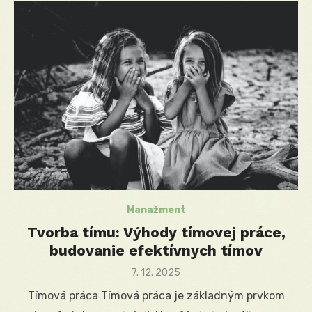
Manažment
Tvorba tímu: Výhody tímovej práce,
budovanie efektívnych tímov
Posted
7. 12. 2025
on
Tímová práca Tímová práca je základným prvkom