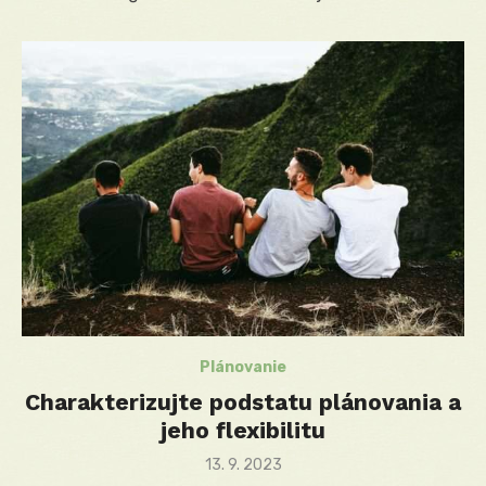
Plánovanie
Charakterizujte podstatu plánovania a
jeho flexibilitu
Posted
13. 9. 2023
on