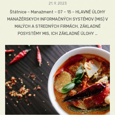
Posted
21. 9. 2023
on
Štátnice – Manažment – 07 – 15 – HLAVNÉ ÚLOHY
MANAŽÉRSKYCH INFORMAČNÝCH SYSTÉMOV (MIS) V
MALÝCH A STREDNÝCH FIRMÁCH, ZÁKLADNÉ
POSYSTÉMY MIS, ICH ZÁKLADNÉ ÚLOHY …