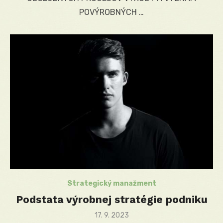
POVÝROBNÝCH …
Strategický manažment
Podstata výrobnej stratégie podniku
Posted
17. 9. 2023