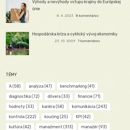
Výhody a nevýhody vstupu krajiny do Európskej
únie
8. 4. 2023
8 komentárov
Hospodárska kríza a cyklický vývoj ekonomiky
23. 10. 2009
7 komentárov
TÉMY
A
(58)
analýza
(47)
benchmarking
(41)
diagnostika
(72)
dôvera
(33)
financie
(71)
hodnoty
(33)
kariéra
(58)
komunikácia
(243)
kontrola
(222)
koučing
(25)
KPI
(42)
kultúra
(42)
manažment
(313)
manažér
(93)