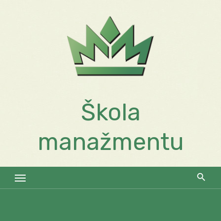
Skip
to
content
Škola
manažmentu