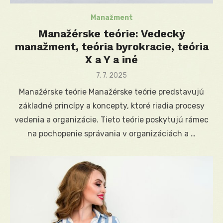
Manažment
Manažérske teórie: Vedecký
manažment, teória byrokracie, teória
X a Y a iné
Posted
7. 7. 2025
on
Manažérske teórie Manažérske teórie predstavujú
základné princípy a koncepty, ktoré riadia procesy
vedenia a organizácie. Tieto teórie poskytujú rámec
na pochopenie správania v organizáciách a …