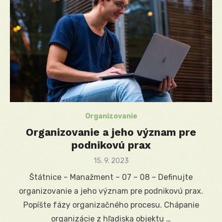
Organizovanie
Organizovanie a jeho význam pre
podnikovú prax
Posted
15. 9. 2023
on
Štátnice – Manažment – 07 – 08 – Definujte
organizovanie a jeho význam pre podnikovú prax.
Popíšte fázy organizačného procesu. Chápanie
organizácie z hľadiska objektu …