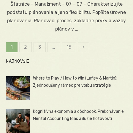
Štátnice – Manažment – 07 – 07 – Charakterizujte
podstatu plánovania a jeho flexibilitu. Popíšte úrovne
plánovania. Plánovací proces, základné prvky a väzby
plánov v …
1
2
3
…
15
‹
Stránkovanie
NAJNOVŠIE
príspevkov
Where to Play / How to Win (Lafley & Martin):
Zjednodušený rámec pre voľbu stratégie
Kognitívna ekonómia a dôchodok: Prekonávanie
Mental Accounting Bias a ilúzie hotovosti