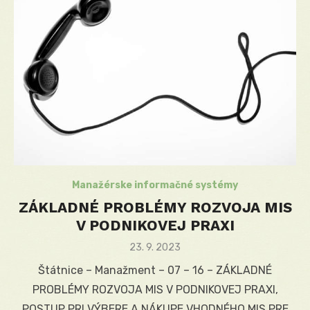
Manažérske informačné systémy
ZÁKLADNÉ PROBLÉMY ROZVOJA MIS
V PODNIKOVEJ PRAXI
Posted
23. 9. 2023
on
Štátnice – Manažment – 07 – 16 – ZÁKLADNÉ
PROBLÉMY ROZVOJA MIS V PODNIKOVEJ PRAXI,
POSTUP PRI VÝBERE A NÁKUPE VHODNÉHO MIS PRE