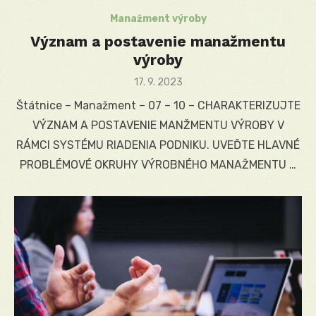
Manažment výroby
Význam a postavenie manažmentu
výroby
Posted
17. 9. 2023
on
Štátnice – Manažment – 07 – 10 – CHARAKTERIZUJTE
VÝZNAM A POSTAVENIE MANŽMENTU VÝROBY V
RÁMCI SYSTÉMU RIADENIA PODNIKU. UVEĎTE HLAVNÉ
PROBLÉMOVÉ OKRUHY VÝROBNÉHO MANAŽMENTU …