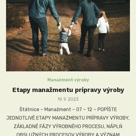
Manažment výroby
Etapy manažmentu prípravy výroby
Posted
19. 9. 2023
on
Štátnice – Manažment – 07 – 12 – POPÍŠTE
JEDNOTLIVÉ ETAPY MANAŽMENTU PRÍPRAVY VÝROBY,
ZÁKLADNÉ FÁZY VÝROBNÉHO PROCESU, NÁPLŇ
OBSLUŽNÝCH PROCESOV VÝROBY A VÝZNAM