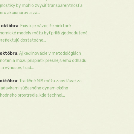
gnostiky by mohlo zvýšiť transparentnosť a
eru akcionárov a zá...
 októbra
:
Existuje názor, že niektoré
nomické modely môžu byť príliš zjednodušené
ereflektujú dostatočne...
 októbra
:
Aj keď inovácie v metodológiách
notenia môžu prispieť k presnejšiemu odhadu
k a výnosov, trad...
 októbra
:
Tradičné MIS môžu zaostávať za
iadavkami súčasného dynamického
hodného prostredia, kde technol...