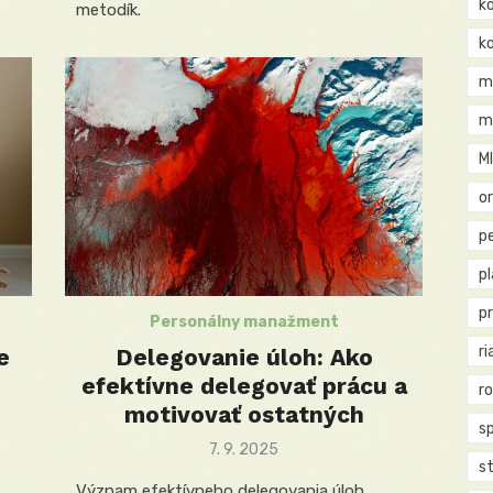
k
metodík.
k
m
m
M
o
pe
p
p
Personálny manažment
ri
e
Delegovanie úloh: Ako
efektívne delegovať prácu a
r
motivovať ostatných
s
Posted
7. 9. 2025
st
on
Význam efektívneho delegovania úloh