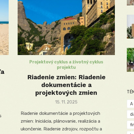
Projektový cyklus a životný cyklus
projektu
ľa
Riadenie zmien: Riadenie
dokumentácie a
projektových zmien
TÉ
Posted
15. 11. 2025
A
on
Riadenie dokumentácie a projektových
d
s
zmien: Iniciácia, plánovanie, realizácia a
fi
ukončenie. Riadenie zdrojov, rozpočtu a