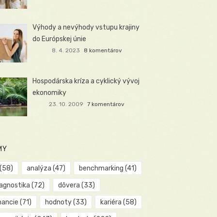
Výhody a nevýhody vstupu krajiny
do Európskej únie
8. 4. 2023
8 komentárov
Hospodárska kríza a cyklický vývoj
ekonomiky
23. 10. 2009
7 komentárov
MY
(58)
analýza
(47)
benchmarking
(41)
iagnostika
(72)
dôvera
(33)
nancie
(71)
hodnoty
(33)
kariéra
(58)