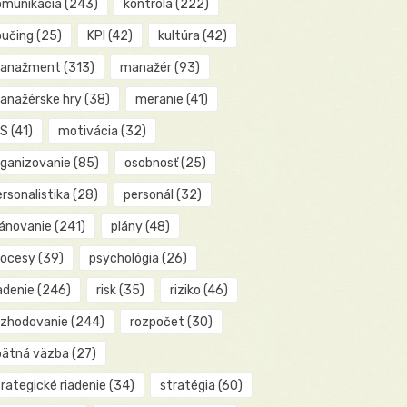
omunikácia
(243)
kontrola
(222)
oučing
(25)
KPI
(42)
kultúra
(42)
anažment
(313)
manažér
(93)
anažérske hry
(38)
meranie
(41)
IS
(41)
motivácia
(32)
rganizovanie
(85)
osobnosť
(25)
rsonalistika
(28)
personál
(32)
lánovanie
(241)
plány
(48)
rocesy
(39)
psychológia
(26)
adenie
(246)
risk
(35)
riziko
(46)
ozhodovanie
(244)
rozpočet
(30)
pätná väzba
(27)
rategické riadenie
(34)
stratégia
(60)