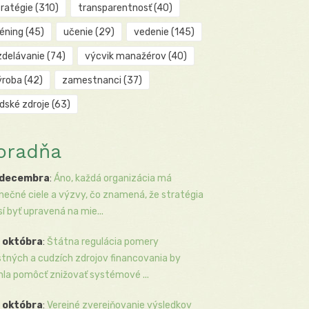
tratégie
(310)
transparentnosť
(40)
réning
(45)
učenie
(29)
vedenie
(145)
zdelávanie
(74)
výcvik manažérov
(40)
ýroba
(42)
zamestnanci
(37)
udské zdroje
(63)
oradňa
 decembra
:
Áno, každá organizácia má
inečné ciele a výzvy, čo znamená, že stratégia
í byť upravená na mie...
 októbra
:
Štátna regulácia pomery
stných a cudzích zdrojov financovania by
la pomôcť znižovať systémové ...
 októbra
:
Verejné zverejňovanie výsledkov