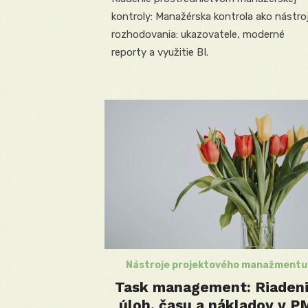
kontroly: Manažérska kontrola ako nástro
rozhodovania: ukazovatele, moderné
reporty a využitie BI.
Nástroje projektového manažmentu
Task management: Riaden
úloh, času a nákladov v P