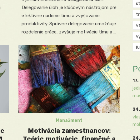
s
j
Delegovanie úloh je kľúčovým nástrojom pre
t
efektívne riadenie tímu a zvyšovanie
produktivity. Správne delegovanie umožňuje
v
rozdelenie práce, zvyšuje motiváciu tímu a …
v
ľ
P
17.
jed
mus
24.
vla
Manažment
moh
ie
Motivácia zamestnancov:
M
Teórie motivácie, finančné a
24.