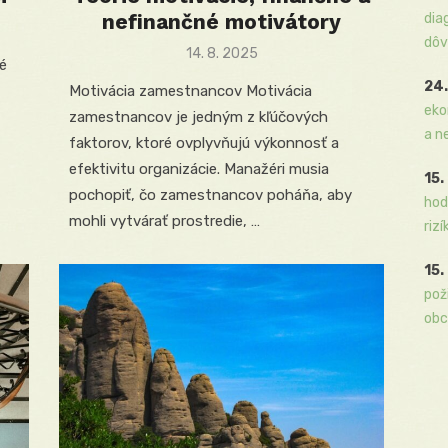
nefinančné motivátory
dia
dôv
Posted
14. 8. 2025
vé
on
24.
Motivácia zamestnancov Motivácia
eko
zamestnancov je jedným z kľúčových
a n
faktorov, ktoré ovplyvňujú výkonnosť a
efektivitu organizácie. Manažéri musia
15.
pochopiť, čo zamestnancov poháňa, aby
hod
mohli vytvárať prostredie, …
rizí
15.
pož
obc