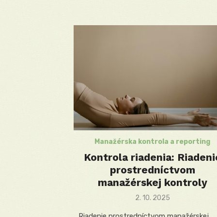
Manažérska kontrola a reporting
Kontrola riadenia: Riadeni
prostredníctvom
manažérskej kontroly
Posted
2. 10. 2025
on
Riadenie prostredníctvom manažérskej