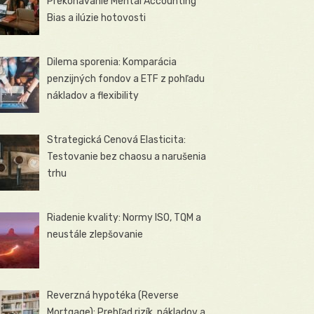
Prekonávanie Mental Accounting
Bias a ilúzie hotovosti
Dilema sporenia: Komparácia
penzijných fondov a ETF z pohľadu
nákladov a flexibility
Strategická Cenová Elasticita:
Testovanie bez chaosu a narušenia
trhu
Riadenie kvality: Normy ISO, TQM a
neustále zlepšovanie
Reverzná hypotéka (Reverse
Mortgage): Prehľad rizík, nákladov a