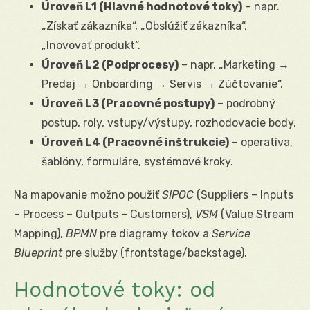
Úroveň L1 (Hlavné hodnotové toky)
– napr.
„Získať zákazníka“, „Obslúžiť zákazníka“,
„Inovovať produkt“.
Úroveň L2 (Podprocesy)
– napr. „Marketing →
Predaj → Onboarding → Servis → Zúčtovanie“.
Úroveň L3 (Pracovné postupy)
– podrobný
postup, roly, vstupy/výstupy, rozhodovacie body.
Úroveň L4 (Pracovné inštrukcie)
– operatíva,
šablóny, formuláre, systémové kroky.
Na mapovanie možno použiť
SIPOC
(Suppliers – Inputs
– Process – Outputs – Customers),
VSM
(Value Stream
Mapping),
BPMN
pre diagramy tokov a
Service
Blueprint
pre služby (frontstage/backstage).
Hodnotové toky: od