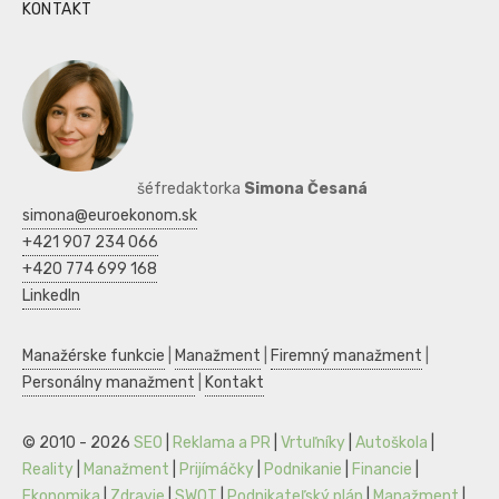
KONTAKT
šéfredaktorka
Simona Česaná
simona@euroekonom.sk
+421 907 234 066
+420 774 699 168
LinkedIn
Manažérske funkcie
|
Manažment
|
Firemný manažment
|
Personálny manažment
|
Kontakt
© 2010 - 2026
SEO
|
Reklama a PR
|
Vrtuľníky
|
Autoškola
|
Reality
|
Manažment
|
Prijímáčky
|
Podnikanie
|
Financie
|
Ekonomika
|
Zdravie
|
SWOT
|
Podnikateľský plán
|
Manažment
|