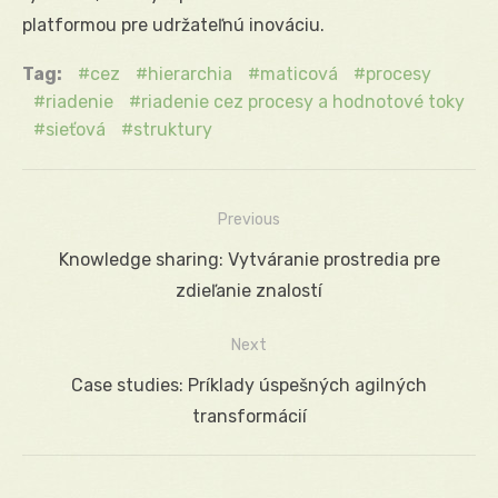
platformou pre udržateľnú inováciu.
Tag:
cez
hierarchia
maticová
procesy
riadenie
riadenie cez procesy a hodnotové toky
sieťová
struktury
Previous
Navigácia
Previous
Knowledge sharing: Vytváranie prostredia pre
v
post:
zdieľanie znalostí
článku
Next
Next
Case studies: Príklady úspešných agilných
post:
transformácií