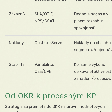
Zákazník
SLA/OTIF,
Dodanie načas a v
NPS/CSAT
plnom rozsahu;
spokojnosť.
Náklady
Cost-to-Serve
Náklady na obsluhu
segmentu/objednáv
Stabilita
Variabilita,
Kolísanie výkonu,
OEE/OPE
celková efektívnosť
zariadení/procesov.
Od OKR k procesným KPI
Stratégia sa premieta do OKR na úrovni hodnotových