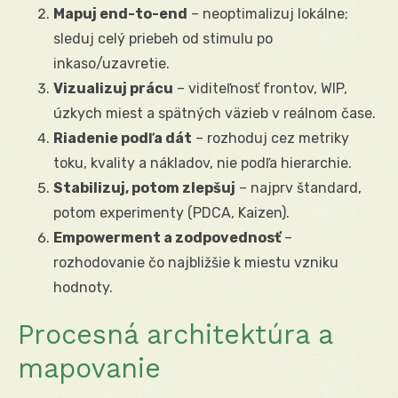
Mapuj end-to-end
– neoptimalizuj lokálne;
sleduj celý priebeh od stimulu po
inkaso/uzavretie.
Vizualizuj prácu
– viditeľnosť frontov, WIP,
úzkych miest a spätných väzieb v reálnom čase.
Riadenie podľa dát
– rozhoduj cez metriky
toku, kvality a nákladov, nie podľa hierarchie.
Stabilizuj, potom zlepšuj
– najprv štandard,
potom experimenty (PDCA, Kaizen).
Empowerment a zodpovednosť
–
rozhodovanie čo najbližšie k miestu vzniku
hodnoty.
Procesná architektúra a
mapovanie