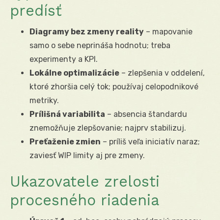
predísť
Diagramy bez zmeny reality
– mapovanie
samo o sebe neprináša hodnotu; treba
experimenty a KPI.
Lokálne optimalizácie
– zlepšenia v oddelení,
ktoré zhoršia celý tok; používaj celopodnikové
metriky.
Prílišná variabilita
– absencia štandardu
znemožňuje zlepšovanie; najprv stabilizuj.
Preťaženie zmien
– príliš veľa iniciatív naraz;
zaviesť WIP limity aj pre zmeny.
Ukazovatele zrelosti
procesného riadenia