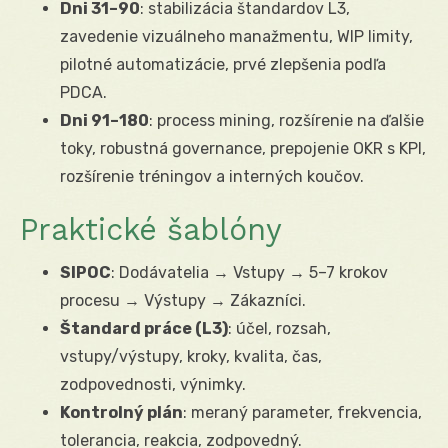
Dni 31–90
: stabilizácia štandardov L3,
zavedenie vizuálneho manažmentu, WIP limity,
pilotné automatizácie, prvé zlepšenia podľa
PDCA.
Dni 91–180
: process mining, rozšírenie na ďalšie
toky, robustná governance, prepojenie OKR s KPI,
rozšírenie tréningov a interných koučov.
Praktické šablóny
SIPOC
: Dodávatelia → Vstupy → 5–7 krokov
procesu → Výstupy → Zákazníci.
Štandard práce (L3)
: účel, rozsah,
vstupy/výstupy, kroky, kvalita, čas,
zodpovednosti, výnimky.
Kontrolný plán
: meraný parameter, frekvencia,
tolerancia, reakcia, zodpovedný.