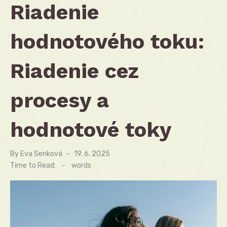
Riadenie
hodnotového toku:
Riadenie cez
procesy a
hodnotové toky
By
Eva Senková
Posted
19. 6. 2025
on
Time to Read:
-
words