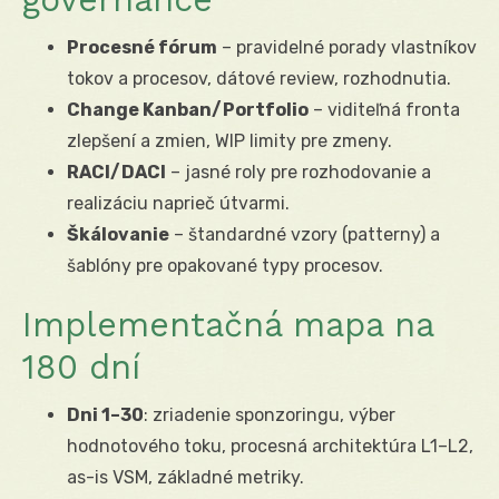
Procesné fórum
– pravidelné porady vlastníkov
tokov a procesov, dátové review, rozhodnutia.
Change Kanban/Portfolio
– viditeľná fronta
zlepšení a zmien, WIP limity pre zmeny.
RACI/DACI
– jasné roly pre rozhodovanie a
realizáciu naprieč útvarmi.
Škálovanie
– štandardné vzory (patterny) a
šablóny pre opakované typy procesov.
Implementačná mapa na
180 dní
Dni 1–30
: zriadenie sponzoringu, výber
hodnotového toku, procesná architektúra L1–L2,
as-is VSM, základné metriky.