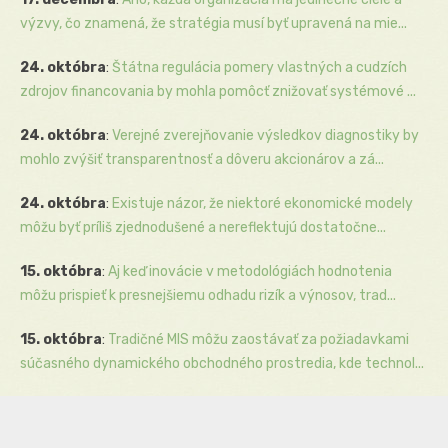
výzvy, čo znamená, že stratégia musí byť upravená na mie...
24. októbra
:
Štátna regulácia pomery vlastných a cudzích
zdrojov financovania by mohla pomôcť znižovať systémové ...
24. októbra
:
Verejné zverejňovanie výsledkov diagnostiky by
mohlo zvýšiť transparentnosť a dôveru akcionárov a zá...
24. októbra
:
Existuje názor, že niektoré ekonomické modely
môžu byť príliš zjednodušené a nereflektujú dostatočne...
15. októbra
:
Aj keď inovácie v metodológiách hodnotenia
môžu prispieť k presnejšiemu odhadu rizík a výnosov, trad...
15. októbra
:
Tradičné MIS môžu zaostávať za požiadavkami
súčasného dynamického obchodného prostredia, kde technol...