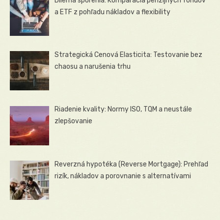
Dilema sporenia: Komparácia penzijných fondov
a ETF z pohľadu nákladov a flexibility
Strategická Cenová Elasticita: Testovanie bez
chaosu a narušenia trhu
Riadenie kvality: Normy ISO, TQM a neustále
zlepšovanie
Reverzná hypotéka (Reverse Mortgage): Prehľad
rizík, nákladov a porovnanie s alternatívami