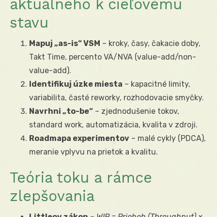
aktuálneho k cieľovému
stavu
Mapuj „as-is“ VSM
– kroky, časy, čakacie doby,
Takt Time, percento VA/NVA (value-add/non-
value-add).
Identifikuj úzke miesta
– kapacitné limity,
variabilita, časté reworky, rozhodovacie smyčky.
Navrhni „to-be“
– zjednodušenie tokov,
standard work, automatizácia, kvalita v zdroji.
Roadmapa experimentov
– malé cykly (PDCA),
meranie vplyvu na prietok a kvalitu.
Teória toku a rámce
zlepšovania
Littleov zákon
–
WIP = Priebeh (Throughput) ×