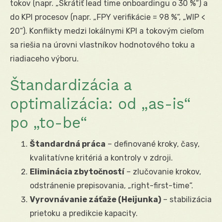
tokov (napr. „Skrátiť lead time onboardingu o 30 %“) a
do KPI procesov (napr. „FPY verifikácie = 98 %“, „WIP <
20“). Konflikty medzi lokálnymi KPI a tokovým cieľom
sa riešia na úrovni vlastníkov hodnotového toku a
riadiaceho výboru.
Štandardizácia a
optimalizácia: od „as-is“
po „to-be“
Štandardná práca
– definované kroky, časy,
kvalitatívne kritériá a kontroly v zdroji.
Eliminácia zbytočností
– zlučovanie krokov,
odstránenie prepisovania, „right-first-time“.
Vyrovnávanie záťaže (Heijunka)
– stabilizácia
prietoku a predikcie kapacity.