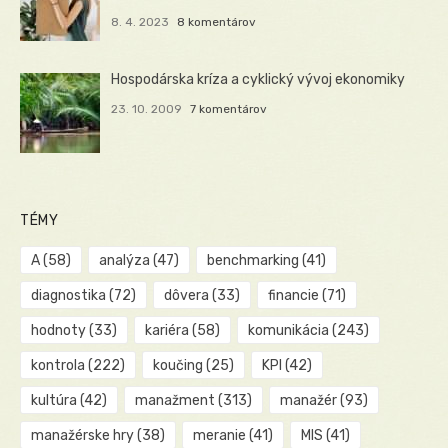
8. 4. 2023
8 komentárov
Hospodárska kríza a cyklický vývoj ekonomiky
23. 10. 2009
7 komentárov
TÉMY
A
(58)
analýza
(47)
benchmarking
(41)
diagnostika
(72)
dôvera
(33)
financie
(71)
hodnoty
(33)
kariéra
(58)
komunikácia
(243)
kontrola
(222)
koučing
(25)
KPI
(42)
kultúra
(42)
manažment
(313)
manažér
(93)
manažérske hry
(38)
meranie
(41)
MIS
(41)