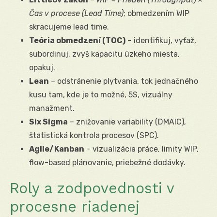
Čas v procese (Lead Time)
; obmedzením WIP
skracujeme lead time.
Teória obmedzení (TOC)
– identifikuj, vyťaž,
subordinuj, zvyš kapacitu úzkeho miesta,
opakuj.
Lean
– odstránenie plytvania, tok jednačného
kusu tam, kde je to možné, 5S, vizuálny
manažment.
Six Sigma
– znižovanie variability (DMAIC),
štatistická kontrola procesov (SPC).
Agile/Kanban
– vizualizácia práce, limity WIP,
flow-based plánovanie, priebežné dodávky.
Roly a zodpovednosti v
procesne riadenej