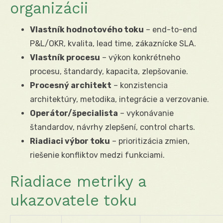
organizácii
Vlastník hodnotového toku
– end-to-end
P&L/OKR, kvalita, lead time, zákaznícke SLA.
Vlastník procesu
– výkon konkrétneho
procesu, štandardy, kapacita, zlepšovanie.
Procesný architekt
– konzistencia
architektúry, metodika, integrácie a verzovanie.
Operátor/špecialista
– vykonávanie
štandardov, návrhy zlepšení, control charts.
Riadiaci výbor toku
– prioritizácia zmien,
riešenie konfliktov medzi funkciami.
Riadiace metriky a
ukazovatele toku