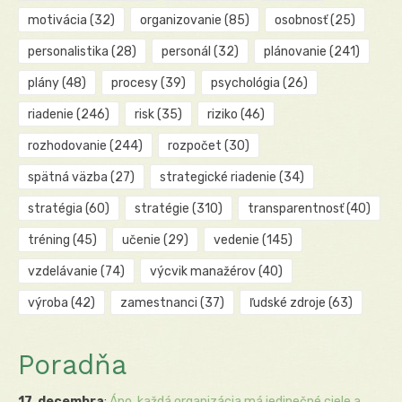
motivácia
(32)
organizovanie
(85)
osobnosť
(25)
personalistika
(28)
personál
(32)
plánovanie
(241)
plány
(48)
procesy
(39)
psychológia
(26)
riadenie
(246)
risk
(35)
riziko
(46)
rozhodovanie
(244)
rozpočet
(30)
spätná väzba
(27)
strategické riadenie
(34)
stratégia
(60)
stratégie
(310)
transparentnosť
(40)
tréning
(45)
učenie
(29)
vedenie
(145)
vzdelávanie
(74)
výcvik manažérov
(40)
výroba
(42)
zamestnanci
(37)
ľudské zdroje
(63)
Poradňa
17. decembra
:
Áno, každá organizácia má jedinečné ciele a