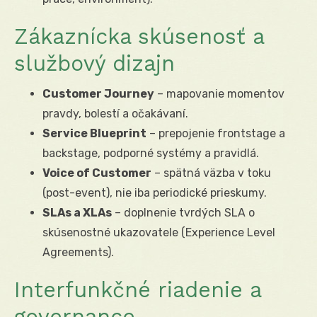
Zákaznícka skúsenosť a
službový dizajn
Customer Journey
– mapovanie momentov
pravdy, bolestí a očakávaní.
Service Blueprint
– prepojenie frontstage a
backstage, podporné systémy a pravidlá.
Voice of Customer
– spätná väzba v toku
(post-event), nie iba periodické prieskumy.
SLAs a XLAs
– doplnenie tvrdých SLA o
skúsenostné ukazovatele (Experience Level
Agreements).
Interfunkčné riadenie a
governance