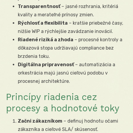
Transparentnosť
– jasné rozhrania, kritériá
kvality a merateľné prínosy zmien.
Rýchlosť a flexibilita
– kratšie priebežné časy,
nižšie WIP a rýchlejšie zavádzanie inovácií.
Riadené riziká a zhoda
– procesné kontroly a
dôkazová stopa udržiavajú compliance bez
brzdenia toku.
Digitálna pripravenosť
– automatizácia a
orkestrácia majú jasnú cieľovú podobu v
procesnej architektúre.
Princípy riadenia cez
procesy a hodnotové toky
Začni zákazníkom
– definuj hodnotu očami
zákazníka a cieľové SLA/ skúsenosť.