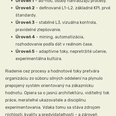
Úroveň 1
– ad-hoc, osoby nahrádzajú procesy.
Úroveň 2
– definované L1–L2, základné KPI, prvé
štandardy.
Úroveň 3
– stabilné L3, vizuálna kontrola,
pravidelné zlepšovanie.
Úroveň 4
– mining, automatizácia,
rozhodovanie podľa dát v reálnom čase.
Úroveň 5
– adaptívne toky, nepretržité učenie,
experimentálna kultúra.
Riadenie cez procesy a hodnotové toky pretvára
organizáciu zo súboru silných oddelení na plynulo
prepojený systém orientovaný na zákaznícku
hodnotu. Opiera sa o jasnú architektúru, viditeľný tok
práce, merateľné ukazovatele a disciplínu
experimentovania. Vďaka tomu sa stáva zdrojom
rýchlosti, kvality a predvídateľnosti – a zároveň