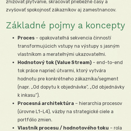
znižovať plytvanie, skracovať priebežné časy a
zvyšovať spokojnosť zákazníkov aj zamestnancov.
Základné pojmy a koncepty
Proces
– opakovateľná sekvencia činností
transformujúcich vstupy na výstupy s jasným
vlastníkom a merateľnými ukazovateľmi.
Hodnotový tok (Value Stream)
– end-to-end
tok práce naprieč útvarmi, ktorý vytvára
hodnotu pre konkrétneho zákazníka/segment
(napr. „Od dopytu k objednávke“, „Od objednávky
k inkasu“).
Procesná architektúra
– hierarchia procesov
(úrovne L1–L4), väzby na strategické ciele a
portfólio zmien.
Vlastník procesu / hodnotového toku
– rola