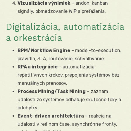
Vizualizácia výnimiek
– andon, kanban
signály, obmedzovanie WIP a preťaženia.
Digitalizácia, automatizácia
a orkestrácia
BPM/Workflow Engine
– model-to-execution,
pravidlá, SLA, routovanie, schvaľovanie.
RPA a integrácie
– automatizácia
repetitívnych krokov, prepojenie systémov bez
manuálnych prenosov.
Process Mining/Task Mining
– záznam
udalostí zo systémov odhaľuje skutočné toky a
odchýlky.
Event-driven architektúra
– reakcia na
udalosti v reálnom čase, asynchrónne fronty,