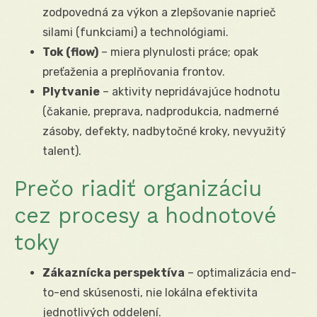
zodpovedná za výkon a zlepšovanie naprieč
silami (funkciami) a technológiami.
Tok (flow)
– miera plynulosti práce; opak
preťaženia a preplňovania frontov.
Plytvanie
– aktivity nepridávajúce hodnotu
(čakanie, preprava, nadprodukcia, nadmerné
zásoby, defekty, nadbytočné kroky, nevyužitý
talent).
Prečo riadiť organizáciu
cez procesy a hodnotové
toky
Zákaznícka perspektíva
– optimalizácia end-
to-end skúsenosti, nie lokálna efektivita
jednotlivých oddelení.