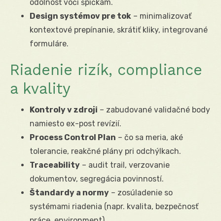
odolnosť voči špičkám.
Design systémov pre tok
– minimalizovať
kontextové prepínanie, skrátiť kliky, integrované
formuláre.
Riadenie rizík, compliance
a kvality
Kontroly v zdroji
– zabudované validačné body
namiesto ex-post revízií.
Process Control Plan
– čo sa meria, aké
tolerancie, reakčné plány pri odchýlkach.
Traceability
– audit trail, verzovanie
dokumentov, segregácia povinností.
Štandardy a normy
– zosúladenie so
systémami riadenia (napr. kvalita, bezpečnosť
práce, environment).