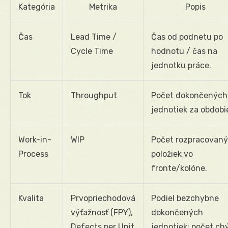
Kategória
Metrika
Popis
Čas
Lead Time /
Čas od podnetu po
Cycle Time
hodnotu / čas na
jednotku práce.
Tok
Throughput
Počet dokončených
jednotiek za obdobi
Work-in-
WIP
Počet rozpracovan
Process
položiek vo
fronte/kolóne.
Kvalita
Prvopriechodová
Podiel bezchybne
výťažnosť (FPY),
dokončených
Defects per Unit
jednotiek; počet ch