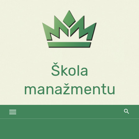
Skip
to
content
Škola
manažmentu