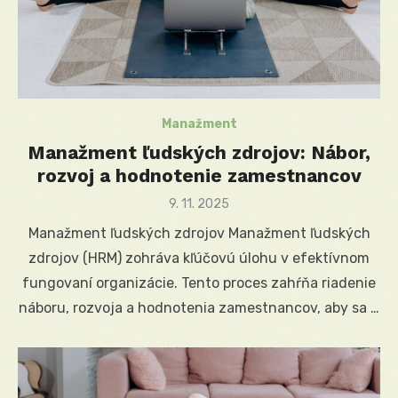
Manažment
Manažment ľudských zdrojov: Nábor,
rozvoj a hodnotenie zamestnancov
Posted
9. 11. 2025
on
Manažment ľudských zdrojov Manažment ľudských
zdrojov (HRM) zohráva kľúčovú úlohu v efektívnom
fungovaní organizácie. Tento proces zahŕňa riadenie
náboru, rozvoja a hodnotenia zamestnancov, aby sa …