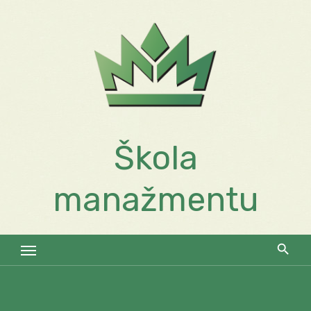
Skip
to
content
Škola
manažmentu