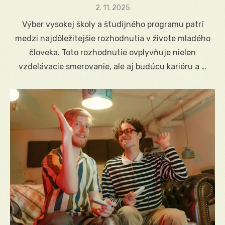
Posted
2. 11. 2025
on
Výber vysokej školy a študijného programu patrí
medzi najdôležitejšie rozhodnutia v živote mladého
človeka. Toto rozhodnutie ovplyvňuje nielen
vzdelávacie smerovanie, ale aj budúcu kariéru a …