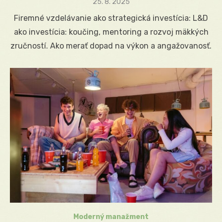
Posted
25. 8. 2025
on
Firemné vzdelávanie ako strategická investícia: L&D
ako investícia: koučing, mentoring a rozvoj mäkkých
zručností. Ako merať dopad na výkon a angažovanosť.
Moderný manažment