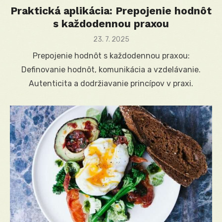
Praktická aplikácia: Prepojenie hodnôt
s každodennou praxou
Posted
23. 7. 2025
on
Prepojenie hodnôt s každodennou praxou:
Definovanie hodnôt, komunikácia a vzdelávanie.
Autenticita a dodržiavanie princípov v praxi.