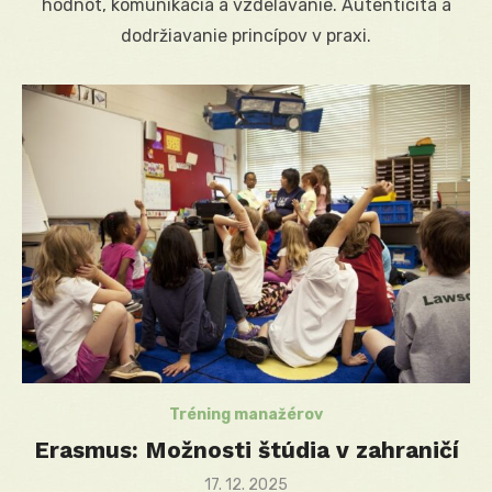
hodnôt, komunikácia a vzdelávanie. Autenticita a
dodržiavanie princípov v praxi.
Tréning manažérov
Erasmus: Možnosti štúdia v zahraničí
Posted
17. 12. 2025