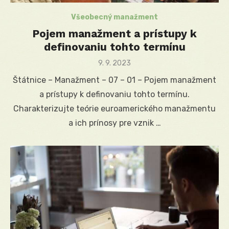
Všeobecný manažment
Pojem manažment a prístupy k
definovaniu tohto termínu
Posted
9. 9. 2023
on
Štátnice – Manažment – 07 – 01 – Pojem manažment
a prístupy k definovaniu tohto termínu.
Charakterizujte teórie euroamerického manažmentu
a ich prínosy pre vznik …