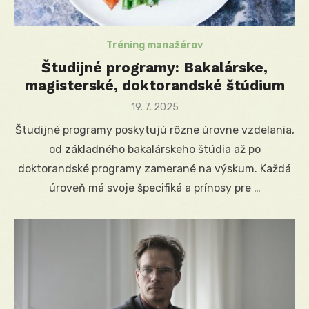
Tréning manažérov
Študijné programy: Bakalárske,
magisterské, doktorandské štúdium
Posted
19. 7. 2025
on
Študijné programy poskytujú rôzne úrovne vzdelania,
od základného bakalárskeho štúdia až po
doktorandské programy zamerané na výskum. Každá
úroveň má svoje špecifiká a prínosy pre …