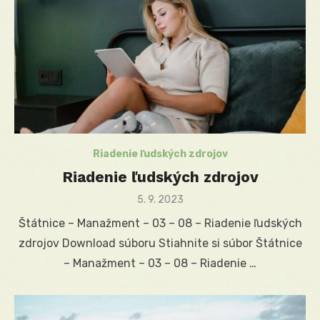
Riadenie ľudských zdrojov
Riadenie ľudských zdrojov
Posted
5. 9. 2023
on
Štátnice – Manažment – 03 – 08 – Riadenie ľudských
zdrojov Download súboru Stiahnite si súbor Štátnice
– Manažment – 03 – 08 – Riadenie …