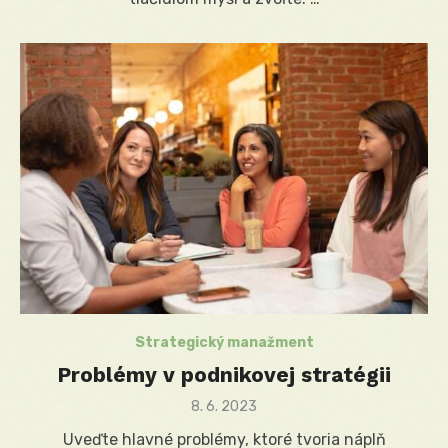
Strategický manažment
Problémy v podnikovej stratégii
Posted
8. 6. 2023
on
Uveďte hlavné problémy, ktoré tvoria náplň