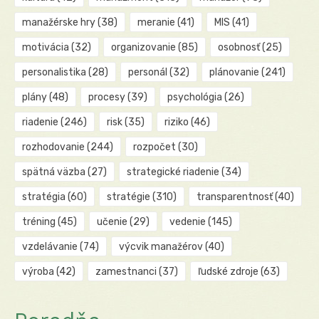
manažérske hry
(38)
meranie
(41)
MIS
(41)
motivácia
(32)
organizovanie
(85)
osobnosť
(25)
personalistika
(28)
personál
(32)
plánovanie
(241)
plány
(48)
procesy
(39)
psychológia
(26)
riadenie
(246)
risk
(35)
riziko
(46)
rozhodovanie
(244)
rozpočet
(30)
spätná väzba
(27)
strategické riadenie
(34)
stratégia
(60)
stratégie
(310)
transparentnosť
(40)
tréning
(45)
učenie
(29)
vedenie
(145)
vzdelávanie
(74)
výcvik manažérov
(40)
výroba
(42)
zamestnanci
(37)
ľudské zdroje
(63)