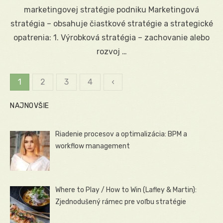
marketingovej stratégie podniku Marketingová
stratégia – obsahuje čiastkové stratégie a strategické
opatrenia: 1. Výrobková stratégia – zachovanie alebo
rozvoj …
1
2
3
4
‹
Stránkovanie
NAJNOVŠIE
príspevkov
Riadenie procesov a optimalizácia: BPM a
workflow management
Where to Play / How to Win (Lafley & Martin):
Zjednodušený rámec pre voľbu stratégie