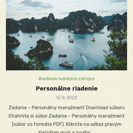
Riadenie ľudských zdrojov
Personálne riadenie
Posted
12. 8. 2023
on
Zadanie – Personálny manažment Download súboru
Stiahnite si súbor Zadanie – Personálny manažment
(súbor vo formáte PDF). Kliknite na odkaz pravým
tlačidlom myši a zvoľte: …