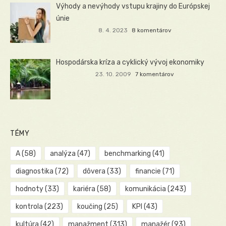
Výhody a nevýhody vstupu krajiny do Európskej
únie
8. 4. 2023
8 komentárov
Hospodárska kríza a cyklický vývoj ekonomiky
23. 10. 2009
7 komentárov
TÉMY
A
(58)
analýza
(47)
benchmarking
(41)
diagnostika
(72)
dôvera
(33)
financie
(71)
hodnoty
(33)
kariéra
(58)
komunikácia
(243)
kontrola
(223)
koučing
(25)
KPI
(43)
kultúra
(42)
manažment
(313)
manažér
(93)