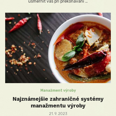
usmerniť vás pri prekonávaní …
Manažment výroby
Najznámejšie zahraničné systémy
manažmentu výroby
Posted
21. 9. 2023