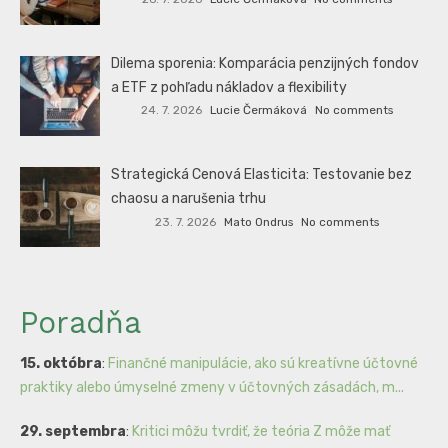
Dilema sporenia: Komparácia penzijných fondov
a ETF z pohľadu nákladov a flexibility
24. 7. 2026
Lucie Čermáková
No comments
Strategická Cenová Elasticita: Testovanie bez
chaosu a narušenia trhu
23. 7. 2026
Mato Ondrus
No comments
Poradňa
15. októbra
:
Finančné manipulácie, ako sú kreatívne účtovné
praktiky alebo úmyselné zmeny v účtovných zásadách, m...
29. septembra
:
Kritici môžu tvrdiť, že teória Z môže mať