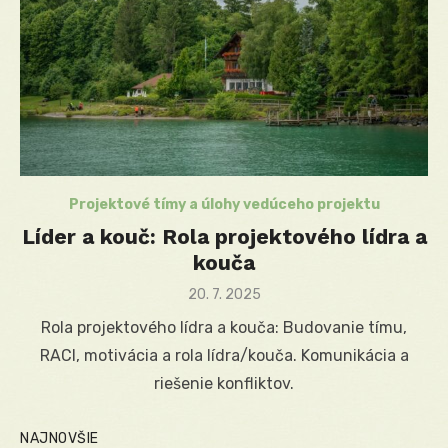
Projektové tímy a úlohy vedúceho projektu
Líder a kouč: Rola projektového lídra a
kouča
Posted
20. 7. 2025
on
Rola projektového lídra a kouča: Budovanie tímu,
RACI, motivácia a rola lídra/kouča. Komunikácia a
riešenie konfliktov.
NAJNOVŠIE