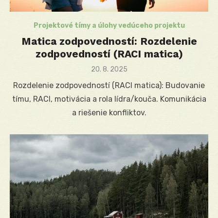
Projektové tímy a úlohy vedúceho projektu
Matica zodpovedností: Rozdelenie
zodpovedností (RACI matica)
Posted
20. 8. 2025
on
Rozdelenie zodpovedností (RACI matica): Budovanie
tímu, RACI, motivácia a rola lídra/kouča. Komunikácia
a riešenie konfliktov.