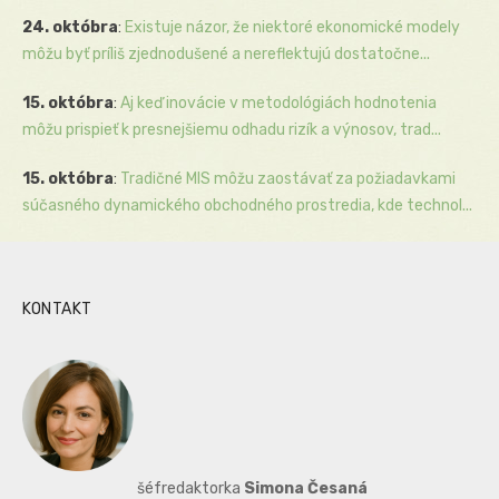
24. októbra
:
Existuje názor, že niektoré ekonomické modely
môžu byť príliš zjednodušené a nereflektujú dostatočne...
15. októbra
:
Aj keď inovácie v metodológiách hodnotenia
môžu prispieť k presnejšiemu odhadu rizík a výnosov, trad...
15. októbra
:
Tradičné MIS môžu zaostávať za požiadavkami
súčasného dynamického obchodného prostredia, kde technol...
KONTAKT
šéfredaktorka
Simona Česaná