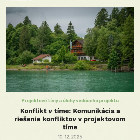
Projektové tímy a úlohy vedúceho projektu
Konflikt v tíme: Komunikácia a
riešenie konfliktov v projektovom
tíme
Posted
10. 12. 2025