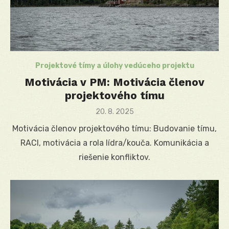
Projektové tímy a úlohy vedúceho projektu
Motivácia v PM: Motivácia členov
projektového tímu
Posted
20. 8. 2025
on
Motivácia členov projektového tímu: Budovanie tímu,
RACI, motivácia a rola lídra/kouča. Komunikácia a
riešenie konfliktov.