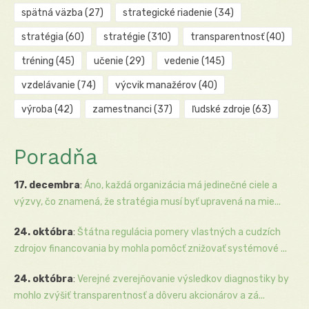
spätná väzba
(27)
strategické riadenie
(34)
stratégia
(60)
stratégie
(310)
transparentnosť
(40)
tréning
(45)
učenie
(29)
vedenie
(145)
vzdelávanie
(74)
výcvik manažérov
(40)
výroba
(42)
zamestnanci
(37)
ľudské zdroje
(63)
Poradňa
17. decembra
:
Áno, každá organizácia má jedinečné ciele a
výzvy, čo znamená, že stratégia musí byť upravená na mie...
24. októbra
:
Štátna regulácia pomery vlastných a cudzích
zdrojov financovania by mohla pomôcť znižovať systémové ...
24. októbra
:
Verejné zverejňovanie výsledkov diagnostiky by
mohlo zvýšiť transparentnosť a dôveru akcionárov a zá...