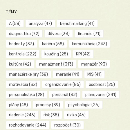
TÉMY
A
(58)
analýza
(47)
benchmarking
(41)
diagnostika
(72)
dôvera
(33)
financie
(71)
hodnoty
(33)
kariéra
(58)
komunikácia
(243)
kontrola
(222)
koučing
(25)
KPI
(42)
kultúra
(42)
manažment
(313)
manažér
(93)
manažérske hry
(38)
meranie
(41)
MIS
(41)
motivácia
(32)
organizovanie
(85)
osobnosť
(25)
personalistika
(28)
personál
(32)
plánovanie
(241)
plány
(48)
procesy
(39)
psychológia
(26)
riadenie
(246)
risk
(35)
riziko
(46)
rozhodovanie
(244)
rozpočet
(30)