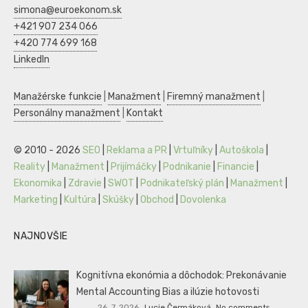
simona@euroekonom.sk
+421 907 234 066
+420 774 699 168
LinkedIn
Manažérske funkcie
|
Manažment
|
Firemný manažment
|
Personálny manažment
|
Kontakt
© 2010 - 2026
SEO
|
Reklama a PR
|
Vrtuľníky
|
Autoškola
|
Reality
|
Manažment
|
Prijímáčky
|
Podnikanie
|
Financie
|
Ekonomika
|
Zdravie
|
SWOT
|
Podnikateľský plán
|
Manažment
|
Marketing
|
Kultúra
|
Skúšky
|
Obchod
|
Dovolenka
NAJNOVŠIE
Kognitívna ekonómia a dôchodok: Prekonávanie
Mental Accounting Bias a ilúzie hotovosti
26. 7. 2026
Lucie Čermáková
No comments