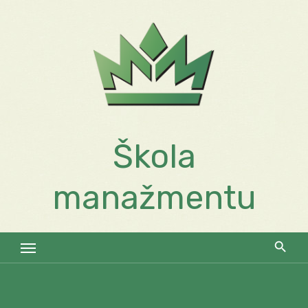
Skip
to
content
Škola
manažmentu