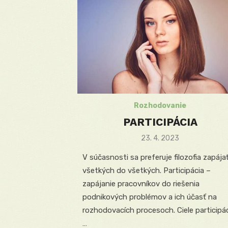
Rozhodovanie
PARTICIPÁCIA
Posted
23. 4. 2023
on
V súčasnosti sa preferuje filozofia zapája
všetkých do všetkých. Participácia –
zapájanie pracovníkov do riešenia
podnikových problémov a ich účasť na
rozhodovacích procesoch. Ciele participác
…