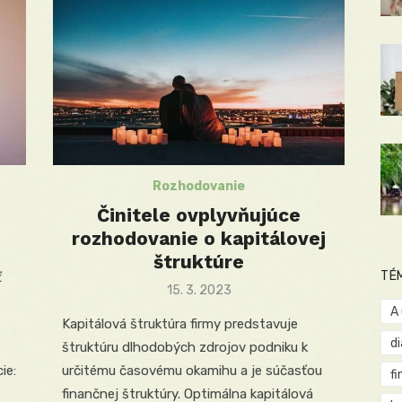
Rozhodovanie
Činitele ovplyvňujúce
rozhodovanie o kapitálovej
štruktúre
TÉ
ť
Posted
15. 3. 2023
on
A
Kapitálová štruktúra firmy predstavuje
d
štruktúru dlhodobých zdrojov podniku k
ie:
určitému časovému okamihu a je súčasťou
fi
finančnej štruktúry. Optimálna kapitálová