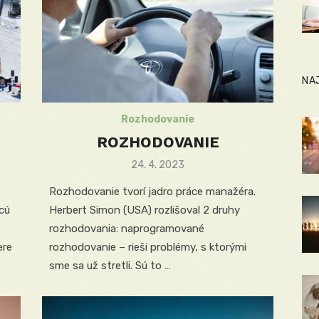
NA
Rozhodovanie
ROZHODOVANIE
Posted
24. 4. 2023
on
Rozhodovanie tvorí jadro práce manažéra.
hcú
Herbert Simon (USA) rozlišoval 2 druhy
rozhodovania: naprogramované
ere
rozhodovanie – rieši problémy, s ktorými
sme sa už stretli. Sú to …