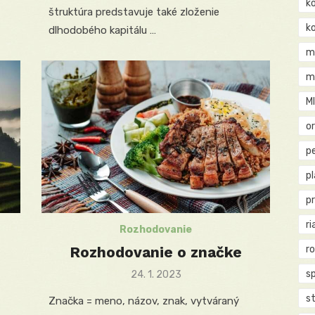
k
štruktúra predstavuje také zloženie
k
dlhodobého kapitálu …
m
m
M
o
pe
p
p
ri
Rozhodovanie
Rozhodovanie o značke
r
s
Posted
24. 1. 2023
on
st
Značka = meno, názov, znak, vytváraný