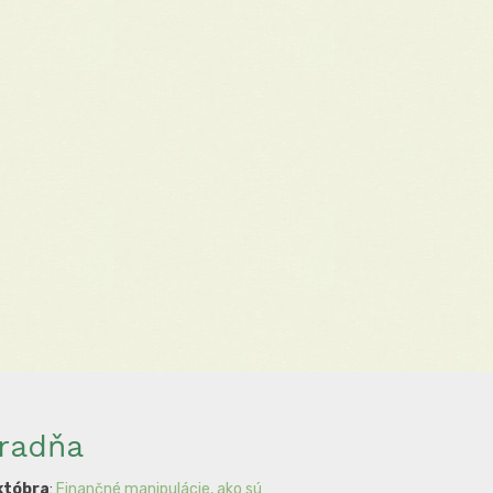
radňa
któbra
:
Finančné manipulácie, ako sú