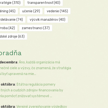
tratégie
(310)
transparentnosť
(40)
réning
(45)
učenie
(29)
vedenie
(145)
zdelávanie
(74)
výcvik manažérov
(40)
ýroba
(42)
zamestnanci
(37)
udské zdroje
(63)
oradňa
 decembra
:
Áno, každá organizácia má
inečné ciele a výzvy, čo znamená, že stratégia
í byť upravená na mie...
 októbra
:
Štátna regulácia pomery
stných a cudzích zdrojov financovania by
la pomôcť znižovať systémové ...
 októbra
:
Verejné zverejňovanie výsledkov