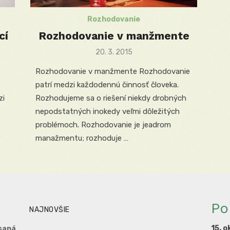
Rozhodovanie
cí
Rozhodovanie v manžmente
Posted
20. 3. 2015
on
Rozhodovanie v manžmente Rozhodovanie
patrí medzi každodennú činnosť človeka.
zi
Rozhodujeme sa o riešení niekdy drobných
nepodstatných inokedy veľmi dôležitých
problémoch. Rozhodovanie je jeadrom
manažmentu; rozhoduje …
Po
NAJNOVŠIE
15. o
saná