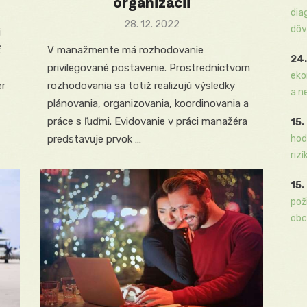
organizácii
dia
Posted
28. 12. 2022
dôv
i
on
ť
V manažmente má rozhodovanie
24.
privilegované postavenie. Prostredníctvom
eko
r
rozhodovania sa totiž realizujú výsledky
a n
plánovania, organizovania, koordinovania a
práce s ľuďmi. Evidovanie v práci manažéra
15.
predstavuje prvok …
hod
rizí
15.
pož
obc