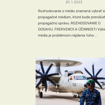
Posted
20. 1. 2023
on
Rozhodovanie o médiu znamená vybrať s
propagačné médium, ktoré bude prenáša
propagačnú správu. ROZHODOVANIE O
DOSAHU, FREKVENCII A ÚČINNOSTI Výbe
média je problémom nájdenia toho …