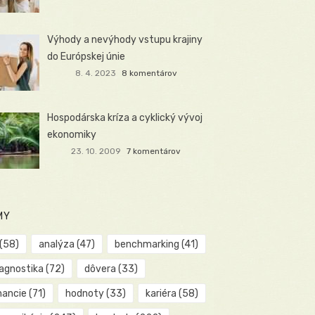
Výhody a nevýhody vstupu krajiny
do Európskej únie
8. 4. 2023
8 komentárov
Hospodárska kríza a cyklický vývoj
ekonomiky
23. 10. 2009
7 komentárov
MY
(58)
analýza
(47)
benchmarking
(41)
iagnostika
(72)
dôvera
(33)
nancie
(71)
hodnoty
(33)
kariéra
(58)