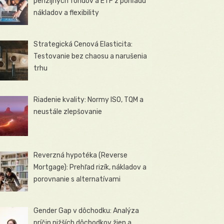
penzijných fondov a ETF z pohľadu
nákladov a flexibility
Strategická Cenová Elasticita:
Testovanie bez chaosu a narušenia
trhu
Riadenie kvality: Normy ISO, TQM a
neustále zlepšovanie
Reverzná hypotéka (Reverse
Mortgage): Prehľad rizík, nákladov a
porovnanie s alternatívami
Gender Gap v dôchodku: Analýza
príčin nižších dôchodkov žien a