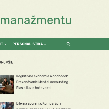
a manažmentu
NT
PERSONALISTIKA
JNOVŠIE
Kognitívna ekonómia a dôchodok:
Prekonávanie Mental Accounting
Bias a ilúzie hotovosti
Dilema sporenia: Komparácia