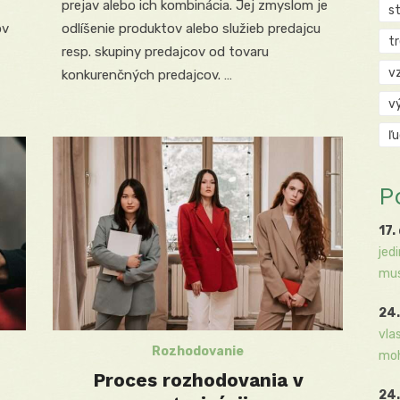
prejav alebo ich kombinácia. Jej zmyslom je
s
ov
odlíšenie produktov alebo služieb predajcu
t
resp. skupiny predajcov od tovaru
v
konkurenčných predajcov. …
v
ľ
P
17.
jed
mus
24.
vla
Rozhodovanie
moh
Proces rozhodovania v
24.