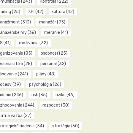
omunikácia
(243)
kontrola
(222)
oučing
(25)
KPI
(42)
kultúra
(42)
anažment
(313)
manažér
(93)
anažérske hry
(38)
meranie
(41)
IS
(41)
motivácia
(32)
rganizovanie
(85)
osobnosť
(25)
rsonalistika
(28)
personál
(32)
lánovanie
(241)
plány
(48)
rocesy
(39)
psychológia
(26)
adenie
(246)
risk
(35)
riziko
(46)
ozhodovanie
(244)
rozpočet
(30)
pätná väzba
(27)
rategické riadenie
(34)
stratégia
(60)