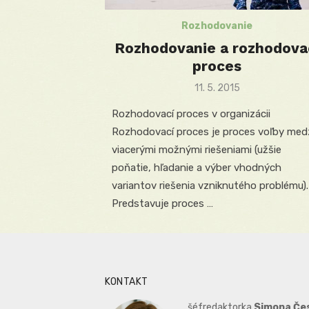
Rozhodovanie
Rozhodovanie a rozhodova
proces
Posted
11. 5. 2015
on
Rozhodovací proces v organizácii
Rozhodovací proces je proces voľby med
viacerými možnými riešeniami (užšie
poňatie, hľadanie a výber vhodných
variantov riešenia vzniknutého problému).
Predstavuje proces …
KONTAKT
šéfredaktorka
Simona Če