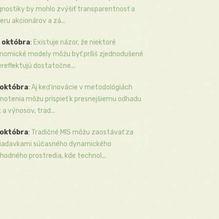
gnostiky by mohlo zvýšiť transparentnosť a
eru akcionárov a zá...
 októbra
:
Existuje názor, že niektoré
nomické modely môžu byť príliš zjednodušené
ereflektujú dostatočne...
 októbra
:
Aj keď inovácie v metodológiách
notenia môžu prispieť k presnejšiemu odhadu
k a výnosov, trad...
 októbra
:
Tradičné MIS môžu zaostávať za
iadavkami súčasného dynamického
hodného prostredia, kde technol...