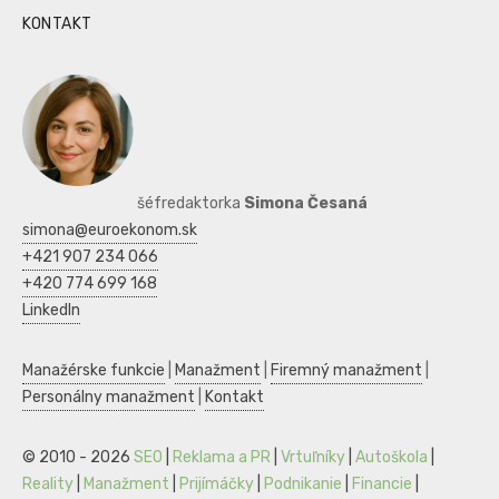
KONTAKT
šéfredaktorka
Simona Česaná
simona@euroekonom.sk
+421 907 234 066
+420 774 699 168
LinkedIn
Manažérske funkcie
|
Manažment
|
Firemný manažment
|
Personálny manažment
|
Kontakt
© 2010 - 2026
SEO
|
Reklama a PR
|
Vrtuľníky
|
Autoškola
|
Reality
|
Manažment
|
Prijímáčky
|
Podnikanie
|
Financie
|