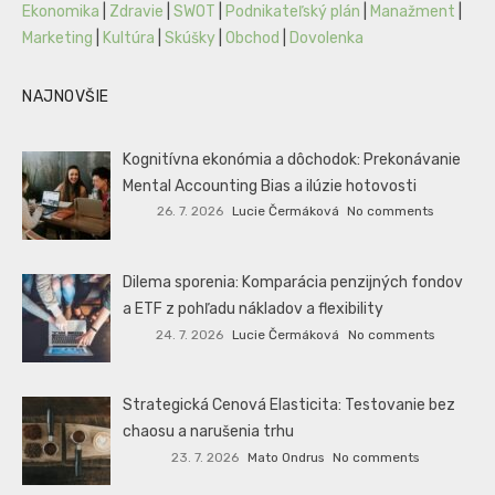
Ekonomika
|
Zdravie
|
SWOT
|
Podnikateľský plán
|
Manažment
|
Marketing
|
Kultúra
|
Skúšky
|
Obchod
|
Dovolenka
NAJNOVŠIE
Kognitívna ekonómia a dôchodok: Prekonávanie
Mental Accounting Bias a ilúzie hotovosti
26. 7. 2026
Lucie Čermáková
No comments
Dilema sporenia: Komparácia penzijných fondov
a ETF z pohľadu nákladov a flexibility
24. 7. 2026
Lucie Čermáková
No comments
Strategická Cenová Elasticita: Testovanie bez
chaosu a narušenia trhu
23. 7. 2026
Mato Ondrus
No comments