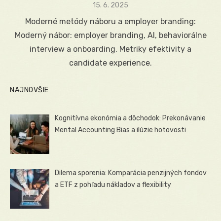
Posted
15. 6. 2025
on
Moderné metódy náboru a employer branding:
Moderný nábor: employer branding, AI, behaviorálne
interview a onboarding. Metriky efektivity a
candidate experience.
NAJNOVŠIE
Kognitívna ekonómia a dôchodok: Prekonávanie
Mental Accounting Bias a ilúzie hotovosti
Dilema sporenia: Komparácia penzijných fondov
a ETF z pohľadu nákladov a flexibility