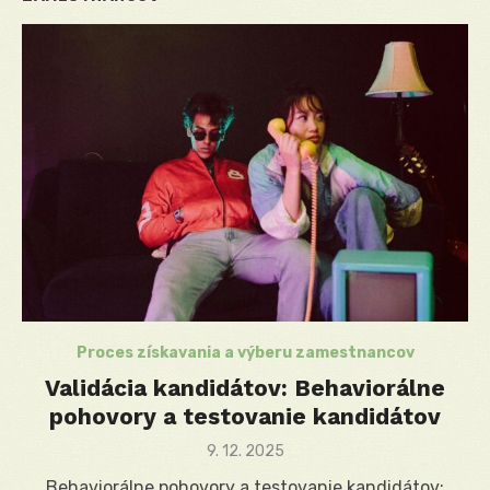
Proces získavania a výberu zamestnancov
Validácia kandidátov: Behaviorálne
pohovory a testovanie kandidátov
Posted
9. 12. 2025
on
Behaviorálne pohovory a testovanie kandidátov: