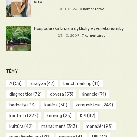
únie
8. 4. 2023
8 komentárov
Hospodárska kríza a cyklický vývoj ekonomiky
23. 10. 2009
7 komentárov
TÉMY
A
(58)
analýza
(47)
benchmarking
(41)
diagnostika
(72)
dôvera
(33)
financie
(71)
hodnoty
(33)
kariéra
(58)
komunikácia
(243)
kontrola
(222)
koučing
(25)
KPI
(42)
kultúra
(42)
manažment
(313)
manažér
(93)