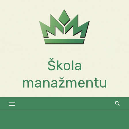
Skip
to
content
Škola
manažmentu