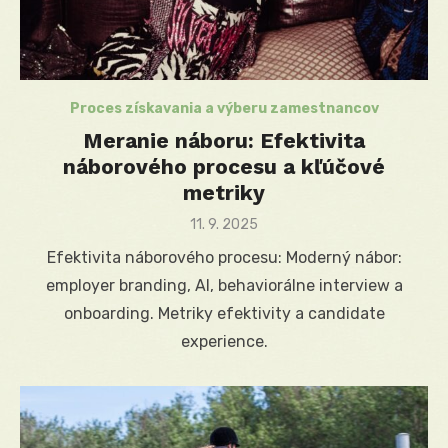
Proces získavania a výberu zamestnancov
Meranie náboru: Efektivita
náborového procesu a kľúčové
metriky
Posted
11. 9. 2025
on
Efektivita náborového procesu: Moderný nábor:
employer branding, AI, behaviorálne interview a
onboarding. Metriky efektivity a candidate
experience.