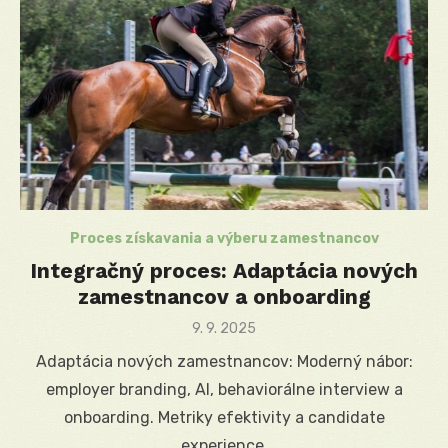
Proces získavania a výberu zamestnancov
Integračný proces: Adaptácia nových
zamestnancov a onboarding
Posted
9. 9. 2025
on
Adaptácia nových zamestnancov: Moderný nábor:
employer branding, AI, behaviorálne interview a
onboarding. Metriky efektivity a candidate
experience.