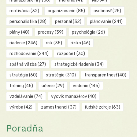
manažérske hry
(38)
meranie
(41)
MIS
(41)
motivácia
(32)
organizovanie
(85)
osobnosť
(25)
personalistika
(28)
personál
(32)
plánovanie
(241)
plány
(48)
procesy
(39)
psychológia
(26)
riadenie
(246)
risk
(35)
riziko
(46)
rozhodovanie
(244)
rozpočet
(30)
spätná väzba
(27)
strategické riadenie
(34)
stratégia
(60)
stratégie
(310)
transparentnosť
(40)
tréning
(45)
učenie
(29)
vedenie
(145)
vzdelávanie
(74)
výcvik manažérov
(40)
výroba
(42)
zamestnanci
(37)
ľudské zdroje
(63)
Poradňa