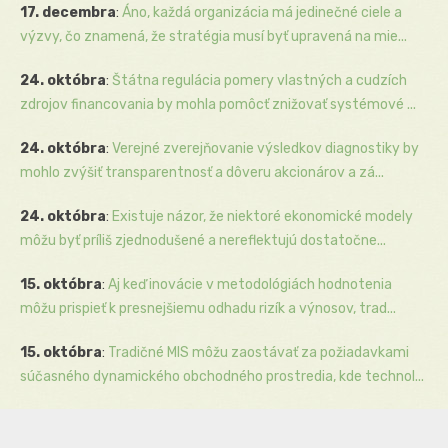
17. decembra
:
Áno, každá organizácia má jedinečné ciele a
výzvy, čo znamená, že stratégia musí byť upravená na mie...
24. októbra
:
Štátna regulácia pomery vlastných a cudzích
zdrojov financovania by mohla pomôcť znižovať systémové ...
24. októbra
:
Verejné zverejňovanie výsledkov diagnostiky by
mohlo zvýšiť transparentnosť a dôveru akcionárov a zá...
24. októbra
:
Existuje názor, že niektoré ekonomické modely
môžu byť príliš zjednodušené a nereflektujú dostatočne...
15. októbra
:
Aj keď inovácie v metodológiách hodnotenia
môžu prispieť k presnejšiemu odhadu rizík a výnosov, trad...
15. októbra
:
Tradičné MIS môžu zaostávať za požiadavkami
súčasného dynamického obchodného prostredia, kde technol...