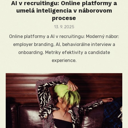
AI v recruitingu: Online platformy a
umelá inteligencia v náborovom
procese
Posted
13. 9. 2025
on
Online platformy a AI v recruitingu: Moderný nábor:
employer branding, AI, behaviorálne interview a
onboarding. Metriky efektivity a candidate
experience.