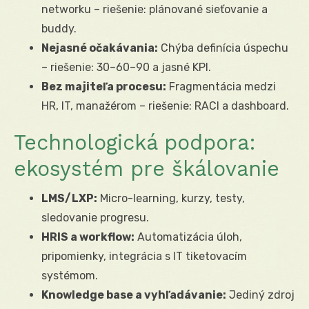
networku – riešenie: plánované sieťovanie a
buddy.
Nejasné očakávania:
Chýba definícia úspechu
– riešenie: 30–60–90 a jasné KPI.
Bez majiteľa procesu:
Fragmentácia medzi
HR, IT, manažérom – riešenie: RACI a dashboard.
Technologická podpora:
ekosystém pre škálovanie
LMS/LXP:
Micro-learning, kurzy, testy,
sledovanie progresu.
HRIS a workflow:
Automatizácia úloh,
pripomienky, integrácia s IT tiketovacím
systémom.
Knowledge base a vyhľadávanie:
Jediný zdroj