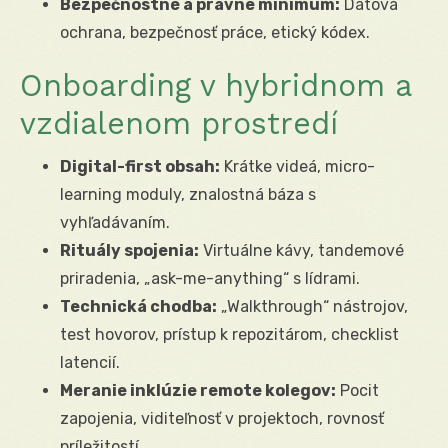
Bezpečnostné a právne minimum:
Dátová
ochrana, bezpečnosť práce, etický kódex.
Onboarding v hybridnom a
vzdialenom prostredí
Digital-first obsah:
Krátke videá, micro-
learning moduly, znalostná báza s
vyhľadávaním.
Rituály spojenia:
Virtuálne kávy, tandemové
priradenia, „ask-me-anything“ s lídrami.
Technická chodba:
„Walkthrough“ nástrojov,
test hovorov, prístup k repozitárom, checklist
latencií.
Meranie inklúzie remote kolegov:
Pocit
zapojenia, viditeľnosť v projektoch, rovnosť
príležitostí.