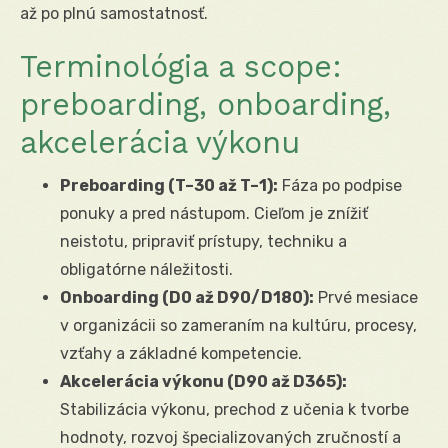
až po plnú samostatnosť.
Terminológia a scope:
preboarding, onboarding,
akcelerácia výkonu
Preboarding (T–30 až T–1):
Fáza po podpise
ponuky a pred nástupom. Cieľom je znížiť
neistotu, pripraviť prístupy, techniku a
obligatórne náležitosti.
Onboarding (D0 až D90/D180):
Prvé mesiace
v organizácii so zameraním na kultúru, procesy,
vzťahy a základné kompetencie.
Akcelerácia výkonu (D90 až D365):
Stabilizácia výkonu, prechod z učenia k tvorbe
hodnoty, rozvoj špecializovaných zručností a