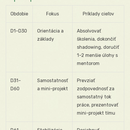
Obdobie
Fokus
Príklady cieľov
D1–D30
Orientácia a
Absolvovať
základy
školenia, dokončiť
shadowing, doručiť
1–2 menšie úlohy s
mentorom
D31–
Samostatnosť
Prevziať
D60
a mini-projekt
zodpovednosť za
samostatný tok
práce, prezentovať
mini-projekt tímu