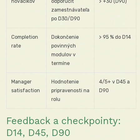
nováčikov
odporučiť
> +30 (D90)
zamestnávateľa
po D30/D90
Completion
Dokončenie
> 95 % do D14
rate
povinných
modulov v
termíne
Manager
Hodnotenie
4/5+ v D45 a
satisfaction
pripravenosti na
D90
rolu
Feedback a checkpointy:
D14, D45, D90