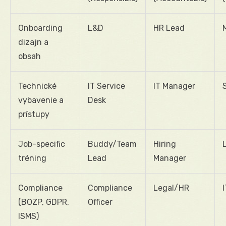
Onboarding
L&D
HR Lead
dizajn a
obsah
Technické
IT Service
IT Manager
vybavenie a
Desk
prístupy
Job-specific
Buddy/Team
Hiring
tréning
Lead
Manager
Compliance
Compliance
Legal/HR
(BOZP, GDPR,
Officer
ISMS)