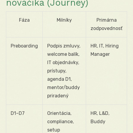
nováčika (Journey)
Fáza
Milníky
Primárna
zodpovednosť
Preboarding
Podpis zmluvy,
HR, IT, Hiring
welcome balík,
Manager
IT objednávky,
prístupy,
agenda D1,
mentor/buddy
priradený
D1–D7
Orientácia,
HR, L&D,
compliance,
Buddy
setup