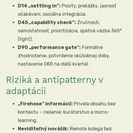
D14 „settling in“:
Pocity, prekážky, jasnosť
očakávaní, sociálna integrácia.
D45 „capability check“:
Zručnosti,
samostatnosť, prioritizácia, spätná väzba 360°
(light).
D90 „performance gate“:
Formálne
zhodnotenie, potvrdenie skúšobnej doby,
nastavenie OKR na ďalší kvartál.
Riziká a antipatterny v
adaptácii
„Firehose“ informácií:
Priveľa obsahu bez
kontextu – riešenie: kurátorstvo a micro-
learning.
Neviditeľný nováčik:
Remote kolega bez