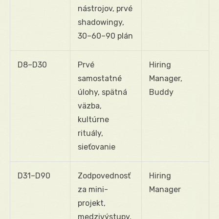
nástrojov, prvé
shadowingy,
30–60–90 plán
D8–D30
Prvé
Hiring
samostatné
Manager,
úlohy, spätná
Buddy
väzba,
kultúrne
rituály,
sieťovanie
D31–D90
Zodpovednosť
Hiring
za mini-
Manager
projekt,
medzivýstupy,