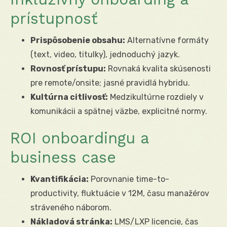
prístupnosť
Prispôsobenie obsahu:
Alternatívne formáty
(text, video, titulky), jednoduchý jazyk.
Rovnosť prístupu:
Rovnaká kvalita skúsenosti
pre remote/onsite; jasné pravidlá hybridu.
Kultúrna citlivosť:
Medzikultúrne rozdiely v
komunikácii a spätnej väzbe, explicitné normy.
ROI onboardingu a
business case
Kvantifikácia:
Porovnanie time-to-
productivity, fluktuácie v 12M, času manažérov
stráveného náborom.
Nákladová stránka:
LMS/LXP licencie, čas