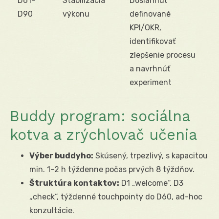
D61–
Stabilizácia
Dosiahnuť
D90
výkonu
definované
KPI/OKR,
identifikovať
zlepšenie procesu
a navrhnúť
experiment
Buddy program: sociálna
kotva a zrýchlovač učenia
Výber buddyho:
Skúsený, trpezlivý, s kapacitou
min. 1–2 h týždenne počas prvých 8 týždňov.
Štruktúra kontaktov:
D1 „welcome“, D3
„check“, týždenné touchpointy do D60, ad-hoc
konzultácie.