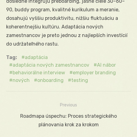
dôsledne integrujú preboarding, jasné ciele 30–60–
90, buddy program, kvalitné kurikulum a meranie,
dosahujú vyššiu produktivitu, nižšiu fluktuáciu a
koherentnejšiu kultúru. Adaptácia nových
zamestnancov je preto jednou z najlepších investícií
do udržateľného rastu.
Tag:
adaptácia
adaptácia nových zamestnancov
AI nábor
behaviorálne interview
employer branding
nových
onboarding
testing
Previous
Navigácia
Previous
Roadmapa úspechu: Proces strategického
v
post:
plánovania krok za krokom
článku