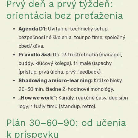
Prvý deň a prvý týždeň:
orientácia bez preťaženia
Agenda D1:
Uvítanie, technický setup,
bezpečnostné školenia, tour po tíme, spoločný
obed/káva.
Pravidlo 3×3:
Do D3 tri stretnutia (manager,
buddy, kľúčový kolega), tri malé úspechy
(prístup, prvá úloha, prvý feedback).
Shadowing a micro-learning:
Krátke bloky
20–30 min, žiadne 2-hodinové monológy.
„How we work“:
Kanály, reakčné časy, decision
logy, rituály tímu (standup, retro).
Plán 30–60–90: od učenia
k príspevku