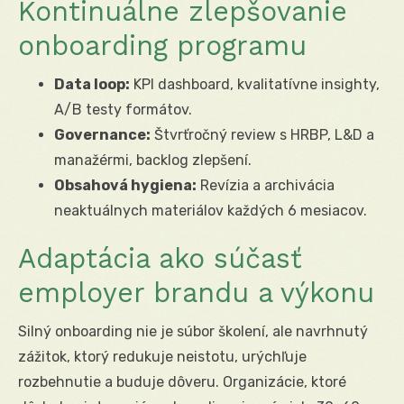
Kontinuálne zlepšovanie
onboarding programu
Data loop:
KPI dashboard, kvalitatívne insighty,
A/B testy formátov.
Governance:
Štvrťročný review s HRBP, L&D a
manažérmi, backlog zlepšení.
Obsahová hygiena:
Revízia a archivácia
neaktuálnych materiálov každých 6 mesiacov.
Adaptácia ako súčasť
employer brandu a výkonu
Silný onboarding nie je súbor školení, ale navrhnutý
zážitok, ktorý redukuje neistotu, urýchľuje
rozbehnutie a buduje dôveru. Organizácie, ktoré