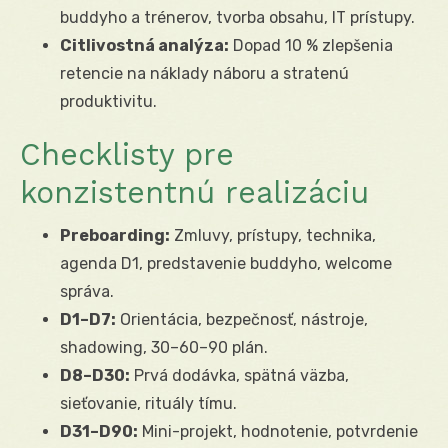
buddyho a trénerov, tvorba obsahu, IT prístupy.
Citlivostná analýza:
Dopad 10 % zlepšenia
retencie na náklady náboru a stratenú
produktivitu.
Checklisty pre
konzistentnú realizáciu
Preboarding:
Zmluvy, prístupy, technika,
agenda D1, predstavenie buddyho, welcome
správa.
D1–D7:
Orientácia, bezpečnosť, nástroje,
shadowing, 30–60–90 plán.
D8–D30:
Prvá dodávka, spätná väzba,
sieťovanie, rituály tímu.
D31–D90:
Mini-projekt, hodnotenie, potvrdenie