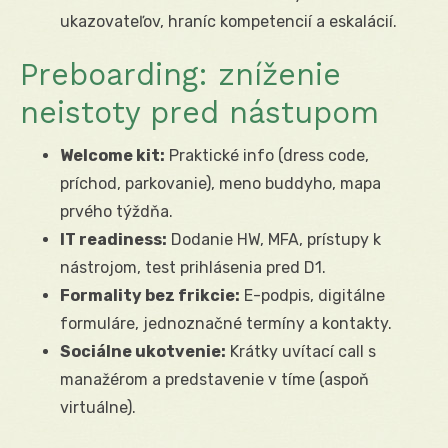
ukazovateľov, hraníc kompetencií a eskalácií.
Preboarding: zníženie
neistoty pred nástupom
Welcome kit:
Praktické info (dress code,
príchod, parkovanie), meno buddyho, mapa
prvého týždňa.
IT readiness:
Dodanie HW, MFA, prístupy k
nástrojom, test prihlásenia pred D1.
Formality bez frikcie:
E-podpis, digitálne
formuláre, jednoznačné termíny a kontakty.
Sociálne ukotvenie:
Krátky uvítací call s
manažérom a predstavenie v tíme (aspoň
virtuálne).