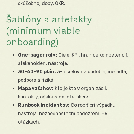
skúšobnej doby, OKR.
Šablóny a artefakty
(minimum viable
onboarding)
One-pager roly:
Ciele, KPI, hranice kompetencií,
stakeholderi, nástroje.
30–60–90 plán:
3–5 cieľov na obdobie, meradlá,
podpora a riziká.
Mapa vzťahov:
Kto je kto v organizácii,
kontakty, očakávané interakcie.
Runbook incidentov:
Čo robiť pri výpadku
nástroja, bezpečnostnom podozrení, HR
otázkach.