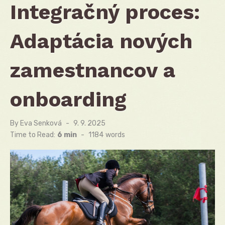
Integračný proces:
Adaptácia nových
zamestnancov a
onboarding
By
Eva Senková
Posted
9. 9. 2025
on
Time to Read:
6 min
-
1184
words