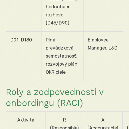
hodnotiaci
rozhovor
(D45/D90)
D91–D180
Plná
Employee,
prevádzková
Manager, L&D
samostatnosť,
rozvojový plán,
OKR ciele
Roly a zodpovednosti v
onbordingu (RACI)
Aktivita
R
A
(Responsible)
(Accountable)