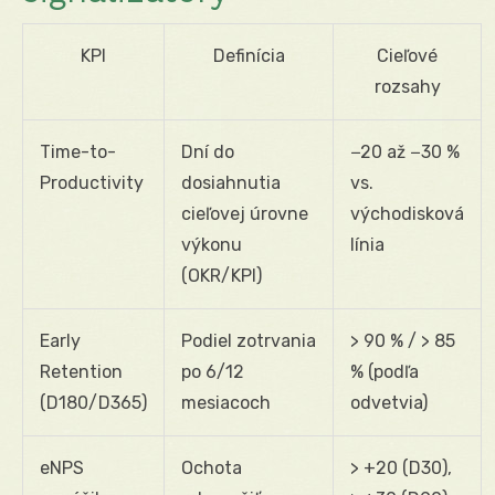
KPI
Definícia
Cieľové
rozsahy
Time-to-
Dní do
−20 až −30 %
Productivity
dosiahnutia
vs.
cieľovej úrovne
východisková
výkonu
línia
(OKR/KPI)
Early
Podiel zotrvania
> 90 % / > 85
Retention
po 6/12
% (podľa
(D180/D365)
mesiacoch
odvetvia)
eNPS
Ochota
> +20 (D30),