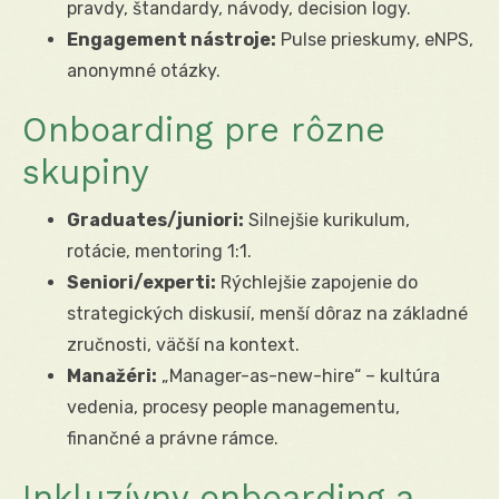
pravdy, štandardy, návody, decision logy.
Engagement nástroje:
Pulse prieskumy, eNPS,
anonymné otázky.
Onboarding pre rôzne
skupiny
Graduates/juniori:
Silnejšie kurikulum,
rotácie, mentoring 1:1.
Seniori/experti:
Rýchlejšie zapojenie do
strategických diskusií, menší dôraz na základné
zručnosti, väčší na kontext.
Manažéri:
„Manager-as-new-hire“ – kultúra
vedenia, procesy people managementu,
finančné a právne rámce.
Inkluzívny onboarding a