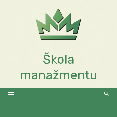
Skip
to
content
Škola
manažmentu