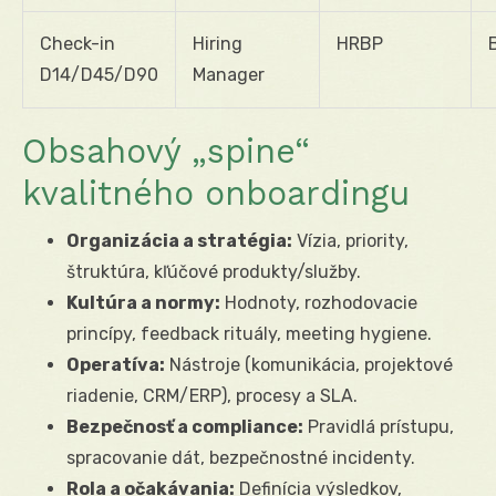
Check-in
Hiring
HRBP
D14/D45/D90
Manager
Obsahový „spine“
kvalitného onboardingu
Organizácia a stratégia:
Vízia, priority,
štruktúra, kľúčové produkty/služby.
Kultúra a normy:
Hodnoty, rozhodovacie
princípy, feedback rituály, meeting hygiene.
Operatíva:
Nástroje (komunikácia, projektové
riadenie, CRM/ERP), procesy a SLA.
Bezpečnosť a compliance:
Pravidlá prístupu,
spracovanie dát, bezpečnostné incidenty.
Rola a očakávania:
Definícia výsledkov,