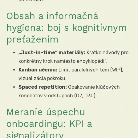
Obsah a informačná
hygiena: boj s kognitívnym
preťažením
„Just-in-time“ materiály:
Krátke návody pre
konkrétny krok namiesto encyklopédií.
Kanban učenia:
Limit paralelných tém (WIP),
vizualizácia pokroku.
Spaced repetition:
Opakovanie kľúčových
konceptov v odstupoch (D7, D30).
Meranie úspechu
onboardingu: KPI a
signalizátory