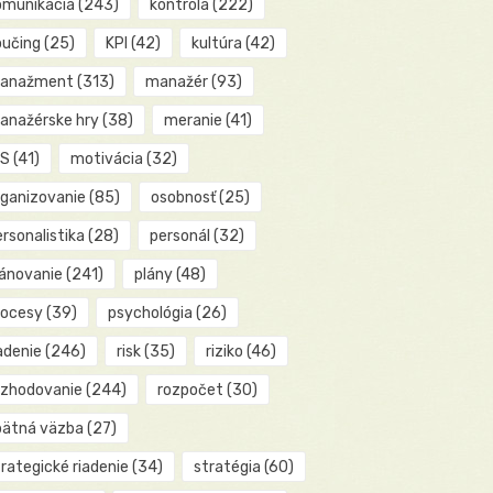
omunikácia
(243)
kontrola
(222)
oučing
(25)
KPI
(42)
kultúra
(42)
anažment
(313)
manažér
(93)
anažérske hry
(38)
meranie
(41)
IS
(41)
motivácia
(32)
rganizovanie
(85)
osobnosť
(25)
rsonalistika
(28)
personál
(32)
lánovanie
(241)
plány
(48)
rocesy
(39)
psychológia
(26)
adenie
(246)
risk
(35)
riziko
(46)
ozhodovanie
(244)
rozpočet
(30)
pätná väzba
(27)
rategické riadenie
(34)
stratégia
(60)