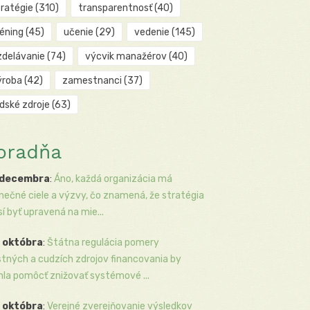
tratégie
(310)
transparentnosť
(40)
réning
(45)
učenie
(29)
vedenie
(145)
zdelávanie
(74)
výcvik manažérov
(40)
ýroba
(42)
zamestnanci
(37)
udské zdroje
(63)
oradňa
 decembra
:
Áno, každá organizácia má
inečné ciele a výzvy, čo znamená, že stratégia
í byť upravená na mie...
 októbra
:
Štátna regulácia pomery
stných a cudzích zdrojov financovania by
la pomôcť znižovať systémové ...
 októbra
:
Verejné zverejňovanie výsledkov