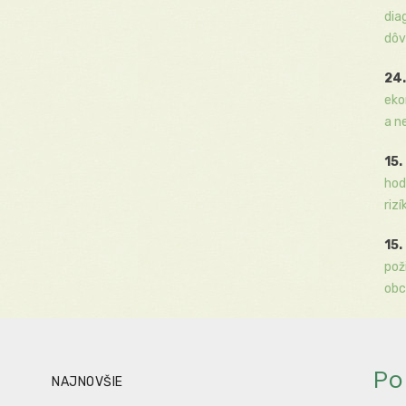
dia
dôv
24.
eko
a n
15.
hod
rizí
15.
pož
obc
Po
NAJNOVŠIE