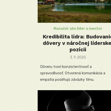
Manažér ako líder a mentor
Kredibilita lídra: Budovani
dôvery v náročnej líderske
pozícii
Posted
3. 9. 2025
on
Dôveru tvorí konzistentnosť a
spravodlivosť. Otvorená komunikácia a
empatia posilňujú záväzky tímu.