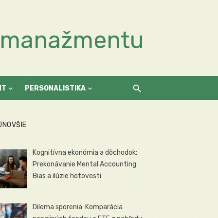
a manažmentu
NT
PERSONALISTIKA
JNOVŠIE
Kognitívna ekonómia a dôchodok:
Prekonávanie Mental Accounting
Bias a ilúzie hotovosti
Dilema sporenia: Komparácia