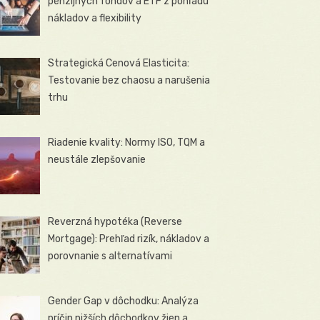
penzijných fondov a ETF z pohľadu
nákladov a flexibility
Strategická Cenová Elasticita:
Testovanie bez chaosu a narušenia
trhu
Riadenie kvality: Normy ISO, TQM a
neustále zlepšovanie
Reverzná hypotéka (Reverse
Mortgage): Prehľad rizík, nákladov a
porovnanie s alternatívami
Gender Gap v dôchodku: Analýza
príčin nižších dôchodkov žien a