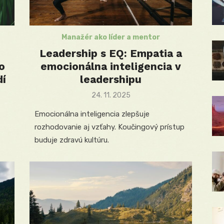
Manažér ako líder a mentor
Leadership s EQ: Empatia a
o
emocionálna inteligencia v
dí
leadershipu
Posted
24. 11. 2025
on
Emocionálna inteligencia zlepšuje
rozhodovanie aj vzťahy. Koučingový prístup
buduje zdravú kultúru.