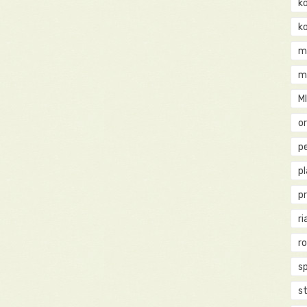
k
k
m
m
M
o
pe
p
p
ri
r
s
st