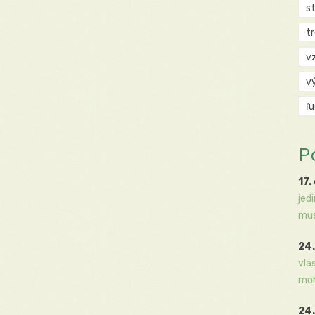
s
t
v
v
ľ
P
17.
jed
mus
24.
vla
moh
24.