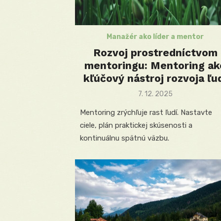
Manažér ako líder a mentor
Rozvoj prostredníctvom
mentoringu: Mentoring ak
kľúčový nástroj rozvoja ľu
Posted
7. 12. 2025
on
Mentoring zrýchľuje rast ľudí. Nastavte
ciele, plán praktickej skúsenosti a
kontinuálnu spätnú väzbu.