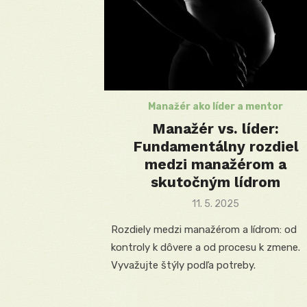
Manažér ako líder a mentor
Manažér vs. líder:
Fundamentálny rozdiel
medzi manažérom a
skutočným lídrom
Posted
11. 5. 2025
on
Rozdiely medzi manažérom a lídrom: od
kontroly k dôvere a od procesu k zmene.
Vyvažujte štýly podľa potreby.