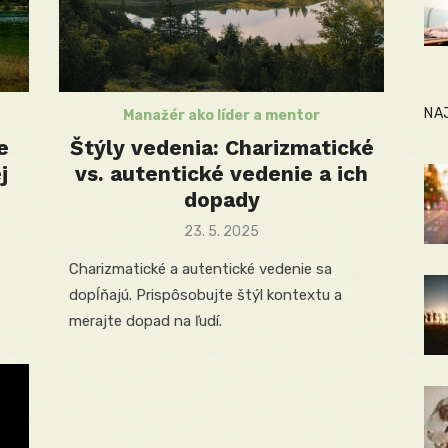
NA
Manažér ako líder a mentor
e
Štýly vedenia: Charizmatické
j
vs. autentické vedenie a ich
dopady
Posted
23. 5. 2025
on
Charizmatické a autentické vedenie sa
dopĺňajú. Prispôsobujte štýl kontextu a
merajte dopad na ľudí.