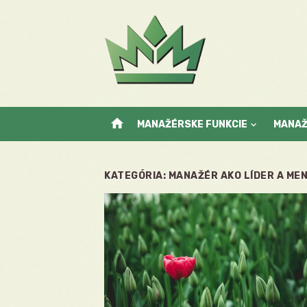
Skip
to
content
home
MANAŽÉRSKE FUNKCIE
MANA
KATEGÓRIA:
MANAŽÉR AKO LÍDER A ME