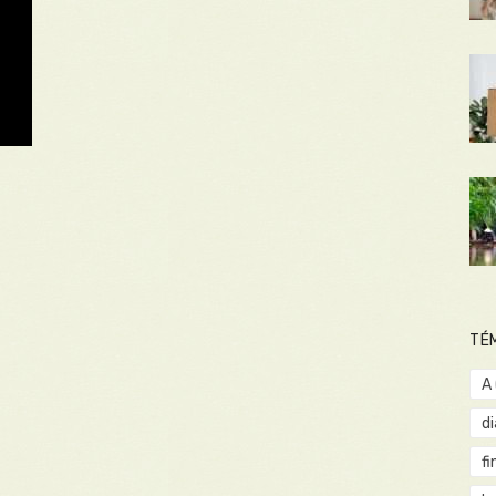
TÉ
A
d
fi