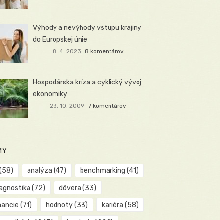
Výhody a nevýhody vstupu krajiny
do Európskej únie
8. 4. 2023
8 komentárov
Hospodárska kríza a cyklický vývoj
ekonomiky
23. 10. 2009
7 komentárov
MY
(58)
analýza
(47)
benchmarking
(41)
iagnostika
(72)
dôvera
(33)
nancie
(71)
hodnoty
(33)
kariéra
(58)