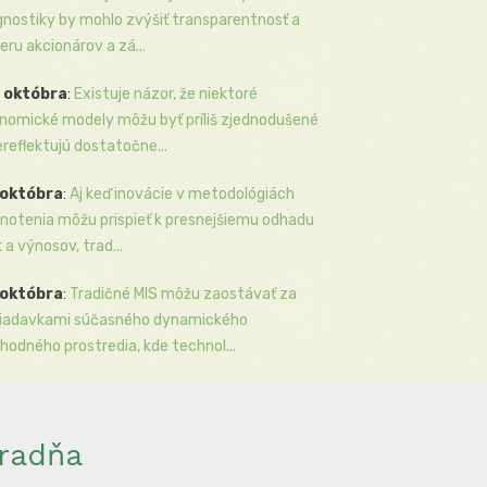
gnostiky by mohlo zvýšiť transparentnosť a
eru akcionárov a zá...
 októbra
:
Existuje názor, že niektoré
nomické modely môžu byť príliš zjednodušené
ereflektujú dostatočne...
 októbra
:
Aj keď inovácie v metodológiách
notenia môžu prispieť k presnejšiemu odhadu
k a výnosov, trad...
 októbra
:
Tradičné MIS môžu zaostávať za
iadavkami súčasného dynamického
hodného prostredia, kde technol...
radňa