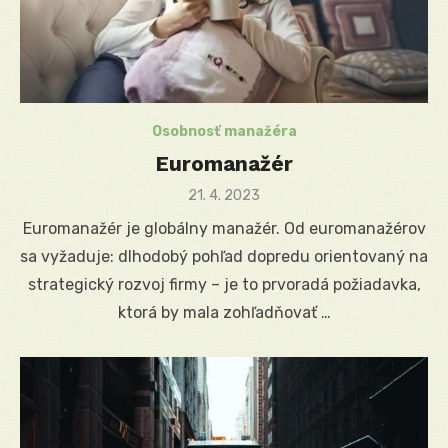
Osobnosť manažéra
Euromanažér
Posted
21. 4. 2023
on
Euromanažér je globálny manažér. Od euromanažérov
sa vyžaduje: dlhodobý pohľad dopredu orientovaný na
strategický rozvoj firmy – je to prvoradá požiadavka,
ktorá by mala zohľadňovať …