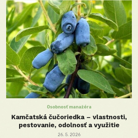
Osobnosť manažéra
Kamčatská čučoriedka – vlastnosti,
pestovanie, odolnosť a využitie
Posted
26. 5. 2026