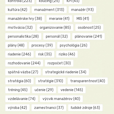
kontrola
(223)
koučing
(25)
KPI
(43)
kultúra
(42)
manažment
(313)
manažér
(93)
manažérske hry
(38)
meranie
(41)
MIS
(41)
motivácia
(32)
organizovanie
(85)
osobnosť
(25)
personalistika
(28)
personál
(32)
plánovanie
(241)
plány
(48)
procesy
(39)
psychológia
(26)
riadenie
(246)
risk
(35)
riziko
(46)
rozhodovanie
(244)
rozpočet
(30)
spätná väzba
(27)
strategické riadenie
(34)
stratégia
(60)
stratégie
(310)
transparentnosť
(40)
tréning
(45)
učenie
(29)
vedenie
(145)
vzdelávanie
(74)
výcvik manažérov
(40)
výroba
(42)
zamestnanci
(37)
ľudské zdroje
(63)