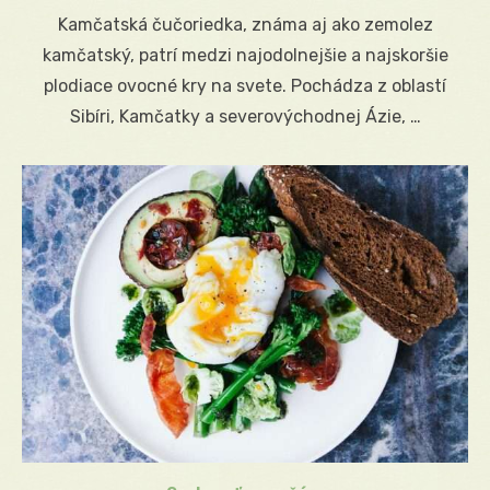
on
Kamčatská čučoriedka, známa aj ako zemolez
kamčatský, patrí medzi najodolnejšie a najskoršie
plodiace ovocné kry na svete. Pochádza z oblastí
Sibíri, Kamčatky a severovýchodnej Ázie, …