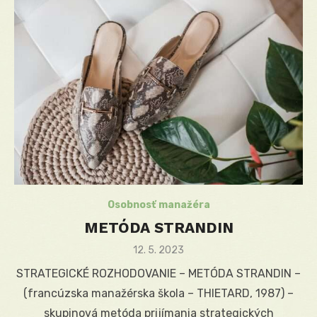
Osobnosť manažéra
METÓDA STRANDIN
Posted
12. 5. 2023
on
STRATEGICKÉ ROZHODOVANIE – METÓDA STRANDIN –
(francúzska manažérska škola – THIETARD, 1987) –
skupinová metóda prijímania strategických