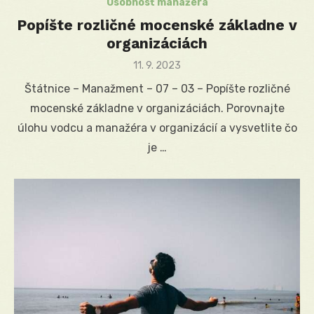
Osobnosť manažéra
Popíšte rozličné mocenské základne v
organizáciách
Posted
11. 9. 2023
on
Štátnice – Manažment – 07 – 03 – Popíšte rozličné
mocenské základne v organizáciách. Porovnajte
úlohu vodcu a manažéra v organizácií a vysvetlite čo
je …