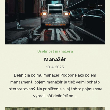
Osobnosť manažéra
Manažér
Posted
18. 4. 2023
on
Definícia pojmu manažér Podobne ako pojem
manažment, pojem manažér je tiež veľmi bohato
interpretovaný. Na priblíženie si aj tohto pojmu sme
vybrali päť definícií od …