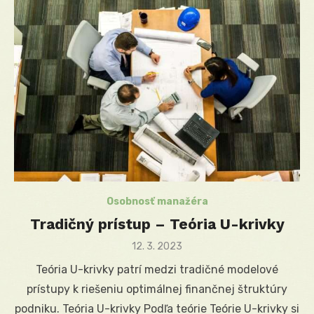
Osobnosť manažéra
Tradičný prístup – Teória U-krivky
Posted
12. 3. 2023
on
Teória U-krivky patrí medzi tradičné modelové
prístupy k riešeniu optimálnej finančnej štruktúry
podniku. Teória U-krivky Podľa teórie Teórie U-krivky si