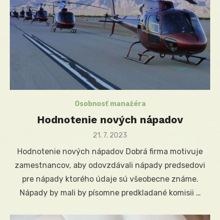
Osobnosť manažéra
Hodnotenie nových nápadov
Posted
21. 7. 2023
on
Hodnotenie nových nápadov Dobrá firma motivuje
zamestnancov, aby odovzdávali nápady predsedovi
pre nápady ktorého údaje sú všeobecne známe.
Nápady by mali by písomne predkladané komisii …