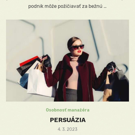
podnik môže požičiavať za bežnú …
Osobnosť manažéra
PERSUÁZIA
Posted
4. 3. 2023
on