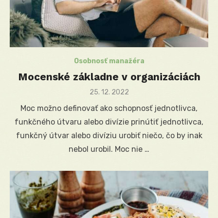
Osobnosť manažéra
Mocenské základne v organizáciách
Posted
25. 12. 2022
on
Moc možno definovať ako schopnosť jednotlivca,
funkčného útvaru alebo divízie prinútiť jednotlivca,
funkčný útvar alebo divíziu urobiť niečo, čo by inak
nebol urobil. Moc nie …