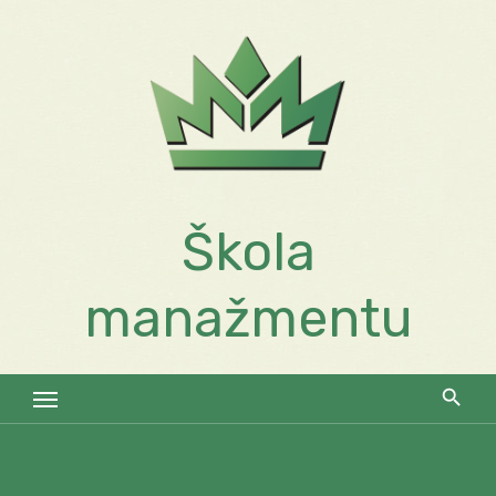
Skip
to
content
Škola
manažmentu