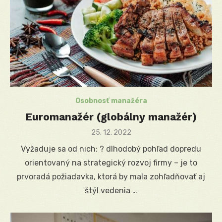
Osobnosť manažéra
Euromanažér (globálny manažér)
Posted
25. 12. 2022
on
Vyžaduje sa od nich: ? dlhodobý pohľad dopredu
orientovaný na strategický rozvoj firmy – je to
prvoradá požiadavka, ktorá by mala zohľadňovať aj
štýl vedenia …