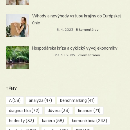
Výhody a nevýhody vstupu krajiny do Európskej
únie
8. 4. 2023
8 komentárov
Hospodárska kríza a cyklický vývoj ekonomiky
23. 10. 2009
7 komentárov
TÉMY
A
(58)
analýza
(47)
benchmarking
(41)
diagnostika
(72)
dôvera
(33)
financie
(71)
hodnoty
(33)
kariéra
(58)
komunikácia
(243)