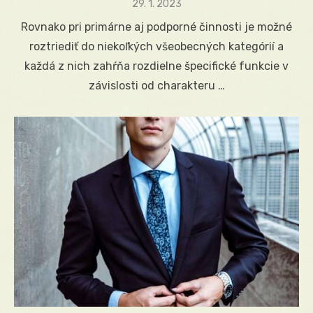
Posted
29. 1. 2023
on
Rovnako pri primárne aj podporné činnosti je možné
roztriediť do niekoľkých všeobecných kategórií a
každá z nich zahŕňa rozdielne špecifické funkcie v
závislosti od charakteru …