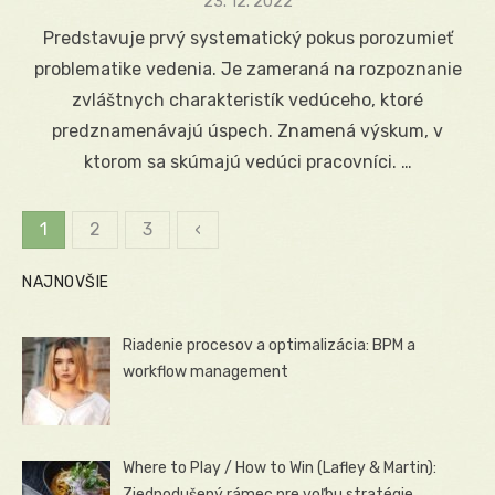
Posted
23. 12. 2022
on
Predstavuje prvý systematický pokus porozumieť
problematike vedenia. Je zameraná na rozpoznanie
zvláštnych charakteristík vedúceho, ktoré
predznamenávajú úspech. Znamená výskum, v
ktorom sa skúmajú vedúci pracovníci. …
1
2
3
‹
Stránkovanie
NAJNOVŠIE
príspevkov
Riadenie procesov a optimalizácia: BPM a
workflow management
Where to Play / How to Win (Lafley & Martin):
Zjednodušený rámec pre voľbu stratégie