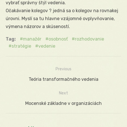
vybrať správny štýl vedenia.
Očakávanie kolegov ? jedná sa o kolegov na rovnakej
úrovni. Myslí sa tu hlavne vzájomné ovplyvňovanie,
výmena názorov a skúseností.
Tag:
manažér
osobnosť
rozhodovanie
stratégie
vedenie
Previous
Navigácia
Previous
Teória transformačného vedenia
v
post:
Next
článku
Next
Mocenské základne v organizáciách
post: