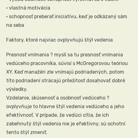
• vlastná motivácia
• schopnosť preberať iniciatívu, keď je odkázaný sám
na seba
Faktory, ktoré najviac ovplyvňujú štýl vedenia
Presnosť vnímania ? myslí sa tu presnosť vnímania
vedúceho pracovníka, súvisí s McGregorovou teóriou
XY. Keď manažéri zle vnímajú podriadených, potom
títo podriadení strácajú príležitosť dosahovať dobré
výsledky.
Vzdelanie, skúsenosť a osobnosť vedúceho ?
ovplyvňuje to hlavne štýl vedenia vedúceho a jeho
efektívnosť. V prípade, že vedúci cítia, že ich
zabehnutý štýl vedenia nie je efektívny, sú ochotní
tento štýl zmeniť.