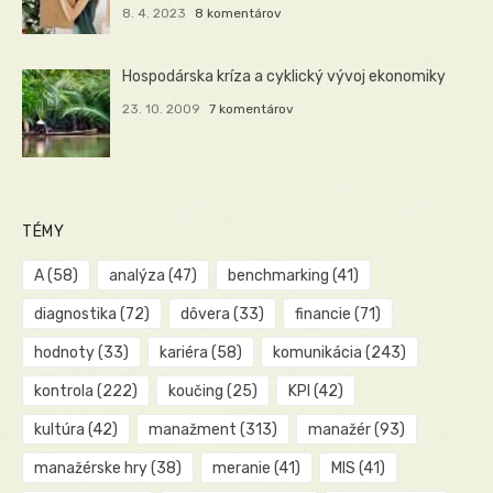
8. 4. 2023
8 komentárov
Hospodárska kríza a cyklický vývoj ekonomiky
23. 10. 2009
7 komentárov
TÉMY
A
(58)
analýza
(47)
benchmarking
(41)
diagnostika
(72)
dôvera
(33)
financie
(71)
hodnoty
(33)
kariéra
(58)
komunikácia
(243)
kontrola
(222)
koučing
(25)
KPI
(42)
kultúra
(42)
manažment
(313)
manažér
(93)
manažérske hry
(38)
meranie
(41)
MIS
(41)