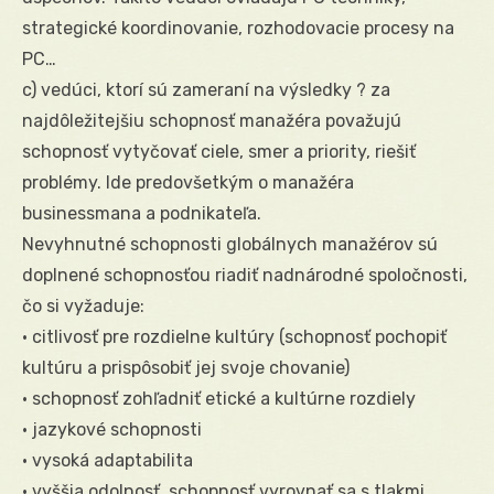
strategické koordinovanie, rozhodovacie procesy na
PC…
c) vedúci, ktorí sú zameraní na výsledky ? za
najdôležitejšiu schopnosť manažéra považujú
schopnosť vytyčovať ciele, smer a priority, riešiť
problémy. Ide predovšetkým o manažéra
businessmana a podnikateľa.
Nevyhnutné schopnosti globálnych manažérov sú
doplnené schopnosťou riadiť nadnárodné spoločnosti,
čo si vyžaduje:
• citlivosť pre rozdielne kultúry (schopnosť pochopiť
kultúru a prispôsobiť jej svoje chovanie)
• schopnosť zohľadniť etické a kultúrne rozdiely
• jazykové schopnosti
• vysoká adaptabilita
• vyššia odolnosť, schopnosť vyrovnať sa s tlakmi