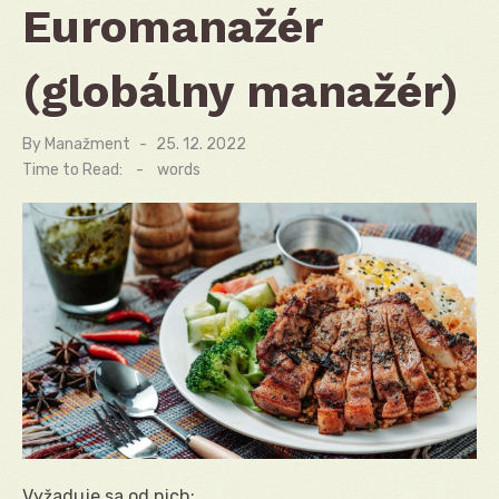
Euromanažér
(globálny manažér)
By
Manažment
Posted
25. 12. 2022
on
Time to Read:
-
words
Vyžaduje sa od nich: