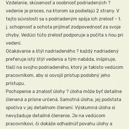
Vzdelanie, skúsenosť a osobnosť podriadených ?
vedenie je proces, na ktorom sa podieľajú 2 strany. V
tejto súvislosti sa s podriadeným spája ich zrelosť – t.
j. schopnosť a ochota prijímať zodpovednosť za svoje
chyby. Vedúci túto zrelosť podporuje a počíta s ňou pri
vedení.
Očakávanie a štýl nadriadeného ? každý nadriadený
preferuje istý štýl vedenia a tým nabáda, inšpiruje,
tlačí na svojho podriadeného, ktorý je takisto vedúcim
pracovníkom, aby si osvojil prístup podobný jeho
prístupu.
Pochopenie a znalosť úlohy ? úloha môže byť detailne
členená a prísne určená. Samotná úloha, jej podstata
spočíva v jej detailnom členení. Výskumná úloha si
nevyžaduje detailné členenie. Je na vedúcom
pracovníkovi, či dokáže odhadnúť povahu úlohy a