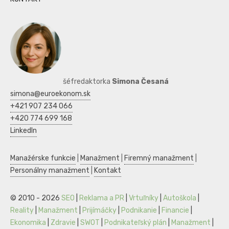
šéfredaktorka
Simona Česaná
simona@euroekonom.sk
+421 907 234 066
+420 774 699 168
LinkedIn
Manažérske funkcie
|
Manažment
|
Firemný manažment
|
Personálny manažment
|
Kontakt
© 2010 - 2026
SEO
|
Reklama a PR
|
Vrtuľníky
|
Autoškola
|
Reality
|
Manažment
|
Prijímáčky
|
Podnikanie
|
Financie
|
Ekonomika
|
Zdravie
|
SWOT
|
Podnikateľský plán
|
Manažment
|