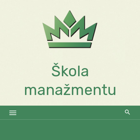
Skip
to
content
Škola
manažmentu