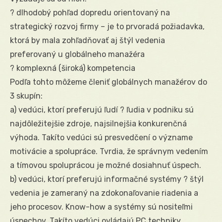
? dlhodobý pohľad dopredu orientovaný na
strategický rozvoj firmy – je to prvoradá požiadavka,
ktorá by mala zohľadňovať aj štýl vedenia
preferovaný u globálneho manažéra
? komplexná (široká) kompetencia
Podľa tohto môžeme členiť globálnych manažérov do
3 skupín:
a) vedúci, ktorí preferujú ľudí ? ľudia v podniku sú
najdôležitejšie zdroje, najsilnejšia konkurenčná
výhoda. Takíto vedúci sú presvedčení o význame
motivácie a spolupráce. Tvrdia, že správnym vedením
a tímovou spoluprácou je možné dosiahnuť úspech.
b) vedúci, ktorí preferujú informačné systémy ? štýl
vedenia je zameraný na zdokonaľovanie riadenia a
jeho procesov. Know-how a systémy sú nositeľmi
úspechov. Takíto vedúci ovládajú PC techniky,