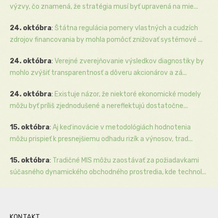
výzvy, čo znamená, že stratégia musí byť upravená na mie...
24. októbra
:
Štátna regulácia pomery vlastných a cudzích
zdrojov financovania by mohla pomôcť znižovať systémové ...
24. októbra
:
Verejné zverejňovanie výsledkov diagnostiky by
mohlo zvýšiť transparentnosť a dôveru akcionárov a zá...
24. októbra
:
Existuje názor, že niektoré ekonomické modely
môžu byť príliš zjednodušené a nereflektujú dostatočne...
15. októbra
:
Aj keď inovácie v metodológiách hodnotenia
môžu prispieť k presnejšiemu odhadu rizík a výnosov, trad...
15. októbra
:
Tradičné MIS môžu zaostávať za požiadavkami
súčasného dynamického obchodného prostredia, kde technol...
KONTAKT