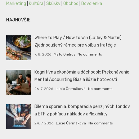
Marketing
|
Kultúra
|
Skúšky
|
Obchod
|
Dovolenka
NAJNOVŠIE
Where to Play / How to Win (Lafley & Martin):
Zjednodušený rámec pre voľbu stratégie
7. 8. 2026
Mato Ondrus
No comments
Kognitívna ekonómia a dôchodok: Prekonávanie
Mental Accounting Bias a ilúzie hotovosti
26. 7. 2026
Lucie Čermáková
No comments
Dilema sporenia: Komparácia penzijných fondov
a ETF z pohľadu nákladov a flexibility
24. 7. 2026
Lucie Čermáková
No comments