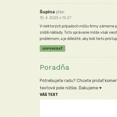
Šupina
píše:
10. 4. 2025 o 15:27
V niektorých prípadoch môžu firmy zámerne po
znížili náklady. Toto správanie môže však v
problémom, a je dôležité, aby boli tieto príst
ODPOVEDAŤ
Poradňa
Potrebujete radu? Chcete pridať koment
textové pole nižšie. Ďakujeme ♥
VÁŠ TEXT