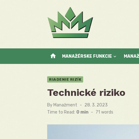
Skip
to
content
home
MANAŽÉRSKE FUNKCIE
MANA
RIADENIE RIZÍK
Technické riziko
By
Manažment
Posted
28. 3. 2023
on
Time to Read:
0 min
-
71
words