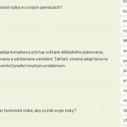
k
ické riziká vo svojich operáciách?
k
m
m
M
o
žaduje komplexný prístup vrátane dôkladného plánovania,
ovania a udržiavania zariadení. Taktiež, včasná adaptácia na
pe
pomôcť predísť mnohým problémom.
p
p
ri
r
s
technické riziká, aby zvýšili svoje zisky?
st