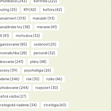
omunikácia
(243)
kontrola
(222)
oučing
(25)
KPI
(42)
kultúra
(42)
anažment
(313)
manažér
(93)
anažérske hry
(38)
meranie
(41)
IS
(41)
motivácia
(32)
rganizovanie
(85)
osobnosť
(25)
rsonalistika
(28)
personál
(32)
lánovanie
(241)
plány
(48)
rocesy
(39)
psychológia
(26)
adenie
(246)
risk
(35)
riziko
(46)
ozhodovanie
(244)
rozpočet
(30)
pätná väzba
(27)
rategické riadenie
(34)
stratégia
(60)