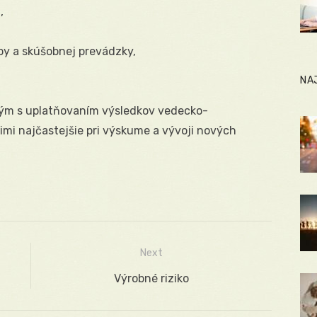
,
by a skúšobnej prevádzky,
NA
kým s uplatňovaním výsledkov vedecko-
imi najčastejšie pri výskume a vývoji nových
Next
Next
Výrobné riziko
post: