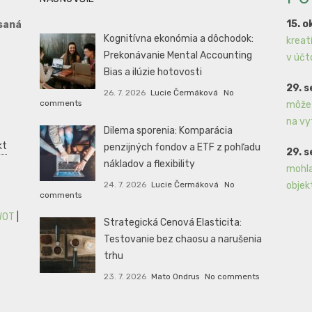
15. o
saná
Kognitívna ekonómia a dôchodok:
kreat
Prekonávanie Mental Accounting
v účt
Bias a ilúzie hotovosti
29. 
26. 7. 2026
Lucie Čermáková
No
comments
môže 
na vy
Dilema sporenia: Komparácia
kt
penzijných fondov a ETF z pohľadu
29. 
nákladov a flexibility
mohla
24. 7. 2026
Lucie Čermáková
No
objek
comments
WOT
|
Strategická Cenová Elasticita:
Testovanie bez chaosu a narušenia
trhu
23. 7. 2026
Mato Ondrus
No comments