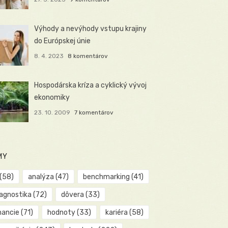
Výhody a nevýhody vstupu krajiny
do Európskej únie
8. 4. 2023
8 komentárov
Hospodárska kríza a cyklický vývoj
ekonomiky
23. 10. 2009
7 komentárov
MY
(58)
analýza
(47)
benchmarking
(41)
iagnostika
(72)
dôvera
(33)
nancie
(71)
hodnoty
(33)
kariéra
(58)