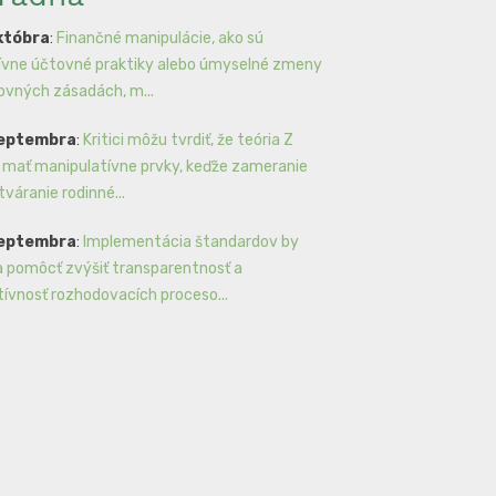
któbra
:
Finančné manipulácie, ako sú
ívne účtovné praktiky alebo úmyselné zmeny
ovných zásadách, m...
septembra
:
Kritici môžu tvrdiť, že teória Z
mať manipulatívne prvky, keďže zameranie
tváranie rodinné...
septembra
:
Implementácia štandardov by
 pomôcť zvýšiť transparentnosť a
tívnosť rozhodovacích proceso...