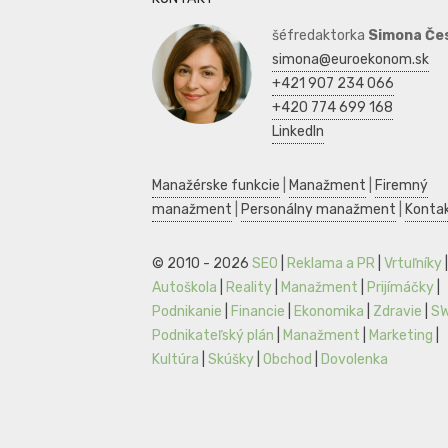
šéfredaktorka
Simona Če
simona@euroekonom.sk
+421 907 234 066
+420 774 699 168
LinkedIn
Manažérske funkcie
|
Manažment
|
Firemný
manažment
|
Personálny manažment
|
Konta
© 2010 - 2026
SEO
|
Reklama a PR
|
Vrtuľníky
|
Autoškola
|
Reality
|
Manažment
|
Prijímáčky
|
Podnikanie
|
Financie
|
Ekonomika
|
Zdravie
|
S
Podnikateľský plán
|
Manažment
|
Marketing
|
Kultúra
|
Skúšky
|
Obchod
|
Dovolenka