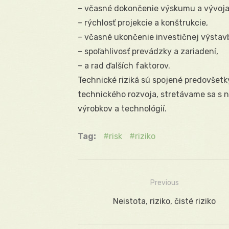
– včasné dokončenie výskumu a vývoja
– rýchlosť projekcie a konštrukcie,
– včasné ukončenie investičnej výstav
– spoľahlivosť prevádzky a zariadení,
– a rad ďalších faktorov.
Technické riziká sú spojené predovšet
technického rozvoja, stretávame sa s n
výrobkov a technológií.
Tag:
risk
riziko
Previous
Navigácia
Previous
Neistota, riziko, čisté riziko
v
post: