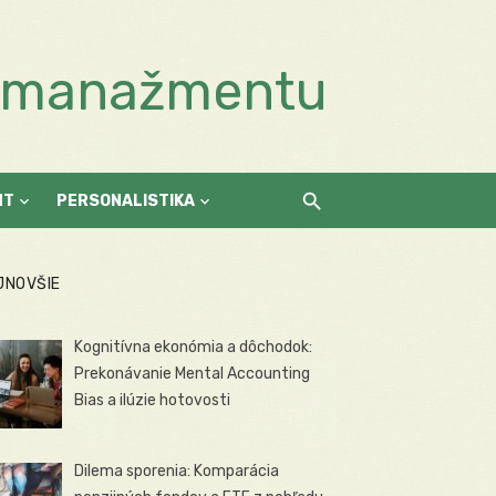
a manažmentu
NT
PERSONALISTIKA
JNOVŠIE
Kognitívna ekonómia a dôchodok:
Prekonávanie Mental Accounting
Bias a ilúzie hotovosti
Dilema sporenia: Komparácia