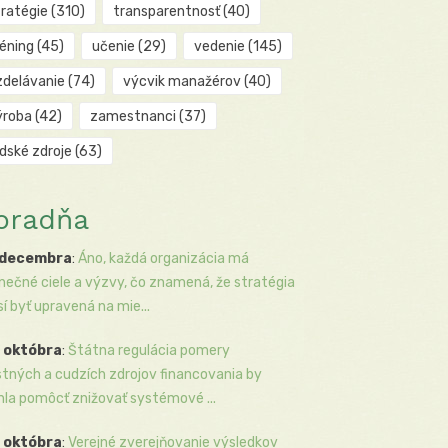
tratégie
(310)
transparentnosť
(40)
réning
(45)
učenie
(29)
vedenie
(145)
zdelávanie
(74)
výcvik manažérov
(40)
ýroba
(42)
zamestnanci
(37)
udské zdroje
(63)
oradňa
 decembra
:
Áno, každá organizácia má
inečné ciele a výzvy, čo znamená, že stratégia
í byť upravená na mie...
 októbra
:
Štátna regulácia pomery
stných a cudzích zdrojov financovania by
la pomôcť znižovať systémové ...
 októbra
:
Verejné zverejňovanie výsledkov