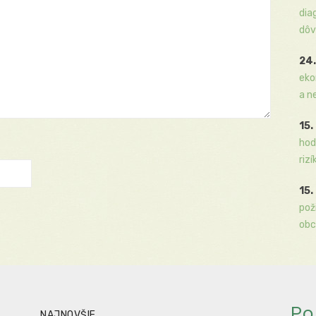
dia
dôv
24.
eko
a n
15.
hod
rizí
15.
pož
obc
Po
NAJNOVŠIE