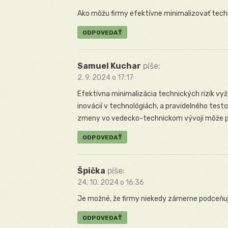
Ako môžu firmy efektívne minimalizovať techn
ODPOVEDAŤ
Samuel Kuchar
píše:
2. 9. 2024 o 17:17
Efektívna minimalizácia technických rizík vy
inovácií v technológiách, a pravidelného test
zmeny vo vedecko-technickom vývoji môže 
ODPOVEDAŤ
Špička
píše:
24. 10. 2024 o 16:36
Je možné, že firmy niekedy zámerne podceňujú 
ODPOVEDAŤ