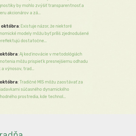
gnostiky by mohlo zvýšiť transparentnosť a
eru akcionárov a zá...
 októbra
:
Existuje názor, že niektoré
nomické modely môžu byť príliš zjednodušené
ereflektujú dostatočne...
 októbra
:
Aj keď inovácie v metodológiách
notenia môžu prispieť k presnejšiemu odhadu
k a výnosov, trad...
 októbra
:
Tradičné MIS môžu zaostávať za
iadavkami súčasného dynamického
hodného prostredia, kde technol...
radňa