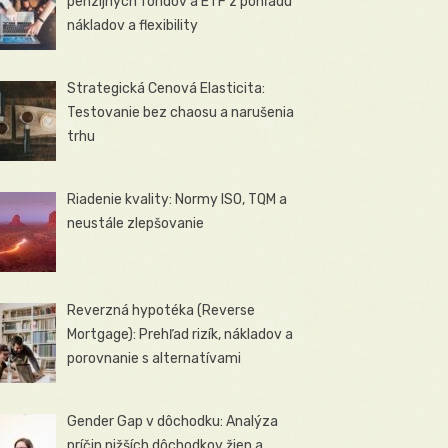
penzijných fondov a ETF z pohľadu
nákladov a flexibility
Strategická Cenová Elasticita:
Testovanie bez chaosu a narušenia
trhu
Riadenie kvality: Normy ISO, TQM a
neustále zlepšovanie
Reverzná hypotéka (Reverse
Mortgage): Prehľad rizík, nákladov a
porovnanie s alternatívami
Gender Gap v dôchodku: Analýza
príčin nižších dôchodkov žien a