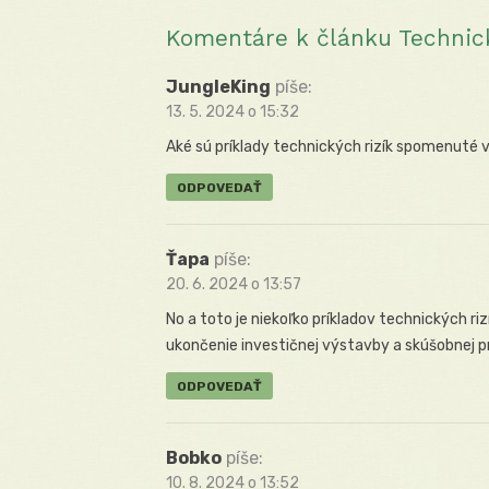
článku
Komentáre k článku Technické
JungleKing
píše:
13. 5. 2024 o 15:32
Aké sú príklady technických rizík spomenuté 
ODPOVEDAŤ
Ťapa
píše:
20. 6. 2024 o 13:57
No a toto je niekoľko príkladov technických riz
ukončenie investičnej výstavby a skúšobnej pr
ODPOVEDAŤ
Bobko
píše:
10. 8. 2024 o 13:52