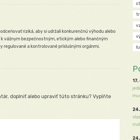
s
t
v
dceňovať riziká, aby si udržali konkurenčnú výhodu alebo
v
iesť k vážnym bezpečnostným, etickým alebo finančným
upy regulované a kontrolované príslušnými orgánmi.
ľ
P
17.
jed
mus
ár, doplniť alebo upraviť túto stránku? Vyplňte
24.
vla
moh
24.