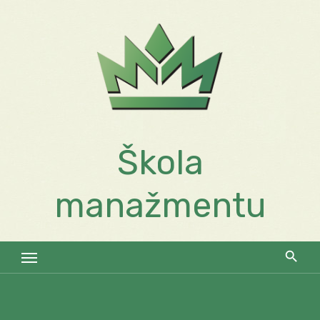
Skip
to
content
Škola
manažmentu