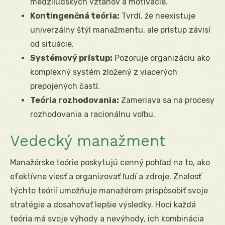
medziľudských vzťahov a motivácie.
Kontingenčná teória:
Tvrdí, že neexistuje
univerzálny štýl manažmentu, ale prístup závisí
od situácie.
Systémový prístup:
Pozoruje organizáciu ako
komplexný systém zložený z viacerých
prepojených častí.
Teória rozhodovania:
Zameriava sa na procesy
rozhodovania a racionálnu voľbu.
Vedecký manažment
Manažérske teórie poskytujú cenný pohľad na to, ako
efektívne viesť a organizovať ľudí a zdroje. Znalosť
týchto teórií umožňuje manažérom prispôsobiť svoje
stratégie a dosahovať lepšie výsledky. Hoci každá
teória má svoje výhody a nevýhody, ich kombinácia