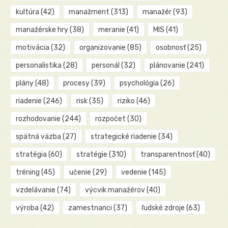
kultúra
(42)
manažment
(313)
manažér
(93)
manažérske hry
(38)
meranie
(41)
MIS
(41)
motivácia
(32)
organizovanie
(85)
osobnosť
(25)
personalistika
(28)
personál
(32)
plánovanie
(241)
plány
(48)
procesy
(39)
psychológia
(26)
riadenie
(246)
risk
(35)
riziko
(46)
rozhodovanie
(244)
rozpočet
(30)
spätná väzba
(27)
strategické riadenie
(34)
stratégia
(60)
stratégie
(310)
transparentnosť
(40)
tréning
(45)
učenie
(29)
vedenie
(145)
vzdelávanie
(74)
výcvik manažérov
(40)
výroba
(42)
zamestnanci
(37)
ľudské zdroje
(63)