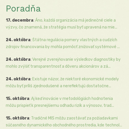
Poradňa
17. decembra
:
Áno, každá organizácia má jedinečné ciele a
výzvy, čo znamená, že stratégia musí byť upravená na mie...
24. októbra
:
Štátna regulácia pomery vlastných a cudzích
zdrojov financovania by mohla pomôcť znižovať systémové ...
24. októbra
:
Verejné zverejňovanie výsledkov diagnostiky by
mohlo zvýšiť transparentnosť a dôveru akcionárov a zá...
24. októbra
:
Existuje názor, že niektoré ekonomické modely
môžu byť príliš zjednodušené a nereflektujú dostatočne...
15. októbra
:
Aj keď inovácie v metodológiách hodnotenia
môžu prispieť k presnejšiemu odhadu rizík a výnosov, trad...
15. októbra
:
Tradičné MIS môžu zaostávať za požiadavkami
súčasného dynamického obchodného prostredia, kde technol...