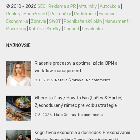
© 2010 - 2026
SEO
|
Reklama a PR
|
Vrtuľníky
|
Autoškola
|
Reality
|
Manažment
|
Prijímáčky
|
Podnikanie
|
Financie
|
Ekonomika
|
Zdravie
|
SWOT
|
Podnikateľský plán
|
Manažment
|
Marketing
|
Kultúra
|
Skúšky
|
Obchod
|
Dovolenka
NAJNOVŠIE
Riadenie procesov a optimalizácia: BPM a
workflow management
8. 8. 2026
Natália Šimková
No comments
Where to Play / How to Win (Lafley & Martin):
Zjednodušený rámec pre voľbu stratégie
7. 8. 2026
Mato Ondrus
No comments
Kognitívna ekonómia a dôchodok: Prekonávanie