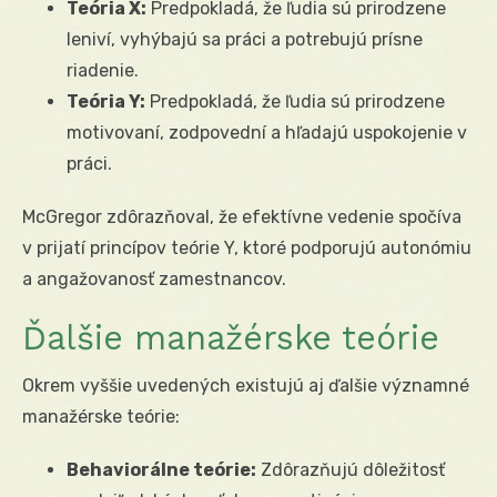
Teória X:
Predpokladá, že ľudia sú prirodzene
leniví, vyhýbajú sa práci a potrebujú prísne
riadenie.
Teória Y:
Predpokladá, že ľudia sú prirodzene
motivovaní, zodpovední a hľadajú uspokojenie v
práci.
McGregor zdôrazňoval, že efektívne vedenie spočíva
v prijatí princípov teórie Y, ktoré podporujú autonómiu
a angažovanosť zamestnancov.
Ďalšie manažérske teórie
Okrem vyššie uvedených existujú aj ďalšie významné
manažérske teórie:
Behaviorálne teórie:
Zdôrazňujú dôležitosť