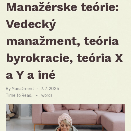
Manažérske teórie:
Vedecký
manažment, teória
byrokracie, teória X
a Y a iné
By
Manažment
Posted
7. 7. 2025
on
Time to Read:
-
words