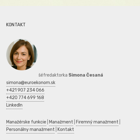
KONTAKT
šéfredaktorka
Simona Česaná
simona@euroekonom.sk
+421 907 234 066
+420 774 699 168
LinkedIn
Manažérske funkcie
|
Manažment
|
Firemný manažment
|
Personálny manažment
|
Kontakt