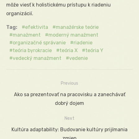
môže viesť k holistickému prístupu k riadeniu
organizácií.
Tag:
efektivita
manažérske teórie
manažment
moderný manažment
organizačné správanie
riadenie
teória byrokracie
teória X
teória Y
vedecký manažment
vedenie
Previous
Navigácia
Previous
Ako sa prezentovať na pracovisku a zanechávať
v
post:
dobrý dojem
článku
Next
Next
Kultúra adaptability: Budovanie kultúry prijímania
post:
zmien