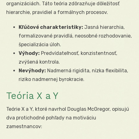
organizáciách. Táto teória zdôrazňuje dôležitosť
hierarchie, pravidiel a formálnych procesov.
Kľúčové charakteristiky:
Jasná hierarchia,
formalizované pravidlá, neosobné rozhodovanie,
špecializácia úloh.
Výhody:
Predvídateľnosť, konzistentnosť,
zvýšená kontrola.
Nevýhody:
Nadmerná rigidita, nízka flexibilita,
riziko nadmernej byrokracie.
Teória X a Y
Teórie X a Y, ktoré navrhol Douglas McGregor, opisujú
dva protichodné pohľady na motiváciu
zamestnancov: