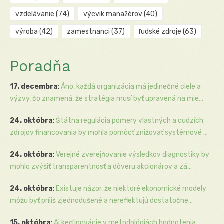
vzdelávanie
(74)
výcvik manažérov
(40)
výroba
(42)
zamestnanci
(37)
ľudské zdroje
(63)
Poradňa
17. decembra
:
Áno, každá organizácia má jedinečné ciele a
výzvy, čo znamená, že stratégia musí byť upravená na mie...
24. októbra
:
Štátna regulácia pomery vlastných a cudzích
zdrojov financovania by mohla pomôcť znižovať systémové ...
24. októbra
:
Verejné zverejňovanie výsledkov diagnostiky by
mohlo zvýšiť transparentnosť a dôveru akcionárov a zá...
24. októbra
:
Existuje názor, že niektoré ekonomické modely
môžu byť príliš zjednodušené a nereflektujú dostatočne...
15. októbra
:
Aj keď inovácie v metodológiách hodnotenia