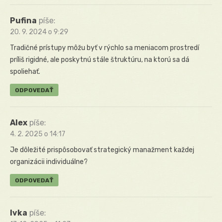
Pufina
píše:
20. 9. 2024 o 9:29
Tradičné prístupy môžu byť v rýchlo sa meniacom prostredí
príliš rigidné, ale poskytnú stále štruktúru, na ktorú sa dá
spoliehať.
ODPOVEDAŤ
Alex
píše:
4. 2. 2025 o 14:17
Je dôležité prispôsobovať strategický manažment každej
organizácii individuálne?
ODPOVEDAŤ
Ivka
píše: