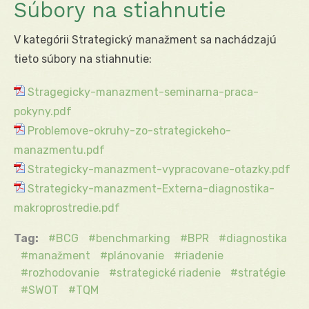
Súbory na stiahnutie
V kategórii Strategický manažment sa nachádzajú
tieto súbory na stiahnutie:
Stragegicky-manazment-seminarna-praca-
pokyny.pdf
Problemove-okruhy-zo-strategickeho-
manazmentu.pdf
Strategicky-manazment-vypracovane-otazky.pdf
Strategicky-manazment-Externa-diagnostika-
makroprostredie.pdf
Tag:
BCG
benchmarking
BPR
diagnostika
manažment
plánovanie
riadenie
rozhodovanie
strategické riadenie
stratégie
SWOT
TQM