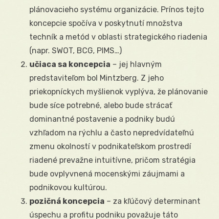
plánovacieho systému organizácie. Prínos tejto
koncepcie spočíva v poskytnutí množstva
techník a metód v oblasti strategického riadenia
(napr. SWOT, BCG, PIMS…)
učiaca sa koncepcia
– jej hlavným
predstaviteľom bol Mintzberg. Z jeho
priekopníckych myšlienok vyplýva, že plánovanie
bude síce potrebné, alebo bude strácať
dominantné postavenie a podniky budú
vzhľadom na rýchlu a často nepredvídateľnú
zmenu okolností v podnikateľskom prostredí
riadené prevažne intuitívne, pričom stratégia
bude ovplyvnená mocenskými záujmami a
podnikovou kultúrou.
pozičná koncepcia
– za kľúčový determinant
úspechu a profitu podniku považuje táto