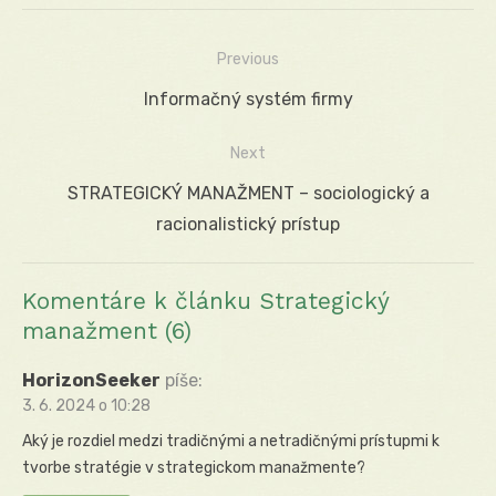
Previous
Navigácia
Previous
Informačný systém firmy
v
post:
Next
článku
Next
STRATEGICKÝ MANAŽMENT – sociologický a
post:
racionalistický prístup
Komentáre k článku Strategický
manažment (6)
HorizonSeeker
píše:
3. 6. 2024 o 10:28
Aký je rozdiel medzi tradičnými a netradičnými prístupmi k
tvorbe stratégie v strategickom manažmente?