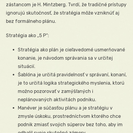
zástancom je H. Mintzberg. Tvrdí, že tradičné prístupy
ignorujú skutočnosť, že stratégia môže vzniknúť aj
bez formálneho plánu.
Stratégia ako „5 P“:
Stratégia ako plán je cieľavedomé usmerňované
konanie, je návodom správania sa v určitej
situácií.
Šablóna je určitá pravidelnosť v správaní, konaní,
je to určitá logika strategického myslenia, ktorú
možno pozorovať v zamýšľaných i
neplánovaných aktivitách podniku.
Manéver je súčasťou plánu a je stratégiu v
zmysle úskoku, prostredníctvom ktorého chce
podnik zmiasť svojich súperov bez toho, aby im
odhalil svoje skutočné zámery.