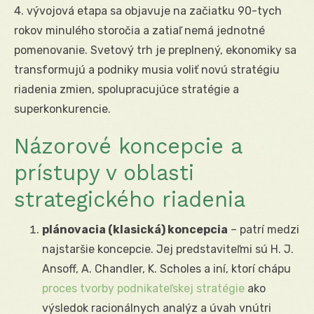
4. vývojová etapa sa objavuje na začiatku 90-tych
rokov minulého storočia a zatiaľ nemá jednotné
pomenovanie. Svetový trh je preplnený, ekonomiky sa
transformujú a podniky musia voliť novú stratégiu
riadenia zmien, spolupracujúce stratégie a
superkonkurencie.
Názorové koncepcie a
prístupy v oblasti
strategického riadenia
plánovacia (klasická) koncepcia
– patrí medzi
najstaršie koncepcie. Jej predstaviteľmi sú H. J.
Ansoff, A. Chandler, K. Scholes a iní, ktorí chápu
proces tvorby podnikateľskej stratégie
ako
výsledok racionálnych analýz a úvah vnútri