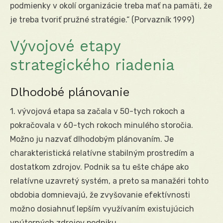
podmienky v okolí organizácie treba mať na pamäti, že
je treba tvoriť pružné stratégie.“ (Porvazník 1999)
Vývojové etapy
strategického riadenia
Dlhodobé plánovanie
1. vývojová etapa sa začala v 50-tych rokoch a
pokračovala v 60-tych rokoch minulého storočia.
Možno ju nazvať dlhodobým plánovaním. Je
charakteristická relatívne stabilným prostredím a
dostatkom zdrojov. Podnik sa tu ešte chápe ako
relatívne uzavretý systém, a preto sa manažéri tohto
obdobia domnievajú, že zvyšovanie efektívnosti
možno dosiahnuť lepším využívaním existujúcich
vnútorných zdrojov podniku.