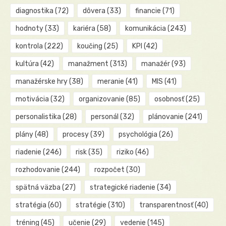
diagnostika
(72)
dôvera
(33)
financie
(71)
hodnoty
(33)
kariéra
(58)
komunikácia
(243)
kontrola
(222)
koučing
(25)
KPI
(42)
kultúra
(42)
manažment
(313)
manažér
(93)
manažérske hry
(38)
meranie
(41)
MIS
(41)
motivácia
(32)
organizovanie
(85)
osobnosť
(25)
personalistika
(28)
personál
(32)
plánovanie
(241)
plány
(48)
procesy
(39)
psychológia
(26)
riadenie
(246)
risk
(35)
riziko
(46)
rozhodovanie
(244)
rozpočet
(30)
spätná väzba
(27)
strategické riadenie
(34)
stratégia
(60)
stratégie
(310)
transparentnosť
(40)
tréning
(45)
učenie
(29)
vedenie
(145)