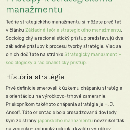
manažmentu
Teórie strategického manažmentu si môžete prečítať
v článku
Základné teórie strategického manažmentu
.
Sociologický a racionalistický prístup predstavujú dva
základné prístupy k procesu tvorby stratégie. Viac sa
o nich dočítate na stránke
Strategický manažment –
sociologický a racionalistický prístup
.
História stratégie
Prvé definície smerovali k úzkemu chápaniu stratégie
s orientáciou na výrobkovo-trhové zameranie.
Priekopníkom takéhoto chápania stratégie je H. J.
Ansoff. Táto orientácie bola presadzovaná dovtedy,
kým zo strany
japonského manažmentu
nevznikol tlak
na vedecko-technický pokrok a kvalitu výrobkov.