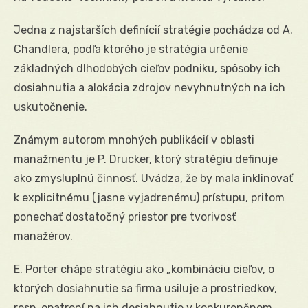
Jedna z najstarších definícií stratégie pochádza od A.
Chandlera, podľa ktorého je stratégia určenie
základných dlhodobých cieľov podniku, spôsoby ich
dosiahnutia a alokácia zdrojov nevyhnutných na ich
uskutočnenie.
Známym autorom mnohých publikácií v oblasti
manažmentu je P. Drucker, ktorý stratégiu definuje
ako zmysluplnú činnosť. Uvádza, že by mala inklinovať
k explicitnému (jasne vyjadrenému) prístupu, pritom
ponechať dostatočný priestor pre tvorivosť
manažérov.
E. Porter chápe stratégiu ako „kombináciu cieľov, o
ktorých dosiahnutie sa firma usiluje a prostriedkov,
resp. opatrení na ich dosiahnutie v konkurenčnom