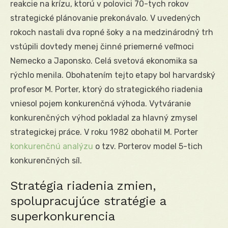
reakcie na krízu, ktorú v polovici 70-tych rokov
strategické plánovanie prekonávalo. V uvedených
rokoch nastali dva ropné šoky a na medzinárodný trh
vstúpili dovtedy menej činné priemerné veľmoci
Nemecko a Japonsko. Celá svetová ekonomika sa
rýchlo menila. Obohatením tejto etapy bol harvardský
profesor M. Porter, ktorý do strategického riadenia
vniesol pojem konkurenčná výhoda. Vytváranie
konkurenčných výhod pokladal za hlavný zmysel
strategickej práce. V roku 1982 obohatil M. Porter
konkurenčnú analýzu
o tzv. Porterov model 5-tich
konkurenčných síl.
Stratégia riadenia zmien,
spolupracujúce stratégie a
superkonkurencia