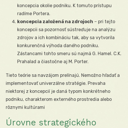
koncepcia okolie podniku. K tomuto prístupu
radíme Portera.
koncepcia založená na zdrojoch
– pri tejto
koncepcii sa pozornosť sústreďuje na analýzu
zdrojov a ich kombináciu tak, aby sa vytvorila
konkurenčná výhoda daného podniku.
Zástancami tohto smeru sú najmä G. Hamel. C.K.
Prahalad a čiastočne aj M. Porter.
Tieto teórie sa navzájom prelínajú. Nemožno hľadať a
implementovať univerzálne stratégie. Prevaha
niektorej z koncepcií je daná typom konkrétneho
podniku, charakterom externého prostredia alebo
rôznymi kultúrami
Úrovne strategického