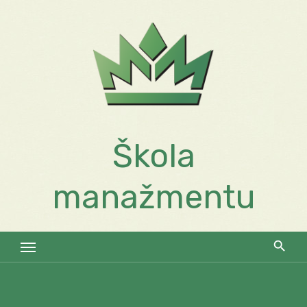
Skip
to
content
Škola
manažmentu