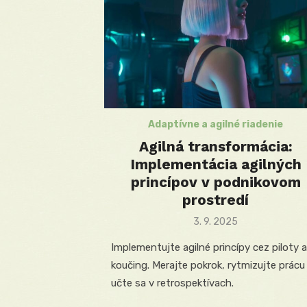
Adaptívne a agilné riadenie
Agilná transformácia:
Implementácia agilných
princípov v podnikovom
prostredí
Posted
3. 9. 2025
on
Implementujte agilné princípy cez piloty a
koučing. Merajte pokrok, rytmizujte prácu
učte sa v retrospektívach.