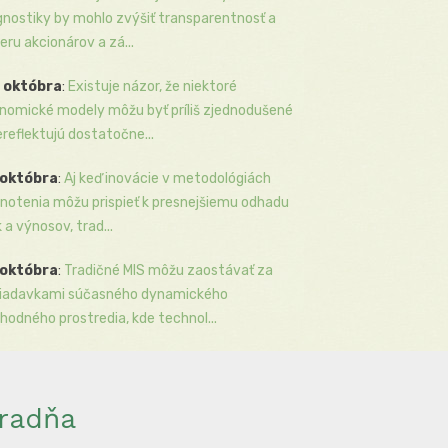
gnostiky by mohlo zvýšiť transparentnosť a
eru akcionárov a zá...
 októbra
:
Existuje názor, že niektoré
nomické modely môžu byť príliš zjednodušené
ereflektujú dostatočne...
 októbra
:
Aj keď inovácie v metodológiách
notenia môžu prispieť k presnejšiemu odhadu
k a výnosov, trad...
 októbra
:
Tradičné MIS môžu zaostávať za
iadavkami súčasného dynamického
hodného prostredia, kde technol...
radňa