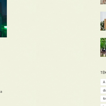
TÉ
A
d
 a
fi