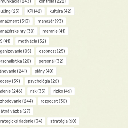
omunikácia
(243)
kontrola
(222)
oučing
(25)
KPI
(42)
kultúra
(42)
anažment
(313)
manažér
(93)
anažérske hry
(38)
meranie
(41)
IS
(41)
motivácia
(32)
rganizovanie
(85)
osobnosť
(25)
rsonalistika
(28)
personál
(32)
lánovanie
(241)
plány
(48)
rocesy
(39)
psychológia
(26)
adenie
(246)
risk
(35)
riziko
(46)
ozhodovanie
(244)
rozpočet
(30)
pätná väzba
(27)
rategické riadenie
(34)
stratégia
(60)