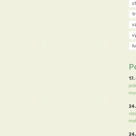
s
t
v
v
ľ
P
17.
jed
mus
24.
vla
moh
24.