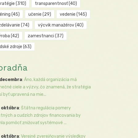
tratégie
(310)
transparentnosť
(40)
réning
(45)
učenie
(29)
vedenie
(145)
zdelávanie
(74)
výcvik manažérov
(40)
ýroba
(42)
zamestnanci
(37)
udské zdroje
(63)
oradňa
 decembra
:
Áno, každá organizácia má
inečné ciele a výzvy, čo znamená, že stratégia
í byť upravená na mie...
 októbra
:
Štátna regulácia pomery
stných a cudzích zdrojov financovania by
la pomôcť znižovať systémové ...
 októbra
:
Verejné zverejňovanie výsledkov