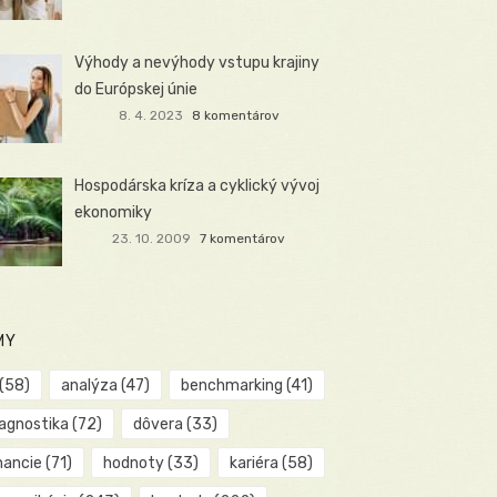
Výhody a nevýhody vstupu krajiny
do Európskej únie
8. 4. 2023
8 komentárov
Hospodárska kríza a cyklický vývoj
ekonomiky
23. 10. 2009
7 komentárov
MY
(58)
analýza
(47)
benchmarking
(41)
iagnostika
(72)
dôvera
(33)
nancie
(71)
hodnoty
(33)
kariéra
(58)