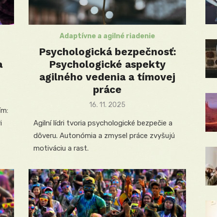
Adaptívne a agilné riadenie
Psychologická bezpečnosť:
a
Psychologické aspekty
agilného vedenia a tímovej
práce
Posted
16. 11. 2025
ím:
on
i
Agilní lídri tvoria psychologické bezpečie a
dôveru. Autonómia a zmysel práce zvyšujú
motiváciu a rast.