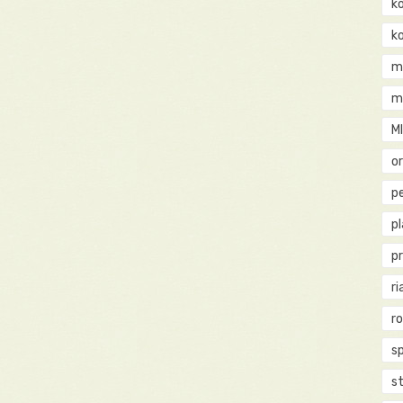
k
k
m
m
M
o
pe
p
p
ri
r
s
st