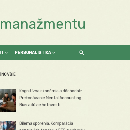
a manažmentu
NT
PERSONALISTIKA
JNOVŠIE
Kognitívna ekonómia a dôchodok:
Prekonávanie Mental Accounting
Bias a ilúzie hotovosti
Dilema sporenia: Komparácia