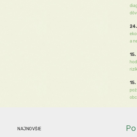
dia
dôv
24.
eko
a n
15.
hod
rizí
15.
pož
obc
Po
NAJNOVŠIE