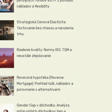
penzijných fondov a ETF z pohľadu
nákladov a flexibility
Strategická Cenová Elasticita:
Testovanie bez chaosu a narušenia
trhu
Riadenie kvality: Normy ISO, TQM a
neustále zlepšovanie
Reverzná hypotéka (Reverse
Mortgage): Prehľad rizík, nákladov a
porovnanie s alternatívami
Gender Gap v dôchodku: Analýza
príčin nižších dôchodkov žien a