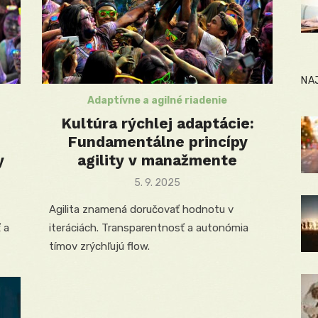
NA
Adaptívne a agilné riadenie
Kultúra rýchlej adaptácie:
Fundamentálne princípy
y
agility v manažmente
Posted
5. 9. 2025
on
Agilita znamená doručovať hodnotu v
 a
iteráciách. Transparentnosť a autonómia
tímov zrýchľujú flow.