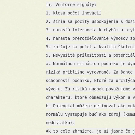
ii. Vnútorné signály:
1. klesá počet inovácií
2. šíria sa pocity uspokojenia s dosi
3. narastá tolerancia k chybám a omyl
4. narastá prerozdeľovanie výnosov zo
5. znižuje sa počet a kvalita školení
5. Nevyužité príležitosti a potenciál
a. Normálnou situáciou podniku je dyn
riziká približne vyrovnané. Za šance 
schopnosti podniku, ktoré za určitých
vývoju. Za riziká naopak považujeme v
charakteru, ktoré obmedzujú výkon a v
b. Potenciál môžeme definovať ako odk
normálu vystupuje buď ako zdroj (kumu
nedostatku).
Ak to cele zhrnieme, je už jasné čo j