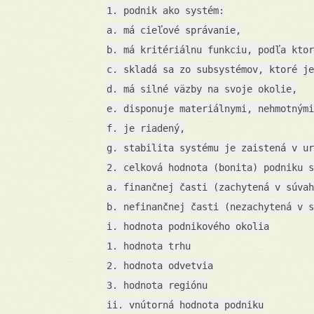
1. podnik ako systém:
a. má cieľové správanie,
b. má kritériálnu funkciu, podľa ktor
c. skladá sa zo subsystémov, ktoré je
d. má silné väzby na svoje okolie,
e. disponuje materiálnymi, nehmotnými
f. je riadený,
g. stabilita systému je zaistená v ur
2. celková hodnota (bonita) podniku s
a. finančnej časti (zachytená v súvah
b. nefinančnej časti (nezachytená v s
i. hodnota podnikového okolia
1. hodnota trhu
2. hodnota odvetvia
3. hodnota regiónu
ii. vnútorná hodnota podniku