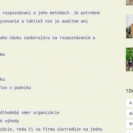
 rozpoznávaní a jeho metódach. Je potrebné
yzovanie a taktiež nie je auditom ani
ako náuku zaoberajúcu sa rozpoznávaním a
mu
ku
lov v podniku
TÉ
A
dlhodobý smer organizácie
d
é výhody
fi
zácie, teda či sa firma sústreďuje na jednu