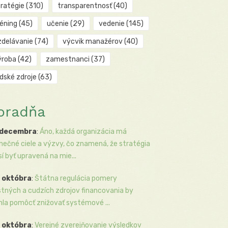
tratégie
(310)
transparentnosť
(40)
réning
(45)
učenie
(29)
vedenie
(145)
zdelávanie
(74)
výcvik manažérov
(40)
ýroba
(42)
zamestnanci
(37)
udské zdroje
(63)
oradňa
 decembra
:
Áno, každá organizácia má
inečné ciele a výzvy, čo znamená, že stratégia
í byť upravená na mie...
 októbra
:
Štátna regulácia pomery
stných a cudzích zdrojov financovania by
la pomôcť znižovať systémové ...
 októbra
:
Verejné zverejňovanie výsledkov