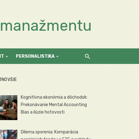
a manažmentu
NT
PERSONALISTIKA
JNOVŠIE
Kognitívna ekonómia a dôchodok:
Prekonávanie Mental Accounting
Bias a ilúzie hotovosti
Dilema sporenia: Komparácia