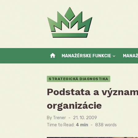
Skip
to
content
home
MANAŽÉRSKE FUNKCIE
MANA
STRATEGICKÁ DIAGNOSTIKA
Podstata a význam
organizácie
By
Trener
Posted
21. 10. 2009
on
Time to Read:
4 min
-
838
words