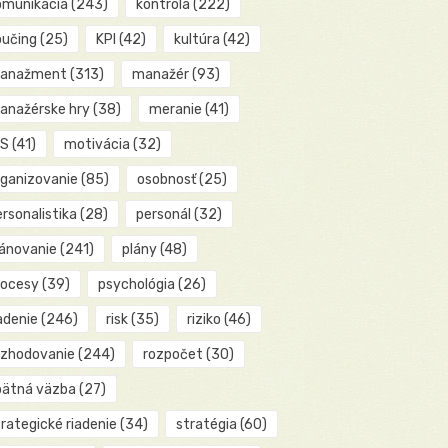
omunikácia
(243)
kontrola
(222)
oučing
(25)
KPI
(42)
kultúra
(42)
anažment
(313)
manažér
(93)
anažérske hry
(38)
meranie
(41)
IS
(41)
motivácia
(32)
rganizovanie
(85)
osobnosť
(25)
rsonalistika
(28)
personál
(32)
lánovanie
(241)
plány
(48)
rocesy
(39)
psychológia
(26)
adenie
(246)
risk
(35)
riziko
(46)
ozhodovanie
(244)
rozpočet
(30)
pätná väzba
(27)
rategické riadenie
(34)
stratégia
(60)