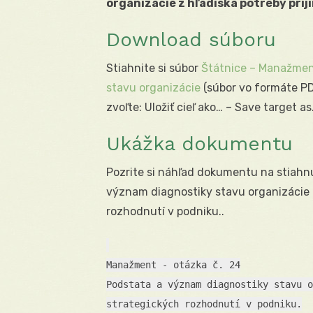
organizácie z hľadiska potreby pri
Download súboru
Stiahnite si súbor
Štátnice – Manažmen
stavu organizácie
(súbor vo formáte PD
zvoľte: Uložiť cieľ ako… – Save target a
Ukážka dokumentu
Pozrite si náhľad dokumentu na stiahn
význam diagnostiky stavu organizácie z
rozhodnutí v podniku..
Manažment - otázka č. 24
Podstata a význam diagnostiky stavu o
strategických rozhodnutí v podniku.