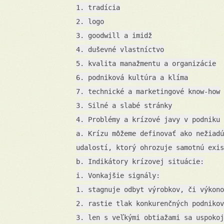
1. tradícia
2. logo
3. goodwill a imidž
4. duševné vlastníctvo
5. kvalita manažmentu a organizácie
6. podniková kultúra a klíma
7. technické a marketingové know-how
3. Silné a slabé stránky
4. Problémy a krízové javy v podniku
a. Krízu môžeme definovať ako nežiadú
udalostí, ktorý ohrozuje samotnú exis
b. Indikátory krízovej situácie:
i. Vonkajšie signály:
1. stagnuje odbyt výrobkov, či výkono
2. rastie tlak konkurenčných podnikov
3. len s veľkými obtiažami sa uspokoj