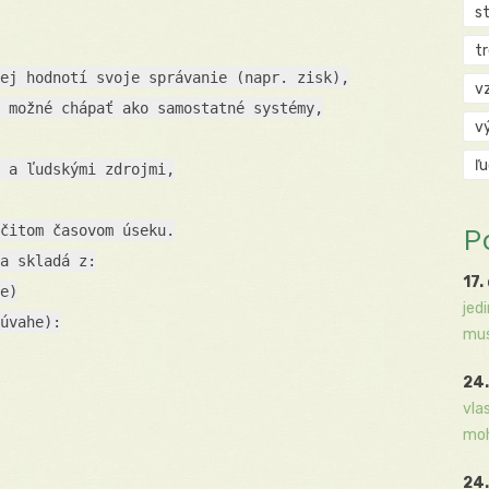
s
t
ej hodnotí svoje správanie (napr. zisk),
v
 možné chápať ako samostatné systémy,
v
ľ
 a ľudskými zdrojmi,
čitom časovom úseku.
P
a skladá z:
17.
e)
jed
úvahe):
mus
24.
vla
moh
24.