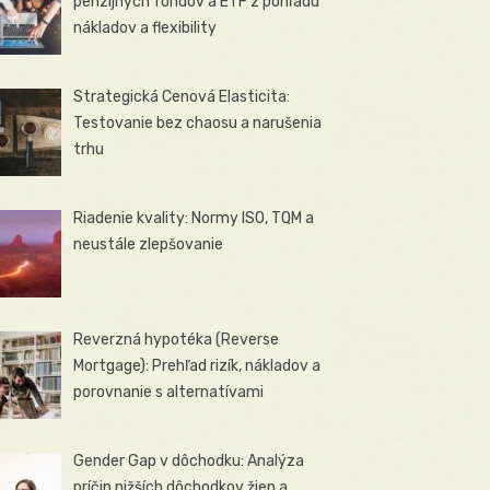
penzijných fondov a ETF z pohľadu
nákladov a flexibility
Strategická Cenová Elasticita:
Testovanie bez chaosu a narušenia
trhu
Riadenie kvality: Normy ISO, TQM a
neustále zlepšovanie
Reverzná hypotéka (Reverse
Mortgage): Prehľad rizík, nákladov a
porovnanie s alternatívami
Gender Gap v dôchodku: Analýza
príčin nižších dôchodkov žien a