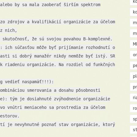
k
alebo by sa mala zaoberať širším spektrom
k
zo zdrojov a kvalifikácií organizácie za účelom
m
z nich,
m
 skutočnosť, že sú svojou povahou B-komplexné.
M
: ich súčasťou môže byť prijímanie rozhodnutí o
o
asti si dobrý manažér nikdy nemôže byť istý. SR
k riadeniu organizácie. Na rozdiel od funkčných
pe
p
g vedieť naspamäť!!!):
p
ombináciou smerovania a dosahu pôsobnosti
ri
e): tým je dosiahnuté zvýhodnenie organizácie
vo vnútri meniaceho sa prostredia za účelom
r
estorov.
s
tí je nevyhnutné poznať stav organizácie, ktorý
st