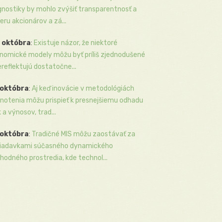
gnostiky by mohlo zvýšiť transparentnosť a
eru akcionárov a zá...
 októbra
:
Existuje názor, že niektoré
nomické modely môžu byť príliš zjednodušené
ereflektujú dostatočne...
 októbra
:
Aj keď inovácie v metodológiách
notenia môžu prispieť k presnejšiemu odhadu
k a výnosov, trad...
 októbra
:
Tradičné MIS môžu zaostávať za
iadavkami súčasného dynamického
hodného prostredia, kde technol...