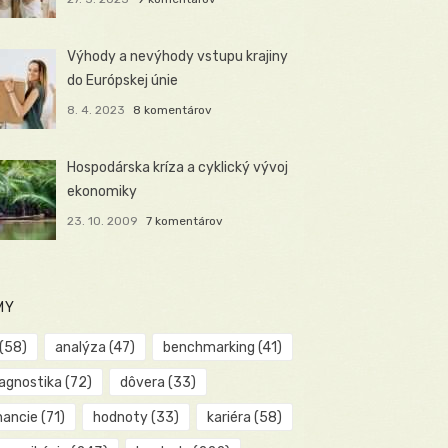
Výhody a nevýhody vstupu krajiny
do Európskej únie
8. 4. 2023
8 komentárov
Hospodárska kríza a cyklický vývoj
ekonomiky
23. 10. 2009
7 komentárov
MY
(58)
analýza
(47)
benchmarking
(41)
iagnostika
(72)
dôvera
(33)
nancie
(71)
hodnoty
(33)
kariéra
(58)