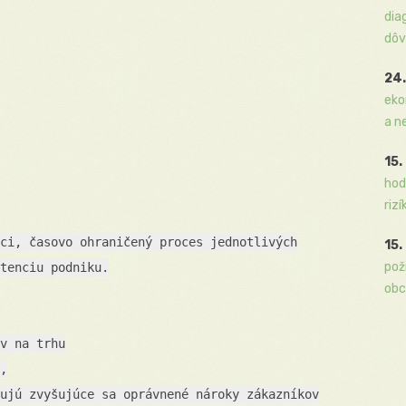
dia
dôv
24.
eko
a n
15.
hod
rizí
ci, časovo ohraničený proces jednotlivých
15.
pož
tenciu podniku.
obc
v na trhu
,
ujú zvyšujúce sa oprávnené nároky zákazníkov