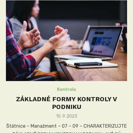
Kontrola
ZÁKLADNÉ FORMY KONTROLY V
PODNIKU
Posted
15. 9. 2023
on
Štátnice – Manažment – 07 – 09 – CHARAKTERIZUJTE