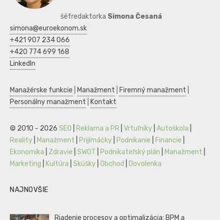
šéfredaktorka
Simona Česaná
simona@euroekonom.sk
+421 907 234 066
+420 774 699 168
LinkedIn
Manažérske funkcie
|
Manažment
|
Firemný manažment
|
Personálny manažment
|
Kontakt
© 2010 - 2026
SEO
|
Reklama a PR
|
Vrtuľníky
|
Autoškola
|
Reality
|
Manažment
|
Prijímáčky
|
Podnikanie
|
Financie
|
Ekonomika
|
Zdravie
|
SWOT
|
Podnikateľský plán
|
Manažment
|
Marketing
|
Kultúra
|
Skúšky
|
Obchod
|
Dovolenka
NAJNOVŠIE
Riadenie procesov a optimalizácia: BPM a