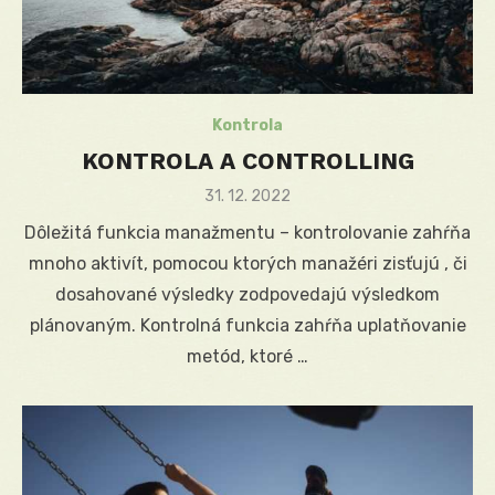
Kontrola
KONTROLA A CONTROLLING
Posted
31. 12. 2022
on
Dôležitá funkcia manažmentu – kontrolovanie zahŕňa
mnoho aktivít, pomocou ktorých manažéri zisťujú , či
dosahované výsledky zodpovedajú výsledkom
plánovaným. Kontrolná funkcia zahŕňa uplatňovanie
metód, ktoré …