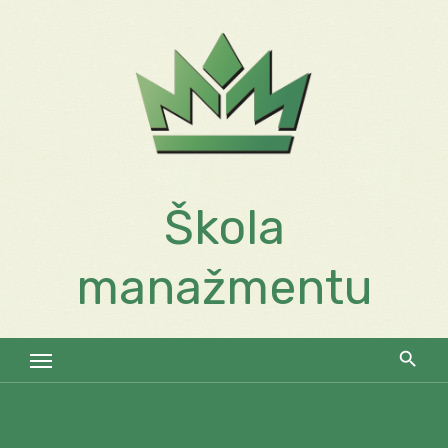
Skip
to
content
Škola
manažmentu