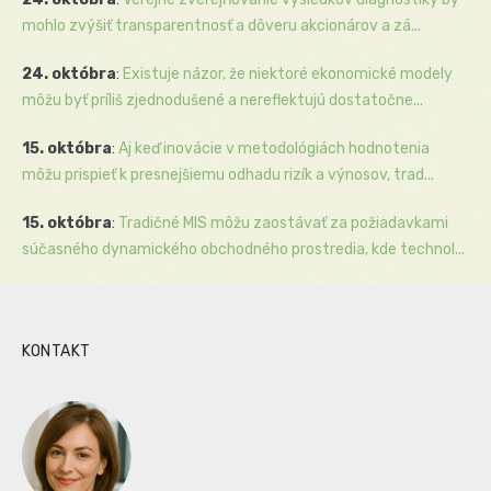
mohlo zvýšiť transparentnosť a dôveru akcionárov a zá...
24. októbra
:
Existuje názor, že niektoré ekonomické modely
môžu byť príliš zjednodušené a nereflektujú dostatočne...
15. októbra
:
Aj keď inovácie v metodológiách hodnotenia
môžu prispieť k presnejšiemu odhadu rizík a výnosov, trad...
15. októbra
:
Tradičné MIS môžu zaostávať za požiadavkami
súčasného dynamického obchodného prostredia, kde technol...
KONTAKT