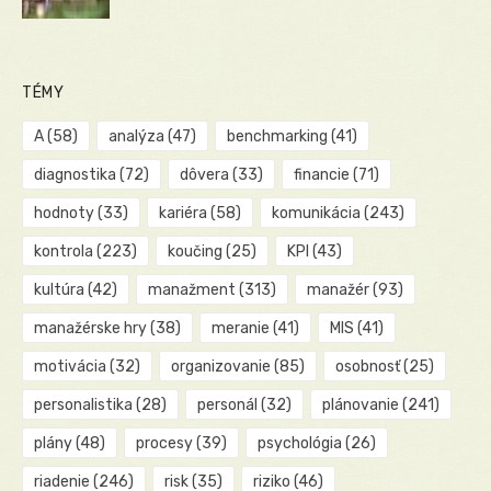
TÉMY
A
(58)
analýza
(47)
benchmarking
(41)
diagnostika
(72)
dôvera
(33)
financie
(71)
hodnoty
(33)
kariéra
(58)
komunikácia
(243)
kontrola
(223)
koučing
(25)
KPI
(43)
kultúra
(42)
manažment
(313)
manažér
(93)
manažérske hry
(38)
meranie
(41)
MIS
(41)
motivácia
(32)
organizovanie
(85)
osobnosť
(25)
personalistika
(28)
personál
(32)
plánovanie
(241)
plány
(48)
procesy
(39)
psychológia
(26)
riadenie
(246)
risk
(35)
riziko
(46)