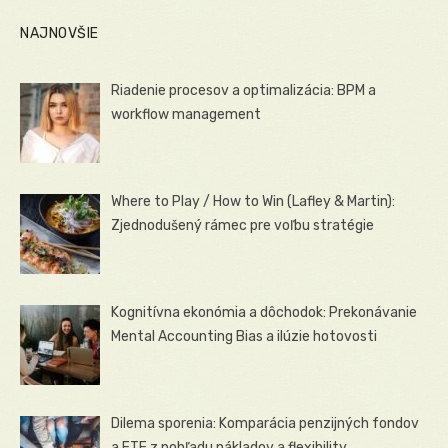
NAJNOVŠIE
Riadenie procesov a optimalizácia: BPM a
workflow management
Where to Play / How to Win (Lafley & Martin):
Zjednodušený rámec pre voľbu stratégie
Kognitívna ekonómia a dôchodok: Prekonávanie
Mental Accounting Bias a ilúzie hotovosti
Dilema sporenia: Komparácia penzijných fondov
a ETF z pohľadu nákladov a flexibility