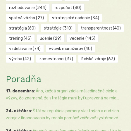
rozhodovanie
(244)
rozpočet
(30)
spätná väzba
(27)
strategické riadenie
(34)
stratégia
(60)
stratégie
(310)
transparentnosť
(40)
tréning
(45)
učenie
(29)
vedenie
(145)
vzdelávanie
(74)
výcvik manažérov
(40)
výroba
(42)
zamestnanci
(37)
ľudské zdroje
(63)
Poradňa
17. decembra
:
Áno, každá organizácia má jedinečné ciele a
výzvy, čo znamená, že stratégia musí byť upravená na mie...
24. októbra
:
Štátna regulácia pomery vlastných a cudzích
zdrojov financovania by mohla pomôcť znižovať systémové ...
24. októbra
:
Verejné zverejňovanie výsledkov diagnostiky by