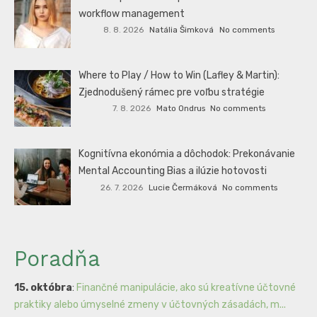
workflow management
8. 8. 2026
Natália Šimková
No comments
Where to Play / How to Win (Lafley & Martin):
Zjednodušený rámec pre voľbu stratégie
7. 8. 2026
Mato Ondrus
No comments
Kognitívna ekonómia a dôchodok: Prekonávanie
Mental Accounting Bias a ilúzie hotovosti
26. 7. 2026
Lucie Čermáková
No comments
Poradňa
15. októbra
:
Finančné manipulácie, ako sú kreatívne účtovné
praktiky alebo úmyselné zmeny v účtovných zásadách, m...