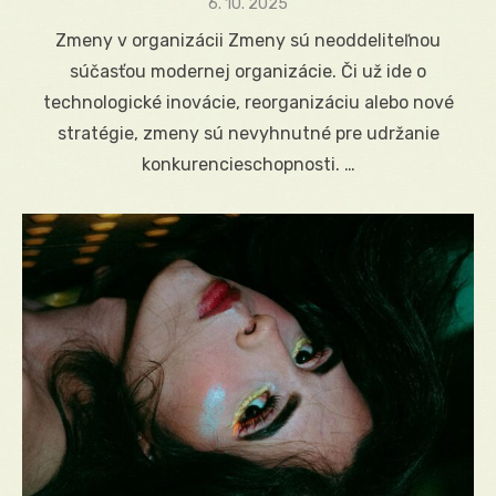
Posted
6. 10. 2025
on
Zmeny v organizácii Zmeny sú neoddeliteľnou
súčasťou modernej organizácie. Či už ide o
technologické inovácie, reorganizáciu alebo nové
stratégie, zmeny sú nevyhnutné pre udržanie
konkurencieschopnosti. …