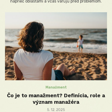
naprieč oblasťami a včas varujú pred problémom.
Manažment
Čo je to manažment? Definícia, role a
význam manažéra
Posted
5. 12. 2025