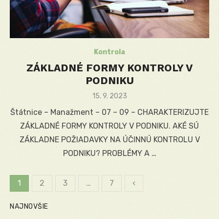
Kontrola
ZÁKLADNÉ FORMY KONTROLY V
PODNIKU
Posted
15. 9. 2023
on
Štátnice – Manažment – 07 – 09 – CHARAKTERIZUJTE
ZÁKLADNÉ FORMY KONTROLY V PODNIKU. AKÉ SÚ
ZÁKLADNE POŽIADAVKY NA ÚČINNÚ KONTROLU V
PODNIKU? PROBLÉMY A …
1
2
3
…
7
‹
Stránkovanie
NAJNOVŠIE
príspevkov