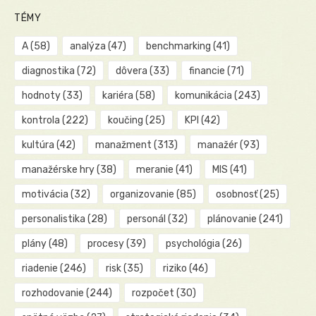
TÉMY
A
(58)
analýza
(47)
benchmarking
(41)
diagnostika
(72)
dôvera
(33)
financie
(71)
hodnoty
(33)
kariéra
(58)
komunikácia
(243)
kontrola
(222)
koučing
(25)
KPI
(42)
kultúra
(42)
manažment
(313)
manažér
(93)
manažérske hry
(38)
meranie
(41)
MIS
(41)
motivácia
(32)
organizovanie
(85)
osobnosť
(25)
personalistika
(28)
personál
(32)
plánovanie
(241)
plány
(48)
procesy
(39)
psychológia
(26)
riadenie
(246)
risk
(35)
riziko
(46)
rozhodovanie
(244)
rozpočet
(30)