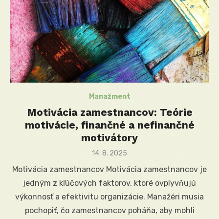
Manažment
Motivácia zamestnancov: Teórie
motivácie, finančné a nefinančné
motivátory
Posted
14. 8. 2025
on
Motivácia zamestnancov Motivácia zamestnancov je
jedným z kľúčových faktorov, ktoré ovplyvňujú
výkonnosť a efektivitu organizácie. Manažéri musia
pochopiť, čo zamestnancov poháňa, aby mohli