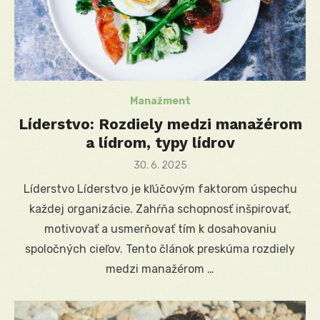
Manažment
Líderstvo: Rozdiely medzi manažérom
a lídrom, typy lídrov
Posted
30. 6. 2025
on
Líderstvo Líderstvo je kľúčovým faktorom úspechu
každej organizácie. Zahŕňa schopnosť inšpirovať,
motivovať a usmerňovať tím k dosahovaniu
spoločných cieľov. Tento článok preskúma rozdiely
medzi manažérom …