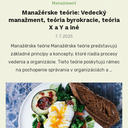
Manažment
Manažérske teórie: Vedecký
manažment, teória byrokracie, teória
X a Y a iné
Posted
7. 7. 2025
on
Manažérske teórie Manažérske teórie predstavujú
základné princípy a koncepty, ktoré riadia procesy
vedenia a organizácie. Tieto teórie poskytujú rámec
na pochopenie správania v organizáciách a …