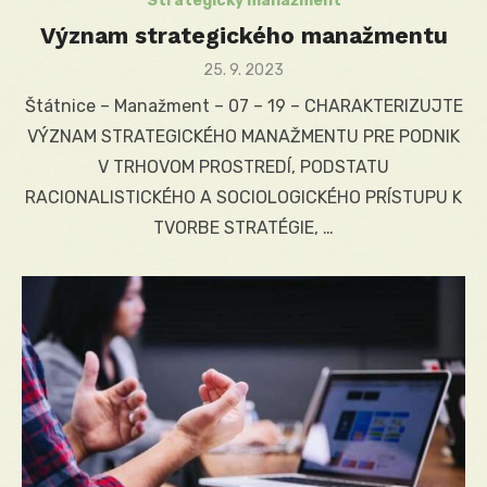
Strategický manažment
Význam strategického manažmentu
Posted
25. 9. 2023
on
Štátnice – Manažment – 07 – 19 – CHARAKTERIZUJTE
VÝZNAM STRATEGICKÉHO MANAŽMENTU PRE PODNIK
V TRHOVOM PROSTREDÍ, PODSTATU
RACIONALISTICKÉHO A SOCIOLOGICKÉHO PRÍSTUPU K
TVORBE STRATÉGIE, …