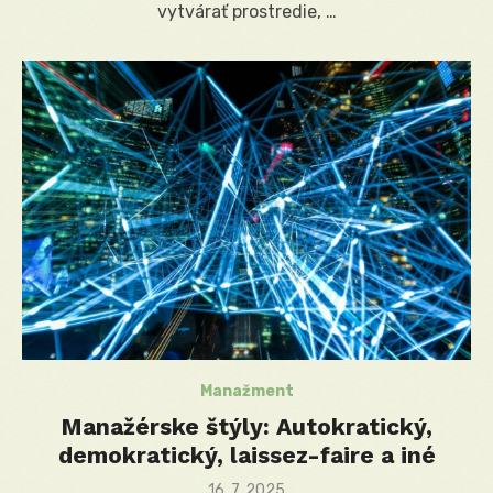
vytvárať prostredie, …
Manažment
Manažérske štýly: Autokratický,
demokratický, laissez-faire a iné
Posted
16. 7. 2025