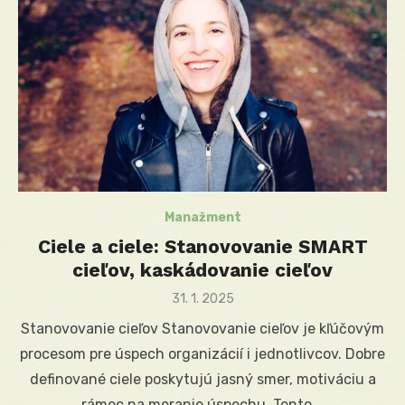
Manažment
Ciele a ciele: Stanovovanie SMART
cieľov, kaskádovanie cieľov
Posted
31. 1. 2025
on
Stanovovanie cieľov Stanovovanie cieľov je kľúčovým
procesom pre úspech organizácií i jednotlivcov. Dobre
definované ciele poskytujú jasný smer, motiváciu a
rámec na meranie úspechu. Tento …