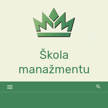
Skip
to
content
Škola
manažmentu