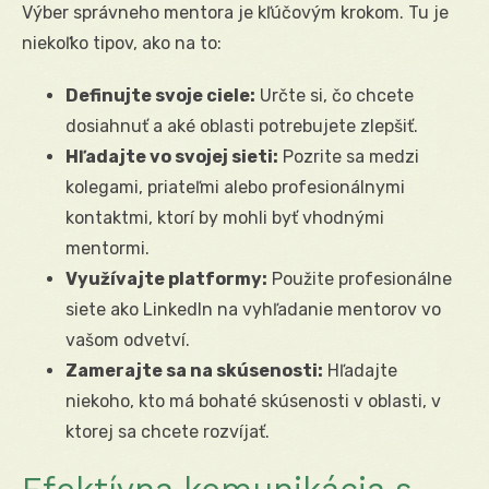
Výber správneho mentora je kľúčovým krokom. Tu je
niekoľko tipov, ako na to:
Definujte svoje ciele:
Určte si, čo chcete
dosiahnuť a aké oblasti potrebujete zlepšiť.
Hľadajte vo svojej sieti:
Pozrite sa medzi
kolegami, priateľmi alebo profesionálnymi
kontaktmi, ktorí by mohli byť vhodnými
mentormi.
Využívajte platformy:
Použite profesionálne
siete ako LinkedIn na vyhľadanie mentorov vo
vašom odvetví.
Zamerajte sa na skúsenosti:
Hľadajte
niekoho, kto má bohaté skúsenosti v oblasti, v
ktorej sa chcete rozvíjať.