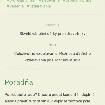
profesijný rast
sieťovanie
úspech v práci
vedenie
vzdelávanie
Previous
Navigácia
Previous
Skvělé vánoční dárky pro zdravotníky
v
post:
Next
článku
Next
Celoživotné vzdelávanie: Možnosti ďalšieho
post:
vzdelávania po ukončení štúdia
Poradňa
Potrebujete radu? Chcete pridať komentár, doplniť
alebo upraviť túto stránku? Vyplňte textové pole