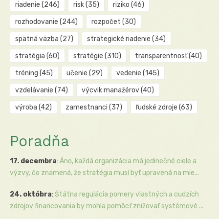
riadenie
(246)
risk
(35)
riziko
(46)
rozhodovanie
(244)
rozpočet
(30)
spätná väzba
(27)
strategické riadenie
(34)
stratégia
(60)
stratégie
(310)
transparentnosť
(40)
tréning
(45)
učenie
(29)
vedenie
(145)
vzdelávanie
(74)
výcvik manažérov
(40)
výroba
(42)
zamestnanci
(37)
ľudské zdroje
(63)
Poradňa
17. decembra
:
Áno, každá organizácia má jedinečné ciele a
výzvy, čo znamená, že stratégia musí byť upravená na mie...
24. októbra
:
Štátna regulácia pomery vlastných a cudzích
zdrojov financovania by mohla pomôcť znižovať systémové ...