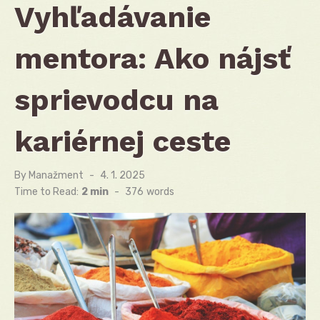
Vyhľadávanie
mentora: Ako nájsť
sprievodcu na
kariérnej ceste
By
Manažment
Posted
4. 1. 2025
on
Time to Read:
2 min
-
376
words