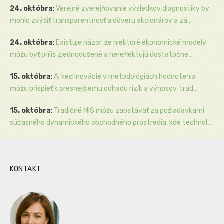
24. októbra
:
Verejné zverejňovanie výsledkov diagnostiky by
mohlo zvýšiť transparentnosť a dôveru akcionárov a zá...
24. októbra
:
Existuje názor, že niektoré ekonomické modely
môžu byť príliš zjednodušené a nereflektujú dostatočne...
15. októbra
:
Aj keď inovácie v metodológiách hodnotenia
môžu prispieť k presnejšiemu odhadu rizík a výnosov, trad...
15. októbra
:
Tradičné MIS môžu zaostávať za požiadavkami
súčasného dynamického obchodného prostredia, kde technol...
KONTAKT