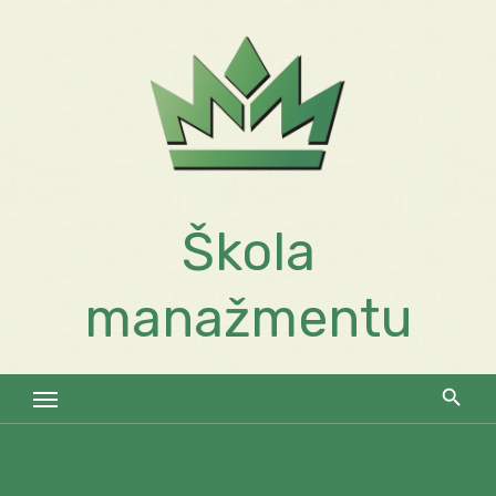
Skip
to
content
Škola
manažmentu