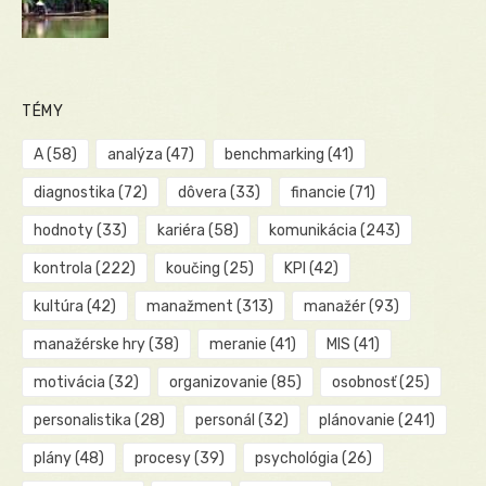
TÉMY
A
(58)
analýza
(47)
benchmarking
(41)
diagnostika
(72)
dôvera
(33)
financie
(71)
hodnoty
(33)
kariéra
(58)
komunikácia
(243)
kontrola
(222)
koučing
(25)
KPI
(42)
kultúra
(42)
manažment
(313)
manažér
(93)
manažérske hry
(38)
meranie
(41)
MIS
(41)
motivácia
(32)
organizovanie
(85)
osobnosť
(25)
personalistika
(28)
personál
(32)
plánovanie
(241)
plány
(48)
procesy
(39)
psychológia
(26)