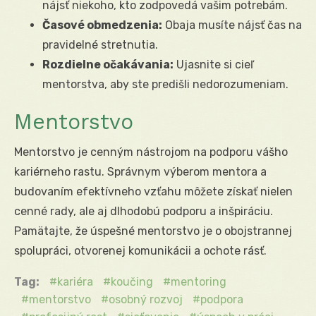
nájsť niekoho, kto zodpovedá vašim potrebám.
Časové obmedzenia:
Obaja musíte nájsť čas na
pravidelné stretnutia.
Rozdielne očakávania:
Ujasnite si cieľ
mentorstva, aby ste predišli nedorozumeniam.
Mentorstvo
Mentorstvo je cenným nástrojom na podporu vášho
kariérneho rastu. Správnym výberom mentora a
budovaním efektívneho vzťahu môžete získať nielen
cenné rady, ale aj dlhodobú podporu a inšpiráciu.
Pamätajte, že úspešné mentorstvo je o obojstrannej
spolupráci, otvorenej komunikácii a ochote rásť.
Tag:
kariéra
koučing
mentoring
mentorstvo
osobný rozvoj
podpora