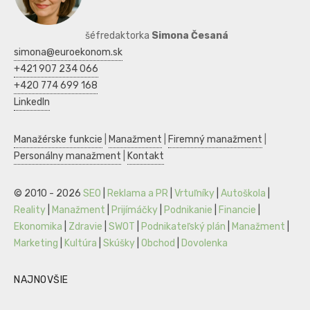
šéfredaktorka
Simona Česaná
simona@euroekonom.sk
+421 907 234 066
+420 774 699 168
LinkedIn
Manažérske funkcie
|
Manažment
|
Firemný manažment
|
Personálny manažment
|
Kontakt
© 2010 - 2026
SEO
|
Reklama a PR
|
Vrtuľníky
|
Autoškola
|
Reality
|
Manažment
|
Prijímáčky
|
Podnikanie
|
Financie
|
Ekonomika
|
Zdravie
|
SWOT
|
Podnikateľský plán
|
Manažment
|
Marketing
|
Kultúra
|
Skúšky
|
Obchod
|
Dovolenka
NAJNOVŠIE