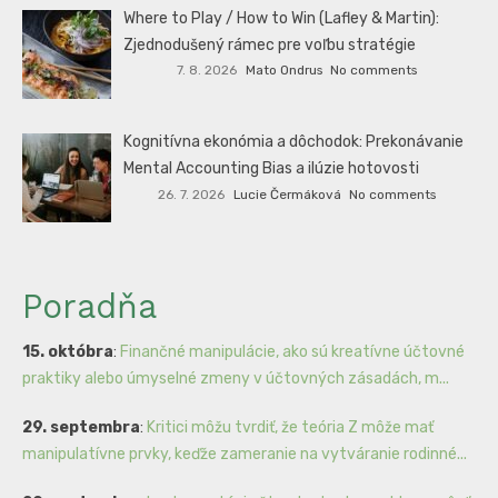
Where to Play / How to Win (Lafley & Martin):
Zjednodušený rámec pre voľbu stratégie
7. 8. 2026
Mato Ondrus
No comments
Kognitívna ekonómia a dôchodok: Prekonávanie
Mental Accounting Bias a ilúzie hotovosti
26. 7. 2026
Lucie Čermáková
No comments
Poradňa
15. októbra
:
Finančné manipulácie, ako sú kreatívne účtovné
praktiky alebo úmyselné zmeny v účtovných zásadách, m...
29. septembra
:
Kritici môžu tvrdiť, že teória Z môže mať
manipulatívne prvky, keďže zameranie na vytváranie rodinné...