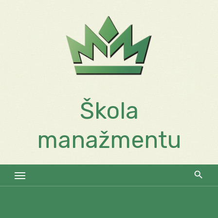
Skip
to
content
Škola
manažmentu