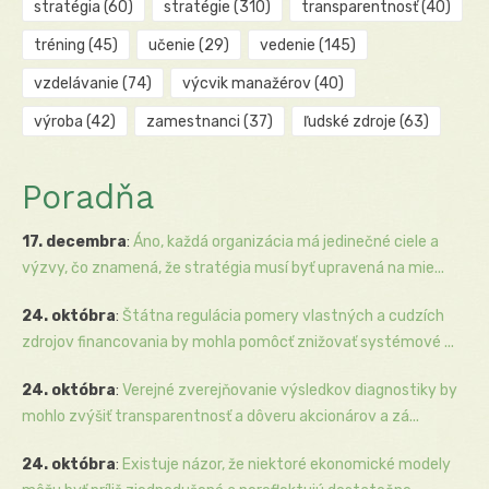
stratégia
(60)
stratégie
(310)
transparentnosť
(40)
tréning
(45)
učenie
(29)
vedenie
(145)
vzdelávanie
(74)
výcvik manažérov
(40)
výroba
(42)
zamestnanci
(37)
ľudské zdroje
(63)
Poradňa
17. decembra
:
Áno, každá organizácia má jedinečné ciele a
výzvy, čo znamená, že stratégia musí byť upravená na mie...
24. októbra
:
Štátna regulácia pomery vlastných a cudzích
zdrojov financovania by mohla pomôcť znižovať systémové ...
24. októbra
:
Verejné zverejňovanie výsledkov diagnostiky by
mohlo zvýšiť transparentnosť a dôveru akcionárov a zá...
24. októbra
:
Existuje názor, že niektoré ekonomické modely