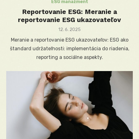
ESG manažment
Reportovanie ESG: Meranie a
reportovanie ESG ukazovateľov
Posted
12. 6. 2025
on
Meranie a reportovanie ESG ukazovateľov: ESG ako
štandard udržateľnosti: implementácia do riadenia,
reporting a sociálne aspekty.