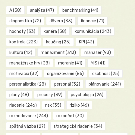
A
(58)
analýza
(47)
benchmarking
(41)
diagnostika
(72)
dôvera
(33)
financie
(71)
hodnoty
(33)
kariéra
(58)
komunikácia
(243)
kontrola
(223)
koučing
(25)
KPI
(43)
kultúra
(42)
manažment
(313)
manažér
(93)
manažérske hry
(38)
meranie
(41)
MIS
(41)
motivácia
(32)
organizovanie
(85)
osobnosť
(25)
personalistika
(28)
personál
(32)
plánovanie
(241)
plány
(48)
procesy
(39)
psychológia
(26)
riadenie
(246)
risk
(35)
riziko
(46)
rozhodovanie
(244)
rozpočet
(30)
spätná väzba
(27)
strategické riadenie
(34)