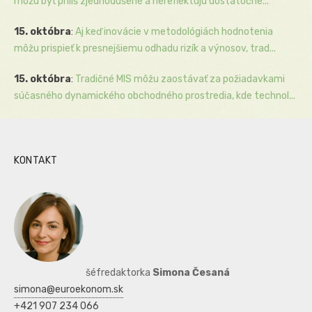
môžu byť príliš zjednodušené a nereflektujú dostatočne...
15. októbra
:
Aj keď inovácie v metodológiách hodnotenia
môžu prispieť k presnejšiemu odhadu rizík a výnosov, trad...
15. októbra
:
Tradičné MIS môžu zaostávať za požiadavkami
súčasného dynamického obchodného prostredia, kde technol...
KONTAKT
šéfredaktorka
Simona Česaná
simona@euroekonom.sk
+421 907 234 066