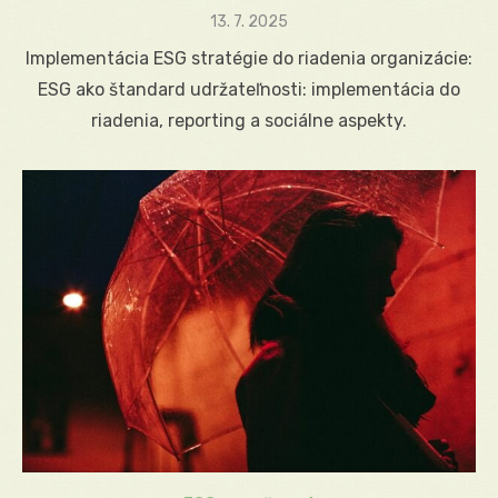
Posted
13. 7. 2025
on
Implementácia ESG stratégie do riadenia organizácie:
ESG ako štandard udržateľnosti: implementácia do
riadenia, reporting a sociálne aspekty.