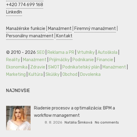
+420 774 699 168
LinkedIn
Manažérske funkcie
|
Manažment
|
Firemný manažment
|
Personálny manažment
|
Kontakt
© 2010 - 2026
SEO
|
Reklama a PR
|
Vrtuľníky
|
Autoškola
|
Reality
|
Manažment
|
Prijímáčky
|
Podnikanie
|
Financie
|
Ekonomika
|
Zdravie
|
SWOT
|
Podnikateľský plán
|
Manažment
|
Marketing
|
Kultúra
|
Skúšky
|
Obchod
|
Dovolenka
NAJNOVŠIE
Riadenie procesov a optimalizácia: BPM a
workflow management
8. 8. 2026
Natália Šimková
No comments