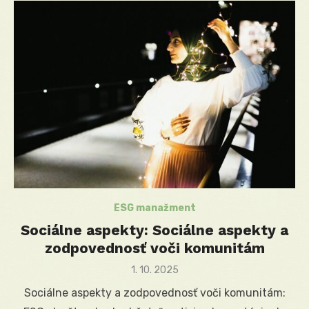
ESG manažment
Sociálne aspekty: Sociálne aspekty a
zodpovednosť voči komunitám
Posted
1. 10. 2025
on
Sociálne aspekty a zodpovednosť voči komunitám: