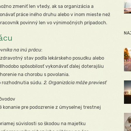
žno zmeniť len vtedy, ak sa organizácia a
onávať práce iného druhu alebo v inom mieste než
 pracovník povinný len vo výnimočných prípadoch.
NA
ácu
ovníka na inú prácu
:
j zdravotný stav podľa lekárskeho posudku alebo
dlhodobo spôsobilosť vykonávať ďalej doterajšiu
horenie na chorobu s povolania.
ho rozhodnutia súdu.
2. Organizácia môže previesť
dôvodov
né konanie pre podozrenie z úmyselnej trestnej
 priamej súvislosti so škodou na majetku