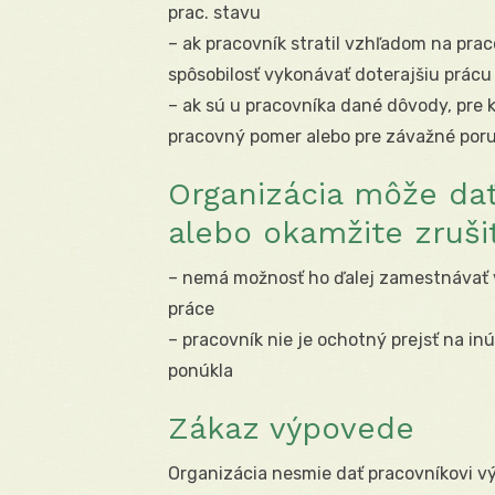
prac. stavu
– ak pracovník stratil vzhľadom na pra
spôsobilosť vykonávať doterajšiu prácu
– ak sú u pracovníka dané dôvody, pre 
pracovný pomer alebo pre závažné poruš
Organizácia môže da
alebo okamžite zruši
– nemá možnosť ho ďalej zamestnávať v
práce
– pracovník nie je ochotný prejsť na in
ponúkla
Zákaz výpovede
Organizácia nesmie dať pracovníkovi v