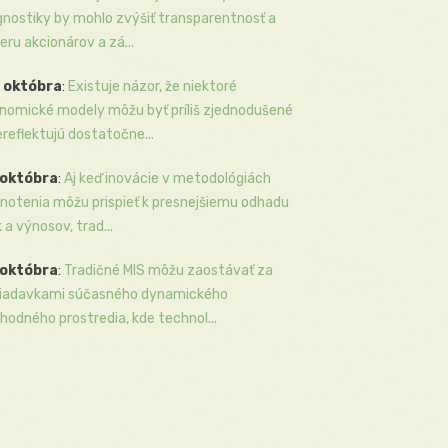
gnostiky by mohlo zvýšiť transparentnosť a
eru akcionárov a zá...
 októbra
:
Existuje názor, že niektoré
nomické modely môžu byť príliš zjednodušené
ereflektujú dostatočne...
 októbra
:
Aj keď inovácie v metodológiách
notenia môžu prispieť k presnejšiemu odhadu
k a výnosov, trad...
 októbra
:
Tradičné MIS môžu zaostávať za
iadavkami súčasného dynamického
hodného prostredia, kde technol...