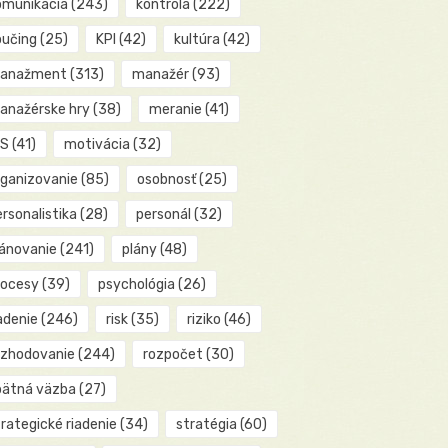
omunikácia
(243)
kontrola
(222)
oučing
(25)
KPI
(42)
kultúra
(42)
anažment
(313)
manažér
(93)
anažérske hry
(38)
meranie
(41)
IS
(41)
motivácia
(32)
rganizovanie
(85)
osobnosť
(25)
rsonalistika
(28)
personál
(32)
lánovanie
(241)
plány
(48)
rocesy
(39)
psychológia
(26)
adenie
(246)
risk
(35)
riziko
(46)
ozhodovanie
(244)
rozpočet
(30)
pätná väzba
(27)
rategické riadenie
(34)
stratégia
(60)