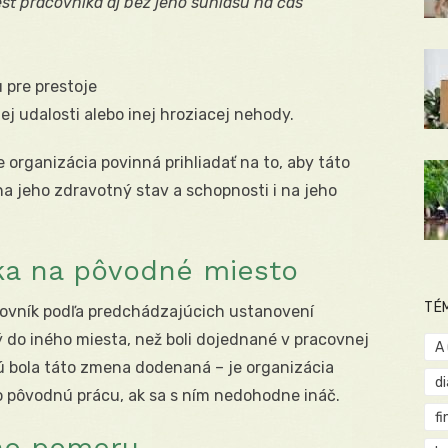
sť pracovníka aj bez jeho súhlasu na čas
 pre prestoje
ej udalosti alebo inej hroziacej nehody.
e organizácia povinná prihliadať na to, aby táto
a jeho zdravotný stav a schopnosti i na jeho
ka na pôvodné miesto
TÉ
covník podľa predchádzajúcich ustanovení
 do iného miesta, než boli dojednané v pracovnej
A
ú bola táto zmena dodenaná – je organizácia
d
o pôvodnú prácu, ak sa s ním nedohodne ináč.
fi
ho pomeru