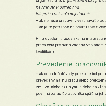
organizácie.
3. Organizácia môže previe
nevyhnutnej potreby na
inú prácu než bola dojednaná:
– ak nemôže pracovník vykonávať prácu
– ak je to potrebné na odvrátenie živeln
Pri prevedení pracovníka na inú prácu j
práca bola pre neho vhodná vzhľadom n
kvalifikáciu.
Prevedenie pracovní
– ak odpadnú dôvody pre ktoré bol pra
prevedený na inú prácu alebo preložený
zmluve, alebo ak uplynula doba na ktor
povinná zaradiť pracovníka späť na jeh
Skončenie pracovné