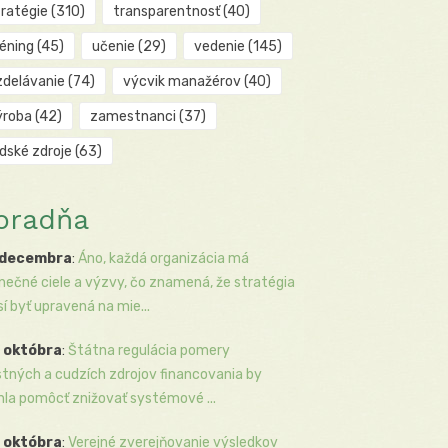
tratégie
(310)
transparentnosť
(40)
réning
(45)
učenie
(29)
vedenie
(145)
zdelávanie
(74)
výcvik manažérov
(40)
ýroba
(42)
zamestnanci
(37)
udské zdroje
(63)
oradňa
 decembra
:
Áno, každá organizácia má
inečné ciele a výzvy, čo znamená, že stratégia
í byť upravená na mie...
 októbra
:
Štátna regulácia pomery
stných a cudzích zdrojov financovania by
la pomôcť znižovať systémové ...
 októbra
:
Verejné zverejňovanie výsledkov