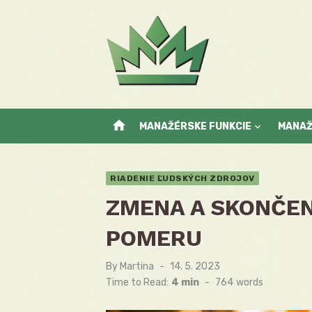
Skip
to
content
home
MANAŽÉRSKE FUNKCIE
MANA
RIADENIE ĽUDSKÝCH ZDROJOV
ZMENA A SKONČE
POMERU
By
Martina
Posted
14. 5. 2023
on
Time to Read:
4 min
-
764
words