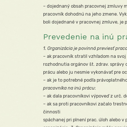
– dojednaný obsah pracovnej zmluvy mo
pracovník dohodnú na jeho zmene. Vyk
boli dojednané v pracovnej zmluve, je
Prevedenie na inú pr
1. Organizácia je povinná previesť prac
– ak pracovník stratil vzhľadom na svo
rozhodnutia orgánov št. zdrav. správy 
prácu alebo ju nesmie vykonávať pre oc
– ak je to potrebné podľa právoplatné
pracovníka na inú prácu
:
– ak dala pracovníkovi výpoveď z urč. 
– ak sa proti pracovníkovi začalo trest
činnosti
spáchanej pri plnení prac. úloh alebo v