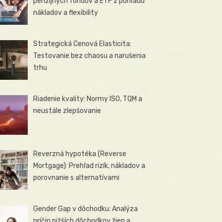
penzijných fondov a ETF z pohľadu
nákladov a flexibility
Strategická Cenová Elasticita:
Testovanie bez chaosu a narušenia
trhu
Riadenie kvality: Normy ISO, TQM a
neustále zlepšovanie
Reverzná hypotéka (Reverse
Mortgage): Prehľad rizík, nákladov a
porovnanie s alternatívami
Gender Gap v dôchodku: Analýza
príčin nižších dôchodkov žien a