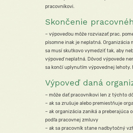
pracovníkovi.
Skončenie pracovné
– výpoveďou môže rozviazať prac. pome
písomne inak je neplatná. Organizácia
sa musí skutkovo vymedziť tak, aby ne
výpoveď neplatná. Dôvod výpovede nem
sa končí uplynutím výpovednej lehoty. 
Výpoveď daná organi
– môže dať pracovníkovi len z týchto d
– ak sa zrušuje alebo premiestňuje orga
– ak organizácia zaniká a preberajúca
podľa pracovnej zmluvy
– ak sa pracovník stane nadbytočný vz