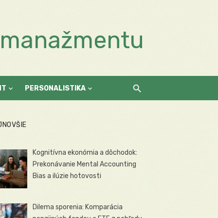
a manažmentu
NT
PERSONALISTIKA
JNOVŠIE
Kognitívna ekonómia a dôchodok:
Prekonávanie Mental Accounting
Bias a ilúzie hotovosti
Dilema sporenia: Komparácia