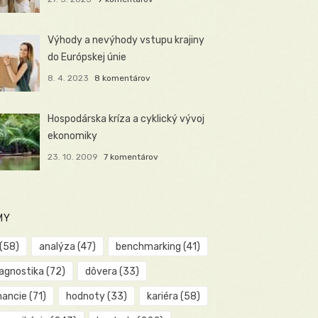
Výhody a nevýhody vstupu krajiny
do Európskej únie
8. 4. 2023
8 komentárov
Hospodárska kríza a cyklický vývoj
ekonomiky
23. 10. 2009
7 komentárov
MY
(58)
analýza
(47)
benchmarking
(41)
iagnostika
(72)
dôvera
(33)
nancie
(71)
hodnoty
(33)
kariéra
(58)