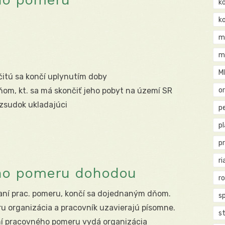
k
k
m
m
M
itú sa končí uplynutím doby
ňom, kt. sa má skončiť jeho pobyt na území SR
o
ozsudok ukladajúci
pe
p
p
ri
ho pomeru dohodou
r
zaní prac. pomeru, končí sa dojednaným dňom.
s
 organizácia a pracovník uzavierajú písomne.
st
í pracovného pomeru vydá organizácia