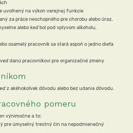
lách
ne uvoľnený na výkon verejnej funkcie
naný za práce neschopného pre chorobu alebo úraz,
myselne alebo keď bol pod vplyvom alkoholu,
lebo osamelý pracovník sa stará aspoň o jedno dieťa
veď danú pracovníkovi pre organizačné zmeny
vníkom
veď z akéhokoľvek dôvodu alebo bez udania dôvodu.
pracovného pomeru
len výnimočne a to:
ný pre úmyselný trestný čin na nepodmienečný