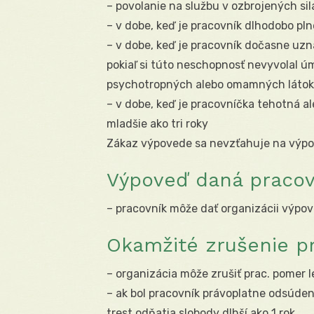
– povolanie na službu v ozbrojených si
– v dobe, keď je pracovník dlhodobo pl
– v dobe, keď je pracovník dočasne uz
pokiaľ si túto neschopnosť nevyvolal ú
psychotropných alebo omamných látok
– v dobe, keď je pracovníčka tehotná a
mladšie ako tri roky
Zákaz výpovede sa nevzťahuje na výpo
Výpoveď daná praco
– pracovník môže dať organizácii výpo
Okamžité zrušenie 
– organizácia môže zrušiť prac. pomer 
– ak bol pracovník právoplatne odsúde
trest odňatia slobody dlhší ako 1 rok