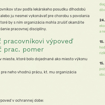
dia
covníkov stav podľa lekárskeho posudku dlhodobú
dôv
 alebo ju nesmei vykonávať pre chorobu s povolania
24.
ktoré by s ním organizácia mohla zrušiť okamžite
eko
enie pracovnej disciplíny.
a n
ť pracovníkovi výpoveď
15.
ť prac. pomer
hod
rizí
 mieste, ktoré bolo dojednané ako miesto výkonu
15.
pož
ú pre neho vhodnú prácu, kt. mu organizácia
obc
ýpoveď v ochrannej dobe: