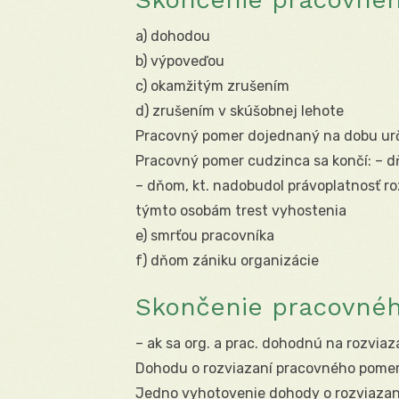
a) dohodou
b) výpoveďou
c) okamžitým zrušením
d) zrušením v skúšobnej lehote
Pracovný pomer dojednaný na dobu urč
Pracovný pomer cudzinca sa končí: – d
– dňom, kt. nadobudol právoplatnosť r
týmto osobám trest vyhostenia
e) smrťou pracovníka
f) dňom zániku organizácie
Skončenie pracovné
– ak sa org. a prac. dohodnú na rozvia
Dohodu o rozviazaní pracovného pomeru
Jedno vyhotovenie dohody o rozviazan