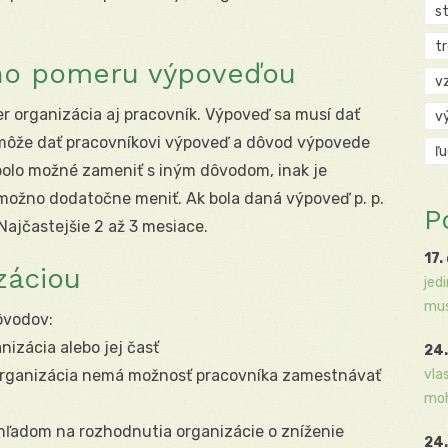
s
t
ho pomeru výpoveďou
v
r organizácia aj pracovník. Výpoveď sa musí dať
v
 môže dať pracovníkovi výpoveď a dôvod výpovede
ľ
bolo možné zameniť s iným dôvodom, inak je
ožno dodatočne meniť. Ak bola daná výpoveď p. p.
P
Najčastejšie 2 až 3 mesiace.
17.
záciou
jed
mus
ôvodov:
nizácia alebo jej časť
24.
 organizácia nemá možnosť pracovníka zamestnávať
vla
moh
hľadom na rozhodnutia organizácie o zníženie
24.