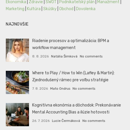
Ekonomika
|
Zdravie
|
SWOT
|
Podnikateľský plán
|
Manažment
|
Marketing
|
Kultúra
|
Skúšky
|
Obchod
|
Dovolenka
NAJNOVŠIE
Riadenie procesov a optimalizácia: BPM a
workflow management
8. 8. 2026
Natália Šimková
No comments
Where to Play / How to Win (Lafley & Martin):
Zjednodušený rámec pre voľbu stratégie
7. 8. 2026
Mato Ondrus
No comments
Kognitívna ekonómia a dôchodok: Prekonávanie
Mental Accounting Bias a ilúzie hotovosti
26. 7. 2026
Lucie Čermáková
No comments