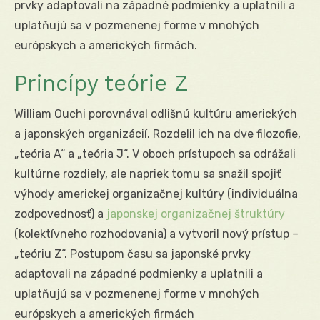
prvky adaptovali na západné podmienky a uplatnili a
uplatňujú sa v pozmenenej forme v mnohých
európskych a amerických firmách.
Princípy teórie Z
William Ouchi porovnával odlišnú kultúru amerických
a japonských organizácií. Rozdelil ich na dve filozofie,
„teória A“ a „teória J“. V oboch prístupoch sa odrážali
kultúrne rozdiely, ale napriek tomu sa snažil spojiť
výhody americkej organizačnej kultúry (individuálna
zodpovednosť) a
japonskej organizačnej štruktúry
(kolektívneho rozhodovania) a vytvoril nový prístup –
„teóriu Z“. Postupom času sa japonské prvky
adaptovali na západné podmienky a uplatnili a
uplatňujú sa v pozmenenej forme v mnohých
európskych a amerických firmách