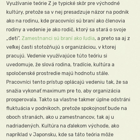
Využívanie teórie Z je typické skôr pre východné
kultúry, pretože sa v nej presadzuje názor na podnik
ako na rodinu, kde pracovníci sú braní ako členovia
rodiny a vedenie je ako rodič, ktorý sa stará o svoje
„deti“.
Zamestnanci sú braní ako ľudia
, a preto sa aj z
veľkej časti stotožňujú s organizáciou, v ktorej
pracujú. Vedenie využívajúce túto teóriu si
uvedomuje, že slová rodina, tradície, kultúra a
spoločenské prostredie majú hodnotu stále.
Pracovníci tento prístup oplácajú vedeniu tak, že sa
snažia vykonať maximum pre to, aby organizácia
prosperovala. Takto sa vlastne takmer úplne odstráni
fluktuácia v podnikoch, pretože spokojnosť bude na
oboch stranách, ako u zamestnancov, tak aj u
nadriadených. Kultúra na ďalekom východe, ako
napríklad v Japonsku, kde sa táto teória môže