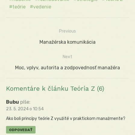
teórie
vedenie
Previous
Navigácia
Previous
Manažérska komunikácia
v
post:
Next
článku
Next
Moc, vplyv, autorita a zodpovednosť manažéra
post:
Komentáre k článku Teória Z (6)
Bubu
píše:
23. 5. 2024 o 10:54
Ako boli princípy teórie Z využité v praktickom manažmente?
ODPOVEDAŤ