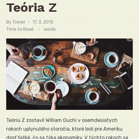
Teória Z
By
Trener
Posted
17. 3. 2015
on
Time to Read:
-
words
Teóriu Z zostavil William Ouchi v osemdesiatych
rokoch uplynulého storočia, ktoré boli pre Ameriku
dosť ťažké, čo sa týka ekonomiky. V týchto rokoch sa