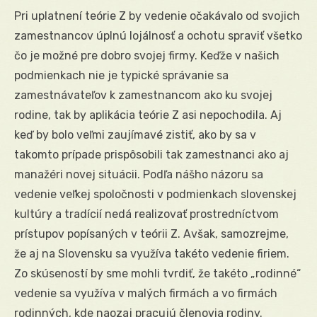
Pri uplatnení teórie Z by vedenie očakávalo od svojich
zamestnancov úplnú lojálnosť a ochotu spraviť všetko
čo je možné pre dobro svojej firmy. Keďže v našich
podmienkach nie je typické správanie sa
zamestnávateľov k zamestnancom ako ku svojej
rodine, tak by aplikácia teórie Z asi nepochodila. Aj
keď by bolo veľmi zaujímavé zistiť, ako by sa v
takomto prípade prispôsobili tak zamestnanci ako aj
manažéri novej situácii. Podľa nášho názoru sa
vedenie veľkej spoločnosti v podmienkach slovenskej
kultúry a tradícií nedá realizovať prostredníctvom
prístupov popísaných v teórii Z. Avšak, samozrejme,
že aj na Slovensku sa využíva takéto vedenie firiem.
Zo skúseností by sme mohli tvrdiť, že takéto „rodinné“
vedenie sa využíva v malých firmách a vo firmách
rodinných, kde naozaj pracujú členovia rodiny.