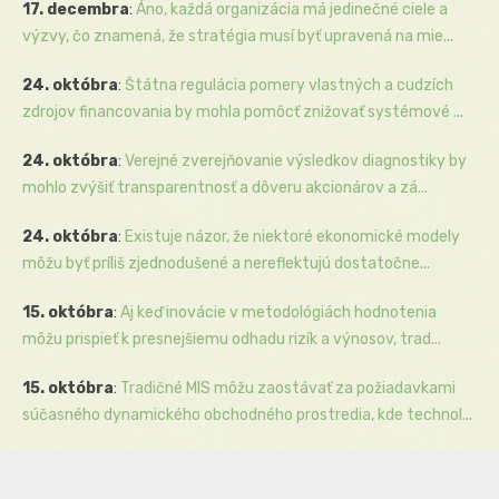
17. decembra
:
Áno, každá organizácia má jedinečné ciele a
výzvy, čo znamená, že stratégia musí byť upravená na mie...
24. októbra
:
Štátna regulácia pomery vlastných a cudzích
zdrojov financovania by mohla pomôcť znižovať systémové ...
24. októbra
:
Verejné zverejňovanie výsledkov diagnostiky by
mohlo zvýšiť transparentnosť a dôveru akcionárov a zá...
24. októbra
:
Existuje názor, že niektoré ekonomické modely
môžu byť príliš zjednodušené a nereflektujú dostatočne...
15. októbra
:
Aj keď inovácie v metodológiách hodnotenia
môžu prispieť k presnejšiemu odhadu rizík a výnosov, trad...
15. októbra
:
Tradičné MIS môžu zaostávať za požiadavkami
súčasného dynamického obchodného prostredia, kde technol...