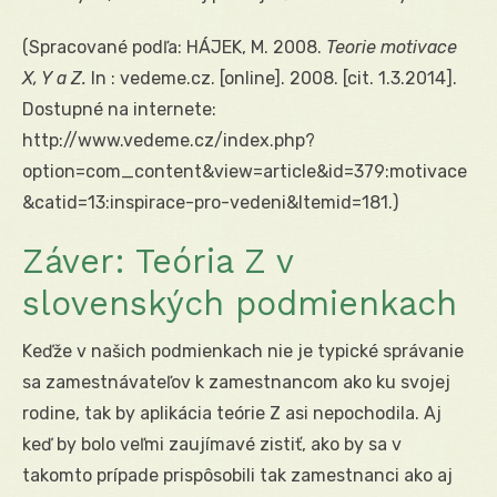
(Spracované podľa: HÁJEK, M. 2008.
Teorie motivace
X, Y a Z.
In : vedeme.cz. [online]. 2008. [cit. 1.3.2014].
Dostupné na internete:
http://www.vedeme.cz/index.php?
option=com_content&view=article&id=379:motivace
&catid=13:inspirace-pro-vedeni&Itemid=181.)
Záver: Teória Z v
slovenských podmienkach
Keďže v našich podmienkach nie je typické správanie
sa zamestnávateľov k zamestnancom ako ku svojej
rodine, tak by aplikácia teórie Z asi nepochodila. Aj
keď by bolo veľmi zaujímavé zistiť, ako by sa v
takomto prípade prispôsobili tak zamestnanci ako aj