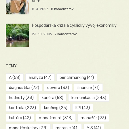
únie
8. 4. 2023
8 komentárov
Hospodárska kríza a cyklický vývoj ekonomiky
23. 10. 2009
7 komentárov
TÉMY
A
(58)
analýza
(47)
benchmarking
(41)
diagnostika
(72)
dôvera
(33)
financie
(71)
hodnoty
(33)
kariéra
(58)
komunikácia
(243)
kontrola
(223)
koučing
(25)
KPI
(43)
kultúra
(42)
manažment
(313)
manažér
(93)
manažérske hry
(38)
meranie
(41)
MIS
(41)