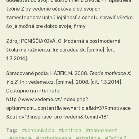
oddeľovať od svojho súkromného života. Pri uplatnení
teórie Z by vedenie očakávalo od svojich
zamestnancov úplnú lojálnosť a ochotu spraviť všetko
čo je možné pre dobro svojej firmy.
Zdroj: PONIŠČIAKOVÁ, O. Moderná a postmoderná
škola manažmentu. In: poradca.sk. [online]. [cit.
1.3.2014].
Spracované podľa: HÁJEK, M. 2008.
Teorie motivace X,
Y a Z.
In : vedeme.cz. [online]. 2008. [cit. 1.3.2014].
Dostupné na internete:
http://www.vedeme.cz/index.php?
option=com_content&view=article&id=379:motivace
&catid=13:inspirace-pro-vedeni&Itemid=181.
Tag:
komunikácia
kontrola
manažment
riadenie
rozhodovanie
stratégie
Teória Z