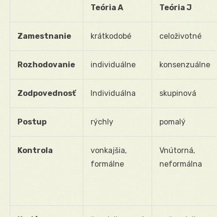
Teória A
Teória J
Zamestnanie
krátkodobé
celoživotné
Rozhodovanie
individuálne
konsenzuálne
Zodpovednosť
Individuálna
skupinová
Postup
rýchly
pomalý
Kontrola
vonkajšia,
Vnútorná,
formálne
neformálna