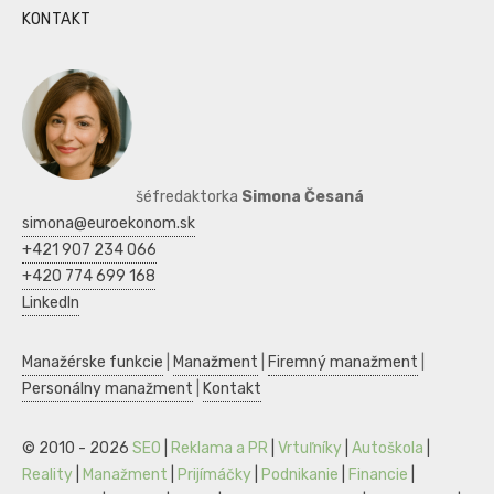
KONTAKT
šéfredaktorka
Simona Česaná
simona@euroekonom.sk
+421 907 234 066
+420 774 699 168
LinkedIn
Manažérske funkcie
|
Manažment
|
Firemný manažment
|
Personálny manažment
|
Kontakt
© 2010 - 2026
SEO
|
Reklama a PR
|
Vrtuľníky
|
Autoškola
|
Reality
|
Manažment
|
Prijímáčky
|
Podnikanie
|
Financie
|