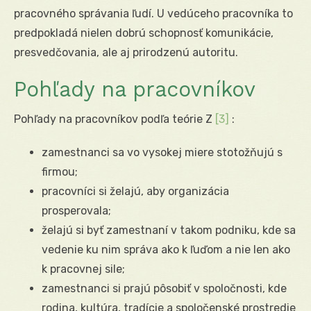
pracovného správania ľudí. U vedúceho pracovníka to
predpokladá nielen dobrú schopnosť komunikácie,
presvedčovania, ale aj prirodzenú autoritu.
Pohľady na pracovníkov
Pohľady na pracovníkov podľa teórie Z
[3]
:
zamestnanci sa vo vysokej miere stotožňujú s
firmou;
pracovníci si želajú, aby organizácia
prosperovala;
želajú si byť zamestnaní v takom podniku, kde sa
vedenie ku nim správa ako k ľuďom a nie len ako
k pracovnej sile;
zamestnanci si prajú pôsobiť v spoločnosti, kde
rodina, kultúra, tradície a spoločenské prostredie