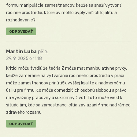
formu manipulácie zamestnancov, keďže sa snaží vytvoriť
rodinné prostredie, ktoré by mohlo ovplyvniť ich lojalitu a
rozhodovanie?
ODPOVEDAŤ
Martin Luba
píše:
29. 9. 2025 o 11:18
Kritici môžu tvrdiť, že teória Z môže mať manipulatívne prvky,
keďže zameranie na vytváranie rodinného prostredia v práci
môže zamestnancov prinútiť k vyššej lojalite a nadmernému
úsiliu pre firmu, čo môže obmedziť ich osobnú slobodu a právo
na vyvážený pracovný a súkromný život. Toto môže viesť k
situáciám, kde sa zamestnanci cítia zaviazaní firme nad rámec
zdravého rozsahu.
ODPOVEDAŤ