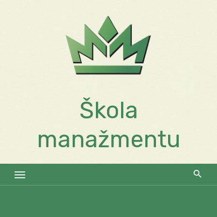
Skip
to
content
Škola
manažmentu