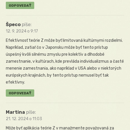
ODPOVEDAŤ
Špeco
píše:
12. 9. 2024 o 9:17
Efektívnosť teórie Z môže byť limitovaná kultúrnymi rozdielmi.
Napríklad, zatiaľ čo v Japonsku môže byť tento prístup
úspešný kvôli silnému zmyslu pre kolektív a dlhodobé
zamestnanie, v kultúrach, kde prevláda individualizmus a časté
menenie zamestnania, ako napríklad v USA alebo v niektorých
európskych krajinách, by tento prístup nemusel byť tak
efektívny.
ODPOVEDAŤ
Martina
píše:
21. 12. 2024 o 11:03
Môže byť aplikácia teórie Z v manažmente považovaná za