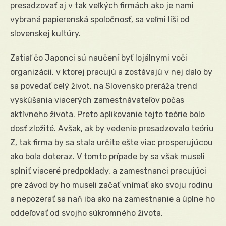
presadzovať aj v tak veľkých firmách ako je nami
vybraná papierenská spoločnosť, sa veľmi líši od
slovenskej kultúry.
Zatiaľ čo Japonci sú naučení byť lojálnymi voči
organizácii, v ktorej pracujú a zostávajú v nej dalo by
sa povedať celý život, na Slovensko preráža trend
vyskúšania viacerých zamestnávateľov počas
aktívneho života. Preto aplikovanie tejto teórie bolo
dosť zložité. Avšak, ak by vedenie presadzovalo teóriu
Z, tak firma by sa stala určite ešte viac prosperujúcou
ako bola doteraz. V tomto prípade by sa však museli
splniť viaceré predpoklady, a zamestnanci pracujúci
pre závod by ho museli začať vnímať ako svoju rodinu
a nepozerať sa naň iba ako na zamestnanie a úplne ho
oddeľovať od svojho súkromného života.