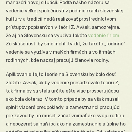
manažéri novej situácii. Podľa nášho názoru sa
vedenie veľkej spoločnosti v podmienkach slovenskej
kultúry a tradícií nedá realizovať prostredníctvom
prístupov popísaných v teórii Z. Avšak, samozrejme,
že aj na Slovensku sa využíva takéto
vedenie firiem
.
Zo skúseností by sme mohli tvrdiť, že takéto „rodinné“
vedenie sa využíva v malých firmách a vo firmách
rodinných, kde naozaj pracujú členovia rodiny.
Aplikovanie tejto teórie na Slovensku by bolo dosť
zložité. Avšak, ak by vedenie presadzovalo teóriu Z,
tak firma by sa stala určite ešte viac prosperujúcou
ako bola doteraz. V tomto prípade by sa však museli
splniť viaceré predpoklady, a zamestnanci pracujúci
pre závod by ho museli začať vnímať ako svoju rodinu
a nepozerať sa naň iba ako na zamestnanie a úplne ho