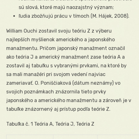
sú slová, ktoré majú naozajstný význam;
ľudia zbožňujú prácu v tímoch (M. Hájek, 2008).
William Ouchi zostavil svoju teóriu Z z výberu
najlepších myšlienok amerického a japonského
manažmentu. Pričom japonský manažment označil
ako teória J a americký manažment zase teória A a
zostavil aj tabuľku s vybranými prvkami, na ktoré by
sa mali manažéri pri svojom vedení najviac
zameriavať. O. Poniščiaková (dátum neznámy) vo
svojich poznámkach znázornila tieto prvky
japonského a amerického manažmentu a zároveň je v
tabuľke znázornený aj prístup podľa teórie Z.
Tabuľka č. 1 Teória A, Teória J, Teória Z