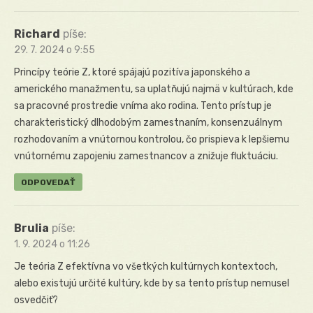
Richard
píše:
29. 7. 2024 o 9:55
Princípy teórie Z, ktoré spájajú pozitíva japonského a
amerického manažmentu, sa uplatňujú najmä v kultúrach, kde
sa pracovné prostredie vníma ako rodina. Tento prístup je
charakteristický dlhodobým zamestnaním, konsenzuálnym
rozhodovaním a vnútornou kontrolou, čo prispieva k lepšiemu
vnútornému zapojeniu zamestnancov a znižuje fluktuáciu.
ODPOVEDAŤ
Brulia
píše:
1. 9. 2024 o 11:26
Je teória Z efektívna vo všetkých kultúrnych kontextoch,
alebo existujú určité kultúry, kde by sa tento prístup nemusel
osvedčiť?