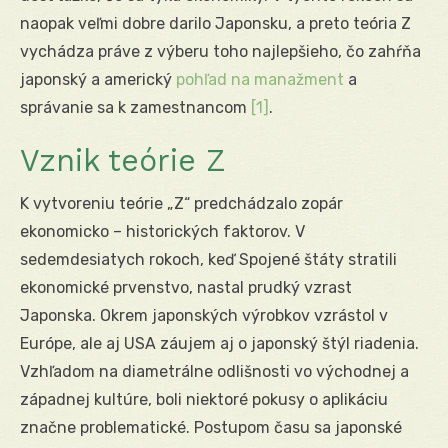
naopak veľmi dobre darilo Japonsku, a preto teória Z
vychádza práve z výberu toho najlepšieho, čo zahŕňa
japonský a americký
pohľad na manažment
a
správanie sa k zamestnancom
[1]
.
Vznik teórie Z
K vytvoreniu teórie „Z“ predchádzalo zopár
ekonomicko – historických faktorov. V
sedemdesiatych rokoch, keď Spojené štáty stratili
ekonomické prvenstvo, nastal prudký vzrast
Japonska. Okrem japonských výrobkov vzrástol v
Európe, ale aj USA záujem aj o japonský štýl riadenia.
Vzhľadom na diametrálne odlišnosti vo východnej a
západnej kultúre, boli niektoré pokusy o aplikáciu
značne problematické. Postupom času sa japonské