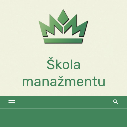
Skip
to
content
Škola
manažmentu