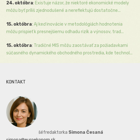
24. októbra
:
Existuje názor, že niektoré ekonomické modely
môžu byť príliš zjednodušené a nereflektujú dostatočne...
15. októbra
:
Aj keď inovácie v metodológiách hodnotenia
môžu prispieť k presnejšiemu odhadu rizík a výnosov, trad...
15. októbra
:
Tradičné MIS môžu zaostávať za požiadavkami
súčasného dynamického obchodného prostredia, kde technol...
KONTAKT
šéfredaktorka
Simona Česaná
simona@euroekonom.sk