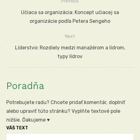
Previous
Navigácia
Previous
Učiaca sa organizácia: Koncept učiacej sa
v
post:
organizácie podľa Petera Sengeho
článku
Next
Next
Líderstvo: Rozdiely medzi manažérom a lídrom,
post:
typy lídrov
Poradňa
Potrebujete radu? Chcete pridať komentár, doplniť
alebo upraviť túto stránku? Vyplňte textové pole
nižšie. Ďakujeme ♥
VÁŠ TEXT