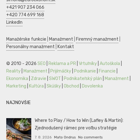
+421 907 234 066
+420 774 699 168
LinkedIn
Manažérske funkcie
|
Manažment
|
Firemný manažment
|
Personálny manažment
|
Kontakt
© 2010 - 2026
SEO
|
Reklama a PR
|
Vrtuľníky
|
Autoškola
|
Reality
|
Manažment
|
Prijímáčky
|
Podnikanie
|
Financie
|
Ekonomika
|
Zdravie
|
SWOT
|
Podnikateľský plán
|
Manažment
|
Marketing
|
Kultúra
|
Skúšky
|
Obchod
|
Dovolenka
NAJNOVŠIE
Where to Play / How to Win (Lafley & Martin):
Zjednodušený rámec pre voľbu stratégie
7. 8. 2026
Mato Ondrus
No comments