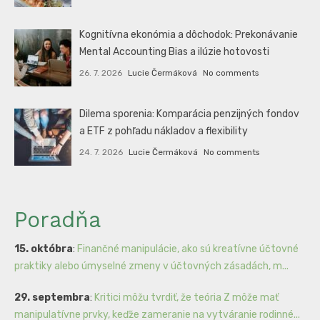
Kognitívna ekonómia a dôchodok: Prekonávanie
Mental Accounting Bias a ilúzie hotovosti
26. 7. 2026
Lucie Čermáková
No comments
Dilema sporenia: Komparácia penzijných fondov
a ETF z pohľadu nákladov a flexibility
24. 7. 2026
Lucie Čermáková
No comments
Poradňa
15. októbra
:
Finančné manipulácie, ako sú kreatívne účtovné
praktiky alebo úmyselné zmeny v účtovných zásadách, m...
29. septembra
:
Kritici môžu tvrdiť, že teória Z môže mať
manipulatívne prvky, keďže zameranie na vytváranie rodinné...