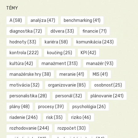
TÉMY
A
(58)
analýza
(47)
benchmarking
(41)
diagnostika
(72)
dôvera
(33)
financie
(71)
hodnoty
(33)
kariéra
(58)
komunikácia
(243)
kontrola
(222)
koučing
(25)
KPI
(42)
kultúra
(42)
manažment
(313)
manažér
(93)
manažérske hry
(38)
meranie
(41)
MIS
(41)
motivácia
(32)
organizovanie
(85)
osobnosť
(25)
personalistika
(28)
personál
(32)
plánovanie
(241)
plány
(48)
procesy
(39)
psychológia
(26)
riadenie
(246)
risk
(35)
riziko
(46)
rozhodovanie
(244)
rozpočet
(30)