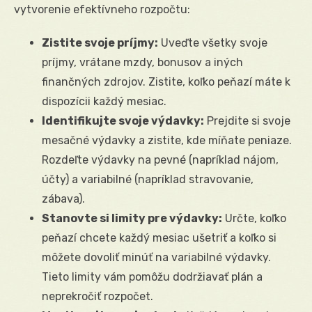
vytvorenie efektívneho rozpočtu:
Zistite svoje príjmy:
Uveďte všetky svoje
príjmy, vrátane mzdy, bonusov a iných
finančných zdrojov. Zistite, koľko peňazí máte k
dispozícii každý mesiac.
Identifikujte svoje výdavky:
Prejdite si svoje
mesačné výdavky a zistite, kde míňate peniaze.
Rozdeľte výdavky na pevné (napríklad nájom,
účty) a variabilné (napríklad stravovanie,
zábava).
Stanovte si limity pre výdavky:
Určte, koľko
peňazí chcete každý mesiac ušetriť a koľko si
môžete dovoliť minúť na variabilné výdavky.
Tieto limity vám pomôžu dodržiavať plán a
neprekročiť rozpočet.