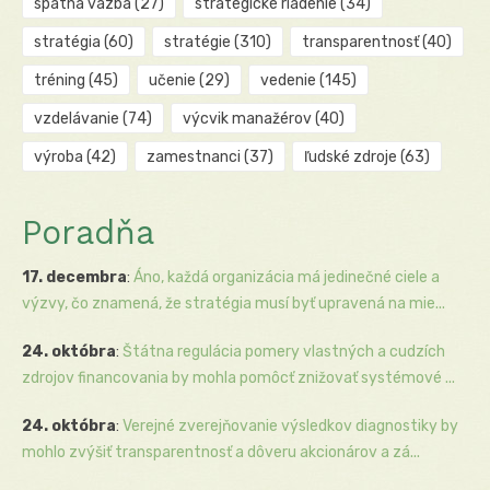
spätná väzba
(27)
strategické riadenie
(34)
stratégia
(60)
stratégie
(310)
transparentnosť
(40)
tréning
(45)
učenie
(29)
vedenie
(145)
vzdelávanie
(74)
výcvik manažérov
(40)
výroba
(42)
zamestnanci
(37)
ľudské zdroje
(63)
Poradňa
17. decembra
:
Áno, každá organizácia má jedinečné ciele a
výzvy, čo znamená, že stratégia musí byť upravená na mie...
24. októbra
:
Štátna regulácia pomery vlastných a cudzích
zdrojov financovania by mohla pomôcť znižovať systémové ...
24. októbra
:
Verejné zverejňovanie výsledkov diagnostiky by
mohlo zvýšiť transparentnosť a dôveru akcionárov a zá...