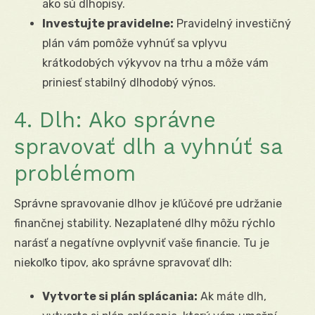
ako sú dlhopisy.
Investujte pravidelne:
Pravidelný investičný
plán vám pomôže vyhnúť sa vplyvu
krátkodobých výkyvov na trhu a môže vám
priniesť stabilný dlhodobý výnos.
4. Dlh: Ako správne
spravovať dlh a vyhnúť sa
problémom
Správne spravovanie dlhov je kľúčové pre udržanie
finančnej stability. Nezaplatené dlhy môžu rýchlo
narásť a negatívne ovplyvniť vaše financie. Tu je
niekoľko tipov, ako správne spravovať dlh:
Vytvorte si plán splácania:
Ak máte dlh,