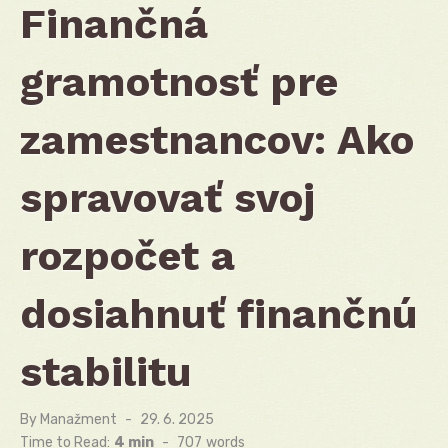
Finančná
gramotnosť pre
zamestnancov: Ako
spravovať svoj
rozpočet a
dosiahnuť finančnú
stabilitu
By
Manažment
Posted
29. 6. 2025
on
Time to Read:
4 min
-
707
words