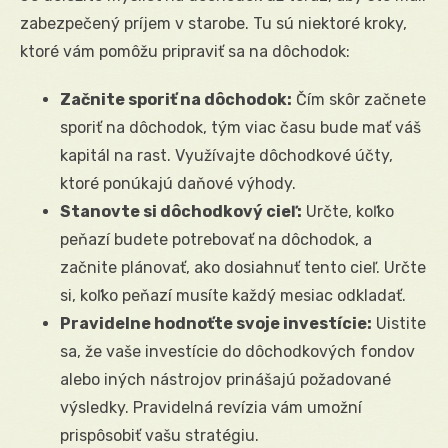
zabezpečený príjem v starobe. Tu sú niektoré kroky,
ktoré vám pomôžu pripraviť sa na dôchodok:
Začnite sporiť na dôchodok:
Čím skôr začnete
sporiť na dôchodok, tým viac času bude mať váš
kapitál na rast. Využívajte dôchodkové účty,
ktoré ponúkajú daňové výhody.
Stanovte si dôchodkový cieľ:
Určte, koľko
peňazí budete potrebovať na dôchodok, a
začnite plánovať, ako dosiahnuť tento cieľ. Určte
si, koľko peňazí musíte každý mesiac odkladať.
Pravidelne hodnoťte svoje investície:
Uistite
sa, že vaše investície do dôchodkových fondov
alebo iných nástrojov prinášajú požadované
výsledky. Pravidelná revízia vám umožní
prispôsobiť vašu stratégiu.