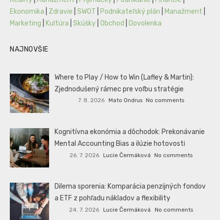
Ekonomika
|
Zdravie
|
SWOT
|
Podnikateľský plán
|
Manažment
|
Marketing
|
Kultúra
|
Skúšky
|
Obchod
|
Dovolenka
NAJNOVŠIE
Where to Play / How to Win (Lafley & Martin):
Zjednodušený rámec pre voľbu stratégie
7. 8. 2026
Mato Ondrus
No comments
Kognitívna ekonómia a dôchodok: Prekonávanie
Mental Accounting Bias a ilúzie hotovosti
26. 7. 2026
Lucie Čermáková
No comments
Dilema sporenia: Komparácia penzijných fondov
a ETF z pohľadu nákladov a flexibility
24. 7. 2026
Lucie Čermáková
No comments