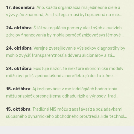
17. decembra
:
Áno, každá organizácia má jedinečné ciele a
výzvy, čo znamená, že stratégia musí byť upravená na mie...
24. októbra
:
Štátna regulácia pomery vlastných a cudzích
zdrojov financovania by mohla pomôcť znižovať systémové ...
24. októbra
:
Verejné zverejňovanie výsledkov diagnostiky by
mohlo zvýšiť transparentnosť a dôveru akcionárov a zá...
24. októbra
:
Existuje názor, že niektoré ekonomické modely
môžu byť príliš zjednodušené a nereflektujú dostatočne...
15. októbra
:
Aj keď inovácie v metodológiách hodnotenia
môžu prispieť k presnejšiemu odhadu rizík a výnosov, trad...
15. októbra
:
Tradičné MIS môžu zaostávať za požiadavkami
súčasného dynamického obchodného prostredia, kde technol...