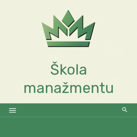
Skip
to
content
Škola
manažmentu