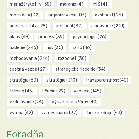
manažérske hry
(38)
meranie
(41)
MIS
(41)
motivácia
(32)
organizovanie
(85)
osobnosť
(25)
personalistika
(28)
personál
(32)
plánovanie
(241)
plány
(48)
procesy
(39)
psychológia
(26)
riadenie
(246)
risk
(35)
riziko
(46)
rozhodovanie
(244)
rozpočet
(30)
spätná väzba
(27)
strategické riadenie
(34)
stratégia
(60)
stratégie
(310)
transparentnosť
(40)
tréning
(45)
učenie
(29)
vedenie
(145)
vzdelávanie
(74)
výcvik manažérov
(40)
výroba
(42)
zamestnanci
(37)
ľudské zdroje
(63)
Poradňa