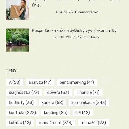
únie
8. 4. 2023
8 komentárov
Hospodárska kríza a cyklický vývoj ekonomiky
23. 10. 2009
7 komentárov
TÉMY
A
(58)
analýza
(47)
benchmarking
(41)
diagnostika
(72)
dôvera
(33)
financie
(71)
hodnoty
(33)
kariéra
(58)
komunikácia
(243)
kontrola
(222)
koučing
(25)
KPI
(42)
kultúra
(42)
manažment
(313)
manažér
(93)