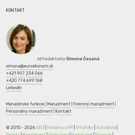
KONTAKT
šéfredaktorka
Simona Česaná
simona@euroekonom.sk
+421 907 234 066
+420 774 699 168
LinkedIn
Manažérske funkcie
|
Manažment
|
Firemný manažment
|
Personálny manažment
|
Kontakt
© 2010 - 2026
SEO
|
Reklama a PR
|
Vrtuľníky
|
Autoškola
|
Reality
|
Manažment
|
Prijímáčky
|
Podnikanie
|
Financie
|