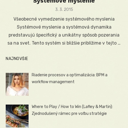
Systémové myslenie
Posted
3. 3. 2015
on
Všeobecné vymedzenie systémového myslenia
Systémové myslenie a systémová dynamika
predstavujú špecifický a unikátny spôsob pozerania
sa na svet. Tento systém si bližšie priblížime v tejto …
NAJNOVŠIE
Riadenie procesov a optimalizácia: BPM a
workflow management
Where to Play / How to Win (Lafley & Martin):
Zjednodušený rámec pre voľbu stratégie