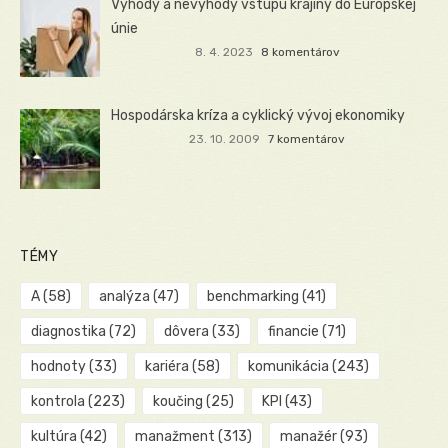
Výhody a nevýhody vstupu krajiny do Európskej
únie
8. 4. 2023
8 komentárov
Hospodárska kríza a cyklický vývoj ekonomiky
23. 10. 2009
7 komentárov
TÉMY
A
(58)
analýza
(47)
benchmarking
(41)
diagnostika
(72)
dôvera
(33)
financie
(71)
hodnoty
(33)
kariéra
(58)
komunikácia
(243)
kontrola
(223)
koučing
(25)
KPI
(43)
kultúra
(42)
manažment
(313)
manažér
(93)