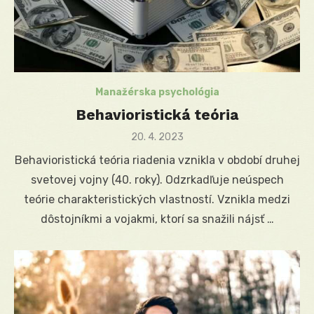
Manažérska psychológia
Behavioristická teória
Posted
20. 4. 2023
on
Behavioristická teória riadenia vznikla v období druhej
svetovej vojny (40. roky). Odzrkadľuje neúspech
teórie charakteristických vlastností. Vznikla medzi
dôstojníkmi a vojakmi, ktorí sa snažili nájsť …