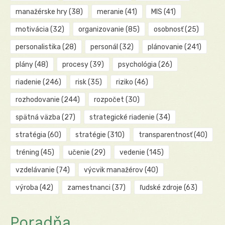
manažérske hry
(38)
meranie
(41)
MIS
(41)
motivácia
(32)
organizovanie
(85)
osobnosť
(25)
personalistika
(28)
personál
(32)
plánovanie
(241)
plány
(48)
procesy
(39)
psychológia
(26)
riadenie
(246)
risk
(35)
riziko
(46)
rozhodovanie
(244)
rozpočet
(30)
spätná väzba
(27)
strategické riadenie
(34)
stratégia
(60)
stratégie
(310)
transparentnosť
(40)
tréning
(45)
učenie
(29)
vedenie
(145)
vzdelávanie
(74)
výcvik manažérov
(40)
výroba
(42)
zamestnanci
(37)
ľudské zdroje
(63)
Poradňa