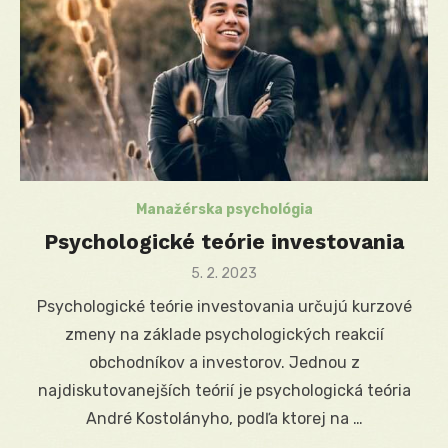
Manažérska psychológia
Psychologické teórie investovania
Posted
5. 2. 2023
on
Psychologické teórie investovania určujú kurzové
zmeny na základe psychologických reakcií
obchodníkov a investorov. Jednou z
najdiskutovanejších teórií je psychologická teória
André Kostolányho, podľa ktorej na …