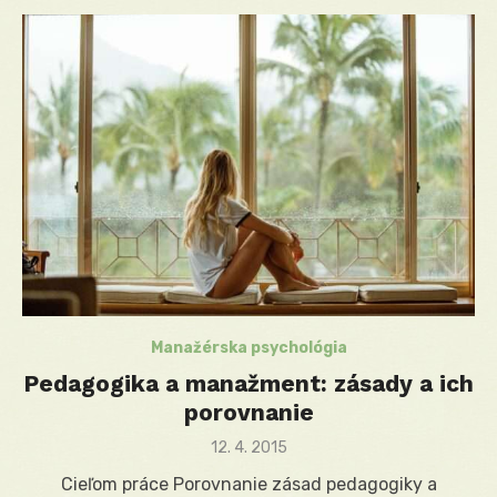
Manažérska psychológia
Pedagogika a manažment: zásady a ich
porovnanie
Posted
12. 4. 2015
on
Cieľom práce Porovnanie zásad pedagogiky a