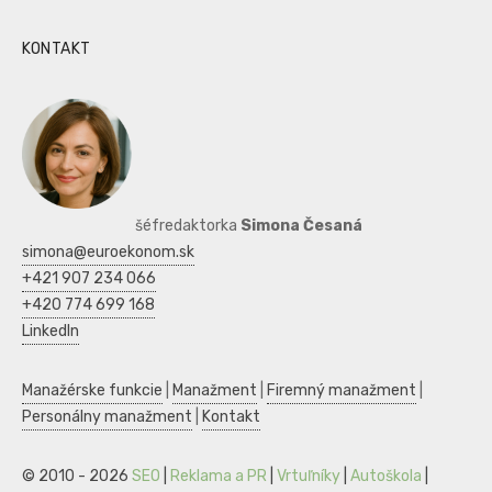
KONTAKT
šéfredaktorka
Simona Česaná
simona@euroekonom.sk
+421 907 234 066
+420 774 699 168
LinkedIn
Manažérske funkcie
|
Manažment
|
Firemný manažment
|
Personálny manažment
|
Kontakt
© 2010 - 2026
SEO
|
Reklama a PR
|
Vrtuľníky
|
Autoškola
|