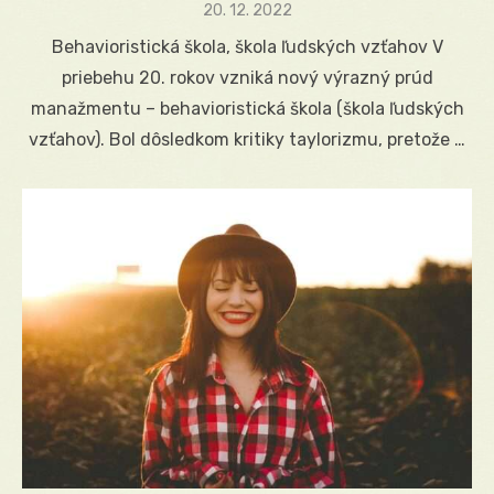
Posted
20. 12. 2022
on
Behavioristická škola, škola ľudských vzťahov V
priebehu 20. rokov vzniká nový výrazný prúd
manažmentu – behavioristická škola (škola ľudských
vzťahov). Bol dôsledkom kritiky taylorizmu, pretože …