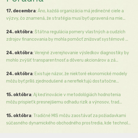
17. decembra
:
Áno, každá organizácia má jedinečné ciele a
výzvy, čo znamená, že stratégia musí byť upravená na mie...
24. októbra
:
Štátna regulácia pomery vlastných a cudzích
zdrojov financovania by mohla pomôcť znižovať systémové ...
24. októbra
:
Verejné zverejňovanie výsledkov diagnostiky by
mohlo zvýšiť transparentnosť a dôveru akcionárov a zá...
24. októbra
:
Existuje názor, že niektoré ekonomické modely
môžu byť príliš zjednodušené a nereflektujú dostatočne...
15. októbra
:
Aj keď inovácie v metodológiách hodnotenia
môžu prispieť k presnejšiemu odhadu rizík a výnosov, trad...
15. októbra
:
Tradičné MIS môžu zaostávať za požiadavkami
súčasného dynamického obchodného prostredia, kde technol...