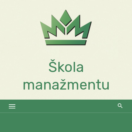
Skip
to
content
Škola
manažmentu