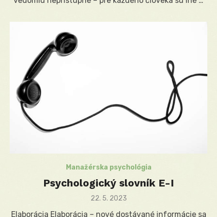
vedomiu neprístupné – pre každého človeka sú iné …
Manažérska psychológia
Psychologický slovník E-I
Posted
22. 5. 2023
on
Elaborácia Elaborácia – nové dostávané informácie sa