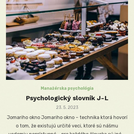
Manažérska psychológia
Psychologický slovník J-L
Posted
23. 5. 2023
on
Jomariho okno Jomariho okno – technika ktorá hovorí
o tom, že existujú určité veci, ktoré sú nášmu