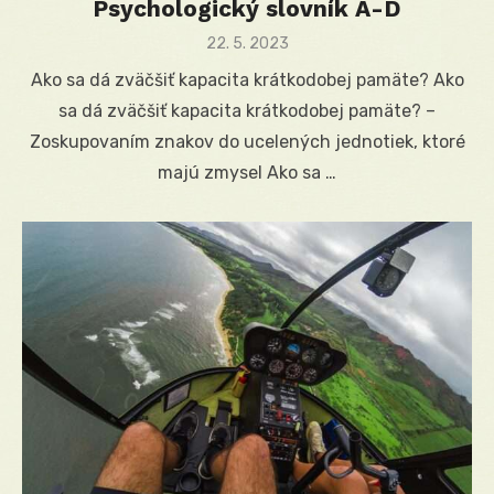
Psychologický slovník A-D
Posted
22. 5. 2023
on
Ako sa dá zväčšiť kapacita krátkodobej pamäte? Ako
sa dá zväčšiť kapacita krátkodobej pamäte? –
Zoskupovaním znakov do ucelených jednotiek, ktoré
majú zmysel Ako sa …