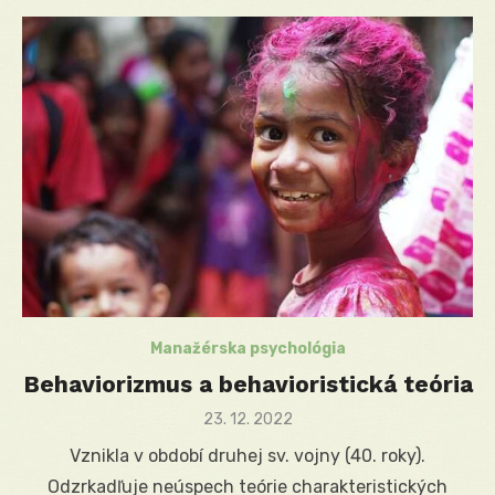
Manažérska psychológia
Behaviorizmus a behavioristická teória
Posted
23. 12. 2022
on
Vznikla v období druhej sv. vojny (40. roky).
Odzrkadľuje neúspech teórie charakteristických