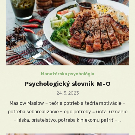
Manažérska psychológia
Psychologický slovník M-O
Posted
24. 5. 2023
on
Maslow Maslow – teória potrieb a teória motivácie –
potreba sebarealizácie – ego potreby = úcta, uznanie
– láska, priateľstvo, potreba k niekomu patriť – …