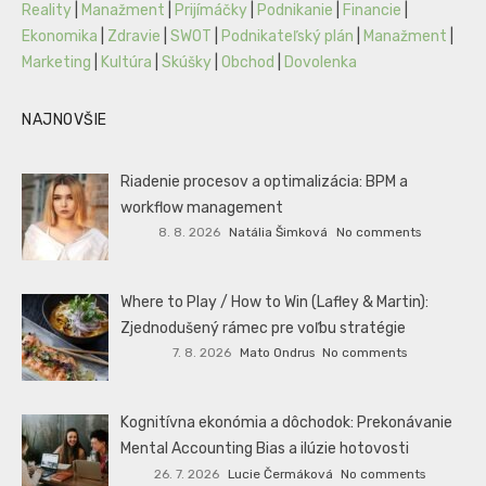
Reality
|
Manažment
|
Prijímáčky
|
Podnikanie
|
Financie
|
Ekonomika
|
Zdravie
|
SWOT
|
Podnikateľský plán
|
Manažment
|
Marketing
|
Kultúra
|
Skúšky
|
Obchod
|
Dovolenka
NAJNOVŠIE
Riadenie procesov a optimalizácia: BPM a
workflow management
8. 8. 2026
Natália Šimková
No comments
Where to Play / How to Win (Lafley & Martin):
Zjednodušený rámec pre voľbu stratégie
7. 8. 2026
Mato Ondrus
No comments
Kognitívna ekonómia a dôchodok: Prekonávanie
Mental Accounting Bias a ilúzie hotovosti
26. 7. 2026
Lucie Čermáková
No comments