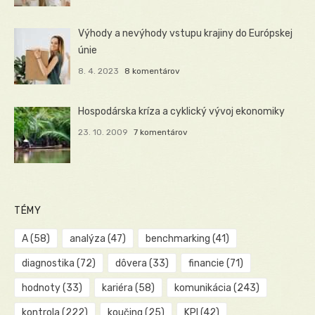
Výhody a nevýhody vstupu krajiny do Európskej
únie
8. 4. 2023
8 komentárov
Hospodárska kríza a cyklický vývoj ekonomiky
23. 10. 2009
7 komentárov
TÉMY
A
(58)
analýza
(47)
benchmarking
(41)
diagnostika
(72)
dôvera
(33)
financie
(71)
hodnoty
(33)
kariéra
(58)
komunikácia
(243)
kontrola
(222)
koučing
(25)
KPI
(42)