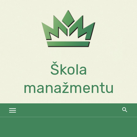
Skip
to
content
Škola
manažmentu