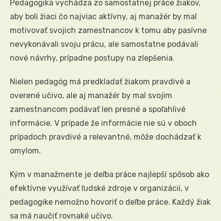
Pedagogika vychádza zo samostatnej práce žiakov,
aby boli žiaci čo najviac aktívny, aj manažér by mal
motivovať svojich zamestnancov k tomu aby pasívne
nevykonávali svoju prácu, ale samostatne podávali
nové návrhy, prípadne postupy na zlepšenia.
Nielen pedagóg má predkladať žiakom pravdivé a
overené učivo, ale aj manažér by mal svojim
zamestnancom podávať len presné a spoľahlivé
informácie. V prípade že informácie nie sú v oboch
prípadoch pravdivé a relevantné, môže dochádzať k
omylom.
Kým v manažmente je deľba práce najlepší spôsob ako
efektívne využívať ľudské zdroje v organizácii, v
pedagogike nemožno hovoriť o deľbe práce. Každý žiak
sa má naučiť rovnaké učivo.