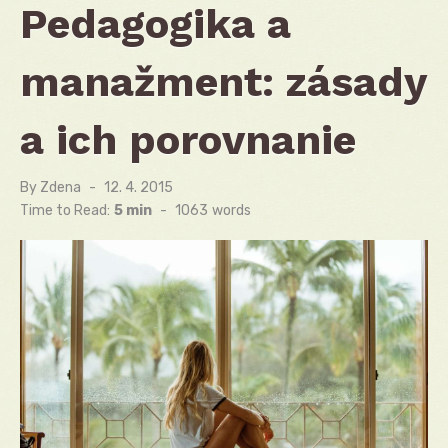
Pedagogika a
manažment: zásady
a ich porovnanie
By
Zdena
Posted
12. 4. 2015
on
Time to Read:
5 min
-
1063
words