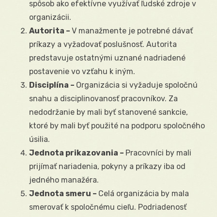
spôsob ako efektívne využívať ľudské zdroje v
organizácii.
Autorita –
V manažmente je potrebné dávať
príkazy a vyžadovať poslušnosť. Autorita
predstavuje ostatnými uznané nadriadené
postavenie vo vzťahu k iným.
Disciplína –
Organizácia si vyžaduje spoločnú
snahu a disciplinovanosť pracovníkov. Za
nedodržanie by mali byť stanovené sankcie,
ktoré by mali byť použité na podporu spoločného
úsilia.
Jednota prikazovania –
Pracovníci by mali
prijímať nariadenia, pokyny a príkazy iba od
jedného manažéra.
Jednota smeru –
Celá organizácia by mala
smerovať k spoločnému cieľu. Podriadenosť