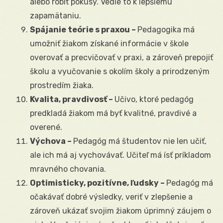
alebo robiť pokusy. Vedie to k lepšiemu
zapamätaniu.
Spájanie teórie s praxou –
Pedagogika má
umožniť žiakom získané informácie v škole
overovať a precvičovať v praxi, a zároveň prepojiť
školu a vyučovanie s okolím školy a prirodzeným
prostredím žiaka.
Kvalita, pravdivosť –
Učivo, ktoré pedagóg
predkladá žiakom má byť kvalitné, pravdivé a
overené.
Výchova –
Pedagóg má študentov nie len učiť,
ale ich má aj vychovávať. Učiteľ má ísť príkladom
mravného chovania.
Optimisticky, pozitívne, ľudsky –
Pedagóg má
očakávať dobré výsledky, veriť v zlepšenie a
zároveň ukázať svojim žiakom úprimný záujem o