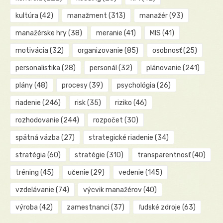
kultúra
(42)
manažment
(313)
manažér
(93)
manažérske hry
(38)
meranie
(41)
MIS
(41)
motivácia
(32)
organizovanie
(85)
osobnosť
(25)
personalistika
(28)
personál
(32)
plánovanie
(241)
plány
(48)
procesy
(39)
psychológia
(26)
riadenie
(246)
risk
(35)
riziko
(46)
rozhodovanie
(244)
rozpočet
(30)
spätná väzba
(27)
strategické riadenie
(34)
stratégia
(60)
stratégie
(310)
transparentnosť
(40)
tréning
(45)
učenie
(29)
vedenie
(145)
vzdelávanie
(74)
výcvik manažérov
(40)
výroba
(42)
zamestnanci
(37)
ľudské zdroje
(63)