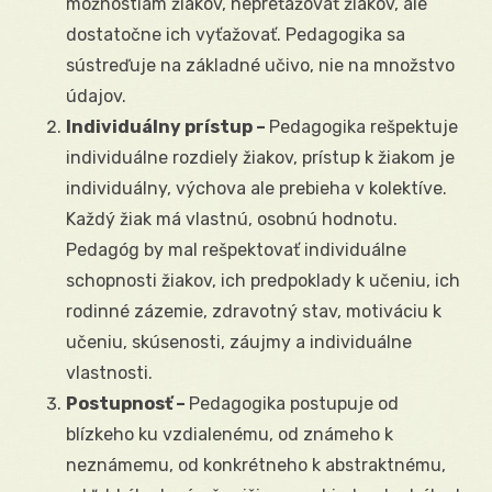
možnostiam žiakov, nepreťažovať žiakov, ale
dostatočne ich vyťažovať. Pedagogika sa
sústreďuje na základné učivo, nie na množstvo
údajov.
Individuálny prístup –
Pedagogika rešpektuje
individuálne rozdiely žiakov, prístup k žiakom je
individuálny, výchova ale prebieha v kolektíve.
Každý žiak má vlastnú, osobnú hodnotu.
Pedagóg by mal rešpektovať individuálne
schopnosti žiakov, ich predpoklady k učeniu, ich
rodinné zázemie, zdravotný stav, motiváciu k
učeniu, skúsenosti, záujmy a individuálne
vlastnosti.
Postupnosť –
Pedagogika postupuje od
blízkeho ku vzdialenému, od známeho k
neznámemu, od konkrétneho k abstraktnému,