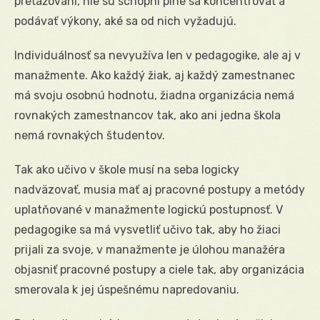
preťažovaní, nie sú schopní plne sa koncentrovať a
podávať výkony, aké sa od nich vyžadujú.
Individuálnosť sa nevyužíva len v pedagogike, ale aj v
manažmente. Ako každý žiak, aj každý zamestnanec
má svoju osobnú hodnotu, žiadna organizácia nemá
rovnakých zamestnancov tak, ako ani jedna škola
nemá rovnakých študentov.
Tak ako učivo v škole musí na seba logicky
nadväzovať, musia mať aj pracovné postupy a metódy
uplatňované v manažmente logickú postupnosť. V
pedagogike sa má vysvetliť učivo tak, aby ho žiaci
prijali za svoje, v manažmente je úlohou manažéra
objasniť pracovné postupy a ciele tak, aby organizácia
smerovala k jej úspešnému napredovaniu.