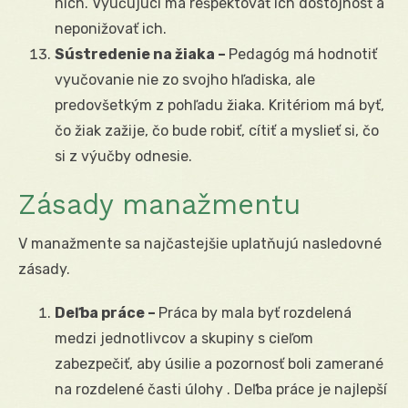
nich. Vyučujúci má rešpektovať ich dôstojnosť a
neponižovať ich.
Sústredenie na žiaka –
Pedagóg má hodnotiť
vyučovanie nie zo svojho hľadiska, ale
predovšetkým z pohľadu žiaka. Kritériom má byť,
čo žiak zažije, čo bude robiť, cítiť a myslieť si, čo
si z výučby odnesie.
Zásady manažmentu
V manažmente sa najčastejšie uplatňujú nasledovné
zásady.
Deľba práce –
Práca by mala byť rozdelená
medzi jednotlivcov a skupiny s cieľom
zabezpečiť, aby úsilie a pozornosť boli zamerané
na rozdelené časti úlohy . Deľba práce je najlepší