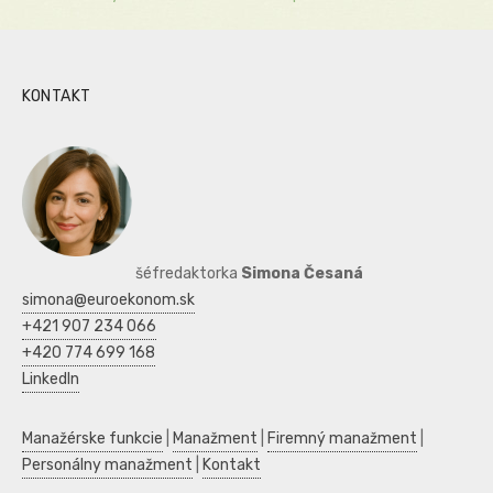
KONTAKT
šéfredaktorka
Simona Česaná
simona@euroekonom.sk
+421 907 234 066
+420 774 699 168
LinkedIn
Manažérske funkcie
|
Manažment
|
Firemný manažment
|
Personálny manažment
|
Kontakt