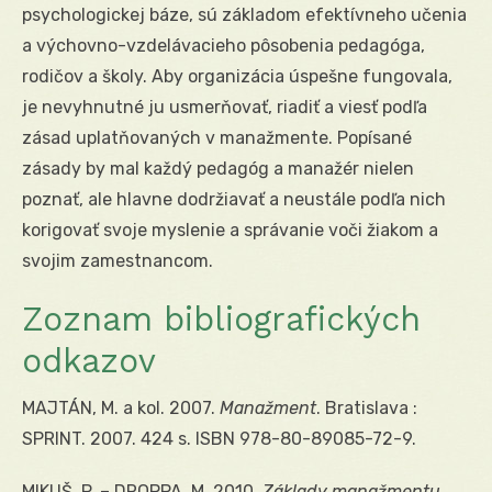
psychologickej báze, sú základom efektívneho učenia
a výchovno-vzdelávacieho pôsobenia pedagóga,
rodičov a školy. Aby organizácia úspešne fungovala,
je nevyhnutné ju usmerňovať, riadiť a viesť podľa
zásad uplatňovaných v manažmente. Popísané
zásady by mal každý pedagóg a manažér nielen
poznať, ale hlavne dodržiavať a neustále podľa nich
korigovať svoje myslenie a správanie voči žiakom a
svojim zamestnancom.
Zoznam bibliografických
odkazov
MAJTÁN, M. a kol. 2007.
Manažment
. Bratislava :
SPRINT. 2007. 424 s. ISBN 978-80-89085-72-9.
MIKUŠ. P. – DROPPA, M. 2010.
Základy manažmentu.