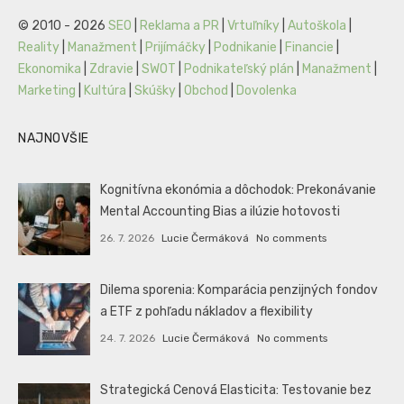
© 2010 - 2026
SEO
|
Reklama a PR
|
Vrtuľníky
|
Autoškola
|
Reality
|
Manažment
|
Prijímáčky
|
Podnikanie
|
Financie
|
Ekonomika
|
Zdravie
|
SWOT
|
Podnikateľský plán
|
Manažment
|
Marketing
|
Kultúra
|
Skúšky
|
Obchod
|
Dovolenka
NAJNOVŠIE
Kognitívna ekonómia a dôchodok: Prekonávanie
Mental Accounting Bias a ilúzie hotovosti
26. 7. 2026
Lucie Čermáková
No comments
Dilema sporenia: Komparácia penzijných fondov
a ETF z pohľadu nákladov a flexibility
24. 7. 2026
Lucie Čermáková
No comments
Strategická Cenová Elasticita: Testovanie bez