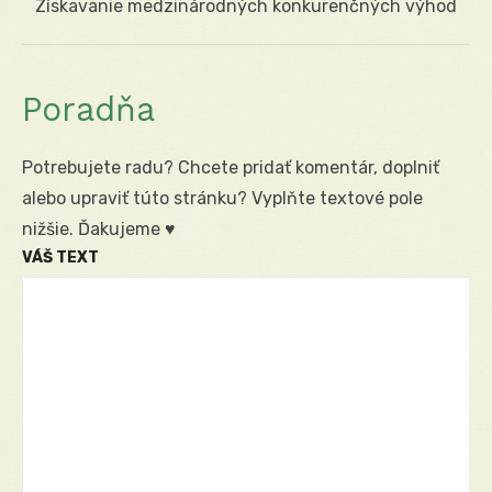
Next
Získavanie medzinárodných konkurenčných výhod
post:
Poradňa
Potrebujete radu? Chcete pridať komentár, doplniť
alebo upraviť túto stránku? Vyplňte textové pole
nižšie. Ďakujeme ♥
VÁŠ TEXT