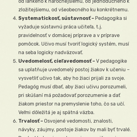
od ľahkého k náročnejšiemu, od jednoduchého k
zložitejšiemu, od všeobecného ku konkrétnemu.
Systematickosť, sústavnosť –
Pedagogika si
vyžaduje sústavnú práca učiteľa, t.j.
pravidelnosť v domácej príprave a v príprave
pomôcok. Učivo musí tvoriť logický systém, musí
na seba logicky nadväzovať.
Uvedomelosť, cieľavedomosť –
V pedagogike
sa uplatňuje uvedomelý postoj žiakov k učeniu –
vysvetliť učivo tak, aby ho žiaci prijali za svoje.
Pedagóg musí dbať, aby žiaci učivu porozumeli,
pri skúšaní má požadovať porozumenie a dať
žiakom priestor na premyslenie toho, čo sa učí.
Veľmi dôležitá je aj spätná väzba.
Trvalosť –
Osvojené vedomosti, znalosti,
návyky, záujmy, postoje žiakov by mali byť trvalé.