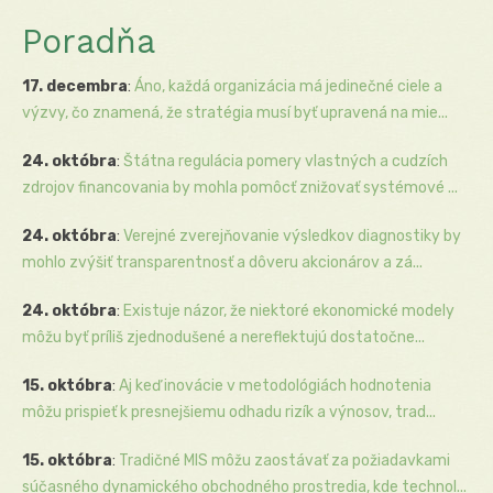
Poradňa
17. decembra
:
Áno, každá organizácia má jedinečné ciele a
výzvy, čo znamená, že stratégia musí byť upravená na mie...
24. októbra
:
Štátna regulácia pomery vlastných a cudzích
zdrojov financovania by mohla pomôcť znižovať systémové ...
24. októbra
:
Verejné zverejňovanie výsledkov diagnostiky by
mohlo zvýšiť transparentnosť a dôveru akcionárov a zá...
24. októbra
:
Existuje názor, že niektoré ekonomické modely
môžu byť príliš zjednodušené a nereflektujú dostatočne...
15. októbra
:
Aj keď inovácie v metodológiách hodnotenia
môžu prispieť k presnejšiemu odhadu rizík a výnosov, trad...
15. októbra
:
Tradičné MIS môžu zaostávať za požiadavkami
súčasného dynamického obchodného prostredia, kde technol...