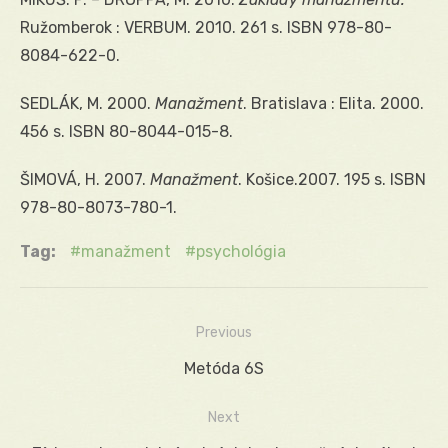
Ružomberok : VERBUM. 2010. 261 s. ISBN 978-80-
8084-622-0.
SEDLÁK, M. 2000.
Manažment
. Bratislava : Elita. 2000.
456 s. ISBN 80-8044-015-8.
ŠIMOVÁ, H. 2007.
Manažment
. Košice.2007. 195 s. ISBN
978-80-8073-780-1.
Tag:
manažment
psychológia
Previous
Navigácia
Previous
Metóda 6S
v
post:
Next
článku