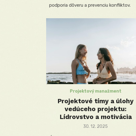
podporia dôveru a prevenciu konfliktov.
Projektový manažment
Projektové tímy a úlohy
vedúceho projektu:
Lídrovstvo a motivácia
Posted
30. 12. 2025
on