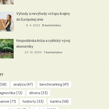
Výhody a nevýhody vstupu krajiny
do Európskej únie
8. 4. 2023
8 komentárov
Hospodárska kríza a cyklický vývoj
ekonomiky
23. 10. 2009
7 komentárov
MY
(58)
analýza
(47)
benchmarking
(41)
iagnostika
(72)
dôvera
(33)
nancie
(71)
hodnoty
(33)
kariéra
(58)