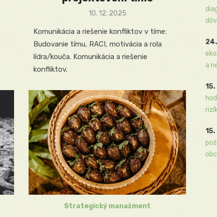
dia
Posted
10. 12. 2025
dôv
on
Komunikácia a riešenie konfliktov v tíme:
24.
Budovanie tímu, RACI, motivácia a rola
eko
lídra/kouča. Komunikácia a riešenie
a n
konfliktov.
15.
hod
rizí
15.
pož
obc
Strategický manažment