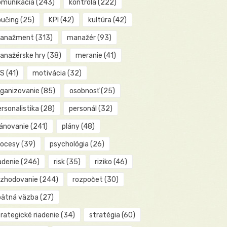
omunikácia
(243)
kontrola
(222)
oučing
(25)
KPI
(42)
kultúra
(42)
anažment
(313)
manažér
(93)
anažérske hry
(38)
meranie
(41)
IS
(41)
motivácia
(32)
rganizovanie
(85)
osobnosť
(25)
rsonalistika
(28)
personál
(32)
lánovanie
(241)
plány
(48)
rocesy
(39)
psychológia
(26)
adenie
(246)
risk
(35)
riziko
(46)
ozhodovanie
(244)
rozpočet
(30)
pätná väzba
(27)
rategické riadenie
(34)
stratégia
(60)