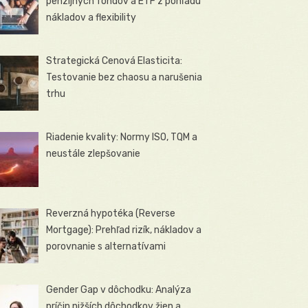
penzijných fondov a ETF z pohľadu
nákladov a flexibility
Strategická Cenová Elasticita:
Testovanie bez chaosu a narušenia
trhu
Riadenie kvality: Normy ISO, TQM a
neustále zlepšovanie
Reverzná hypotéka (Reverse
Mortgage): Prehľad rizík, nákladov a
porovnanie s alternatívami
Gender Gap v dôchodku: Analýza
príčin nižších dôchodkov žien a