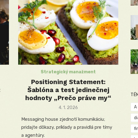
Strategický manažment
Positioning Statement:
:
Šablóna a test jedinečnej
TÉ
hodnoty „Prečo práve my“
A
Posted
4. 1. 2026
on
d
Messaging house zjednotí komunikáciu;
pridajte dôkazy, príklady a pravidlá pre tímy
fi
a agentúry.