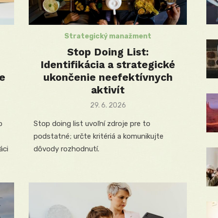
Strategický manažment
Stop Doing List:
Identifikácia a strategické
e
ukončenie neefektívnych
aktivít
Posted
29. 6. 2026
on
o
Stop doing list uvoľní zdroje pre to
podstatné; určte kritériá a komunikujte
áci
dôvody rozhodnutí.