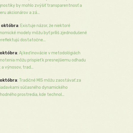
gnostiky by mohlo zvýšiť transparentnosť a
eru akcionárov a zá...
 októbra
:
Existuje názor, že niektoré
nomické modely môžu byť príliš zjednodušené
ereflektujú dostatočne...
 októbra
:
Aj keď inovácie v metodológiách
notenia môžu prispieť k presnejšiemu odhadu
k a výnosov, trad...
 októbra
:
Tradičné MIS môžu zaostávať za
iadavkami súčasného dynamického
hodného prostredia, kde technol...