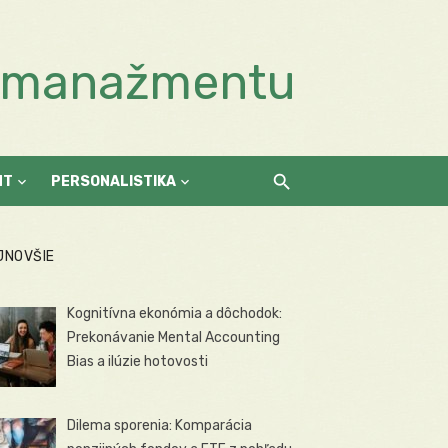
a manažmentu
NT
PERSONALISTIKA
JNOVŠIE
Kognitívna ekonómia a dôchodok:
Prekonávanie Mental Accounting
Bias a ilúzie hotovosti
Dilema sporenia: Komparácia