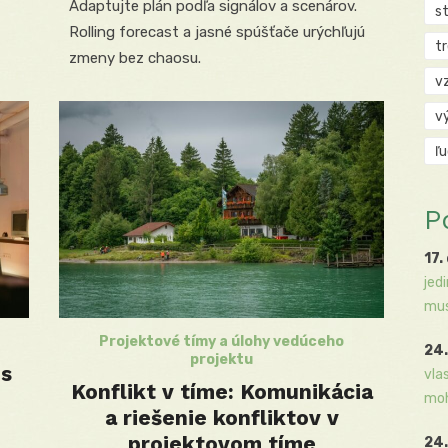
Adaptujte plán podľa signálov a scenárov.
s
Rolling forecast a jasné spúšťače urýchľujú
t
zmeny bez chaosu.
v
v
ľ
P
17.
jed
mus
Projektové tímy a úlohy vedúceho
24.
projektu
es
vla
Konflikt v tíme: Komunikácia
moh
a riešenie konfliktov v
projektovom tíme
24.