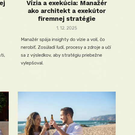
ej
Vízia a exekúcia: Manažér
ako architekt a exekútor
firemnej stratégie
Posted
1. 12. 2025
on
Manažér spája insighty do vízie a volí, čo
nerobiť. Zosúladí ľudí, procesy a zdroje a učí
ti,
sa z výsledkov, aby stratégiu priebežne
vylepšoval.