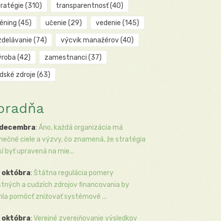
tratégie
(310)
transparentnosť
(40)
réning
(45)
učenie
(29)
vedenie
(145)
zdelávanie
(74)
výcvik manažérov
(40)
ýroba
(42)
zamestnanci
(37)
udské zdroje
(63)
oradňa
 decembra
:
Áno, každá organizácia má
inečné ciele a výzvy, čo znamená, že stratégia
í byť upravená na mie...
 októbra
:
Štátna regulácia pomery
stných a cudzích zdrojov financovania by
la pomôcť znižovať systémové ...
 októbra
:
Verejné zverejňovanie výsledkov