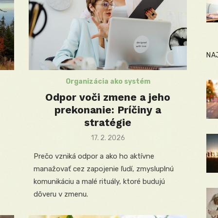
NA
Organizácia ako systém
Odpor voči zmene a jeho
prekonanie: Príčiny a
stratégie
Posted
17. 2. 2026
on
Prečo vzniká odpor a ako ho aktívne
manažovať cez zapojenie ľudí, zmysluplnú
komunikáciu a malé rituály, ktoré budujú
dôveru v zmenu.