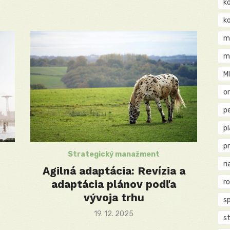
k
k
m
m
M
o
pe
p
p
Strategický manažment
ri
Agilná adaptácia: Revízia a
adaptácia plánov podľa
r
vývoja trhu
s
Posted
19. 12. 2025
st
on