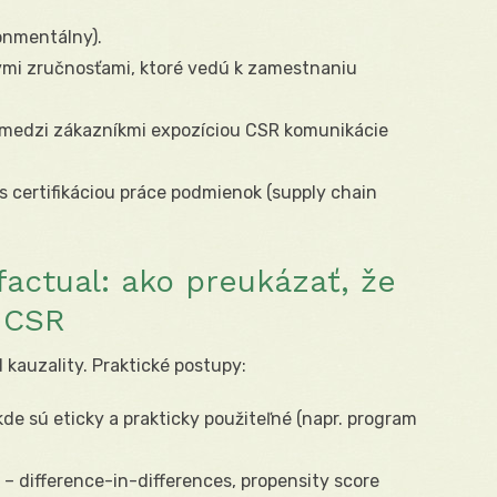
onmentálny).
ými zručnosťami, ktoré vedú k zamestnaniu
medzi zákazníkmi expozíciou CSR komunikácie
 certifikáciou práce podmienok (supply chain
factual: ako preukázať, že
 CSR
d kauzality. Praktické postupy:
kde sú eticky a prakticky použiteľné (napr. program
– difference-in-differences, propensity score