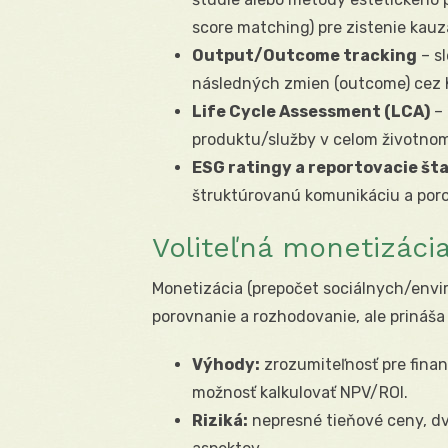
score matching) pre zistenie kauza
Output/Outcome tracking
– s
následných zmien (outcome) cez K
Life Cycle Assessment (LCA)
– 
produktu/služby v celom životnom
ESG ratingy a reportovacie š
štruktúrovanú komunikáciu a por
Voliteľná monetizácia
Monetizácia (prepočet sociálnych/envi
porovnanie a rozhodovanie, ale prináša 
Výhody:
zrozumiteľnosť pre finan
možnosť kalkulovať NPV/ROI.
Riziká:
nepresné tieňové ceny, dvo