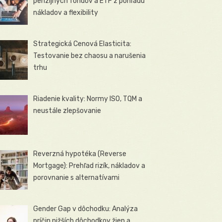
penzijných fondov a ETF z pohľadu
nákladov a flexibility
Strategická Cenová Elasticita:
Testovanie bez chaosu a narušenia
trhu
Riadenie kvality: Normy ISO, TQM a
neustále zlepšovanie
Reverzná hypotéka (Reverse
Mortgage): Prehľad rizík, nákladov a
porovnanie s alternatívami
Gender Gap v dôchodku: Analýza
príčin nižších dôchodkov žien a