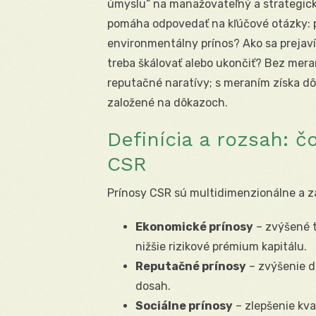
úmyslu“ na manažovateľný a strategick
pomáha odpovedať na kľúčové otázky: p
environmentálny prínos? Ako sa prejav
treba škálovať alebo ukončiť? Bez mer
reputačné naratívy; s meraním získa d
založené na dôkazoch.
Definícia a rozsah: 
CSR
Prínosy CSR sú multidimenzionálne a z
Ekonomické prínosy
– zvýšené t
nižšie rizikové prémium kapitálu.
Reputačné prínosy
– zvýšenie d
dosah.
Sociálne prínosy
– zlepšenie kval