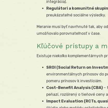
integrácia).
Regulátori a komunitné skupi
preukázateľné sociálne výsledky.
Meranie musí byť navrhnuté tak, aby o
umožňovalo porovnateľnosť v čase.
Kľúčové prístupy a m
Existuje niekoľko komplementárnych prís
SROI (Social Return on Invest
environmentálnych prínosov do p
pomeru prínosov k investíciám.
Cost–Benefit Analysis (CBA)
– 
peňazí, rozšírený o tieňové ceny a
Impact Evaluation (RCTs, quas
štúdie alebo metódy estetického p