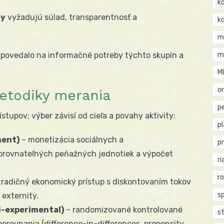
k
ny
vyžadujú súlad, transparentnosť a
k
m
dpovedalo na informačné potreby týchto skupín a
m
M
o
etodiky merania
pe
tupov; výber závisí od cieľa a povahy aktivity:
p
ment)
– monetizácia sociálnych a
p
orovnateľných peňažných jednotiek a výpočet
ri
r
tradičný ekonomický prístup s diskontovaním tokov
s
 externity.
i-experimental)
– randomizované kontrolované
st
orovnania (difference-in-differences, propensity