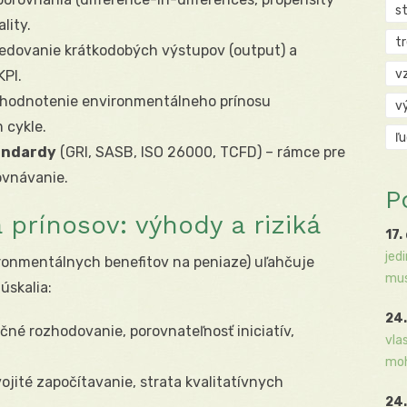
s
lity.
t
ledovanie krátkodobých výstupov (output) a
v
PI.
hodnotenie environmentálneho prínosu
v
 cykle.
ľ
tandardy
(GRI, SASB, ISO 26000, TCFD) – rámce pre
ovnávanie.
P
 prínosov: výhody a riziká
17.
jed
ronmentálnych benefitov na peniaze) uľahčuje
mus
úskalia:
24.
čné rozhodovanie, porovnateľnosť iniciatív,
vla
moh
jité započítavanie, strata kvalitatívnych
24.