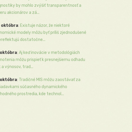
gnostiky by mohlo zvýšiť transparentnosť a
eru akcionárov a zá...
 októbra
:
Existuje názor, že niektoré
nomické modely môžu byť príliš zjednodušené
ereflektujú dostatočne...
 októbra
:
Aj keď inovácie v metodológiách
notenia môžu prispieť k presnejšiemu odhadu
k a výnosov, trad...
 októbra
:
Tradičné MIS môžu zaostávať za
iadavkami súčasného dynamického
hodného prostredia, kde technol...