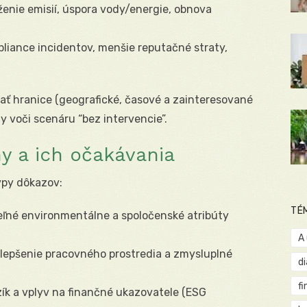
ženie emisií, úspora vody/energie, obnova
liance incidentov, menšie reputačné straty,
ovať hranice (geografické, časové a zainteresované
y voči scenáru “bez intervencie”.
y a ich očakávania
ypy dôkazov:
TÉ
eľné environmentálne a spoločenské atribúty
A
lepšenie pracovného prostredia a zmysluplné
d
fi
izík a vplyv na finančné ukazovatele (ESG