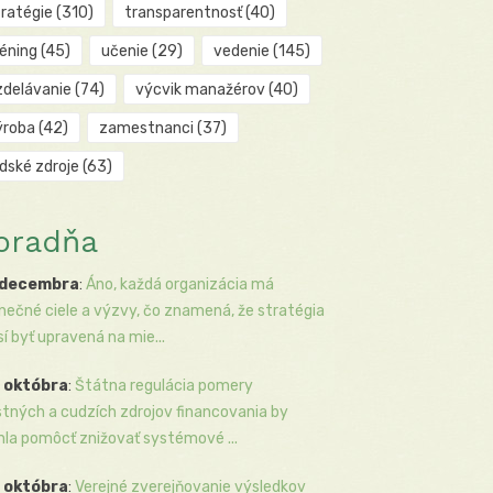
tratégie
(310)
transparentnosť
(40)
réning
(45)
učenie
(29)
vedenie
(145)
zdelávanie
(74)
výcvik manažérov
(40)
ýroba
(42)
zamestnanci
(37)
udské zdroje
(63)
oradňa
 decembra
:
Áno, každá organizácia má
inečné ciele a výzvy, čo znamená, že stratégia
í byť upravená na mie...
 októbra
:
Štátna regulácia pomery
stných a cudzích zdrojov financovania by
la pomôcť znižovať systémové ...
 októbra
:
Verejné zverejňovanie výsledkov