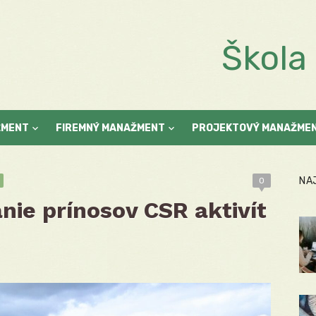
Škol
ŽMENT
FIREMNÝ MANAŽMENT
PROJEKTOVÝ MANAŽME
NA
0
ie prínosov CSR aktivít