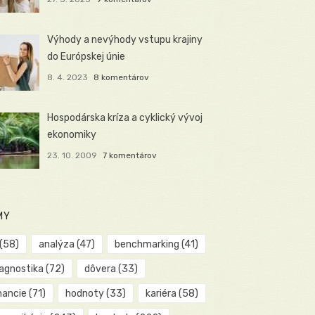
Výhody a nevýhody vstupu krajiny
do Európskej únie
8. 4. 2023
8 komentárov
Hospodárska kríza a cyklický vývoj
ekonomiky
23. 10. 2009
7 komentárov
MY
(58)
analýza
(47)
benchmarking
(41)
iagnostika
(72)
dôvera
(33)
nancie
(71)
hodnoty
(33)
kariéra
(58)