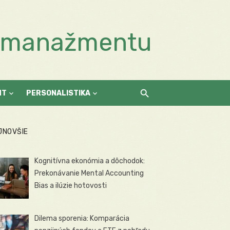
a manažmentu
NT
PERSONALISTIKA
JNOVŠIE
Kognitívna ekonómia a dôchodok:
Prekonávanie Mental Accounting
Bias a ilúzie hotovosti
Dilema sporenia: Komparácia