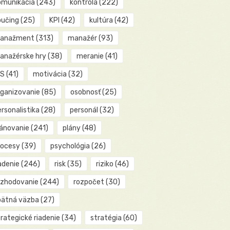
omunikácia
(243)
kontrola
(222)
oučing
(25)
KPI
(42)
kultúra
(42)
anažment
(313)
manažér
(93)
anažérske hry
(38)
meranie
(41)
IS
(41)
motivácia
(32)
rganizovanie
(85)
osobnosť
(25)
rsonalistika
(28)
personál
(32)
lánovanie
(241)
plány
(48)
rocesy
(39)
psychológia
(26)
adenie
(246)
risk
(35)
riziko
(46)
ozhodovanie
(244)
rozpočet
(30)
pätná väzba
(27)
rategické riadenie
(34)
stratégia
(60)