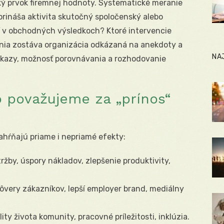
ý prvok firemnej hodnoty. Systematické meranie
rináša aktivita skutočný spoločenský alebo
í v obchodných výsledkoch? Ktoré intervencie
ania zostáva organizácia odkázaná na anekdoty a
NA
ôkazy, možnosť porovnávania a rozhodovanie
čo považujeme za „prínos“
ahŕňajú priame i nepriamé efekty:
ržby, úspory nákladov, zlepšenie produktivity,
ôvery zákazníkov, lepší employer brand, mediálny
ity života komunity, pracovné príležitosti, inklúzia.