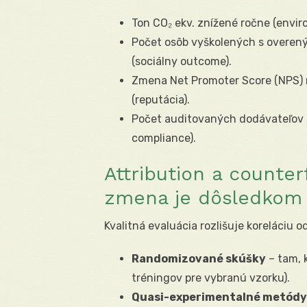
Ton CO₂ ekv. znížené ročne (envir
Počet osôb vyškolených s overen
(sociálny outcome).
Zmena Net Promoter Score (NPS) 
(reputácia).
Počet auditovaných dodávateľov s
compliance).
Attribution a counter
zmena je dôsledkom
Kvalitná evaluácia rozlišuje koreláciu o
Randomizované skúšky
– tam, 
tréningov pre vybranú vzorku).
Quasi-experimentalné metódy