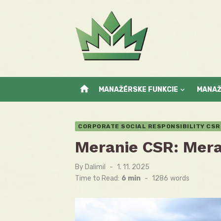
Skip
to
content
home
MANAŽÉRSKE FUNKCIE
MANA
CORPORATE SOCIAL RESPONSIBILITY CSR
Meranie CSR: Meran
By
Dalimil
Posted
1. 11. 2025
on
Time to Read:
6 min
-
1286
words