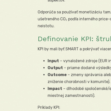
aspektov.
Odporúča sa používať monetizáciu tam, 
ušetreného CO₂ podľa interného price-
neistotu.
Definovanie KPI: štru
KPI by mali byť SMART a pokrývať viacer
Input
– vynaložené zdroje (EUR in
Output
– priame dodané výsledky 
Outcome
– zmeny správania aleb
zníženie chorobnosti v komunite).
Impact
– dlhodobé spoločenské/ek
miestnej zamestnanosti).
Príklady KPI: