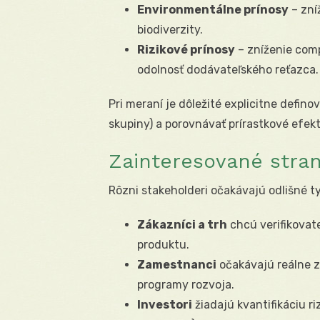
Environmentálne prínosy
– zní
biodiverzity.
Rizikové prínosy
– zníženie comp
odolnosť dodávateľského reťazca.
Pri meraní je dôležité explicitne defin
skupiny) a porovnávať prírastkové efekt
Zainteresované stran
Rôzni stakeholderi očakávajú odlišné t
Zákazníci a trh
chcú verifikovat
produktu.
Zamestnanci
očakávajú reálne z
programy rozvoja.
Investori
žiadajú kvantifikáciu r