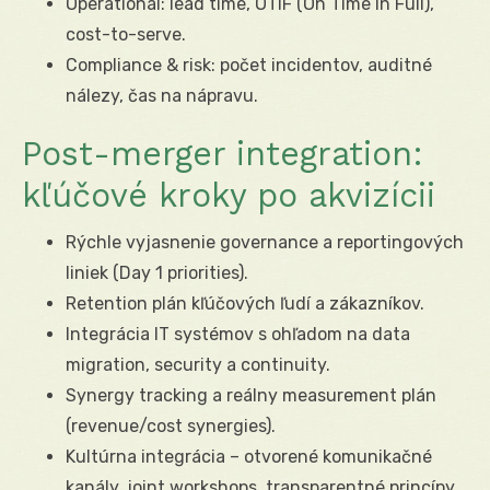
Operational: lead time, OTIF (On Time In Full),
cost-to-serve.
Compliance & risk: počet incidentov, auditné
nálezy, čas na nápravu.
Post-merger integration:
kľúčové kroky po akvizícii
Rýchle vyjasnenie governance a reportingových
liniek (Day 1 priorities).
Retention plán kľúčových ľudí a zákazníkov.
Integrácia IT systémov s ohľadom na data
migration, security a continuity.
Synergy tracking a reálny measurement plán
(revenue/cost synergies).
Kultúrna integrácia – otvorené komunikačné
kanály, joint workshops, transparentné princípy