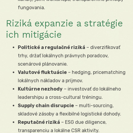
fungovania.
Riziká expanzie a stratégie
ich mitigácie
Politické a regulačné riziká
– diverzifikovať
trhy, držať lokálnych právnych poradcov,
scenárové plánovanie.
Valutové fluktuácie
– hedging, pricematching
lokálnych nákladov a príjmov.
Kultúrne nezhody
– investovať do lokálneho
leadershipu a cross-cultural tréningu.
Supply chain disrupcie
– multi-sourcing,
skladové zásoby a flexibilné logistické dohody.
Reputačné riziká
– ESG due diligence,
transparenciu a lokálne CSR aktivity.