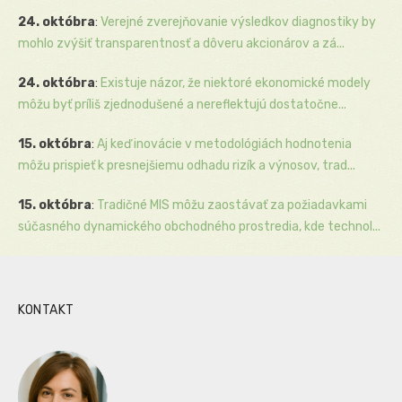
24. októbra
:
Verejné zverejňovanie výsledkov diagnostiky by
mohlo zvýšiť transparentnosť a dôveru akcionárov a zá...
24. októbra
:
Existuje názor, že niektoré ekonomické modely
môžu byť príliš zjednodušené a nereflektujú dostatočne...
15. októbra
:
Aj keď inovácie v metodológiách hodnotenia
môžu prispieť k presnejšiemu odhadu rizík a výnosov, trad...
15. októbra
:
Tradičné MIS môžu zaostávať za požiadavkami
súčasného dynamického obchodného prostredia, kde technol...
KONTAKT