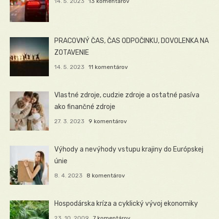
14. 5. 2023
13 komentárov
PRACOVNÝ ČAS, ČAS ODPOČINKU, DOVOLENKA NA
ZOTAVENIE
14. 5. 2023
11 komentárov
Vlastné zdroje, cudzie zdroje a ostatné pasíva
ako finančné zdroje
27. 3. 2023
9 komentárov
Výhody a nevýhody vstupu krajiny do Európskej
únie
8. 4. 2023
8 komentárov
Hospodárska kríza a cyklický vývoj ekonomiky
23. 10. 2009
7 komentárov