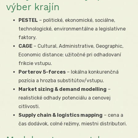
výber krajín
PESTEL
– politické, ekonomické, sociálne,
technologické, environmentálne a legislatívne
faktory.
CAGE
– Cultural, Administrative, Geographic,
Economic distance; užitočné pri odhadovaní
frikcie vstupu.
Porterov 5-forces
– lokálna konkurenčná
pozícia a hrozba substitútov/vstupu.
Market sizing & demand modelling
–
realistické odhady potenciálu a cenovej
citlivosti.
Supply chain & logistics mapping
– cena a
čas dodávok, colné režimy, miestni distributori.