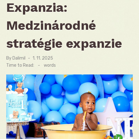
Expanzia:
Medzinárodné
stratégie expanzie
By
Dalimil
Posted
1. 11. 2025
on
Time to Read:
-
words