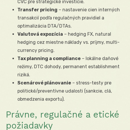
CVC pre strategické investície.
Transfer pricing
– nastavenie cien interných
transakcií podľa regulačných pravidiel a
optimalizácia DTA/DTAs.
Valutová expozícia
– hedging FX, natural
hedging cez miestne náklady vs. príjmy, multi-
currency pricing.
Tax planning a compliance
– lokálne daňové
režimy, DTC dohody, permanent establishment
riziká.
Scenárové plánovanie
– stress-testy pre
politické/preventívne udalosti (sankcie, clá,
obmedzenia exportu).
Právne, regulačné a etické
požiadavky