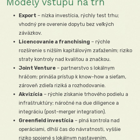
Modely vstupu na trh
Export
– nízka investícia, rýchly test trhu;
vhodný pre overenie dopytu bez veľkých
záväzkov.
Licencovanie a franchising
– rýchle
rozšírenie s nižším kapitálovým zaťažením; riziko
straty kontroly nad kvalitou a značkou.
Joint Venture
– partnerstvo s lokálnym
hráčom; prináša prístup k know-how a sieťam,
zároveň zdieľa riziká a rozhodovanie.
Akvizícia
– rýchle získanie trhového podielu a
infraštruktúry; náročné na due diligence a
integráciu (post-merger integration).
Greenfield investícia
– plná kontrola nad
operáciami, dlhší čas do návratnosti, vyššie
riziko spojené s lokálnym nastavením.