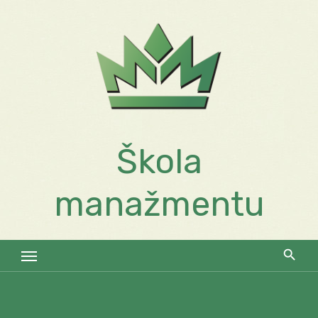
Skip
to
content
Škola
manažmentu