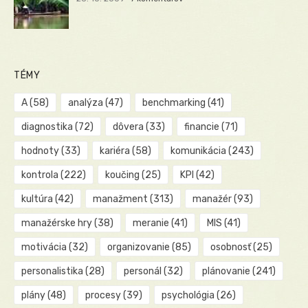
TÉMY
A
(58)
analýza
(47)
benchmarking
(41)
diagnostika
(72)
dôvera
(33)
financie
(71)
hodnoty
(33)
kariéra
(58)
komunikácia
(243)
kontrola
(222)
koučing
(25)
KPI
(42)
kultúra
(42)
manažment
(313)
manažér
(93)
manažérske hry
(38)
meranie
(41)
MIS
(41)
motivácia
(32)
organizovanie
(85)
osobnosť
(25)
personalistika
(28)
personál
(32)
plánovanie
(241)
plány
(48)
procesy
(39)
psychológia
(26)