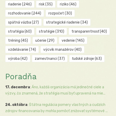
riadenie
(246)
risk
(35)
riziko
(46)
rozhodovanie
(244)
rozpočet
(30)
spätná väzba
(27)
strategické riadenie
(34)
stratégia
(60)
stratégie
(310)
transparentnosť
(40)
tréning
(45)
učenie
(29)
vedenie
(145)
vzdelávanie
(74)
výcvik manažérov
(40)
výroba
(42)
zamestnanci
(37)
ľudské zdroje
(63)
Poradňa
17. decembra
:
Áno, každá organizácia má jedinečné ciele a
výzvy, čo znamená, že stratégia musí byť upravená na mie...
24. októbra
:
Štátna regulácia pomery vlastných a cudzích
zdrojov financovania by mohla pomôcť znižovať systémové ...