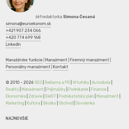
šéfredaktorka
Simona Česaná
simona@euroekonom.sk
+421 907 234 066
+420 774 699 168
LinkedIn
Manažérske funkcie
|
Manažment
|
Firemný manažment
|
Personálny manažment
|
Kontakt
© 2010 - 2026
SEO
|
Reklama a PR
|
Vrtuľníky
|
Autoškola
|
Reality
|
Manažment
|
Prijímáčky
|
Podnikanie
|
Financie
|
Ekonomika
|
Zdravie
|
SWOT
|
Podnikateľský plán
|
Manažment
|
Marketing
|
Kultúra
|
Skúšky
|
Obchod
|
Dovolenka
NAJNOVŠIE