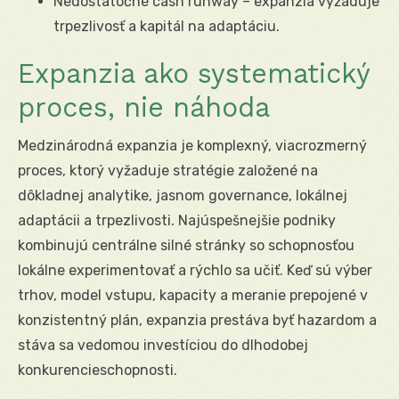
Nedostatočné cash runway – expanzia vyžaduje
trpezlivosť a kapitál na adaptáciu.
Expanzia ako systematický
proces, nie náhoda
Medzinárodná expanzia je komplexný, viacrozmerný
proces, ktorý vyžaduje stratégie založené na
dôkladnej analytike, jasnom governance, lokálnej
adaptácii a trpezlivosti. Najúspešnejšie podniky
kombinujú centrálne silné stránky so schopnosťou
lokálne experimentovať a rýchlo sa učiť. Keď sú výber
trhov, model vstupu, kapacity a meranie prepojené v
konzistentný plán, expanzia prestáva byť hazardom a
stáva sa vedomou investíciou do dlhodobej
konkurencieschopnosti.