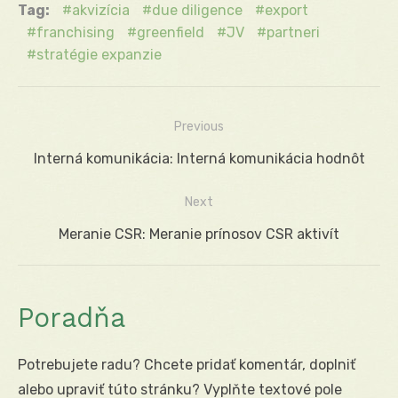
Tag:
akvizícia
due diligence
export
franchising
greenfield
JV
partneri
stratégie expanzie
Previous
Navigácia
Previous
Interná komunikácia: Interná komunikácia hodnôt
v
post:
Next
článku
Next
Meranie CSR: Meranie prínosov CSR aktivít
post:
Poradňa
Potrebujete radu? Chcete pridať komentár, doplniť
alebo upraviť túto stránku? Vyplňte textové pole