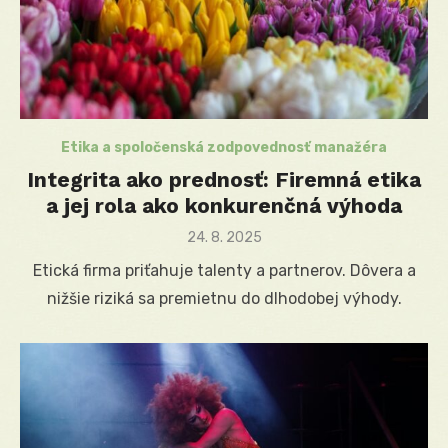
Etika a spoločenská zodpovednosť manažéra
Integrita ako prednosť: Firemná etika
a jej rola ako konkurenčná výhoda
Posted
24. 8. 2025
on
Etická firma priťahuje talenty a partnerov. Dôvera a
nižšie riziká sa premietnu do dlhodobej výhody.