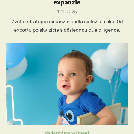
expanzie
Posted
1. 11. 2025
on
Zvoľte stratégiu expanzie podľa cieľov a rizika. Od
exportu po akvizície s dôslednou due diligence.
Moderný manažment