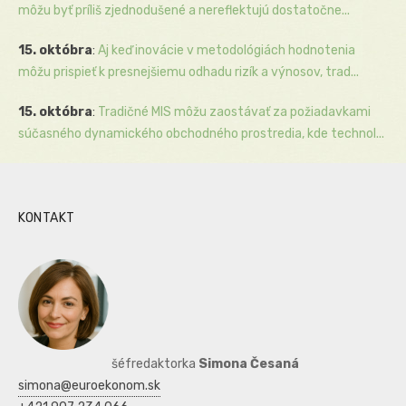
môžu byť príliš zjednodušené a nereflektujú dostatočne...
15. októbra
:
Aj keď inovácie v metodológiách hodnotenia
môžu prispieť k presnejšiemu odhadu rizík a výnosov, trad...
15. októbra
:
Tradičné MIS môžu zaostávať za požiadavkami
súčasného dynamického obchodného prostredia, kde technol...
KONTAKT
šéfredaktorka
Simona Česaná
simona@euroekonom.sk