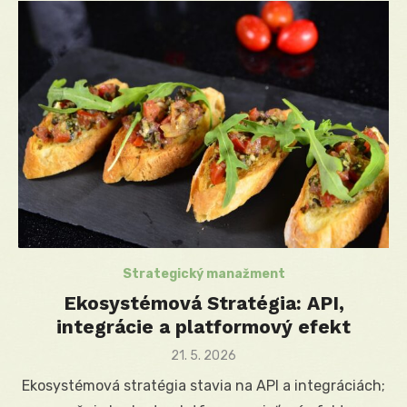
Strategický manažment
Ekosystémová Stratégia: API,
integrácie a platformový efekt
Posted
21. 5. 2026
on
Ekosystémová stratégia stavia na API a integráciách;