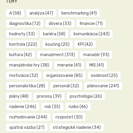
TÉMY
A
(58)
analýza
(47)
benchmarking
(41)
diagnostika
(72)
dôvera
(33)
financie
(71)
hodnoty
(33)
kariéra
(58)
komunikácia
(243)
kontrola
(222)
koučing
(25)
KPI
(42)
kultúra
(42)
manažment
(313)
manažér
(93)
manažérske hry
(38)
meranie
(41)
MIS
(41)
motivácia
(32)
organizovanie
(85)
osobnosť
(25)
personalistika
(28)
personál
(32)
plánovanie
(241)
plány
(48)
procesy
(39)
psychológia
(26)
riadenie
(246)
risk
(35)
riziko
(46)
rozhodovanie
(244)
rozpočet
(30)
spätná väzba
(27)
strategické riadenie
(34)