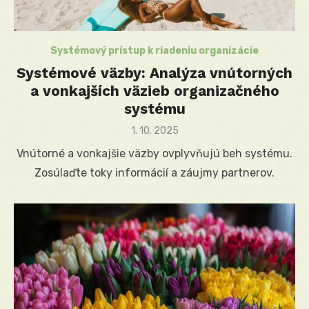
Systémový prístup k riadeniu organizácie
Systémové väzby: Analýza vnútorných
a vonkajších väzieb organizačného
systému
Posted
1. 10. 2025
on
Vnútorné a vonkajšie väzby ovplyvňujú beh systému.
Zosúlaďte toky informácií a záujmy partnerov.