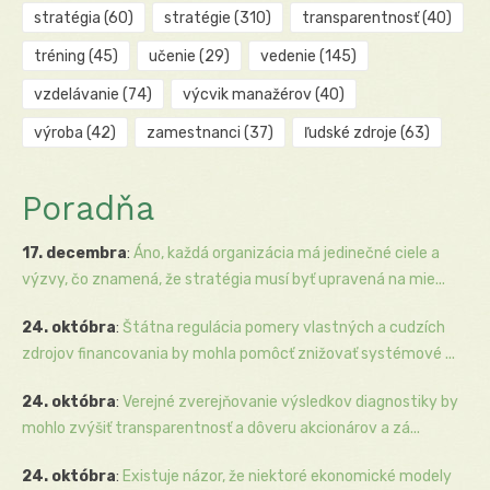
stratégia
(60)
stratégie
(310)
transparentnosť
(40)
tréning
(45)
učenie
(29)
vedenie
(145)
vzdelávanie
(74)
výcvik manažérov
(40)
výroba
(42)
zamestnanci
(37)
ľudské zdroje
(63)
Poradňa
17. decembra
:
Áno, každá organizácia má jedinečné ciele a
výzvy, čo znamená, že stratégia musí byť upravená na mie...
24. októbra
:
Štátna regulácia pomery vlastných a cudzích
zdrojov financovania by mohla pomôcť znižovať systémové ...
24. októbra
:
Verejné zverejňovanie výsledkov diagnostiky by
mohlo zvýšiť transparentnosť a dôveru akcionárov a zá...
24. októbra
:
Existuje názor, že niektoré ekonomické modely