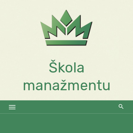
Skip
to
content
Škola
manažmentu