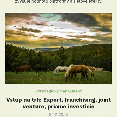
zvyšuje hodnotu platformy a sieťové efekty.
Strategický manažment
Vstup na trh: Export, franchising, joint
venture, priame investície
Posted
8. 12. 2025