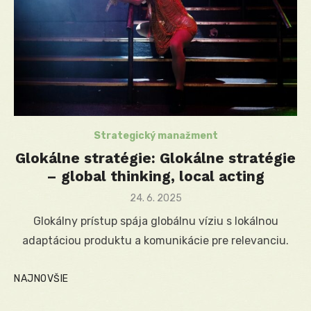
Strategický manažment
Glokálne stratégie: Glokálne stratégie
– global thinking, local acting
Posted
24. 6. 2025
on
Glokálny prístup spája globálnu víziu s lokálnou
adaptáciou produktu a komunikácie pre relevanciu.
NAJNOVŠIE