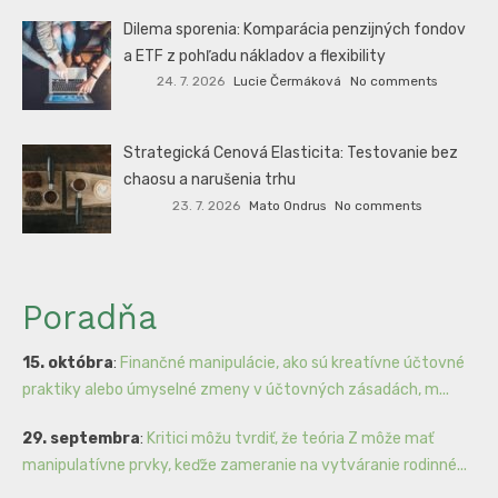
Dilema sporenia: Komparácia penzijných fondov
a ETF z pohľadu nákladov a flexibility
24. 7. 2026
Lucie Čermáková
No comments
Strategická Cenová Elasticita: Testovanie bez
chaosu a narušenia trhu
23. 7. 2026
Mato Ondrus
No comments
Poradňa
15. októbra
:
Finančné manipulácie, ako sú kreatívne účtovné
praktiky alebo úmyselné zmeny v účtovných zásadách, m...
29. septembra
:
Kritici môžu tvrdiť, že teória Z môže mať
manipulatívne prvky, keďže zameranie na vytváranie rodinné...