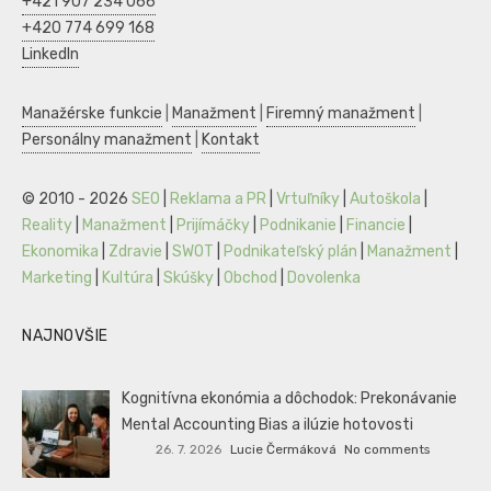
+421 907 234 066
+420 774 699 168
LinkedIn
Manažérske funkcie
|
Manažment
|
Firemný manažment
|
Personálny manažment
|
Kontakt
© 2010 - 2026
SEO
|
Reklama a PR
|
Vrtuľníky
|
Autoškola
|
Reality
|
Manažment
|
Prijímáčky
|
Podnikanie
|
Financie
|
Ekonomika
|
Zdravie
|
SWOT
|
Podnikateľský plán
|
Manažment
|
Marketing
|
Kultúra
|
Skúšky
|
Obchod
|
Dovolenka
NAJNOVŠIE
Kognitívna ekonómia a dôchodok: Prekonávanie
Mental Accounting Bias a ilúzie hotovosti
26. 7. 2026
Lucie Čermáková
No comments