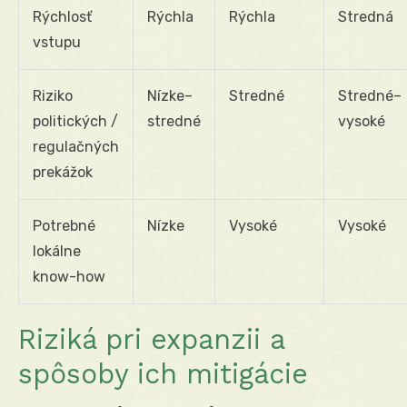
Rýchlosť
Rýchla
Rýchla
Stredná
vstupu
Riziko
Nízke–
Stredné
Stredné–
politických /
stredné
vysoké
regulačných
prekážok
Potrebné
Nízke
Vysoké
Vysoké
lokálne
know-how
Riziká pri expanzii a
spôsoby ich mitigácie