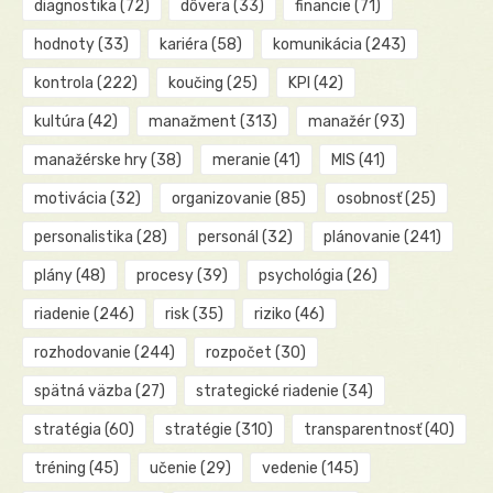
diagnostika
(72)
dôvera
(33)
financie
(71)
hodnoty
(33)
kariéra
(58)
komunikácia
(243)
kontrola
(222)
koučing
(25)
KPI
(42)
kultúra
(42)
manažment
(313)
manažér
(93)
manažérske hry
(38)
meranie
(41)
MIS
(41)
motivácia
(32)
organizovanie
(85)
osobnosť
(25)
personalistika
(28)
personál
(32)
plánovanie
(241)
plány
(48)
procesy
(39)
psychológia
(26)
riadenie
(246)
risk
(35)
riziko
(46)
rozhodovanie
(244)
rozpočet
(30)
spätná väzba
(27)
strategické riadenie
(34)
stratégia
(60)
stratégie
(310)
transparentnosť
(40)
tréning
(45)
učenie
(29)
vedenie
(145)