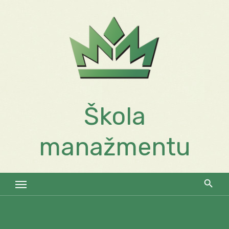
Skip
to
content
Škola
manažmentu