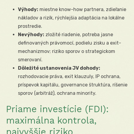
Výhody:
miestne know-how partnera, zdieľanie
nákladov a rizík, rýchlejšia adaptácia na lokálne
prostredie.
Nevýhody:
zložité riadenie, potreba jasne
definovaných právomocí, podielu zisku a exit-
mechanizmov; riziko sporov o strategickom
smerovaní.
Dôležité ustanovenia JV dohody:
rozhodovacie práva, exit klauzuly, IP ochrana,
príspevok kapitálu, governance štruktúra, ríšenie
sporov (arbitráž), ochrana minority.
Priame investície (FDI):
maximálna kontrola,
najvyššie riziko