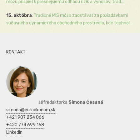
môžu prispieť k presnejšiemu odhadu rizík a výnosov, trad...
15. októbra
:
Tradičné MIS môžu zaostávať za požiadavkami
súčasného dynamického obchodného prostredia, kde technol...
KONTAKT
šéfredaktorka
Simona Česaná
simona@euroekonom.sk
+421 907 234 066
+420 774 699 168
LinkedIn