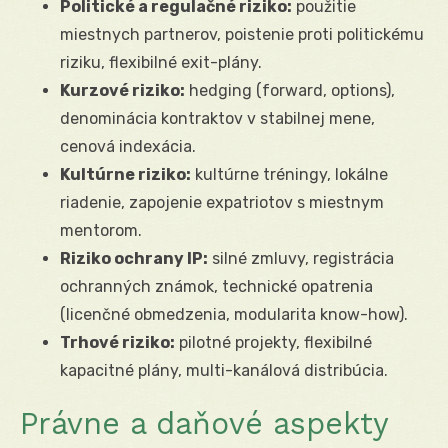
Politické a regulačné riziko:
použitie
miestnych partnerov, poistenie proti politickému
riziku, flexibilné exit-plány.
Kurzové riziko:
hedging (forward, options),
denominácia kontraktov v stabilnej mene,
cenová indexácia.
Kultúrne riziko:
kultúrne tréningy, lokálne
riadenie, zapojenie expatriotov s miestnym
mentorom.
Riziko ochrany IP:
silné zmluvy, registrácia
ochranných známok, technické opatrenia
(licenčné obmedzenia, modularita know-how).
Trhové riziko:
pilotné projekty, flexibilné
kapacitné plány, multi-kanálová distribúcia.
Právne a daňové aspekty