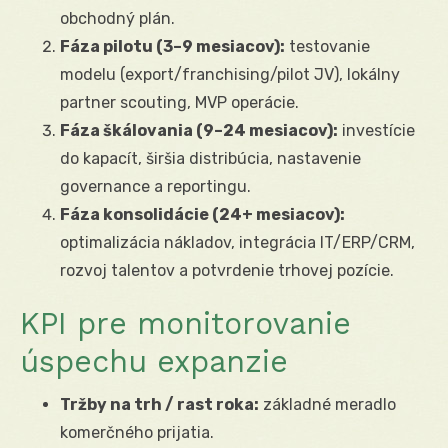
obchodný plán.
Fáza pilotu (3–9 mesiacov):
testovanie
modelu (export/franchising/pilot JV), lokálny
partner scouting, MVP operácie.
Fáza škálovania (9–24 mesiacov):
investície
do kapacít, širšia distribúcia, nastavenie
governance a reportingu.
Fáza konsolidácie (24+ mesiacov):
optimalizácia nákladov, integrácia IT/ERP/CRM,
rozvoj talentov a potvrdenie trhovej pozície.
KPI pre monitorovanie
úspechu expanzie
Tržby na trh / rast roka:
základné meradlo
komerčného prijatia.