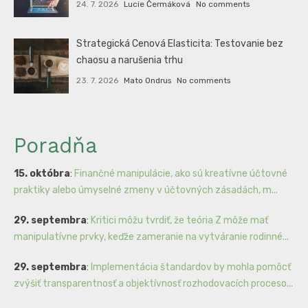
24. 7. 2026
Lucie Čermáková
No comments
Strategická Cenová Elasticita: Testovanie bez
chaosu a narušenia trhu
23. 7. 2026
Mato Ondrus
No comments
Poradňa
15. októbra
:
Finančné manipulácie, ako sú kreatívne účtovné
praktiky alebo úmyselné zmeny v účtovných zásadách, m...
29. septembra
:
Kritici môžu tvrdiť, že teória Z môže mať
manipulatívne prvky, keďže zameranie na vytváranie rodinné...
29. septembra
:
Implementácia štandardov by mohla pomôcť
zvýšiť transparentnosť a objektívnosť rozhodovacích proceso...