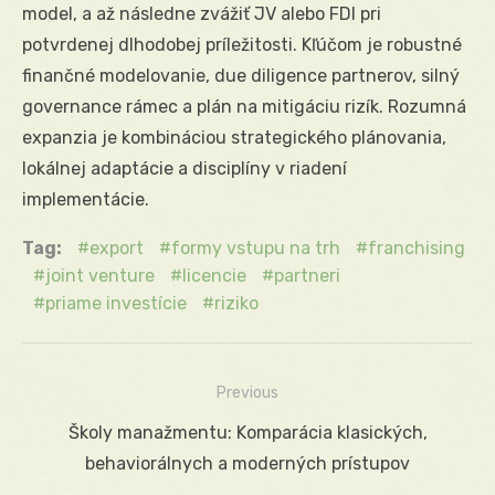
model, a až následne zvážiť JV alebo FDI pri
potvrdenej dlhodobej príležitosti. Kľúčom je robustné
finančné modelovanie, due diligence partnerov, silný
governance rámec a plán na mitigáciu rizík. Rozumná
expanzia je kombináciou strategického plánovania,
lokálnej adaptácie a disciplíny v riadení
implementácie.
Tag:
export
formy vstupu na trh
franchising
joint venture
licencie
partneri
priame investície
riziko
Previous
Navigácia
Previous
Školy manažmentu: Komparácia klasických,
v
post:
behaviorálnych a moderných prístupov