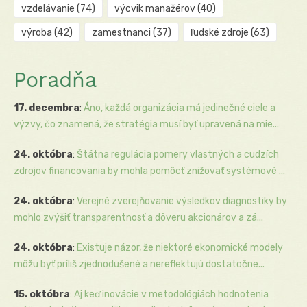
vzdelávanie
(74)
výcvik manažérov
(40)
výroba
(42)
zamestnanci
(37)
ľudské zdroje
(63)
Poradňa
17. decembra
:
Áno, každá organizácia má jedinečné ciele a
výzvy, čo znamená, že stratégia musí byť upravená na mie...
24. októbra
:
Štátna regulácia pomery vlastných a cudzích
zdrojov financovania by mohla pomôcť znižovať systémové ...
24. októbra
:
Verejné zverejňovanie výsledkov diagnostiky by
mohlo zvýšiť transparentnosť a dôveru akcionárov a zá...
24. októbra
:
Existuje názor, že niektoré ekonomické modely
môžu byť príliš zjednodušené a nereflektujú dostatočne...
15. októbra
:
Aj keď inovácie v metodológiách hodnotenia