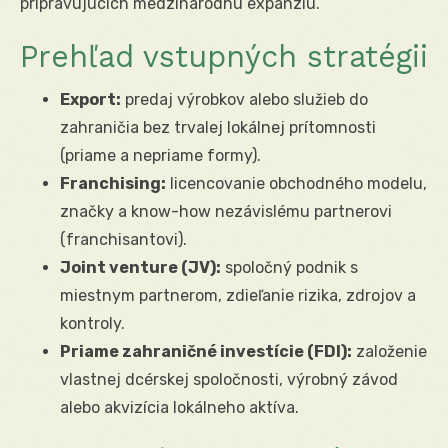
pripravujúcich medzinárodnú expanziu.
Prehľad vstupných stratégii
Export:
predaj výrobkov alebo služieb do
zahraničia bez trvalej lokálnej prítomnosti
(priame a nepriame formy).
Franchising:
licencovanie obchodného modelu,
značky a know-how nezávislému partnerovi
(franchisantovi).
Joint venture (JV):
spoločný podnik s
miestnym partnerom, zdieľanie rizika, zdrojov a
kontroly.
Priame zahraničné investície (FDI):
založenie
vlastnej dcérskej spoločnosti, výrobný závod
alebo akvizícia lokálneho aktíva.