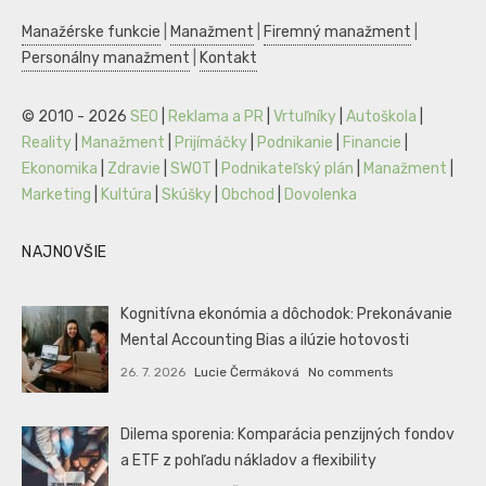
Manažérske funkcie
|
Manažment
|
Firemný manažment
|
Personálny manažment
|
Kontakt
© 2010 - 2026
SEO
|
Reklama a PR
|
Vrtuľníky
|
Autoškola
|
Reality
|
Manažment
|
Prijímáčky
|
Podnikanie
|
Financie
|
Ekonomika
|
Zdravie
|
SWOT
|
Podnikateľský plán
|
Manažment
|
Marketing
|
Kultúra
|
Skúšky
|
Obchod
|
Dovolenka
NAJNOVŠIE
Kognitívna ekonómia a dôchodok: Prekonávanie
Mental Accounting Bias a ilúzie hotovosti
26. 7. 2026
Lucie Čermáková
No comments
Dilema sporenia: Komparácia penzijných fondov
a ETF z pohľadu nákladov a flexibility