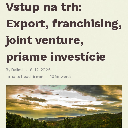
Vstup na trh:
Export, franchising,
joint venture,
priame investície
By
Dalimil
Posted
8. 12. 2025
on
Time to Read:
5 min
-
1066
words