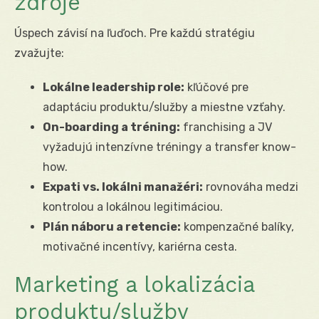
zdroje
Úspech závisí na ľuďoch. Pre každú stratégiu
zvažujte:
Lokálne leadership role:
kľúčové pre
adaptáciu produktu/služby a miestne vzťahy.
On-boarding a tréning:
franchising a JV
vyžadujú intenzívne tréningy a transfer know-
how.
Expati vs. lokálni manažéri:
rovnováha medzi
kontrolou a lokálnou legitimáciou.
Plán náboru a retencie:
kompenzačné balíky,
motivačné incentívy, kariérna cesta.
Marketing a lokalizácia
produktu/služby