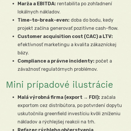
Marža a EBITDA:
rentabilita po zohľadnení
lokálnych nákladov.
Time-to-break-even:
doba do bodu, kedy
projekt začína generovať pozitívne cash-flow.
Customer acquisition cost (CAC) a LTV:
efektívnosť marketingu a kvalita zákazníckej
bázy.
Compliance a právne incidenty:
počet a
závažnosť regulatórnych problémov.
Mini prípadové ilustrácie
Malá výrobná firma (export → FDI):
začala
exportom cez distribútora, po potvrdení dopytu
uskutočnila greenfield investíciu kvôli zníženiu
nákladov a rýchlejšej reakcii na trh.
Reťazec rýchleho občerstvenia