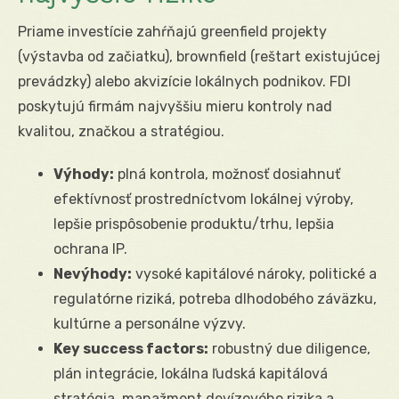
Priame investície zahŕňajú greenfield projekty
(výstavba od začiatku), brownfield (reštart existujúcej
prevádzky) alebo akvizície lokálnych podnikov. FDI
poskytujú firmám najvyššiu mieru kontroly nad
kvalitou, značkou a stratégiou.
Výhody:
plná kontrola, možnosť dosiahnuť
efektívnosť prostredníctvom lokálnej výroby,
lepšie prispôsobenie produktu/trhu, lepšia
ochrana IP.
Nevýhody:
vysoké kapitálové nároky, politické a
regulatórne riziká, potreba dlhodobého záväzku,
kultúrne a personálne výzvy.
Key success factors:
robustný due diligence,
plán integrácie, lokálna ľudská kapitálová
stratégia, manažment devízového rizika a