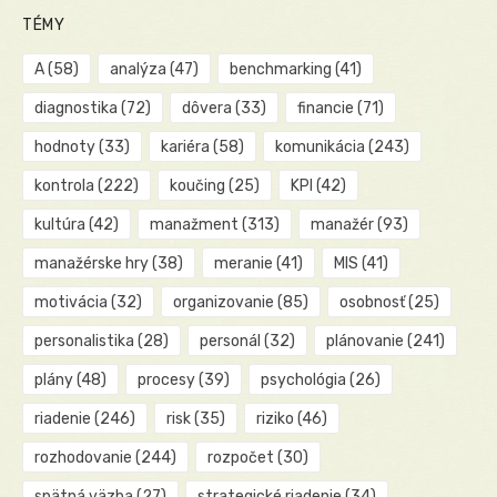
TÉMY
A
(58)
analýza
(47)
benchmarking
(41)
diagnostika
(72)
dôvera
(33)
financie
(71)
hodnoty
(33)
kariéra
(58)
komunikácia
(243)
kontrola
(222)
koučing
(25)
KPI
(42)
kultúra
(42)
manažment
(313)
manažér
(93)
manažérske hry
(38)
meranie
(41)
MIS
(41)
motivácia
(32)
organizovanie
(85)
osobnosť
(25)
personalistika
(28)
personál
(32)
plánovanie
(241)
plány
(48)
procesy
(39)
psychológia
(26)
riadenie
(246)
risk
(35)
riziko
(46)
rozhodovanie
(244)
rozpočet
(30)
spätná väzba
(27)
strategické riadenie
(34)