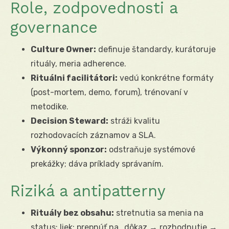
Role, zodpovednosti a
governance
Culture Owner:
definuje štandardy, kurátoruje
rituály, meria adherence.
Rituálni facilitátori:
vedú konkrétne formáty
(post-mortem, demo, forum), trénovaní v
metodike.
Decision Steward:
stráži kvalitu
rozhodovacích záznamov a SLA.
Výkonný sponzor:
odstraňuje systémové
prekážky; dáva príklady správaním.
Riziká a antipatterny
Rituály bez obsahu:
stretnutia sa menia na
status; liek: prepnúť na „dôkaz → rozhodnutie →