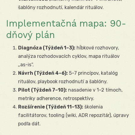
šablóny rozhodnutí, kalendár rituálov.
Implementačná mapa: 90-
dňový plán
Diagnóza (Týždeň 1–3):
hĺbkové rozhovory,
analýza rozhodovacích cyklov, mapa rituálov
„as-is“.
Návrh (Týždeň 4–6):
5–7 princípov, katalóg
rituálov, playbook rozhodnutí a šablóny.
Pilot (Týždeň 7–10):
nasadenie v 1–2 tímoch,
metriky adherence, retrospektívy.
Rozšírenie (Týždeň 11–13):
školenia
facilitátorov, tooling (wiki, ADR repozitár), úpravy
podľa dát.