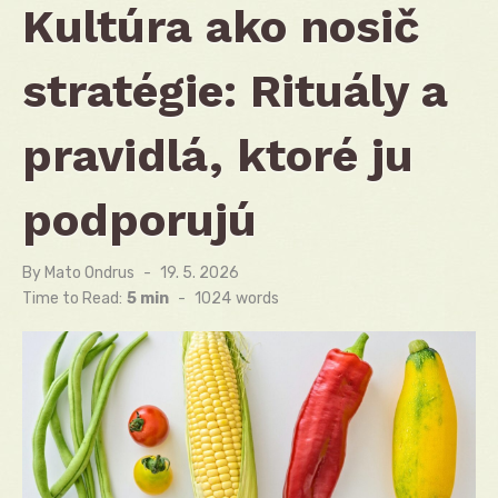
Kultúra ako nosič
stratégie: Rituály a
pravidlá, ktoré ju
podporujú
By
Mato Ondrus
Posted
19. 5. 2026
on
Time to Read:
5 min
-
1024
words