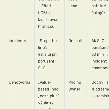
÷ Effort
Lead
ostatné
(ICE) s
čakajú/ar
kvartilovou
hranicou
Incidenty
„Stop-the-
On-call
Ak SLO
line“:
porušené
eskaluj pri
30 min →
porušení
incident
SLO
command
Cenotvorba
„Value-
Pricing
Odchýlka 
based“ nad
Owner
% od rám
„cost-plus“,
→ komisi
výnimky