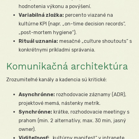
hodnotenia výkonu a povýšení.
Variabilná zložka:
percento viazané na
kultúrne KPI (napr. „on-time decision records“,
„post-mortem hygiene“).
Rituál uznania:
mesačné „culture shoutouts“ s
konkrétnymi príkladmi správania.
Komunikačná architektúra
Zrozumiteľné kanály a kadencia sú kritické:
Asynchrónne:
rozhodovacie záznamy (ADR),
projektové memá, nástenky metrík.
Synchrónne:
krátke, rozhodovacie meetingy s
prahom (min. 2 alternatívy, max. 30 min, jasný
owner).
Viditeľnosť:
„kultúrny manifest“ v intranete,