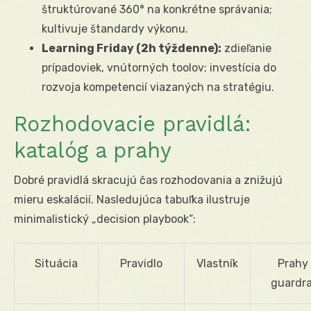
štruktúrované 360° na konkrétne správania;
kultivuje štandardy výkonu.
Learning Friday (2h týždenne):
zdieľanie
prípadoviek, vnútorných toolov; investícia do
rozvoja kompetencií viazaných na stratégiu.
Rozhodovacie pravidlá:
katalóg a prahy
Dobré pravidlá skracujú čas rozhodovania a znižujú
mieru eskalácií. Nasledujúca tabuľka ilustruje
minimalistický „decision playbook“:
Situácia
Pravidlo
Vlastník
Prahy
guardra