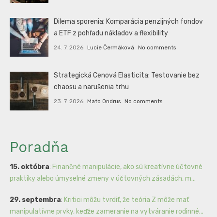
Dilema sporenia: Komparácia penzijných fondov
a ETF z pohľadu nákladov a flexibility
24. 7. 2026
Lucie Čermáková
No comments
Strategická Cenová Elasticita: Testovanie bez
chaosu a narušenia trhu
23. 7. 2026
Mato Ondrus
No comments
Poradňa
15. októbra
:
Finančné manipulácie, ako sú kreatívne účtovné
praktiky alebo úmyselné zmeny v účtovných zásadách, m...
29. septembra
:
Kritici môžu tvrdiť, že teória Z môže mať
manipulatívne prvky, keďže zameranie na vytváranie rodinné...