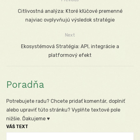
Navigácia
Previous
Citlivostná analýza: Ktoré kľúčové premenné
v
post:
najviac ovplyvňujú výsledok stratégie
článku
Next
Next
Ekosystémová Stratégia: API, integrácie a
post:
platformový efekt
Poradňa
Potrebujete radu? Chcete pridať komentár, doplniť
alebo upraviť túto stránku? Vyplňte textové pole
nižšie. Ďakujeme ♥
VÁŠ TEXT