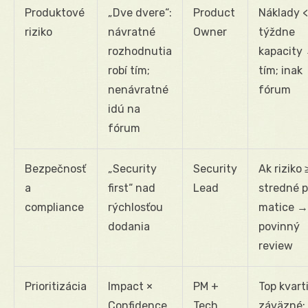
Produktové
„Dve dvere“:
Product
Náklady <
riziko
návratné
Owner
týždne
rozhodnutia
kapacity
robí tím;
tím; inak
nenávratné
fórum
idú na
fórum
Bezpečnosť
„Security
Security
Ak riziko 
a
first“ nad
Lead
stredné p
compliance
rýchlosťou
matice →
dodania
povinný
review
Prioritizácia
Impact ×
PM +
Top kvarti
Confidence
Tech
záväzné;