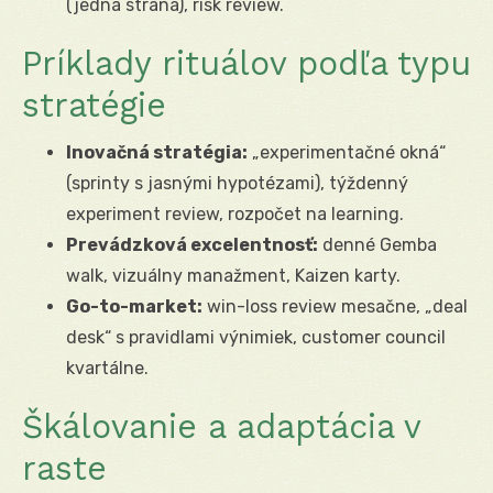
(jedna strana), risk review.
Príklady rituálov podľa typu
stratégie
Inovačná stratégia:
„experimentačné okná“
(sprinty s jasnými hypotézami), týždenný
experiment review, rozpočet na learning.
Prevádzková excelentnosť:
denné Gemba
walk, vizuálny manažment, Kaizen karty.
Go-to-market:
win-loss review mesačne, „deal
desk“ s pravidlami výnimiek, customer council
kvartálne.
Škálovanie a adaptácia v
raste