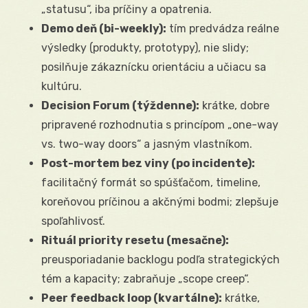
„statusu“, iba príčiny a opatrenia.
Demo deň (bi-weekly):
tím predvádza reálne
výsledky (produkty, prototypy), nie slidy;
posilňuje zákaznícku orientáciu a učiacu sa
kultúru.
Decision Forum (týždenne):
krátke, dobre
pripravené rozhodnutia s princípom „one-way
vs. two-way doors“ a jasným vlastníkom.
Post-mortem bez viny (po incidente):
facilitačný formát so spúšťačom, timeline,
koreňovou príčinou a akčnými bodmi; zlepšuje
spoľahlivosť.
Rituál priority resetu (mesačne):
preusporiadanie backlogu podľa strategických
tém a kapacity; zabraňuje „scope creep“.
Peer feedback loop (kvartálne):
krátke,