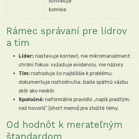
schvaľuje
komisia
Rámec správaní pre lídrov
a tím
Líder:
nastavuje kontext, nie mikromanažment;
chráni fokus; vyžaduje evidenciu, nie názory.
Tím:
rozhoduje čo najbližšie k problému;
dokumentuje rozhodnutia; žiada spätnú väzbu
skôr ako neskôr.
Spoločné:
neformálne pravidlo „napíš predtým,
než hovoríš“ (short memo) pre zložité témy.
Od hodnôt k merateľným
štandardom