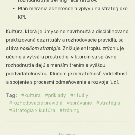
rozhodnutí) a tréning facilitátorov.
Plán merania adherence a vplyvu na strategické
KPI.
Kultúra, ktorá je úmyselne navrhnutá a disciplinovane
praktizovaná cez rituály a rozhodovacie pravidlá, sa
stáva
nosičom stratégie
. Znižuje entropiu, zrýchľuje
učenie a vytvára prostredie, v ktorom sa správne
rozhodnutia dejú s menším trením a vyššou
predvídateľnosťou. Kľúčom je merateľnosť, viditeľnosť
a spojenie s procesmi odmeňovania a rozvoja ľudí.
Tag:
kultúra
príklady
rituály
rozhodovacie pravidlá
správanie
stratégia
Stratégia × kultúra
tréning
Previous