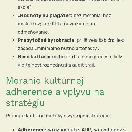
akcia“.
„Hodnoty na plagáte“:
bez merania, bez
dôsledkov; liek: KPI a naviazanie na
odmeňovanie.
Prebytočná byrokracia:
príliš veľa šablón; liek:
zásada „minimálne nutné artefakty“.
Hero kultúra:
rozhodnutia mimo procesu; liek:
viditeľnosť rozhodnutí a audit trail.
Meranie kultúrnej
adherence a vplyvu na
stratégiu
Prepojte kultúrne metriky s výstupmi stratégie:
Adherence:
% rozhodnutí s ADR, % meetingov s