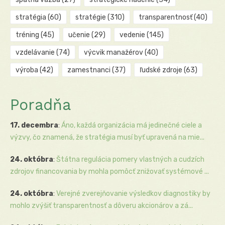
stratégia
(60)
stratégie
(310)
transparentnosť
(40)
tréning
(45)
učenie
(29)
vedenie
(145)
vzdelávanie
(74)
výcvik manažérov
(40)
výroba
(42)
zamestnanci
(37)
ľudské zdroje
(63)
Poradňa
17. decembra
:
Áno, každá organizácia má jedinečné ciele a
výzvy, čo znamená, že stratégia musí byť upravená na mie...
24. októbra
:
Štátna regulácia pomery vlastných a cudzích
zdrojov financovania by mohla pomôcť znižovať systémové ...
24. októbra
:
Verejné zverejňovanie výsledkov diagnostiky by
mohlo zvýšiť transparentnosť a dôveru akcionárov a zá...