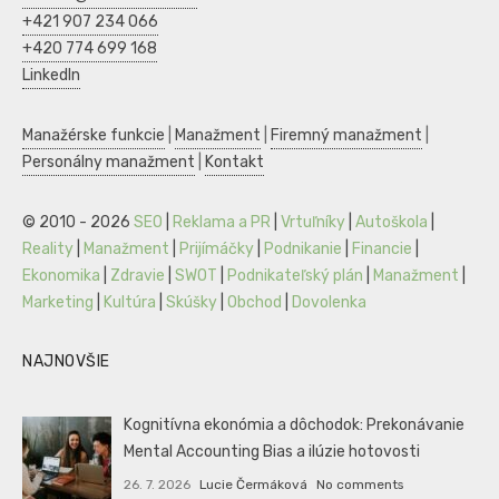
+421 907 234 066
+420 774 699 168
LinkedIn
Manažérske funkcie
|
Manažment
|
Firemný manažment
|
Personálny manažment
|
Kontakt
© 2010 - 2026
SEO
|
Reklama a PR
|
Vrtuľníky
|
Autoškola
|
Reality
|
Manažment
|
Prijímáčky
|
Podnikanie
|
Financie
|
Ekonomika
|
Zdravie
|
SWOT
|
Podnikateľský plán
|
Manažment
|
Marketing
|
Kultúra
|
Skúšky
|
Obchod
|
Dovolenka
NAJNOVŠIE
Kognitívna ekonómia a dôchodok: Prekonávanie
Mental Accounting Bias a ilúzie hotovosti
26. 7. 2026
Lucie Čermáková
No comments