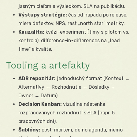
jasným cieľom a výsledkom, SLA na publikáciu.
Výstupy stratégie:
čas od nápadu po release,
miera defektov, NPS, rast „north star“ metriky.
Kauzalita:
kvázi-experiment (tímy s pilotom vs.
kontrola), difference-in-differences na „lead
time“ a kvalite.
Tooling a artefakty
ADR repozitár:
jednoduchý formát (Kontext →
Alternatívy → Rozhodnutie → Dôsledky →
Owner → Dátum).
Decision Kanban:
vizuálna nástenka
rozpracovaných rozhodnutí s SLA (napr. 5
pracovných dní).
Šablóny:
post-mortem, demo agenda, memo