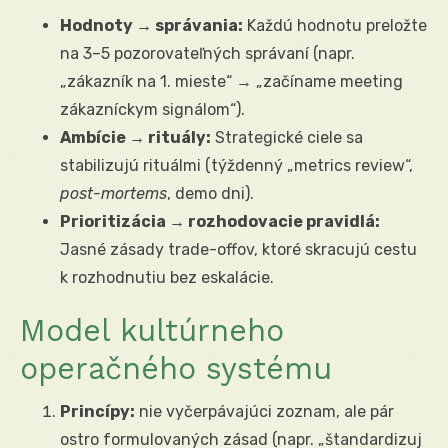
Hodnoty → správania:
Každú hodnotu preložte
na 3–5 pozorovateľných správaní (napr.
„zákazník na 1. mieste“ → „začíname meeting
zákazníckym signálom“).
Ambície → rituály:
Strategické ciele sa
stabilizujú rituálmi (týždenný „metrics review“,
post-mortems
, demo dni).
Prioritizácia → rozhodovacie pravidlá:
Jasné zásady trade-offov, ktoré skracujú cestu
k rozhodnutiu bez eskalácie.
Model kultúrneho
operačného systému
Princípy:
nie vyčerpávajúci zoznam, ale pár
ostro formulovaných zásad (napr. „štandardizuj