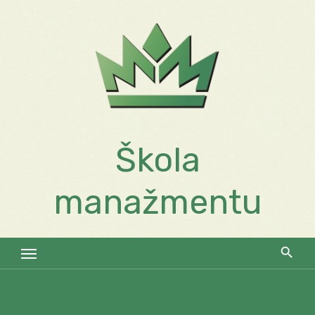
Skip
to
content
Škola
manažmentu