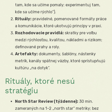
tam, kde sa učíme pomaly; experimentuj tam,
kde sa učíme rýchlo“).
Rituály:
pravidelné, pomenované formáty práce
a komunikácie, ktoré ukotvujú princípy v praxi.
Rozhodovacie pravidlá:
skratky pre voľbu
medzi rýchlosťou, kvalitou, nákladmi a rizikom;
definované prahy a roly.
Artefakty:
dokumenty, šablóny, nástenky
metrík, kanály spätnej väzby, ktoré sprístupňujú
kultúru „na dotyk“.
Rituály, ktoré nesú
stratégiu
North Star Review (týždenne):
30 min.
zameraných na 1–2 „north star“ metriky; bez