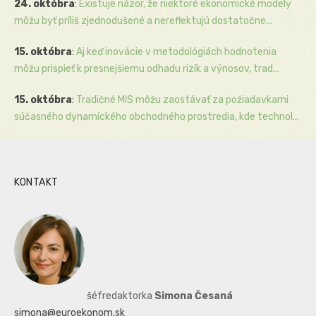
24. októbra
:
Existuje názor, že niektoré ekonomické modely
môžu byť príliš zjednodušené a nereflektujú dostatočne...
15. októbra
:
Aj keď inovácie v metodológiách hodnotenia
môžu prispieť k presnejšiemu odhadu rizík a výnosov, trad...
15. októbra
:
Tradičné MIS môžu zaostávať za požiadavkami
súčasného dynamického obchodného prostredia, kde technol...
KONTAKT
šéfredaktorka
Simona Česaná
simona@euroekonom.sk