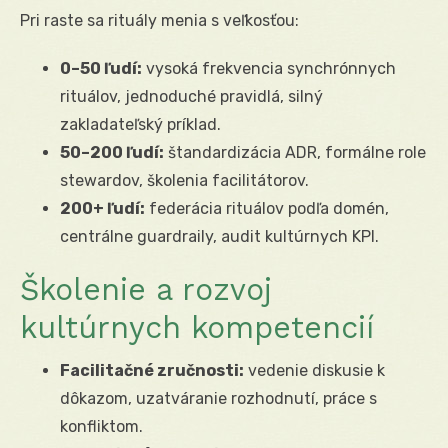
Pri raste sa rituály menia s veľkosťou:
0–50 ľudí:
vysoká frekvencia synchrónnych
rituálov, jednoduché pravidlá, silný
zakladateľský príklad.
50–200 ľudí:
štandardizácia ADR, formálne role
stewardov, školenia facilitátorov.
200+ ľudí:
federácia rituálov podľa domén,
centrálne guardraily, audit kultúrnych KPI.
Školenie a rozvoj
kultúrnych kompetencií
Facilitačné zručnosti:
vedenie diskusie k
dôkazom, uzatváranie rozhodnutí, práce s
konfliktom.