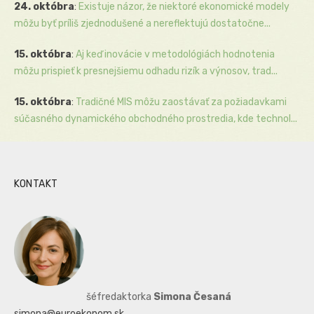
24. októbra
:
Existuje názor, že niektoré ekonomické modely
môžu byť príliš zjednodušené a nereflektujú dostatočne...
15. októbra
:
Aj keď inovácie v metodológiách hodnotenia
môžu prispieť k presnejšiemu odhadu rizík a výnosov, trad...
15. októbra
:
Tradičné MIS môžu zaostávať za požiadavkami
súčasného dynamického obchodného prostredia, kde technol...
KONTAKT
šéfredaktorka
Simona Česaná
simona@euroekonom.sk