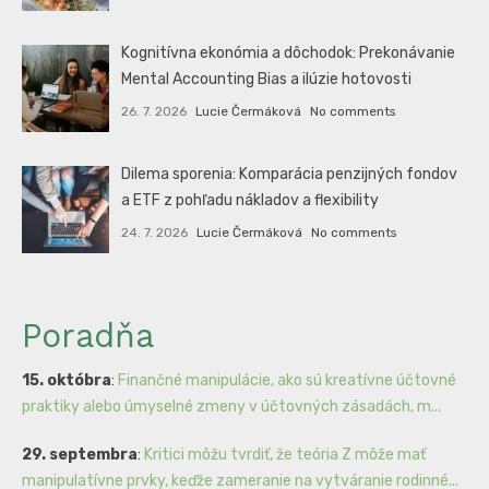
Kognitívna ekonómia a dôchodok: Prekonávanie
Mental Accounting Bias a ilúzie hotovosti
26. 7. 2026
Lucie Čermáková
No comments
Dilema sporenia: Komparácia penzijných fondov
a ETF z pohľadu nákladov a flexibility
24. 7. 2026
Lucie Čermáková
No comments
Poradňa
15. októbra
:
Finančné manipulácie, ako sú kreatívne účtovné
praktiky alebo úmyselné zmeny v účtovných zásadách, m...
29. septembra
:
Kritici môžu tvrdiť, že teória Z môže mať
manipulatívne prvky, keďže zameranie na vytváranie rodinné...