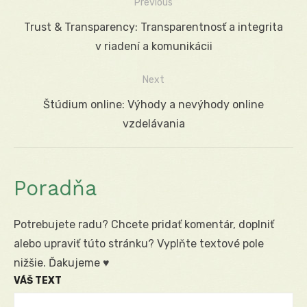
Previous
Navigácia
Previous
Trust & Transparency: Transparentnosť a integrita
v
post:
v riadení a komunikácii
článku
Next
Next
Štúdium online: Výhody a nevýhody online
post:
vzdelávania
Poradňa
Potrebujete radu? Chcete pridať komentár, doplniť
alebo upraviť túto stránku? Vyplňte textové pole
nižšie. Ďakujeme ♥
VÁŠ TEXT