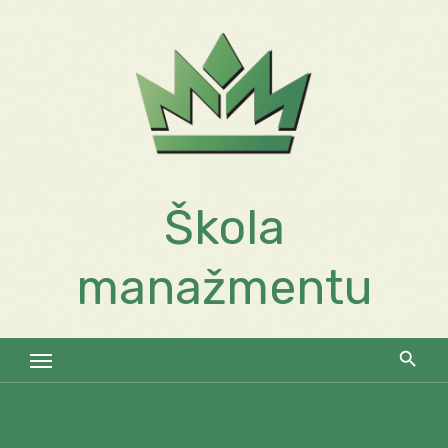
Skip
to
content
Škola
manažmentu