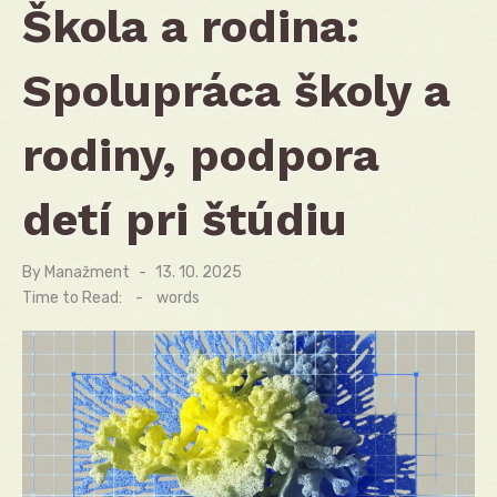
Škola a rodina:
Spolupráca školy a
rodiny, podpora
detí pri štúdiu
By
Manažment
Posted
13. 10. 2025
on
Time to Read:
-
words