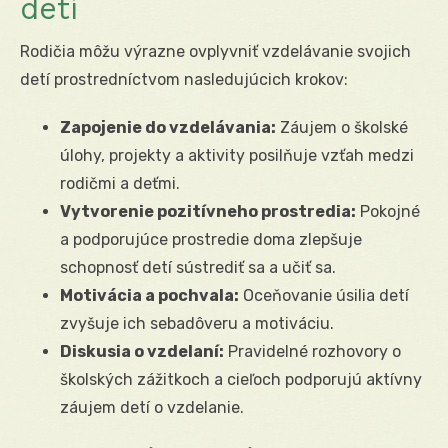
detí
Rodičia môžu výrazne ovplyvniť vzdelávanie svojich
detí prostredníctvom nasledujúcich krokov:
Zapojenie do vzdelávania:
Záujem o školské
úlohy, projekty a aktivity posilňuje vzťah medzi
rodičmi a deťmi.
Vytvorenie pozitívneho prostredia:
Pokojné
a podporujúce prostredie doma zlepšuje
schopnosť detí sústrediť sa a učiť sa.
Motivácia a pochvala:
Oceňovanie úsilia detí
zvyšuje ich sebadôveru a motiváciu.
Diskusia o vzdelaní:
Pravidelné rozhovory o
školských zážitkoch a cieľoch podporujú aktívny
záujem detí o vzdelanie.