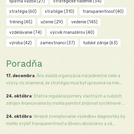
spätná väzba
(27)
strategické riadenie
(34)
stratégia
(60)
stratégie
(310)
transparentnosť
(40)
tréning
(45)
učenie
(29)
vedenie
(145)
vzdelávanie
(74)
výcvik manažérov
(40)
výroba
(42)
zamestnanci
(37)
ľudské zdroje
(63)
Poradňa
17. decembra
:
Áno, každá organizácia má jedinečné ciele a
výzvy, čo znamená, že stratégia musí byť upravená na mie...
24. októbra
:
Štátna regulácia pomery vlastných a cudzích
zdrojov financovania by mohla pomôcť znižovať systémové ...
24. októbra
:
Verejné zverejňovanie výsledkov diagnostiky by
mohlo zvýšiť transparentnosť a dôveru akcionárov a zá...