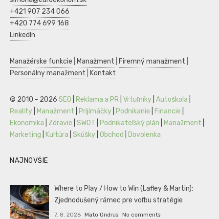
+421 907 234 066
+420 774 699 168
LinkedIn
Manažérske funkcie
|
Manažment
|
Firemný manažment
|
Personálny manažment
|
Kontakt
© 2010 - 2026
SEO
|
Reklama a PR
|
Vrtuľníky
|
Autoškola
|
Reality
|
Manažment
|
Prijímáčky
|
Podnikanie
|
Financie
|
Ekonomika
|
Zdravie
|
SWOT
|
Podnikateľský plán
|
Manažment
|
Marketing
|
Kultúra
|
Skúšky
|
Obchod
|
Dovolenka
NAJNOVŠIE
Where to Play / How to Win (Lafley & Martin):
Zjednodušený rámec pre voľbu stratégie
7. 8. 2026
Mato Ondrus
No comments