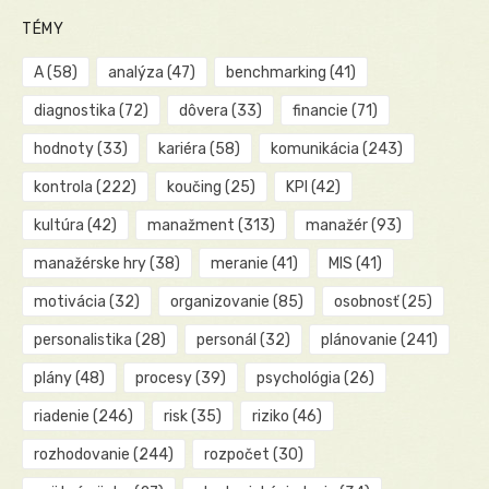
TÉMY
A
(58)
analýza
(47)
benchmarking
(41)
diagnostika
(72)
dôvera
(33)
financie
(71)
hodnoty
(33)
kariéra
(58)
komunikácia
(243)
kontrola
(222)
koučing
(25)
KPI
(42)
kultúra
(42)
manažment
(313)
manažér
(93)
manažérske hry
(38)
meranie
(41)
MIS
(41)
motivácia
(32)
organizovanie
(85)
osobnosť
(25)
personalistika
(28)
personál
(32)
plánovanie
(241)
plány
(48)
procesy
(39)
psychológia
(26)
riadenie
(246)
risk
(35)
riziko
(46)
rozhodovanie
(244)
rozpočet
(30)