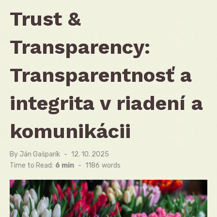
Trust &
Transparency:
Transparentnosť a
integrita v riadení a
komunikácii
By
Ján Gašparík
Posted
12. 10. 2025
on
Time to Read:
6 min
-
1186
words