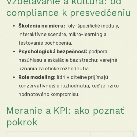
Vzdelávanie a kultúra: od
compliance k presvedčeniu
Školenia na mieru:
roly-špecifické moduly,
interaktívne scenáre, mikro-learning a
testovanie pochopenia.
Psychologická bezpečnosť:
podpora
nesúhlasu a eskalácie bez strachu; verejné
uznania za etické rozhodnutia.
Role modeling:
lídri viditeľne prijímajú
konzervatívnejšie rozhodnutia, keď je riziko
hodnotového kompromisu.
Meranie a KPI: ako poznať
pokrok