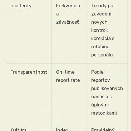
Incidenty
Frekvencia
Trendy po
a
zavedení
závažnosť
nových
kontrol;
korelácia s
rotáciou
personálu
Transparentnosť
On-time
Podiel
report rate
reportov
publikovaných
načas a s
úplnými
metodikami
Kultúra
Index
Pravidelný