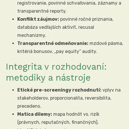
registrovanie, povinné schvaľovania, záznamy a
transparentné reporty.
Konflikt záujmov:
povinné ročné priznania,
databáza vedľajších aktivít, recusal
mechanizmy.
Transparentné odmeňovanie:
mzdové pásma,
kritériá bonusov, „pay equity“ audity.
Integrita v rozhodovaní:
metodiky a nástroje
Etické pre-screeningy rozhodnutí:
vplyv na
stakeholderov, proporcionalita, reversibilita,
precedens.
Matica dilemy:
mapa hodnôt vs. rizík
(právnych, reputačných, finančných),