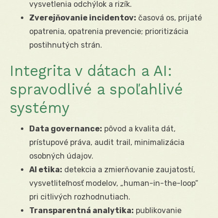
vysvetlenia odchýlok a rizík.
Zverejňovanie incidentov:
časová os, prijaté
opatrenia, opatrenia prevencie; prioritizácia
postihnutých strán.
Integrita v dátach a AI:
spravodlivé a spoľahlivé
systémy
Data governance:
pôvod a kvalita dát,
prístupové práva, audit trail, minimalizácia
osobných údajov.
AI etika:
detekcia a zmierňovanie zaujatostí,
vysvetliteľnosť modelov, „human-in-the-loop“
pri citlivých rozhodnutiach.
Transparentná analytika:
publikovanie