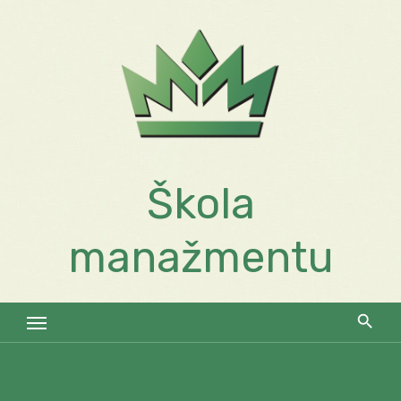
Skip
to
content
Škola
manažmentu