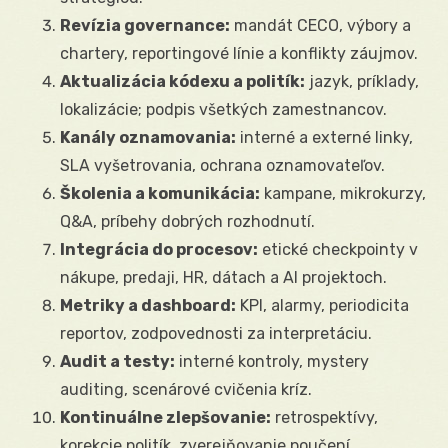
Revízia governance:
mandát CECO, výbory a
chartery, reportingové línie a konflikty záujmov.
Aktualizácia kódexu a politík:
jazyk, príklady,
lokalizácie; podpis všetkých zamestnancov.
Kanály oznamovania:
interné a externé linky,
SLA vyšetrovania, ochrana oznamovateľov.
Školenia a komunikácia:
kampane, mikrokurzy,
Q&A, príbehy dobrých rozhodnutí.
Integrácia do procesov:
etické checkpointy v
nákupe, predaji, HR, dátach a AI projektoch.
Metriky a dashboard:
KPI, alarmy, periodicita
reportov, zodpovednosti za interpretáciu.
Audit a testy:
interné kontroly, mystery
auditing, scenárové cvičenia kríz.
Kontinuálne zlepšovanie:
retrospektívy,
korekcie politík, zverejňovanie poučení.