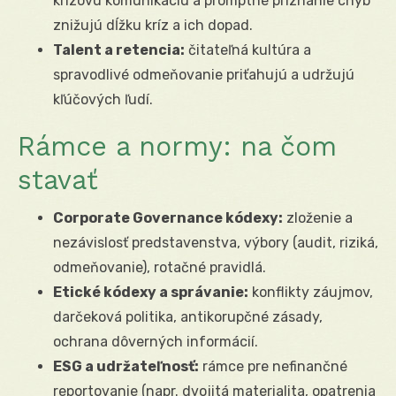
krízovú komunikáciu a promptné priznanie chýb
znižujú dĺžku kríz a ich dopad.
Talent a retencia:
čitateľná kultúra a
spravodlivé odmeňovanie priťahujú a udržujú
kľúčových ľudí.
Rámce a normy: na čom
stavať
Corporate Governance kódexy:
zloženie a
nezávislosť predstavenstva, výbory (audit, riziká,
odmeňovanie), rotačné pravidlá.
Etické kódexy a správanie:
konflikty záujmov,
darčeková politika, antikorupčné zásady,
ochrana dôverných informácií.
ESG a udržateľnosť:
rámce pre nefinančné
reportovanie (napr. dvojitá materialita, opatrenia