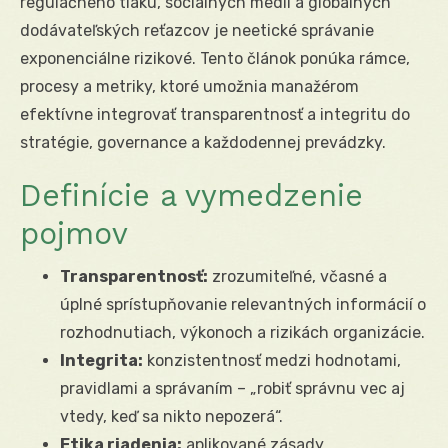
regulačného tlaku, sociálnych médií a globálnych
dodávateľských reťazcov je neetické správanie
exponenciálne rizikové. Tento článok ponúka rámce,
procesy a metriky, ktoré umožnia manažérom
efektívne integrovať transparentnosť a integritu do
stratégie, governance a každodennej prevádzky.
Definície a vymedzenie
pojmov
Transparentnosť:
zrozumiteľné, včasné a
úplné sprístupňovanie relevantných informácií o
rozhodnutiach, výkonoch a rizikách organizácie.
Integrita:
konzistentnosť medzi hodnotami,
pravidlami a správaním – „robiť správnu vec aj
vtedy, keď sa nikto nepozerá“.
Etika riadenia:
aplikované zásady