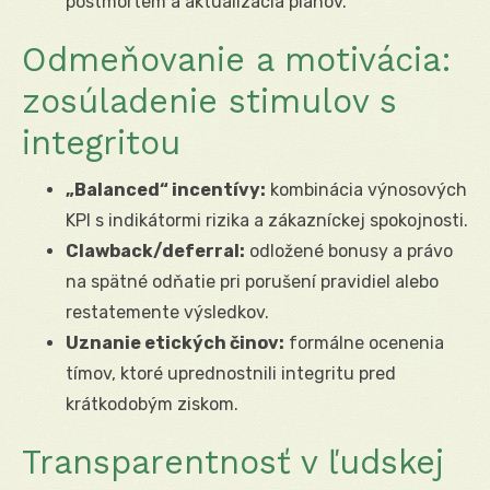
postmortem a aktualizácia plánov.
Odmeňovanie a motivácia:
zosúladenie stimulov s
integritou
„Balanced“ incentívy:
kombinácia výnosových
KPI s indikátormi rizika a zákazníckej spokojnosti.
Clawback/deferral:
odložené bonusy a právo
na spätné odňatie pri porušení pravidiel alebo
restatemente výsledkov.
Uznanie etických činov:
formálne ocenenia
tímov, ktoré uprednostnili integritu pred
krátkodobým ziskom.
Transparentnosť v ľudskej