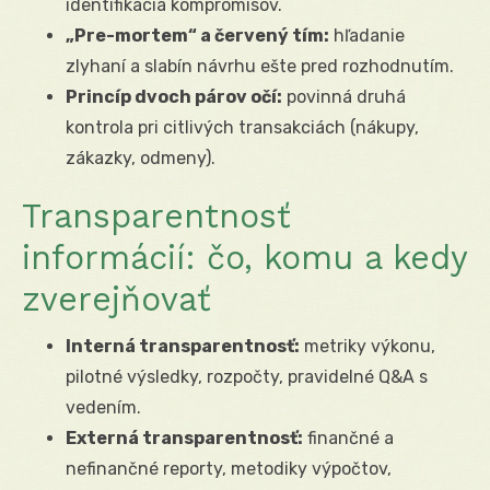
identifikácia kompromisov.
„Pre-mortem“ a červený tím:
hľadanie
zlyhaní a slabín návrhu ešte pred rozhodnutím.
Princíp dvoch párov očí:
povinná druhá
kontrola pri citlivých transakciách (nákupy,
zákazky, odmeny).
Transparentnosť
informácií: čo, komu a kedy
zverejňovať
Interná transparentnosť:
metriky výkonu,
pilotné výsledky, rozpočty, pravidelné Q&A s
vedením.
Externá transparentnosť:
finančné a
nefinančné reporty, metodiky výpočtov,