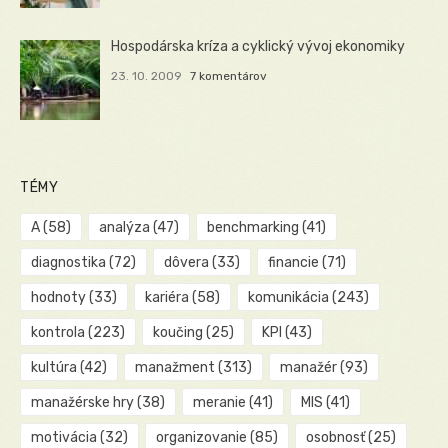
Hospodárska kríza a cyklický vývoj ekonomiky
23. 10. 2009
7 komentárov
TÉMY
A
(58)
analýza
(47)
benchmarking
(41)
diagnostika
(72)
dôvera
(33)
financie
(71)
hodnoty
(33)
kariéra
(58)
komunikácia
(243)
kontrola
(223)
koučing
(25)
KPI
(43)
kultúra
(42)
manažment
(313)
manažér
(93)
manažérske hry
(38)
meranie
(41)
MIS
(41)
motivácia
(32)
organizovanie
(85)
osobnosť
(25)