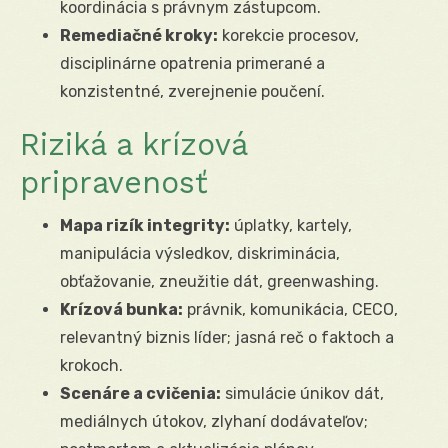
koordinácia s právnym zástupcom.
Remediačné kroky:
korekcie procesov,
disciplinárne opatrenia primerané a
konzistentné, zverejnenie poučení.
Riziká a krízová
pripravenosť
Mapa rizík integrity:
úplatky, kartely,
manipulácia výsledkov, diskriminácia,
obťažovanie, zneužitie dát, greenwashing.
Krízová bunka:
právnik, komunikácia, CECO,
relevantný biznis líder; jasná reč o faktoch a
krokoch.
Scenáre a cvičenia:
simulácie únikov dát,
mediálnych útokov, zlyhaní dodávateľov;