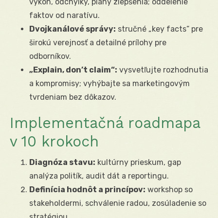
výkon, odchýlky, plány zlepšenia; oddelenie
faktov od naratívu.
Dvojkanálové správy:
stručné „key facts“ pre
širokú verejnosť a detailné prílohy pre
odborníkov.
„Explain, don’t claim“:
vysvetľujte rozhodnutia
a kompromisy; vyhýbajte sa marketingovým
tvrdeniam bez dôkazov.
Implementačná roadmapa
v 10 krokoch
Diagnóza stavu:
kultúrny prieskum, gap
analýza politík, audit dát a reportingu.
Definícia hodnôt a princípov:
workshop so
stakeholdermi, schválenie radou, zosúladenie so
stratégiou.