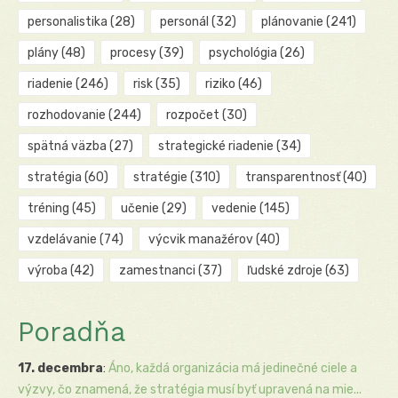
personalistika
(28)
personál
(32)
plánovanie
(241)
plány
(48)
procesy
(39)
psychológia
(26)
riadenie
(246)
risk
(35)
riziko
(46)
rozhodovanie
(244)
rozpočet
(30)
spätná väzba
(27)
strategické riadenie
(34)
stratégia
(60)
stratégie
(310)
transparentnosť
(40)
tréning
(45)
učenie
(29)
vedenie
(145)
vzdelávanie
(74)
výcvik manažérov
(40)
výroba
(42)
zamestnanci
(37)
ľudské zdroje
(63)
Poradňa
17. decembra
:
Áno, každá organizácia má jedinečné ciele a
výzvy, čo znamená, že stratégia musí byť upravená na mie...