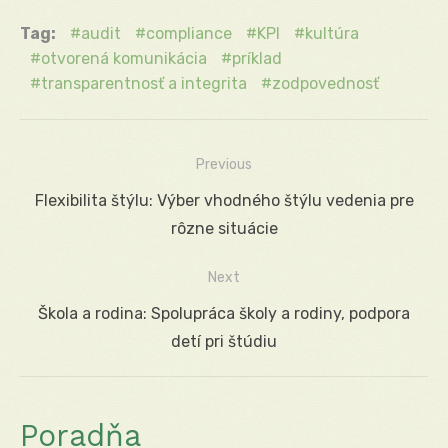
Tag:
audit
compliance
KPI
kultúra
otvorená komunikácia
príklad
transparentnosť a integrita
zodpovednosť
Previous
Navigácia
Previous
Flexibilita štýlu: Výber vhodného štýlu vedenia pre
v
post:
rôzne situácie
článku
Next
Next
Škola a rodina: Spolupráca školy a rodiny, podpora
post:
detí pri štúdiu
Poradňa