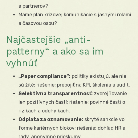
a partnerov?
Máme plán krízovej komunikácie s jasnými rolami
a časovou osou?
Najčastejšie „anti-
patterny“ a ako sa im
vyhnúť
„Paper compliance“:
politiky existujú, ale nie
sú žité; riešenie: prepojiť na KPI, školenia a audit.
Selektívna transparentnosť:
zverejňovanie
len pozitívnych častí; riešenie: povinné časti o
rizikách a odchýlkach.
Odplata za oznamovanie:
skryté sankcie vo
forme kariérnych blokov; riešenie: dohľad HR a
rady, anonymné prieskumy.