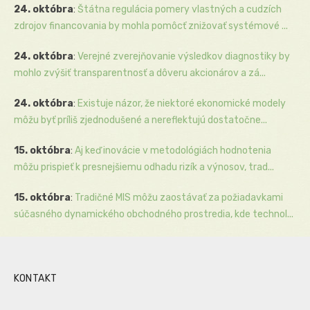
24. októbra
:
Štátna regulácia pomery vlastných a cudzích
zdrojov financovania by mohla pomôcť znižovať systémové ...
24. októbra
:
Verejné zverejňovanie výsledkov diagnostiky by
mohlo zvýšiť transparentnosť a dôveru akcionárov a zá...
24. októbra
:
Existuje názor, že niektoré ekonomické modely
môžu byť príliš zjednodušené a nereflektujú dostatočne...
15. októbra
:
Aj keď inovácie v metodológiách hodnotenia
môžu prispieť k presnejšiemu odhadu rizík a výnosov, trad...
15. októbra
:
Tradičné MIS môžu zaostávať za požiadavkami
súčasného dynamického obchodného prostredia, kde technol...
KONTAKT