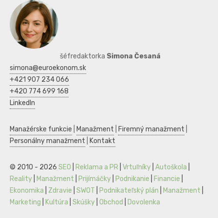
šéfredaktorka
Simona Česaná
simona@euroekonom.sk
+421 907 234 066
+420 774 699 168
LinkedIn
Manažérske funkcie
|
Manažment
|
Firemný manažment
|
Personálny manažment
|
Kontakt
© 2010 - 2026
SEO
|
Reklama a PR
|
Vrtuľníky
|
Autoškola
|
Reality
|
Manažment
|
Prijímáčky
|
Podnikanie
|
Financie
|
Ekonomika
|
Zdravie
|
SWOT
|
Podnikateľský plán
|
Manažment
|
Marketing
|
Kultúra
|
Skúšky
|
Obchod
|
Dovolenka