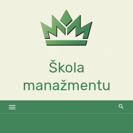
Skip
to
content
Škola
manažmentu