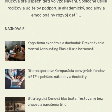
kľúčová pre úspech detí vo vzdelávaní. Spoločné úsilie
rodičov a učiteľov podporuje akademický, sociálny a
emocionálny rozvoj detí. …
NAJNOVŠIE
Kognitívna ekonómia a dôchodok: Prekonávanie
Mental Accounting Bias a ilúzie hotovosti
Dilema sporenia: Komparácia penzijných fondov
a ETF z pohľadu nákladov a flexibility
Strategická Cenová Elasticita: Testovanie bez
chaosu a narušenia trhu