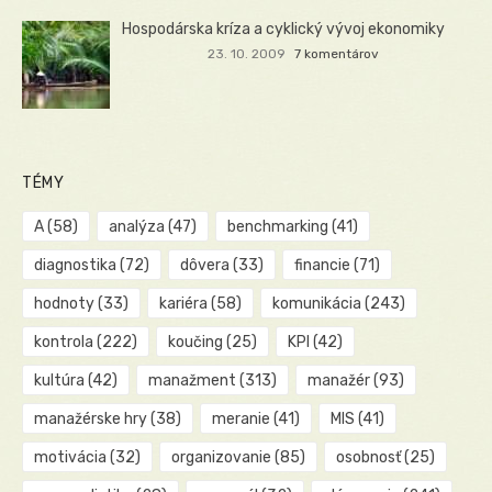
Hospodárska kríza a cyklický vývoj ekonomiky
23. 10. 2009
7 komentárov
TÉMY
A
(58)
analýza
(47)
benchmarking
(41)
diagnostika
(72)
dôvera
(33)
financie
(71)
hodnoty
(33)
kariéra
(58)
komunikácia
(243)
kontrola
(222)
koučing
(25)
KPI
(42)
kultúra
(42)
manažment
(313)
manažér
(93)
manažérske hry
(38)
meranie
(41)
MIS
(41)
motivácia
(32)
organizovanie
(85)
osobnosť
(25)