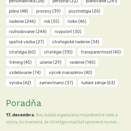
personalistika
(28)
personál
(32)
plánovanie
(241)
plány
(48)
procesy
(39)
psychológia
(26)
riadenie
(246)
risk
(35)
riziko
(46)
rozhodovanie
(244)
rozpočet
(30)
spätná väzba
(27)
strategické riadenie
(34)
stratégia
(60)
stratégie
(310)
transparentnosť
(40)
tréning
(45)
učenie
(29)
vedenie
(145)
vzdelávanie
(74)
výcvik manažérov
(40)
výroba
(42)
zamestnanci
(37)
ľudské zdroje
(63)
Poradňa
17. decembra
:
Áno, každá organizácia má jedinečné ciele a
výzvy, čo znamená, že stratégia musí byť upravená na mie...