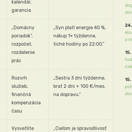
kalendár,
dia
garancia
dôv
24.
„Domácny
„Syn platí energie 40 %,
eko
poriadok“,
nákup 1× týždenne,
a n
rozpočet,
tiché hodiny po 22:00.“
rozdelenie
15.
hod
prác
rizí
Rozvrh
„Sestra 3 dni týždenne,
15.
služieb,
brat 2 dni + 100 €/mes.
pož
obc
finančná
na dopravu.“
kompenzácia
času
Vysvetlite
„Cieľom je spravodlivosť