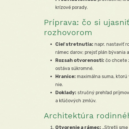
krízové porady.
Príprava: čo si ujasn
rozhovorom
Cieľ stretnutia:
napr. nastaviť 
rámec darov; prejsť plán bývania a
Rozsah otvorenosti:
čo chcete z
ostáva súkromné.
Hranice:
maximálna suma, ktorú vi
nie.
Doklady:
stručný prehľad príjmov
a kľúčových zmlúv.
Architektúra rodinné
Otvorenie a rámec:
„Stretli sme 