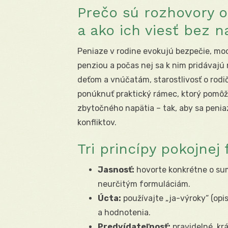
Prečo sú rozhovory o 
a ako ich viesť bez n
Peniaze v rodine evokujú bezpečie, moc,
penziou a počas nej sa k nim pridávajú
deťom a vnúčatám, starostlivosť o rodič
ponúknuť praktický rámec, ktorý pomôže
zbytočného napätia – tak, aby sa peniaz
konfliktov.
Tri princípy pokojnej
Jasnosť:
hovorte konkrétne o su
neurčitým formuláciám.
Úcta:
používajte „ja-výroky“ (opi
a hodnotenia.
Predvídateľnosť:
pravidelné, kr