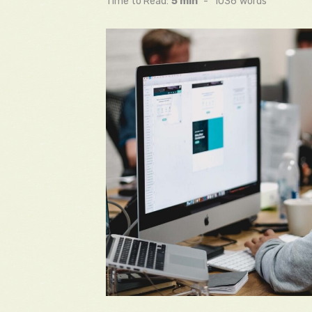
Time to Read:
5 min
-
1036
words