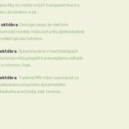
gnostiky by mohlo zvýšiť transparentnosť a
eru akcionárov a zá...
 októbra
:
Existuje názor, že niektoré
nomické modely môžu byť príliš zjednodušené
ereflektujú dostatočne...
 októbra
:
Aj keď inovácie v metodológiách
notenia môžu prispieť k presnejšiemu odhadu
k a výnosov, trad...
 októbra
:
Tradičné MIS môžu zaostávať za
iadavkami súčasného dynamického
hodného prostredia, kde technol...