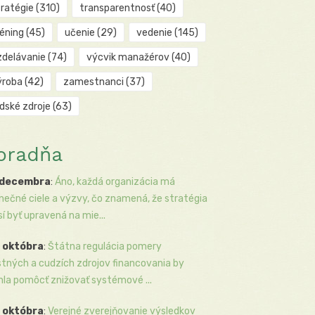
tratégie
(310)
transparentnosť
(40)
réning
(45)
učenie
(29)
vedenie
(145)
zdelávanie
(74)
výcvik manažérov
(40)
ýroba
(42)
zamestnanci
(37)
udské zdroje
(63)
oradňa
 decembra
:
Áno, každá organizácia má
inečné ciele a výzvy, čo znamená, že stratégia
í byť upravená na mie...
 októbra
:
Štátna regulácia pomery
stných a cudzích zdrojov financovania by
la pomôcť znižovať systémové ...
 októbra
:
Verejné zverejňovanie výsledkov