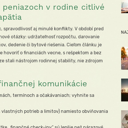
peniazoch v rodine citlivé
apätia
 spravodlivosť aj minulé konflikty. V období pred
NA
 nové otázky: udržateľnosť rozpočtu, darovanie
ov, dedenie či bytové riešenia. Cieľom článku je
 hovoriť o financiách vecne, s rešpektom a bez
e stali nástrojom rodinnej stability, nie zdrojom
 finančnej komunikácie
mách, termínoch a očakávaniach; vyhnite sa
s vlastných potrieb a limitov) namiesto obviňovania
átke „finančné check-iny“ sú lepšie než nárazové