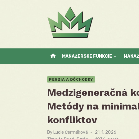
Skip
to
content
home
MANAŽÉRSKE FUNKCIE
MANA
PENZIA A DÔCHODKY
Medzigeneračná ko
Metódy na minimal
konfliktov
By
Lucie Čermáková
Posted
21. 1. 2026
on