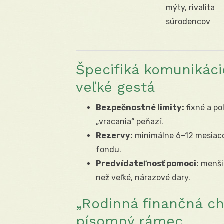
mýty, rivalita
súrodencov
Špecifiká komunikácie
veľké gestá
Bezpečnostné limity:
fixné a po
„vracania“ peňazí.
Rezervy:
minimálne 6–12 mesiaco
fondu.
Predvídateľnosť pomoci:
menšie
než veľké, nárazové dary.
„Rodinná finančná ch
písomný rámec