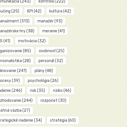
omunikácia
(243)
kontrola
(222)
oučing
(25)
KPI
(42)
kultúra
(42)
anažment
(313)
manažér
(93)
anažérske hry
(38)
meranie
(41)
IS
(41)
motivácia
(32)
rganizovanie
(85)
osobnosť
(25)
rsonalistika
(28)
personál
(32)
lánovanie
(241)
plány
(48)
rocesy
(39)
psychológia
(26)
adenie
(246)
risk
(35)
riziko
(46)
ozhodovanie
(244)
rozpočet
(30)
pätná väzba
(27)
rategické riadenie
(34)
stratégia
(60)