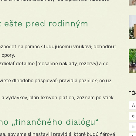
iť ešte pred rodinným
rozpočet na pomoc študujúcemu vnukovi; dohodnúť
 opory.
dieľať detailne (mesačné náklady, rezervy) a čo
ete dlhodobo prispievať; pravidlá pôžičiek; čo už
TÉ
 a výdavkov, plán fixných platieb, zoznam poistiek
A
d
ho „finančného dialógu“
fi
sa, aby sme si nastavili pravidlá, ktoré budú férové