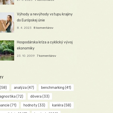
Výhody a nevýhody vstupu krajiny
do Európskej únie
8. 4. 2023
8 komentárov
Hospodárska kríza a cyklický vývoj
ekonomiky
23. 10. 2009
7 komentárov
MY
(58)
analýza
(47)
benchmarking
(41)
iagnostika
(72)
dôvera
(33)
nancie
(71)
hodnoty
(33)
kariéra
(58)