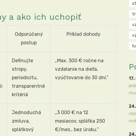
s
t
y a ako ich uchopiť
v
Odporúčaný
Príklad dohody
v
postup
ľ
Definujte
„Max. 300 € ročne na
P
stropy,
vzdelanie na dieťa,
periodicitu,
vyúčtovanie do 30 dní.“
17.
ti
transparentné
jed
mus
kritériá
24.
Jednoduchá
„3 000 € na 12
vla
zmluva,
mesiacov, splátka 250
moh
splátkový
€/mes., bez úroku.“
24.