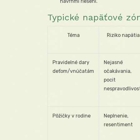
návrhmi riešení.“
Typické napäťové zón
Téma
Riziko napätia
Pravidelné dary
Nejasné
deťom/vnúčatám
očakávania,
pocit
nespravodlivos
Pôžičky v rodine
Neplnenie,
resentiment