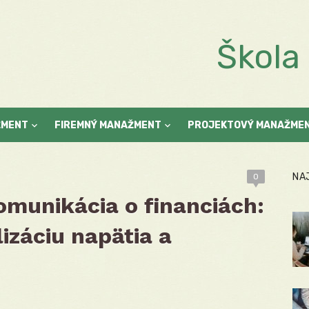
Škol
ŽMENT
FIREMNÝ MANAŽMENT
PROJEKTOVÝ MANAŽME
NA
0
munikácia o financiách:
izáciu napätia a