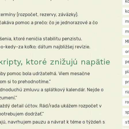
k
k
termíny (rozpočet, rezervy, záväzky).
m
čakáva pomoc a prečo; čo je jednorazové a čo
m
enia, ktoré neničia stabilitu penzistu.
M
o-kedy-za koľko; dátum najbližšej revízie.
o
ipty, ktoré znižujú napätie
pe
p
aby pomoc bola udržateľná. Viem mesačne
tom si to prehodnotíme.“
p
jednoduchú zmluvu a splátkový kalendár. Nejde o
ri
zumení.“
r
každý detail účtov. Rád/rada ukážem rozpočet v
s
 potrebujem dodržať.“
jú, navrhujem pauzu a návrat k téme o týždeň s
st