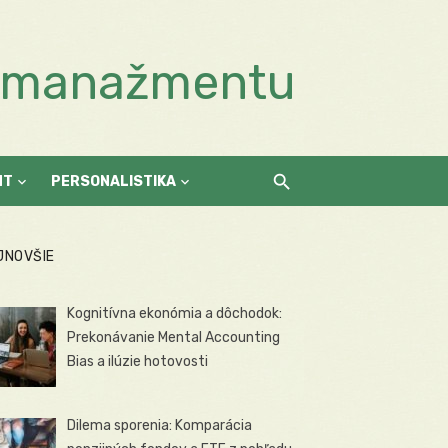
a manažmentu
NT
PERSONALISTIKA
JNOVŠIE
Kognitívna ekonómia a dôchodok:
Prekonávanie Mental Accounting
Bias a ilúzie hotovosti
Dilema sporenia: Komparácia