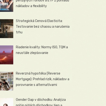
penzijných fondov a ETF z pohľadu
nákladov a flexibility
Strategická Cenová Elasticita:
Testovanie bez chaosu a narušenia
trhu
Riadenie kvality: Normy ISO, TQM a
neustále zlepšovanie
Reverzná hypotéka (Reverse
Mortgage): Prehľad rizík, nákladov a
porovnanie s alternatívami
Gender Gap v dôchodku: Analýza
príčin nižších dôchodkov žien a