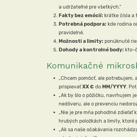
a udržateľné pre všetkých.“
Fakty bez emócií:
krátke čísla a 
Potrebná podpora:
kde rodina o
pravidelné.
Možnosti a limity:
ponúknuté rieš
Dohody a kontrolné body:
kto-č
Komunikačné mikroskr
„Chcem pomôcť, ale potrebujem, 
prispievať
XX €
do
MM/YYYY
. Po
„Ak by šlo o pôžičku, navrhujem 
nedôveru, ale o prevenciu nedoro
„Nie je pre mňa pohodlné zdieľať 
hrubých položkách a limity, ktoré
„Ak sa naše očakávania rozchádza