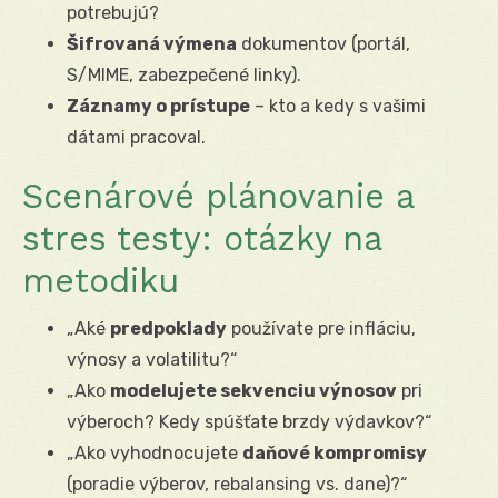
potrebujú?
Šifrovaná výmena
dokumentov (portál,
S/MIME, zabezpečené linky).
Záznamy o prístupe
– kto a kedy s vašimi
dátami pracoval.
Scenárové plánovanie a
stres testy: otázky na
metodiku
„Aké
predpoklady
používate pre infláciu,
výnosy a volatilitu?“
„Ako
modelujete sekvenciu výnosov
pri
výberoch? Kedy spúšťate brzdy výdavkov?“
„Ako vyhodnocujete
daňové kompromisy
(poradie výberov, rebalansing vs. dane)?“