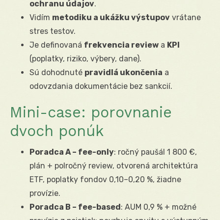
ochranu údajov
.
Vidím
metodiku a ukážku výstupov
vrátane
stres testov.
Je definovaná
frekvencia review
a
KPI
(poplatky, riziko, výbery, dane).
Sú dohodnuté
pravidlá ukončenia
a
odovzdania dokumentácie bez sankcií.
Mini-case: porovnanie
dvoch ponúk
Poradca A – fee-only
: ročný paušál 1 800 €,
plán + polročný review, otvorená architektúra
ETF, poplatky fondov 0,10–0,20 %, žiadne
provízie.
Poradca B – fee-based
: AUM 0,9 % + možné