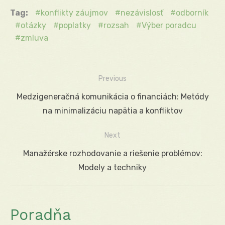
Tag:
konflikty záujmov
nezávislosť
odborník
otázky
poplatky
rozsah
Výber poradcu
zmluva
Previous
Navigácia
Previous
Medzigeneračná komunikácia o financiách: Metódy
v
post:
na minimalizáciu napätia a konfliktov
článku
Next
Next
Manažérske rozhodovanie a riešenie problémov:
post:
Modely a techniky
Poradňa