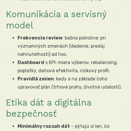
Komunikácia a servisný
model
Frekvencia review
: bežne polročne; pri
významných zmenách (dedenie, predaj
nehnuteľnosti) ad hoc.
Dashboard
s KPI: miera výberov, rebalansing,
poplatky, daňová efektivita, rizikový profil.
Pravidlá zmien
: kedy a na základe čoho
upravovať plán (trhové prahy, životné udalosti).
Etika dát a digitálna
bezpečnosť
Minimálny rozsah dát
– pýtajú si len, čo