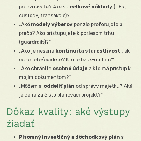
porovnávate? Aké sú
celkové náklady
(TER,
custody, transakcie)?“
„Aké
modely výberov
penzie preferujete a
prečo? Ako pristupujete k poklesom trhu
(guardrails)?“
„Ako je riešená
kontinuita starostlivosti
, ak
ochoriete/odídete? Kto je back-up tím?“
„Ako chránite
osobné údaje
a kto má prístup k
mojim dokumentom?“
„Môžem si
oddeliť plán
od správy majetku? Aká
je cena za čisto plánovací projekt?“
Dôkaz kvality: aké výstupy
žiadať
Písomný investičný a dôchodkový plán
s