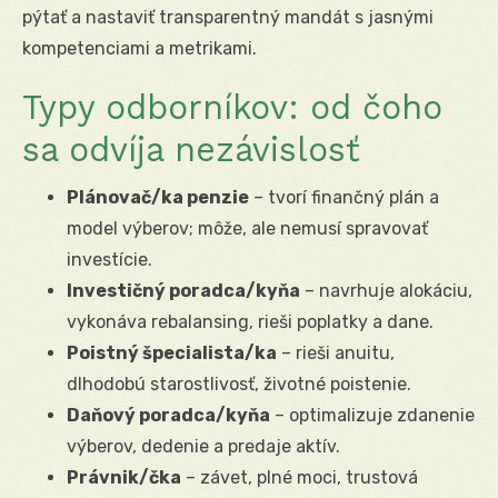
pýtať a nastaviť transparentný mandát s jasnými
kompetenciami a metrikami.
Typy odborníkov: od čoho
sa odvíja nezávislosť
Plánovač/ka penzie
– tvorí finančný plán a
model výberov; môže, ale nemusí spravovať
investície.
Investičný poradca/kyňa
– navrhuje alokáciu,
vykonáva rebalansing, rieši poplatky a dane.
Poistný špecialista/ka
– rieši anuitu,
dlhodobú starostlivosť, životné poistenie.
Daňový poradca/kyňa
– optimalizuje zdanenie
výberov, dedenie a predaje aktív.
Právnik/čka
– závet, plné moci, trustová