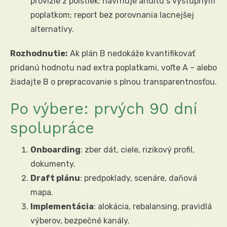
provízie z poistiek; navrhuje anuitu s výstupným
poplatkom; report bez porovnania lacnejšej
alternatívy.
Rozhodnutie:
Ak plán B nedokáže kvantifikovať
pridanú hodnotu nad extra poplatkami, voľte A – alebo
žiadajte B o prepracovanie s plnou transparentnosťou.
Po výbere: prvých 90 dní
spolupráce
Onboarding
: zber dát, ciele, rizikový profil,
dokumenty.
Draft plánu
: predpoklady, scenáre, daňová
mapa.
Implementácia
: alokácia, rebalansing, pravidlá
výberov, bezpečné kanály.