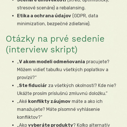
stresové scenáre) a rebalansing.
Etika a ochrana údajov
(GDPR, data
minimization, bezpečné zdieľanie).
Otázky na prvé sedenie
(interview skript)
„
V akom modeli odmeňovania
pracujete?
Môžem vidieť tabuľku všetkých poplatkov a
provízií?“
„
Ste fiduciár
za všetkých okolností? Kde nie?
Ukážte prosím príslušnú zmluvnú doložku.“
„Aké
konflikty záujmov
máte a ako ich
manažujete? Máte písomné vyhlásenie
konfliktov?“
„Ako
vyberáte produkty
? Koľko alternatív