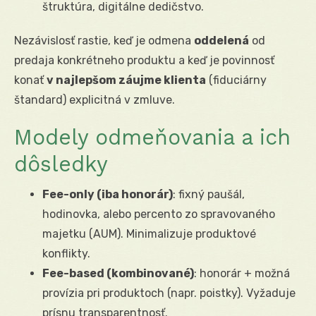
štruktúra, digitálne dedičstvo.
Nezávislosť rastie, keď je odmena
oddelená
od
predaja konkrétneho produktu a keď je povinnosť
konať
v najlepšom záujme klienta
(fiduciárny
štandard) explicitná v zmluve.
Modely odmeňovania a ich
dôsledky
Fee-only (iba honorár)
: fixný paušál,
hodinovka, alebo percento zo spravovaného
majetku (AUM). Minimalizuje produktové
konflikty.
Fee-based (kombinované)
: honorár + možná
provízia pri produktoch (napr. poistky). Vyžaduje
prísnu transparentnosť.