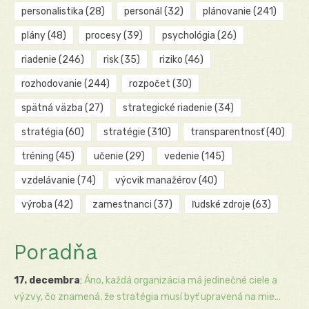
personalistika
(28)
personál
(32)
plánovanie
(241)
plány
(48)
procesy
(39)
psychológia
(26)
riadenie
(246)
risk
(35)
riziko
(46)
rozhodovanie
(244)
rozpočet
(30)
spätná väzba
(27)
strategické riadenie
(34)
stratégia
(60)
stratégie
(310)
transparentnosť
(40)
tréning
(45)
učenie
(29)
vedenie
(145)
vzdelávanie
(74)
výcvik manažérov
(40)
výroba
(42)
zamestnanci
(37)
ľudské zdroje
(63)
Poradňa
17. decembra
:
Áno, každá organizácia má jedinečné ciele a
výzvy, čo znamená, že stratégia musí byť upravená na mie...