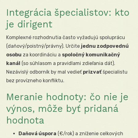
Integrácia špecialistov: kto
je dirigent
Komplexné rozhodnutia často vyžadujú spoluprácu
(daňový/poistný/právny). Určite
jednu zodpovednú
osobu
za koordináciu a
spoločný komunikačný
kanál
(so súhlasom a pravidlami zdieľania dát).
Nezávislý odborník by mal vedieť
prizvať
špecialistu
bez provízneho konfliktu.
Meranie hodnoty: čo nie je
výnos, môže byť pridaná
hodnota
Daňová úspora
(€/rok) a zníženie celkových