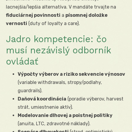
lacnejšia/lepšia alternatíva. V mandáte trvajte na
fiduciárnej povinnosti
a
písomnej doložke
vernosti
(duty of loyalty a care).
Jadro kompetencie: čo
musí nezávislý odborník
ovládať
Výpočty výberov a riziko sekvencie výnosov
(variable withdrawals, stropy/podlahy,
guardrails).
Daňová koordinácia
(poradie výberov, harvest
strát, umiestnenie aktív).
Modelovanie dlhovej a poistnej politiky
(anuita, LTC, zdravotné náklady).
Scenáre dlhovekosti
(stred, optimistický,