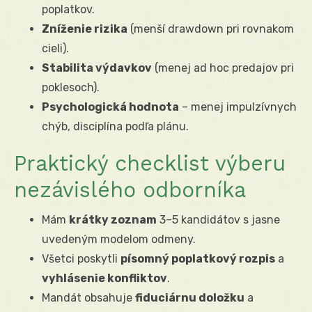
poplatkov.
Zníženie rizika
(menší drawdown pri rovnakom
cieli).
Stabilita výdavkov
(menej ad hoc predajov pri
poklesoch).
Psychologická hodnota
– menej impulzívnych
chýb, disciplína podľa plánu.
Praktický checklist výberu
nezávislého odborníka
Mám
krátky zoznam
3–5 kandidátov s jasne
uvedeným modelom odmeny.
Všetci poskytli
písomný poplatkový rozpis
a
vyhlásenie konfliktov
.
Mandát obsahuje
fiduciárnu doložku
a