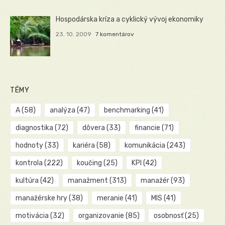
Hospodárska kríza a cyklický vývoj ekonomiky
23. 10. 2009
7 komentárov
TÉMY
A
(58)
analýza
(47)
benchmarking
(41)
diagnostika
(72)
dôvera
(33)
financie
(71)
hodnoty
(33)
kariéra
(58)
komunikácia
(243)
kontrola
(222)
koučing
(25)
KPI
(42)
kultúra
(42)
manažment
(313)
manažér
(93)
manažérske hry
(38)
meranie
(41)
MIS
(41)
motivácia
(32)
organizovanie
(85)
osobnosť
(25)