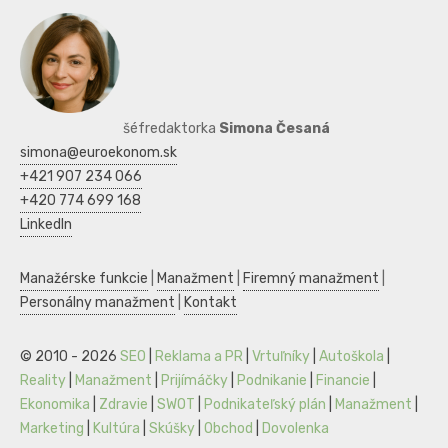
šéfredaktorka
Simona Česaná
simona@euroekonom.sk
+421 907 234 066
+420 774 699 168
LinkedIn
Manažérske funkcie
|
Manažment
|
Firemný manažment
|
Personálny manažment
|
Kontakt
© 2010 - 2026
SEO
|
Reklama a PR
|
Vrtuľníky
|
Autoškola
|
Reality
|
Manažment
|
Prijímáčky
|
Podnikanie
|
Financie
|
Ekonomika
|
Zdravie
|
SWOT
|
Podnikateľský plán
|
Manažment
|
Marketing
|
Kultúra
|
Skúšky
|
Obchod
|
Dovolenka