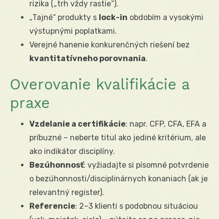
rizika („trh vždy rastie“).
„Tajné“ produkty s
lock-in
obdobím a vysokými
výstupnými poplatkami.
Verejné hanenie konkurenčných riešení bez
kvantitatívneho porovnania
.
Overovanie kvalifikácie a
praxe
Vzdelanie a certifikácie
: napr. CFP, CFA, EFA a
príbuzné – neberte titul ako jediné kritérium, ale
ako indikátor disciplíny.
Bezúhonnosť
: vyžiadajte si písomné potvrdenie
o bezúhonnosti/disciplinárnych konaniach (ak je
relevantný register).
Referencie
: 2–3 klienti s podobnou situáciou