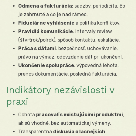
Odmena a fakturácia
: sadzby, periodicita, čo
je zahrnuté a čo je nad rámec.
Fiduciárne vyhlásenie
a politika konfliktov.
Pravidlá komunikácie
: intervaly review
(štvrťrok/polrok), spôsob kontaktu, eskalácie.
Práca s dátami
: bezpečnosť, uchovávanie,
právo na výmaz, odovzdanie dát pri ukončení.
Ukončenie spolupráce
: výpovedná lehota,
prenos dokumentácie, posledná fakturácia.
Indikátory nezávislosti v
praxi
Ochota
pracovať s existujúcimi produktmi
,
ak sú vhodné, bez automatickej výmeny.
Transparentná
diskusia o lacnejších