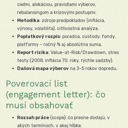
cieľmi, alokáciou, pravidlami výberov,
rebalansingom a krízovými postupmi.
Metodika
: zdroje predpokladov (inflácia,
výnosy, volatilita), citlivostná analýza.
Poplatkový rozpis
: poradca, custody, fondy,
platformy – ročný % aj absolútna suma.
Report rizika
: Value-at-Risk/Drawdown, stres
testy (2008, inflácia 70. roky, rýchle sadzby).
Daňová mapa výberov
na 3–5 rokov dopredu.
Poverovací list
(engagement letter): čo
musí obsahovať
Rozsah práce
(scope): čo presne dodajú, v
akých termínoch, v akej hĺbke.