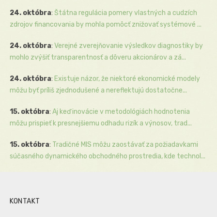
24. októbra
:
Štátna regulácia pomery vlastných a cudzích
zdrojov financovania by mohla pomôcť znižovať systémové ...
24. októbra
:
Verejné zverejňovanie výsledkov diagnostiky by
mohlo zvýšiť transparentnosť a dôveru akcionárov a zá...
24. októbra
:
Existuje názor, že niektoré ekonomické modely
môžu byť príliš zjednodušené a nereflektujú dostatočne...
15. októbra
:
Aj keď inovácie v metodológiách hodnotenia
môžu prispieť k presnejšiemu odhadu rizík a výnosov, trad...
15. októbra
:
Tradičné MIS môžu zaostávať za požiadavkami
súčasného dynamického obchodného prostredia, kde technol...
KONTAKT