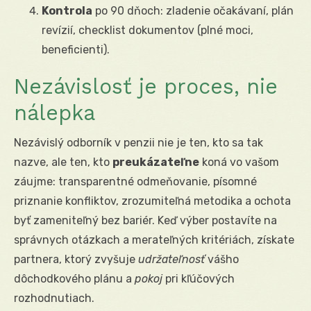
Kontrola
po 90 dňoch: zladenie očakávaní, plán
revízií, checklist dokumentov (plné moci,
beneficienti).
Nezávislosť je proces, nie
nálepka
Nezávislý odborník v penzii nie je ten, kto sa tak
nazve, ale ten, kto
preukázateľne
koná vo vašom
záujme: transparentné odmeňovanie, písomné
priznanie konfliktov, zrozumiteľná metodika a ochota
byť zameniteľný bez bariér. Keď výber postavíte na
správnych otázkach a merateľných kritériách, získate
partnera, ktorý zvyšuje
udržateľnosť
vášho
dôchodkového plánu a
pokoj
pri kľúčových
rozhodnutiach.