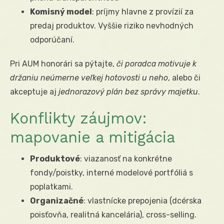
Komisný model
: príjmy hlavne z provízií za
predaj produktov. Vyššie riziko nevhodných
odporúčaní.
Pri AUM honorári sa pýtajte,
či poradca motivuje k
držaniu neúmerne veľkej hotovosti u neho
, alebo či
akceptuje aj
jednorazový plán bez správy majetku
.
Konflikty záujmov:
mapovanie a mitigácia
Produktové
: viazanosť na konkrétne
fondy/poistky, interné modelové portfóliá s
poplatkami.
Organizačné
: vlastnícke prepojenia (dcérska
poisťovňa, realitná kancelária), cross-selling.