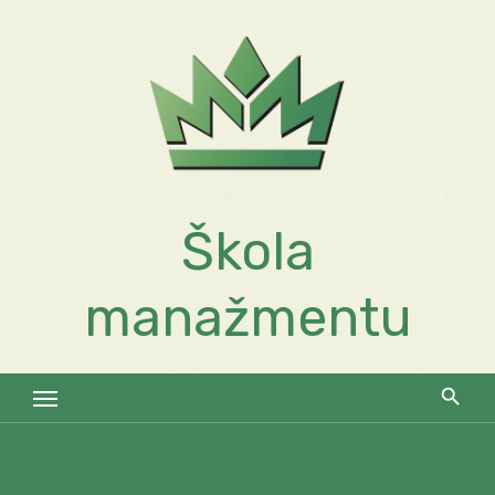
Skip
to
content
Škola
manažmentu