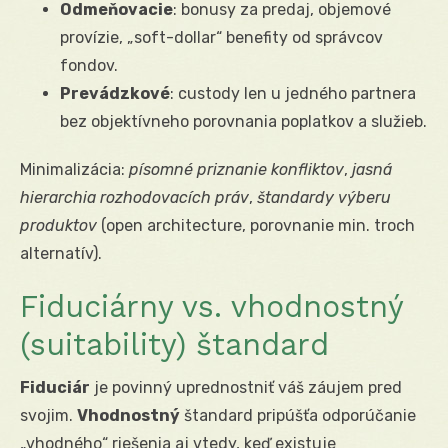
Odmeňovacie
: bonusy za predaj, objemové
provízie, „soft-dollar“ benefity od správcov
fondov.
Prevádzkové
: custody len u jedného partnera
bez objektívneho porovnania poplatkov a služieb.
Minimalizácia:
písomné priznanie konfliktov
,
jasná
hierarchia rozhodovacích práv
,
štandardy výberu
produktov
(open architecture, porovnanie min. troch
alternatív).
Fiduciárny vs. vhodnostný
(suitability) štandard
Fiduciár
je povinný uprednostniť váš záujem pred
svojim.
Vhodnostný
štandard pripúšťa odporúčanie
„vhodného“ riešenia aj vtedy, keď existuje