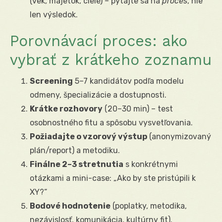
(vek, majetok, ciele) – pýtajte sa na
proces
, nie
len výsledok.
Porovnávací proces: ako
vybrať z krátkeho zoznamu
Screening
5–7 kandidátov podľa modelu
odmeny, špecializácie a dostupnosti.
Krátke rozhovory
(20–30 min) – test
osobnostného fitu a spôsobu vysvetľovania.
Požiadajte o vzorový výstup
(anonymizovaný
plán/report) a metodiku.
Finálne 2–3 stretnutia
s konkrétnymi
otázkami a mini-case: „Ako by ste pristúpili k
XY?“
Bodové hodnotenie
(poplatky, metodika,
nezávislosť, komunikácia, kultúrny fit).