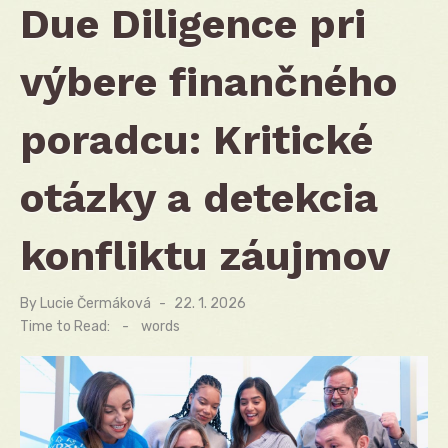
Due Diligence pri
výbere finančného
poradcu: Kritické
otázky a detekcia
konfliktu záujmov
By
Lucie Čermáková
Posted
22. 1. 2026
on
Time to Read:
-
words