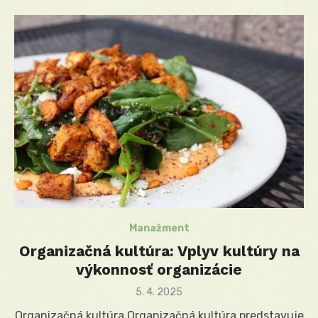
Manažment
Organizačná kultúra: Vplyv kultúry na
výkonnosť organizácie
Posted
5. 4. 2025
on
Organizačná kultúra Organizačná kultúra predstavuje