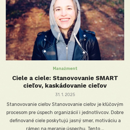
Manažment
Ciele a ciele: Stanovovanie SMART
cieľov, kaskádovanie cieľov
Posted
31. 1. 2025
on
Stanovovanie cieľov Stanovovanie cieľov je kľúčovým
procesom pre úspech organizácií i jednotlivcov. Dobre
definované ciele poskytujú jasný smer, motiváciu a
rámec na meranie úspechu. Tento …