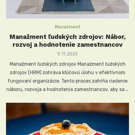
Manažment
Manažment ľudských zdrojov: Nábor,
rozvoj a hodnotenie zamestnancov
Posted
9. 11. 2025
on
Manažment ľudských zdrojov Manažment ľudských
zdrojov (HRM) zohráva kľúčovú úlohu v efektívnom
fungovaní organizácie. Tento proces zahŕňa riadenie
náboru, rozvoja a hodnotenia zamestnancov, aby sa …