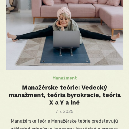
Manažment
Manažérske teórie: Vedecký
manažment, teória byrokracie, teória
X a Y a iné
Posted
7. 7. 2025
on
Manažérske teórie Manažérske teórie predstavujú