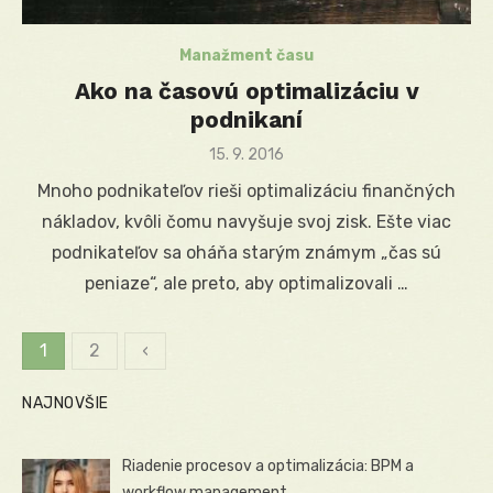
Manažment času
Ako na časovú optimalizáciu v
podnikaní
Posted
15. 9. 2016
on
Mnoho podnikateľov rieši optimalizáciu finančných
nákladov, kvôli čomu navyšuje svoj zisk. Ešte viac
podnikateľov sa oháňa starým známym „čas sú
peniaze“, ale preto, aby optimalizovali …
1
2
‹
Stránkovanie
NAJNOVŠIE
príspevkov
Riadenie procesov a optimalizácia: BPM a
workflow management