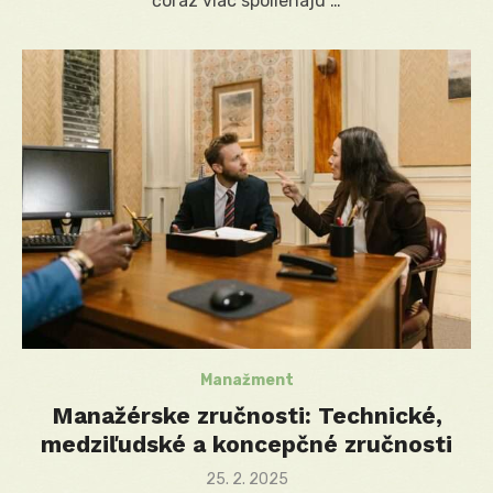
čoraz viac spoliehajú …
Manažment
Manažérske zručnosti: Technické,
medziľudské a koncepčné zručnosti
Posted
25. 2. 2025