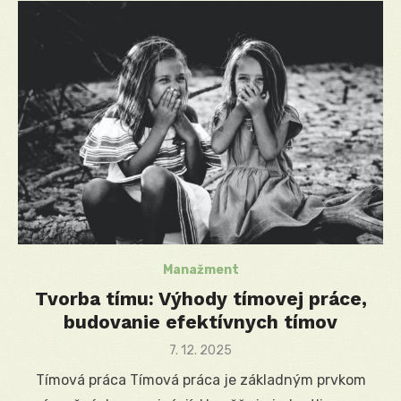
Manažment
Tvorba tímu: Výhody tímovej práce,
budovanie efektívnych tímov
Posted
7. 12. 2025
on
Tímová práca Tímová práca je základným prvkom