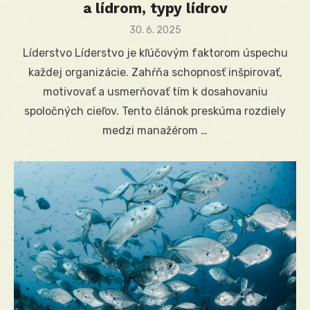
a lídrom, typy lídrov
Posted
30. 6. 2025
on
Líderstvo Líderstvo je kľúčovým faktorom úspechu
každej organizácie. Zahŕňa schopnosť inšpirovať,
motivovať a usmerňovať tím k dosahovaniu
spoločných cieľov. Tento článok preskúma rozdiely
medzi manažérom …