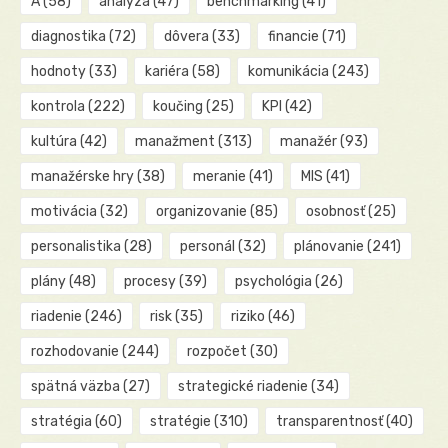
A
(58)
analýza
(47)
benchmarking
(41)
diagnostika
(72)
dôvera
(33)
financie
(71)
hodnoty
(33)
kariéra
(58)
komunikácia
(243)
kontrola
(222)
koučing
(25)
KPI
(42)
kultúra
(42)
manažment
(313)
manažér
(93)
manažérske hry
(38)
meranie
(41)
MIS
(41)
motivácia
(32)
organizovanie
(85)
osobnosť
(25)
personalistika
(28)
personál
(32)
plánovanie
(241)
plány
(48)
procesy
(39)
psychológia
(26)
riadenie
(246)
risk
(35)
riziko
(46)
rozhodovanie
(244)
rozpočet
(30)
spätná väzba
(27)
strategické riadenie
(34)
stratégia
(60)
stratégie
(310)
transparentnosť
(40)