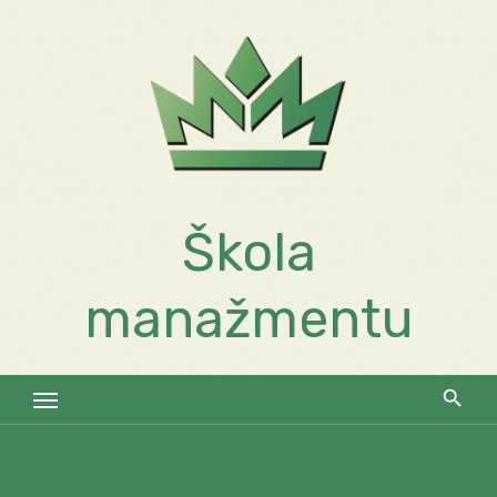
Skip
to
content
Škola
manažmentu