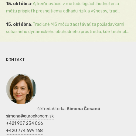
15. októbra
:
Aj keď inovácie v metodológiách hodnotenia
môžu prispieť k presnejšiemu odhadu rizík a výnosov, trad...
15. októbra
:
Tradičné MIS môžu zaostávať za požiadavkami
súčasného dynamického obchodného prostredia, kde technol...
KONTAKT
šéfredaktorka
Simona Česaná
simona@euroekonom.sk
+421 907 234 066
+420 774 699 168