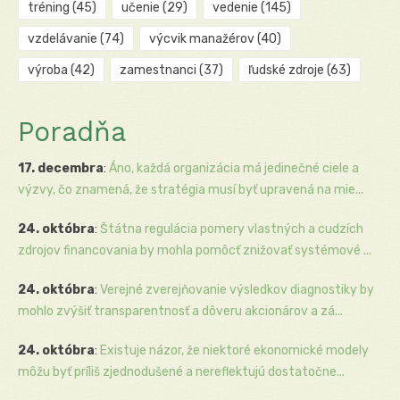
tréning
(45)
učenie
(29)
vedenie
(145)
vzdelávanie
(74)
výcvik manažérov
(40)
výroba
(42)
zamestnanci
(37)
ľudské zdroje
(63)
Poradňa
17. decembra
:
Áno, každá organizácia má jedinečné ciele a
výzvy, čo znamená, že stratégia musí byť upravená na mie...
24. októbra
:
Štátna regulácia pomery vlastných a cudzích
zdrojov financovania by mohla pomôcť znižovať systémové ...
24. októbra
:
Verejné zverejňovanie výsledkov diagnostiky by
mohlo zvýšiť transparentnosť a dôveru akcionárov a zá...
24. októbra
:
Existuje názor, že niektoré ekonomické modely
môžu byť príliš zjednodušené a nereflektujú dostatočne...