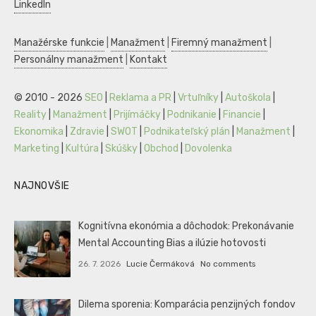
LinkedIn
Manažérske funkcie
|
Manažment
|
Firemný manažment
|
Personálny manažment
|
Kontakt
© 2010 - 2026
SEO
|
Reklama a PR
|
Vrtuľníky
|
Autoškola
|
Reality
|
Manažment
|
Prijímáčky
|
Podnikanie
|
Financie
|
Ekonomika
|
Zdravie
|
SWOT
|
Podnikateľský plán
|
Manažment
|
Marketing
|
Kultúra
|
Skúšky
|
Obchod
|
Dovolenka
NAJNOVŠIE
Kognitívna ekonómia a dôchodok: Prekonávanie
Mental Accounting Bias a ilúzie hotovosti
26. 7. 2026
Lucie Čermáková
No comments
Dilema sporenia: Komparácia penzijných fondov