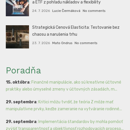
a ETF z pohľadu nákladov a flexibility
24. 7. 2026
Lucie Čermáková
No comments
Strategická Cenová Elasticita: Testovanie bez
chaosu a narušenia trhu
23. 7. 2026
Mato Ondrus
No comments
Poradňa
15. októbra
:
Finančné manipulácie, ako sú kreatívne účtovné
praktiky alebo úmyselné zmeny v účtovných zásadách, m...
29. septembra
:
Kritici môžu tvrdiť, že teória Z môže mať
manipulatívne prvky, keďže zameranie na vytváranie rodinné...
29. septembra
:
Implementácia štandardov by mohla pomôcť
zvýšiť transparentnosť a objektívnosť rozhodovacích proceso...