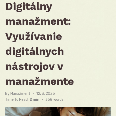
Digitálny
manažment:
Využívanie
digitálnych
nástrojov v
manažmente
By
Manažment
Posted
12. 3. 2025
on
Time to Read:
2 min
-
358
words