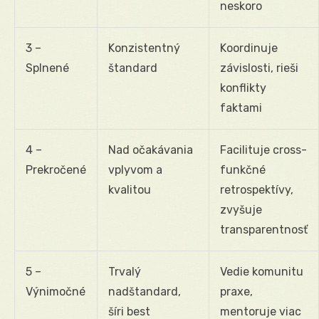
neskoro
3 –
Konzistentný
Koordinuje
Splnené
štandard
závislosti, rieši
konflikty
faktami
4 –
Nad očakávania
Facilituje cross-
Prekročené
vplyvom a
funkčné
kvalitou
retrospektívy,
zvyšuje
transparentnosť
5 –
Trvalý
Vedie komunitu
Výnimočné
nadštandard,
praxe,
šíri best
mentoruje viac