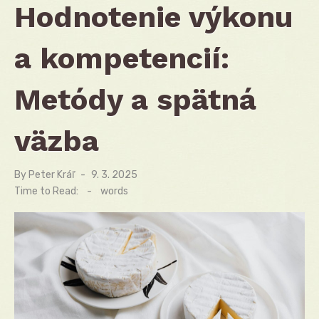
Hodnotenie výkonu
a kompetencií:
Metódy a spätná
väzba
By
Peter Kráľ
Posted
9. 3. 2025
on
Time to Read:
-
words