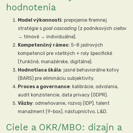
hodnotenia
Model výkonnosti
: prepojenie firemnej
stratégie s
goal cascading
(z podnikových cieľov
→ tímové → individuálne).
Kompetenčný rámec
: 5–8 jadrových
kompetencií pre všetkých + roly špecifické
(funkčné, manažérske, digitálne).
Hodnotiaca škála
: jasné behaviorálne kotvy
(BARS) pre elimináciu subjektivity.
Proces a governance
: kalibrácie, odvolania,
audit konzistencie, data privacy (GDPR).
Väzby
: odmeňovanie, rozvoj (IDP), talent
manažment (9-box), nástupníctvo, L&D.
Ciele a OKR/MBO: dizajn a