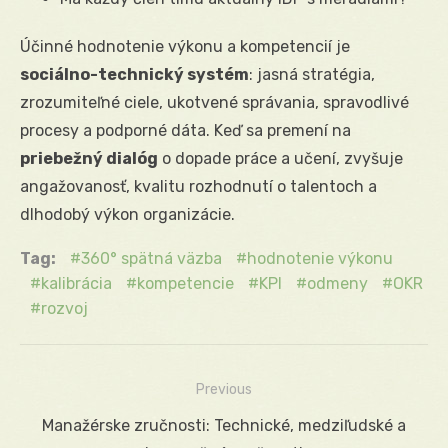
Účinné hodnotenie výkonu a kompetencií je
sociálno-technický systém
: jasná stratégia,
zrozumiteľné ciele, ukotvené správania, spravodlivé
procesy a podporné dáta. Keď sa premení na
priebežný dialóg
o dopade práce a učení, zvyšuje
angažovanosť, kvalitu rozhodnutí o talentoch a
dlhodobý výkon organizácie.
Tag:
360° spätná väzba
hodnotenie výkonu
kalibrácia
kompetencie
KPI
odmeny
OKR
rozvoj
Previous
Navigácia
Previous
Manažérske zručnosti: Technické, medziľudské a