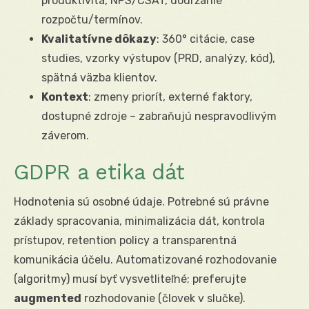
produktivita, NPS/CSAT, dodržanie
rozpočtu/termínov.
Kvalitatívne dôkazy
: 360° citácie, case
studies, vzorky výstupov (PRD, analýzy, kód),
spätná väzba klientov.
Kontext
: zmeny priorít, externé faktory,
dostupné zdroje – zabraňujú nespravodlivým
záverom.
GDPR a etika dát
Hodnotenia sú osobné údaje. Potrebné sú právne
základy spracovania, minimalizácia dát, kontrola
prístupov, retention policy a transparentná
komunikácia účelu. Automatizované rozhodovanie
(algoritmy) musí byť vysvetliteľné; preferujte
augmented
rozhodovanie (človek v slučke).