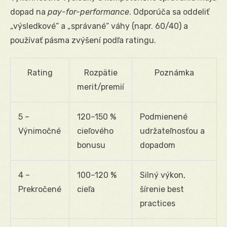
dopad na
pay-for-performance
. Odporúča sa oddeliť
„výsledkové“ a „správané“ váhy (napr. 60/40) a
používať pásma zvýšení podľa ratingu.
Rating
Rozpätie
Poznámka
merit/premií
5 –
120–150 %
Podmienené
Výnimočné
cieľového
udržateľnosťou a
bonusu
dopadom
4 –
100–120 %
Silný výkon,
Prekročené
cieľa
šírenie best
practices