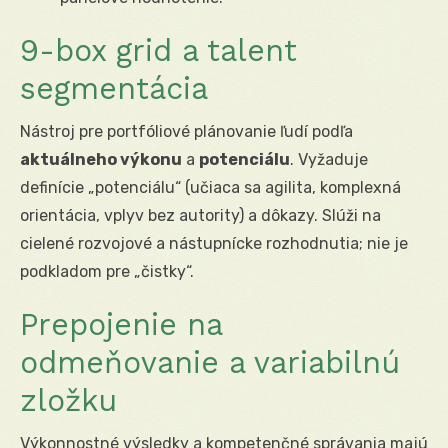
9-box grid a talent
segmentácia
Nástroj pre portfóliové plánovanie ľudí podľa
aktuálneho výkonu
a
potenciálu
. Vyžaduje
definície „potenciálu“ (učiaca sa agilita, komplexná
orientácia, vplyv bez autority) a dôkazy. Slúži na
cielené rozvojové a nástupnícke rozhodnutia; nie je
podkladom pre „čistky“.
Prepojenie na
odmeňovanie a variabilnú
zložku
Výkonnostné výsledky a kompetenčné správania majú