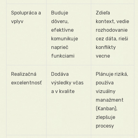
Spolupráca a
Buduje
Zdieľa
vplyv
dôveru,
kontext, vedie
efektívne
rozhodovanie
komunikuje
cez dáta, rieši
naprieč
konflikty
funkciami
vecne
Realizačná
Dodáva
Plánuje riziká,
excelentnosť
výsledky včas
používa
a v kvalite
vizuálny
manažment
(Kanban),
zlepšuje
procesy