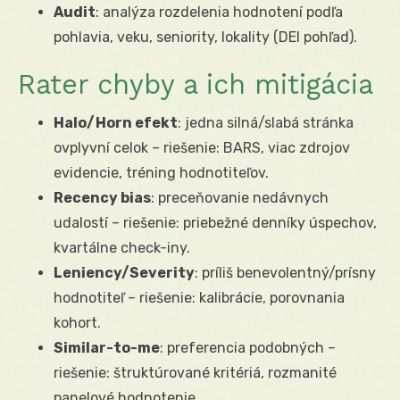
Audit
: analýza rozdelenia hodnotení podľa
pohlavia, veku, seniority, lokality (DEI pohľad).
Rater chyby a ich mitigácia
Halo/Horn efekt
: jedna silná/slabá stránka
ovplyvní celok – riešenie: BARS, viac zdrojov
evidencie, tréning hodnotiteľov.
Recency bias
: preceňovanie nedávnych
udalostí – riešenie: priebežné denníky úspechov,
kvartálne check-iny.
Leniency/Severity
: príliš benevolentný/prísny
hodnotiteľ – riešenie: kalibrácie, porovnania
kohort.
Similar-to-me
: preferencia podobných –
riešenie: štruktúrované kritériá, rozmanité
panelové hodnotenie.