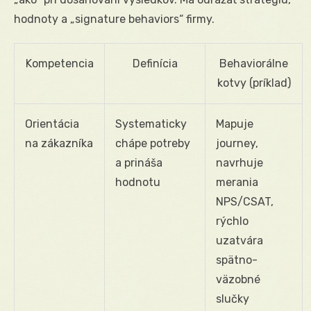
hodnoty a „signature behaviors“ firmy.
Kompetencia
Definícia
Behaviorálne
kotvy (príklad)
Orientácia
Systematicky
Mapuje
na zákazníka
chápe potreby
journey,
a prináša
navrhuje
hodnotu
merania
NPS/CSAT,
rýchlo
uzatvára
spätno-
väzobné
slučky