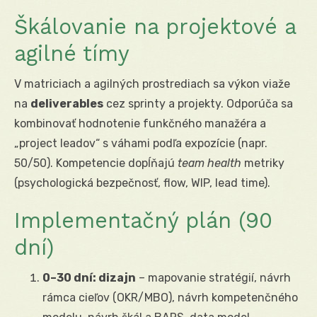
Škálovanie na projektové a
agilné tímy
V matriciach a agilných prostrediach sa výkon viaže
na
deliverables
cez sprinty a projekty. Odporúča sa
kombinovať hodnotenie funkčného manažéra a
„project leadov“ s váhami podľa expozície (napr.
50/50). Kompetencie dopĺňajú
team health
metriky
(psychologická bezpečnosť, flow, WIP, lead time).
Implementačný plán (90
dní)
0–30 dní: dizajn
– mapovanie stratégií, návrh
rámca cieľov (OKR/MBO), návrh kompetenčného