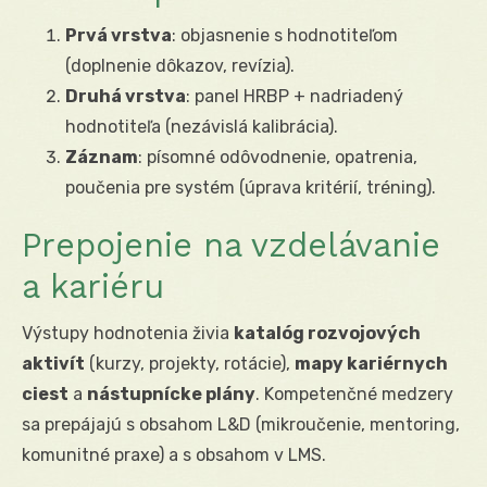
Prvá vrstva
: objasnenie s hodnotiteľom
(doplnenie dôkazov, revízia).
Druhá vrstva
: panel HRBP + nadriadený
hodnotiteľa (nezávislá kalibrácia).
Záznam
: písomné odôvodnenie, opatrenia,
poučenia pre systém (úprava kritérií, tréning).
Prepojenie na vzdelávanie
a kariéru
Výstupy hodnotenia živia
katalóg rozvojových
aktivít
(kurzy, projekty, rotácie),
mapy kariérnych
ciest
a
nástupnícke plány
. Kompetenčné medzery
sa prepájajú s obsahom L&D (mikroučenie, mentoring,
komunitné praxe) a s obsahom v LMS.