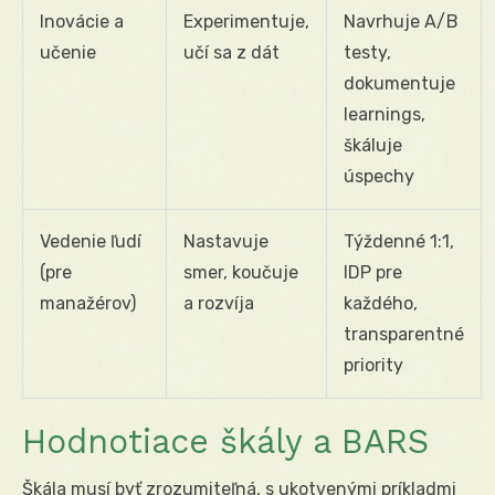
Inovácie a
Experimentuje,
Navrhuje A/B
učenie
učí sa z dát
testy,
dokumentuje
learnings,
škáluje
úspechy
Vedenie ľudí
Nastavuje
Týždenné 1:1,
(pre
smer, koučuje
IDP pre
manažérov)
a rozvíja
každého,
transparentné
priority
Hodnotiace škály a BARS
Škála musí byť zrozumiteľná, s ukotvenými príkladmi