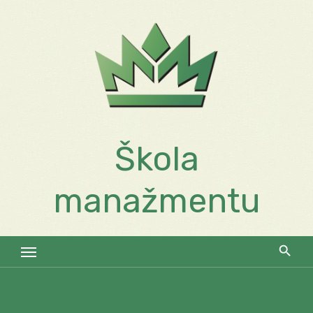
Skip
to
content
Škola
manažmentu