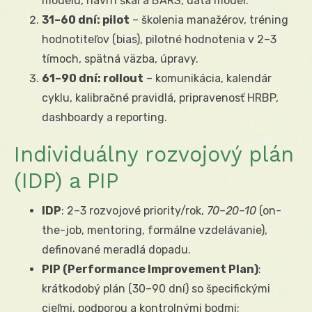
modelu, návrh škál a BARS, data model.
31–60 dní: pilot
– školenia manažérov, tréning
hodnotiteľov (bias), pilotné hodnotenia v 2–3
tímoch, spätná väzba, úpravy.
61–90 dní: rollout
– komunikácia, kalendár
cyklu, kalibračné pravidlá, pripravenosť HRBP,
dashboardy a reporting.
Individuálny rozvojový plán
(IDP) a PIP
IDP
: 2–3 rozvojové priority/rok,
70–20–10
(on-
the-job, mentoring, formálne vzdelávanie),
definované meradlá dopadu.
PIP (Performance Improvement Plan)
:
krátkodobý plán (30–90 dní) so špecifickými
cieľmi, podporou a kontrolnými bodmi;