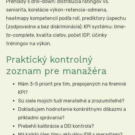
Prehľady s drill-down: distribúcia ratingov vs.
seniorita, korelácie výkon–retencia–odmena,
heatmapy kompetencií podľa rolí, prediktory úspechu
(zodpovedne a bez diskriminácie). KPI systému:
time-
to-complete
, kvalita cieľov, počet IDP, účinky
tréningov na výkon.
Praktický kontrolný
zoznam pre manažéra
Mám 3–5 priorít pre tím, prepojených na firemné
KPI?
Sú ciele mojich ľudí merateľné a zrozumiteľné?
Dokladujem hodnotenie konkrétnymi dôkazmi a
príkladmi správania?
Prebehli kalibrácie a DEI kontrola?
Má každý člen tímu aktuálny IDP s meradlami?