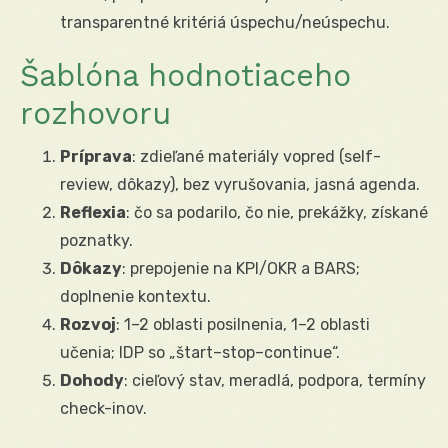
transparentné kritériá úspechu/neúspechu.
Šablóna hodnotiaceho
rozhovoru
Príprava
: zdieľané materiály vopred (self-
review, dôkazy), bez vyrušovania, jasná agenda.
Reflexia
: čo sa podarilo, čo nie, prekážky, získané
poznatky.
Dôkazy
: prepojenie na KPI/OKR a BARS;
doplnenie kontextu.
Rozvoj
: 1–2 oblasti posilnenia, 1–2 oblasti
učenia; IDP so „štart–stop–continue“.
Dohody
: cieľový stav, meradlá, podpora, termíny
check-inov.