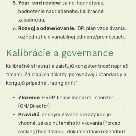
Year-end review
: samo-hodnotenie,
hodnotenie nadriadeného, kalibračné
zasadnutia.
Rozvoj a odmeňovanie
: IDP, plán vzdelávania,
rozhodnutie o variabilnej odmene/promóciách.
Kalibrácie a governance
Kalibračné stretnutia zaisťujú konzistentnosť naprieč
tímami. Zdieľajú sa dôkazy, porovnávajú štandardy a
korigujú prípadné „rating drift“.
Zloženie
: HRBP, línioví manažéri, sponzor
(GM/Director).
Pravidlá
: anonymizované dôkazy kde je
vhodné, zákaz núteného krivkovania (forced
ranking) bez dôvodu, dokumentácia rozhodnutí.