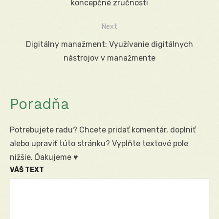
v
post:
koncepčné zručnosti
článku
Next
Next
Digitálny manažment: Využívanie digitálnych
post:
nástrojov v manažmente
Poradňa
Potrebujete radu? Chcete pridať komentár, doplniť
alebo upraviť túto stránku? Vyplňte textové pole
nižšie. Ďakujeme ♥
VÁŠ TEXT