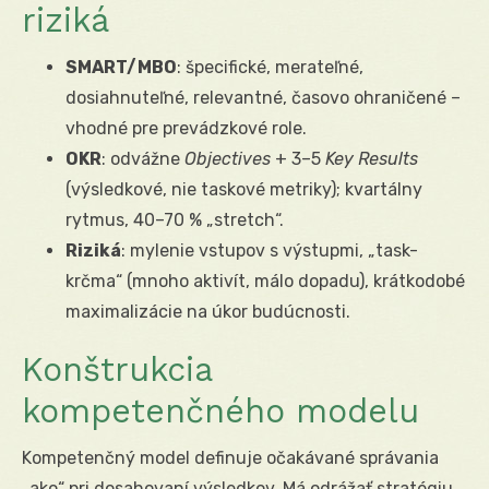
riziká
SMART/MBO
: špecifické, merateľné,
dosiahnuteľné, relevantné, časovo ohraničené –
vhodné pre prevádzkové role.
OKR
: odvážne
Objectives
+ 3–5
Key Results
(výsledkové, nie taskové metriky); kvartálny
rytmus, 40–70 % „stretch“.
Riziká
: mylenie vstupov s výstupmi, „task-
krčma“ (mnoho aktivít, málo dopadu), krátkodobé
maximalizácie na úkor budúcnosti.
Konštrukcia
kompetenčného modelu
Kompetenčný model definuje očakávané správania
„ako“ pri dosahovaní výsledkov. Má odrážať stratégiu,