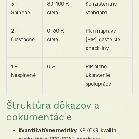
3 –
80–100 %
Konzistentný
Splnené
cieľa
štandard
2 –
0–60 %
Plán nápravy
Čiastočné
cieľa
(PIP), častejšie
check-iny
1 –
0 %
PIP alebo
Nesplnené
ukončenie
spolupráce
Štruktúra dôkazov a
dokumentácie
Kvantitatívne metriky
: KPI/OKR, kvalita,