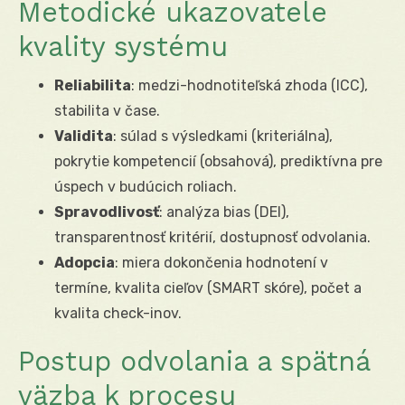
Metodické ukazovatele
kvality systému
Reliabilita
: medzi-hodnotiteľská zhoda (ICC),
stabilita v čase.
Validita
: súlad s výsledkami (kriteriálna),
pokrytie kompetencií (obsahová), prediktívna pre
úspech v budúcich roliach.
Spravodlivosť
: analýza bias (DEI),
transparentnosť kritérií, dostupnosť odvolania.
Adopcia
: miera dokončenia hodnotení v
termíne, kvalita cieľov (SMART skóre), počet a
kvalita check-inov.
Postup odvolania a spätná
väzba k procesu