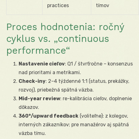
practices
tímov
Proces hodnotenia: ročný
cyklus vs. „continuous
performance“
Nastavenie cieľov
: Q1 / štvrťročne – konsenzus
nad prioritami a metrikami.
Check-iny
: 2–4 týždenné 1:1 (status, prekážky,
rozvoj), priebežná spätná väzba.
Mid-year review
: re-kalibrácia cieľov, doplnenie
dôkazov.
360°/upward feedback
(voliteľne): z kolegov,
interných zákazníkov; pre manažérov aj spätná
väzba tímu.