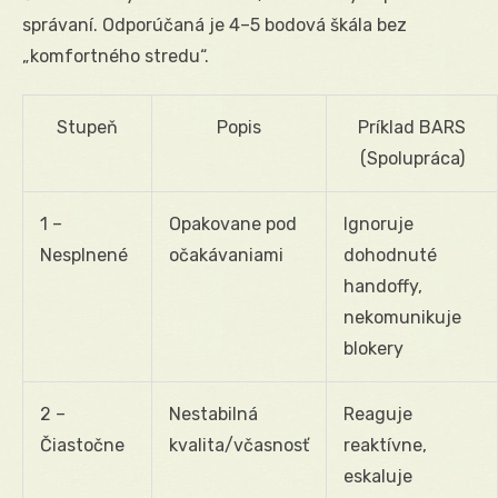
správaní. Odporúčaná je 4–5 bodová škála bez
„komfortného stredu“.
Stupeň
Popis
Príklad BARS
(Spolupráca)
1 –
Opakovane pod
Ignoruje
Nesplnené
očakávaniami
dohodnuté
handoffy,
nekomunikuje
blokery
2 –
Nestabilná
Reaguje
Čiastočne
kvalita/včasnosť
reaktívne,
eskaluje