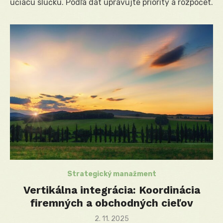
učiacu slučku. Podľa dát upravujte priority a rozpočet.
Strategický manažment
Vertikálna integrácia: Koordinácia
firemných a obchodných cieľov
Posted
2. 11. 2025