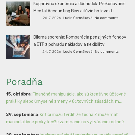
Kognitívna ekonómia a dôchodok: Prekonávanie
Mental Accounting Bias a ilúzie hotovosti
26. 7. 2026
Lucie Čermáková
No comments
Dilema sporenia: Komparácia penzijných fondov
a ETF z pohľadu nákladov a flexibility
24. 7. 2026
Lucie Čermáková
No comments
Poradňa
15. októbra
:
Finančné manipulácie, ako sú kreatívne účtovné
praktiky alebo úmyselné zmeny v účtovných zásadách, m...
29. septembra
:
Kritici môžu tvrdiť, že teória Z môže mať
manipulatívne prvky, keďže zameranie na vytváranie rodinné...