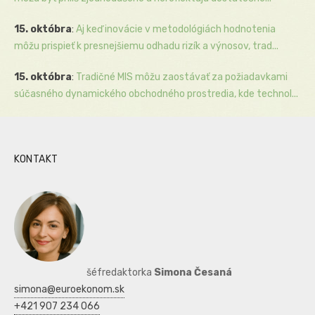
15. októbra
:
Aj keď inovácie v metodológiách hodnotenia
môžu prispieť k presnejšiemu odhadu rizík a výnosov, trad...
15. októbra
:
Tradičné MIS môžu zaostávať za požiadavkami
súčasného dynamického obchodného prostredia, kde technol...
KONTAKT
šéfredaktorka
Simona Česaná
simona@euroekonom.sk
+421 907 234 066