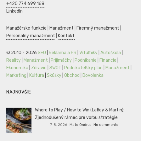
+420 774 699 168
LinkedIn
Manažérske funkcie
|
Manažment
|
Firemný manažment
|
Personálny manažment
|
Kontakt
© 2010 - 2026
SEO
|
Reklama a PR
|
Vrtuľníky
|
Autoškola
|
Reality
|
Manažment
|
Prijímáčky
|
Podnikanie
|
Financie
|
Ekonomika
|
Zdravie
|
SWOT
|
Podnikateľský plán
|
Manažment
|
Marketing
|
Kultúra
|
Skúšky
|
Obchod
|
Dovolenka
NAJNOVŠIE
Where to Play / How to Win (Lafley & Martin):
Zjednodušený rámec pre voľbu stratégie
7. 8. 2026
Mato Ondrus
No comments