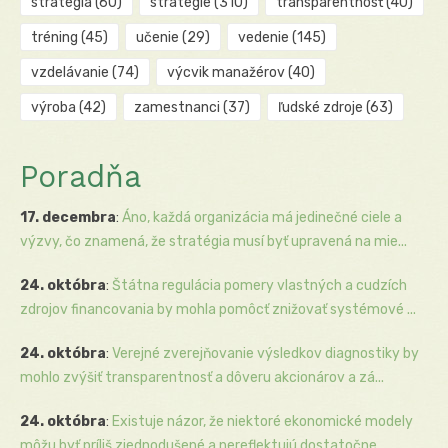
stratégia
(60)
stratégie
(310)
transparentnosť
(40)
tréning
(45)
učenie
(29)
vedenie
(145)
vzdelávanie
(74)
výcvik manažérov
(40)
výroba
(42)
zamestnanci
(37)
ľudské zdroje
(63)
Poradňa
17. decembra
:
Áno, každá organizácia má jedinečné ciele a
výzvy, čo znamená, že stratégia musí byť upravená na mie...
24. októbra
:
Štátna regulácia pomery vlastných a cudzích
zdrojov financovania by mohla pomôcť znižovať systémové ...
24. októbra
:
Verejné zverejňovanie výsledkov diagnostiky by
mohlo zvýšiť transparentnosť a dôveru akcionárov a zá...
24. októbra
:
Existuje názor, že niektoré ekonomické modely
môžu byť príliš zjednodušené a nereflektujú dostatočne...