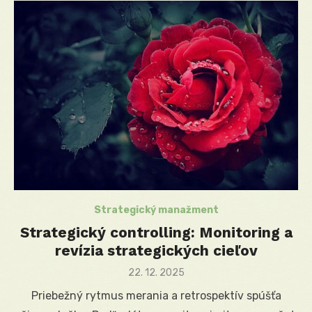
Strategický manažment
Strategický controlling: Monitoring a
revízia strategických cieľov
Posted
22. 12. 2025
on
Priebežný rytmus merania a retrospektív spúšťa