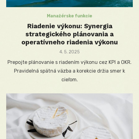
Manažérske funkcie
Riadenie výkonu: Synergia
strategického plánovania a
operatívneho riadenia výkonu
Posted
4. 5. 2025
on
Prepojte plánovanie s riadením výkonu cez KPI a OKR.
Pravidelná spätná väzba a korekcie držia smer k
cieľom.