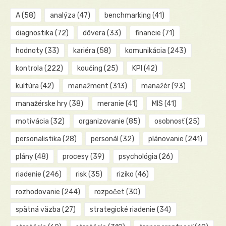
A
(58)
analýza
(47)
benchmarking
(41)
diagnostika
(72)
dôvera
(33)
financie
(71)
hodnoty
(33)
kariéra
(58)
komunikácia
(243)
kontrola
(222)
koučing
(25)
KPI
(42)
kultúra
(42)
manažment
(313)
manažér
(93)
manažérske hry
(38)
meranie
(41)
MIS
(41)
motivácia
(32)
organizovanie
(85)
osobnosť
(25)
personalistika
(28)
personál
(32)
plánovanie
(241)
plány
(48)
procesy
(39)
psychológia
(26)
riadenie
(246)
risk
(35)
riziko
(46)
rozhodovanie
(244)
rozpočet
(30)
spätná väzba
(27)
strategické riadenie
(34)