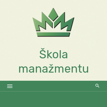
Skip
to
content
Škola
manažmentu