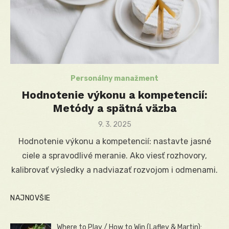
Personálny manažment
Hodnotenie výkonu a kompetencií:
Metódy a spätná väzba
Posted
9. 3. 2025
on
Hodnotenie výkonu a kompetencií: nastavte jasné
ciele a spravodlivé meranie. Ako viesť rozhovory,
kalibrovať výsledky a nadviazať rozvojom i odmenami.
NAJNOVŠIE
Where to Play / How to Win (Lafley & Martin):