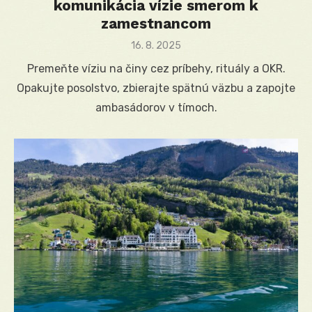
komunikácia vízie smerom k
zamestnancom
Posted
16. 8. 2025
on
Premeňte víziu na činy cez príbehy, rituály a OKR.
Opakujte posolstvo, zbierajte spätnú väzbu a zapojte
ambasádorov v tímoch.