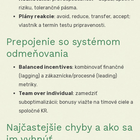
riziku, tolerančné pásma.
Plány reakcie
: avoid, reduce, transfer, accept;
vlastník a termín testu pripravenosti.
Prepojenie so systémom
odmeňovania
Balanced incentives
: kombinovať finančné
(lagging) a zákaznícke/procesné (leading)
metriky.
Team over individual
: zamedziť
suboptimalizácii; bonusy viažte na tímové ciele a
spoločné KR.
Najčastejšie chyby a ako sa
im vyhnúť