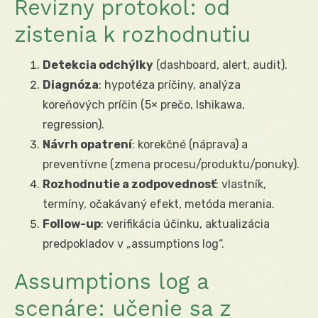
Revízny protokol: od
zistenia k rozhodnutiu
Detekcia odchýlky
(dashboard, alert, audit).
Diagnóza
: hypotéza príčiny, analýza
koreňových príčin (5× prečo, Ishikawa,
regression).
Návrh opatrení
: korekčné (náprava) a
preventívne (zmena procesu/produktu/ponuky).
Rozhodnutie a zodpovednosť
: vlastník,
termíny, očakávaný efekt, metóda merania.
Follow-up
: verifikácia účinku, aktualizácia
predpokladov v „assumptions log“.
Assumptions log a
scenáre: učenie sa z