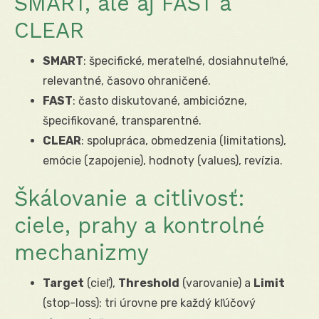
SMART, ale aj FAST a
CLEAR
SMART
: špecifické, merateľné, dosiahnuteľné,
relevantné, časovo ohraničené.
FAST
: často diskutované, ambiciózne,
špecifikované, transparentné.
CLEAR
: spolupráca, obmedzenia (limitations),
emócie (zapojenie), hodnoty (values), revízia.
Škálovanie a citlivosť:
ciele, prahy a kontrolné
mechanizmy
Target
(cieľ),
Threshold
(varovanie) a
Limit
(stop-loss): tri úrovne pre každý kľúčový