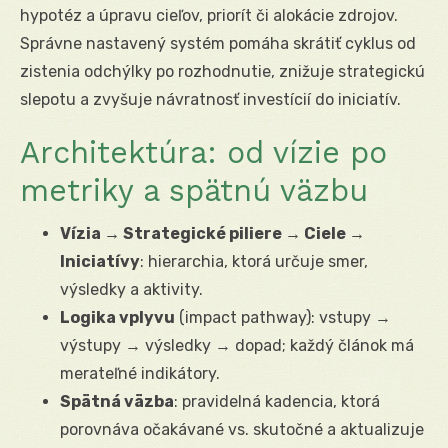
hypotéz a úpravu cieľov, priorít či alokácie zdrojov.
Správne nastavený systém pomáha skrátiť cyklus od
zistenia odchýlky po rozhodnutie, znižuje strategickú
slepotu a zvyšuje návratnosť investícií do iniciatív.
Architektúra: od vízie po
metriky a spätnú väzbu
Vízia → Strategické piliere → Ciele →
Iniciatívy
: hierarchia, ktorá určuje smer,
výsledky a aktivity.
Logika vplyvu
(impact pathway): vstupy →
výstupy → výsledky → dopad; každý článok má
merateľné indikátory.
Spätná väzba
: pravidelná kadencia, ktorá
porovnáva očakávané vs. skutočné a aktualizuje