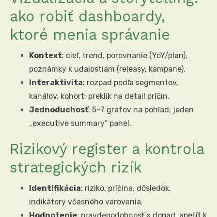
ako robiť dashboardy,
ktoré menia správanie
Kontext
: cieľ, trend, porovnanie (YoY/plan),
poznámky k udalostiam (releasy, kampane).
Interaktivita
: rozpad podľa segmentov,
kanálov, kohort; preklik na detail príčin.
Jednoduchosť
: 5–7 grafov na pohľad; jeden
„executive summary“ panel.
Rizikový register a kontrola
strategických rizík
Identifikácia
: riziko, príčina, dôsledok,
indikátory včasného varovania.
Hodnotenie
: pravdepodobnosť × dopad, apetít k