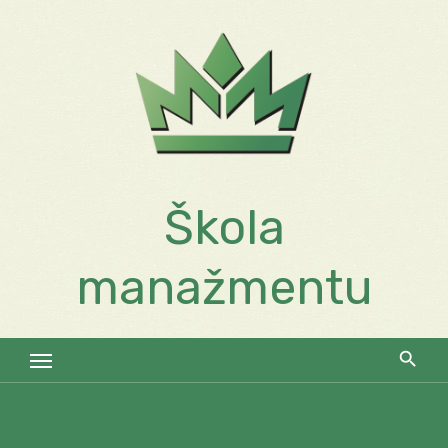
Skip
to
content
Škola
manažmentu