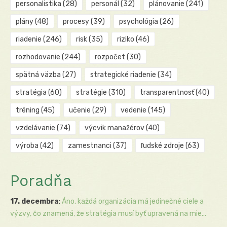
personalistika
(28)
personál
(32)
plánovanie
(241)
plány
(48)
procesy
(39)
psychológia
(26)
riadenie
(246)
risk
(35)
riziko
(46)
rozhodovanie
(244)
rozpočet
(30)
spätná väzba
(27)
strategické riadenie
(34)
stratégia
(60)
stratégie
(310)
transparentnosť
(40)
tréning
(45)
učenie
(29)
vedenie
(145)
vzdelávanie
(74)
výcvik manažérov
(40)
výroba
(42)
zamestnanci
(37)
ľudské zdroje
(63)
Poradňa
17. decembra
:
Áno, každá organizácia má jedinečné ciele a
výzvy, čo znamená, že stratégia musí byť upravená na mie...