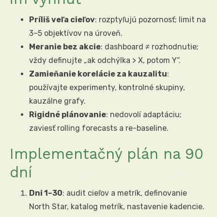
Príliš veľa cieľov
: rozptyľujú pozornosť; limit na
3–5 objektívov na úroveň.
Meranie bez akcie
: dashboard ≠ rozhodnutie;
vždy definujte „ak odchýlka > X, potom Y“.
Zamieňanie korelácie za kauzalitu
:
používajte experimenty, kontrolné skupiny,
kauzálne grafy.
Rigidné plánovanie
: nedovolí adaptáciu;
zaviesť rolling forecasts a re-baseline.
Implementačný plán na 90
dní
Dni 1–30
: audit cieľov a metrík, definovanie
North Star, katalog metrík, nastavenie kadencie.