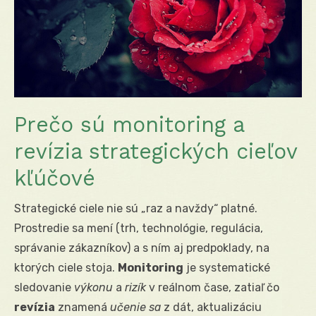
Prečo sú monitoring a
revízia strategických cieľov
kľúčové
Strategické ciele nie sú „raz a navždy“ platné.
Prostredie sa mení (trh, technológie, regulácia,
správanie zákazníkov) a s ním aj predpoklady, na
ktorých ciele stoja.
Monitoring
je systematické
sledovanie
výkonu
a
rizík
v reálnom čase, zatiaľ čo
revízia
znamená
učenie sa
z dát, aktualizáciu