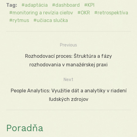
Tag:
adaptácia
dashboard
KPI
monitoring a revízia cieľov
OKR
retrospektíva
rytmus
učiaca slučka
Previous
Navigácia
Previous
Rozhodovací proces: Štruktúra a fázy
v
post:
rozhodovania v manažérskej praxi
článku
Next
Next
People Analytics: Využitie dát a analytiky v riadení
post:
ľudských zdrojov
Poradňa