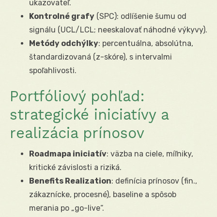
ukazovateľ.
Kontrolné grafy
(SPC): odlíšenie šumu od
signálu (UCL/LCL; neeskalovať náhodné výkyvy).
Metódy odchýlky
: percentuálna, absolútna,
štandardizovaná (z-skóre), s intervalmi
spoľahlivosti.
Portfóliový pohľad:
strategické iniciatívy a
realizácia prínosov
Roadmapa iniciatív
: väzba na ciele, míľniky,
kritické závislosti a riziká.
Benefits Realization
: definícia prínosov (fin.,
zákaznícke, procesné), baseline a spôsob
merania po „go-live“.