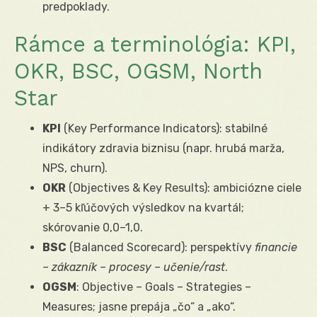
predpoklady.
Rámce a terminológia: KPI,
OKR, BSC, OGSM, North
Star
KPI
(Key Performance Indicators): stabilné
indikátory zdravia biznisu (napr. hrubá marža,
NPS, churn).
OKR
(Objectives & Key Results): ambiciózne ciele
+ 3–5 kľúčových výsledkov na kvartál;
skórovanie 0,0–1,0.
BSC
(Balanced Scorecard): perspektívy
financie
– zákazník – procesy – učenie/rast
.
OGSM
: Objective – Goals – Strategies –
Measures; jasne prepája „čo“ a „ako“.