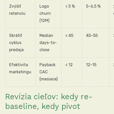
Zvýšiť
Logo
< 5 %
5–6,5 %
retenciu
churn
(12M)
Skrátiť
Median
< 45
45–55
cyklus
days-to-
predaja
close
Efektivita
Payback
< 12
12–15
marketingu
CAC
(mesiace)
Revízia cieľov: kedy re-
baseline, kedy pivot