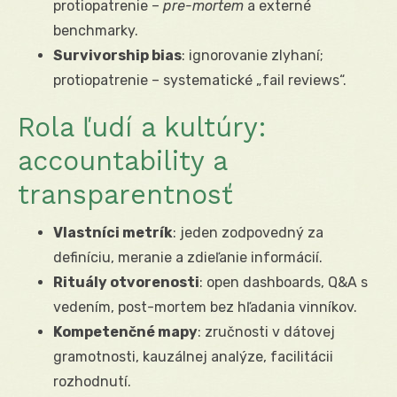
protiopatrenie –
pre-mortem
a externé
benchmarky.
Survivorship bias
: ignorovanie zlyhaní;
protiopatrenie – systematické „fail reviews“.
Rola ľudí a kultúry:
accountability a
transparentnosť
Vlastníci metrík
: jeden zodpovedný za
definíciu, meranie a zdieľanie informácií.
Rituály otvorenosti
: open dashboards, Q&A s
vedením, post-mortem bez hľadania vinníkov.
Kompetenčné mapy
: zručnosti v dátovej
gramotnosti, kauzálnej analýze, facilitácii
rozhodnutí.