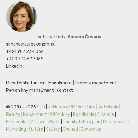
šéfredaktorka
Simona Česaná
simona@euroekonom.sk
+421 907 234 066
+420 774 699 168
LinkedIn
Manažérske funkcie
|
Manažment
|
Firemný manažment
|
Personálny manažment
|
Kontakt
© 2010 - 2026
SEO
|
Reklama a PR
|
Vrtuľníky
|
Autoškola
|
Reality
|
Manažment
|
Prijímáčky
|
Podnikanie
|
Financie
|
Ekonomika
|
Zdravie
|
SWOT
|
Podnikateľský plán
|
Manažment
|
Marketing
|
Kultúra
|
Skúšky
|
Obchod
|
Dovolenka