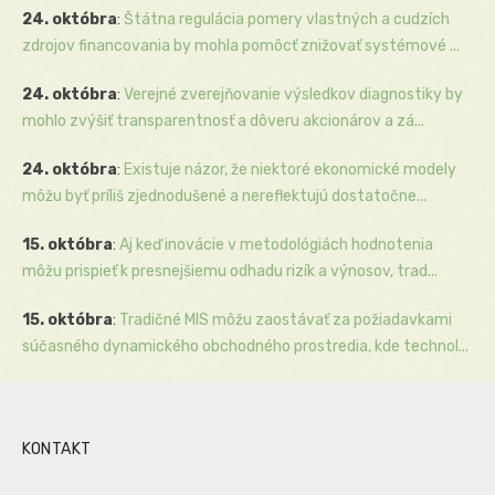
24. októbra
:
Štátna regulácia pomery vlastných a cudzích
zdrojov financovania by mohla pomôcť znižovať systémové ...
24. októbra
:
Verejné zverejňovanie výsledkov diagnostiky by
mohlo zvýšiť transparentnosť a dôveru akcionárov a zá...
24. októbra
:
Existuje názor, že niektoré ekonomické modely
môžu byť príliš zjednodušené a nereflektujú dostatočne...
15. októbra
:
Aj keď inovácie v metodológiách hodnotenia
môžu prispieť k presnejšiemu odhadu rizík a výnosov, trad...
15. októbra
:
Tradičné MIS môžu zaostávať za požiadavkami
súčasného dynamického obchodného prostredia, kde technol...
KONTAKT