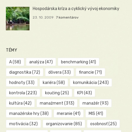
Hospodárska kríza a cyklický vývoj ekonomiky
23. 10. 2009
7 komentárov
TÉMY
A
(58)
analýza
(47)
benchmarking
(41)
diagnostika
(72)
dôvera
(33)
financie
(71)
hodnoty
(33)
kariéra
(58)
komunikácia
(243)
kontrola
(223)
koučing
(25)
KPI
(43)
kultúra
(42)
manažment
(313)
manažér
(93)
manažérske hry
(38)
meranie
(41)
MIS
(41)
motivácia
(32)
organizovanie
(85)
osobnosť
(25)