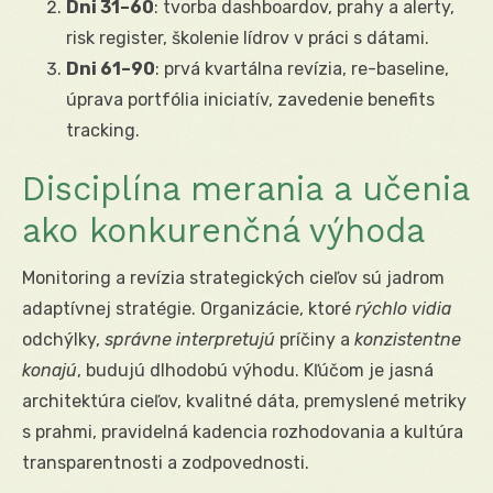
Dni 31–60
: tvorba dashboardov, prahy a alerty,
risk register, školenie lídrov v práci s dátami.
Dni 61–90
: prvá kvartálna revízia, re-baseline,
úprava portfólia iniciatív, zavedenie benefits
tracking.
Disciplína merania a učenia
ako konkurenčná výhoda
Monitoring a revízia strategických cieľov sú jadrom
adaptívnej stratégie. Organizácie, ktoré
rýchlo vidia
odchýlky,
správne interpretujú
príčiny a
konzistentne
konajú
, budujú dlhodobú výhodu. Kľúčom je jasná
architektúra cieľov, kvalitné dáta, premyslené metriky
s prahmi, pravidelná kadencia rozhodovania a kultúra
transparentnosti a zodpovednosti.