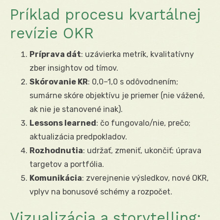
Príklad procesu kvartálnej
revízie OKR
Príprava dát
: uzávierka metrík, kvalitatívny
zber insightov od tímov.
Skórovanie KR
: 0,0–1,0 s odôvodnením;
sumárne skóre objektívu je priemer (nie vážené,
ak nie je stanovené inak).
Lessons learned
: čo fungovalo/nie, prečo;
aktualizácia predpokladov.
Rozhodnutia
: udržať, zmeniť, ukončiť; úprava
targetov a portfólia.
Komunikácia
: zverejnenie výsledkov, nové OKR,
vplyv na bonusové schémy a rozpočet.
Vizualizácia a storytelling: