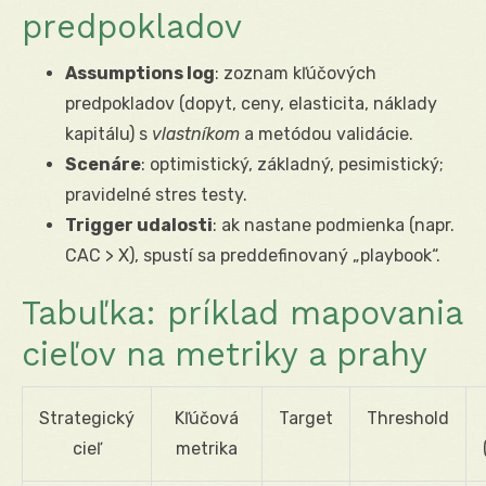
predpokladov
Assumptions log
: zoznam kľúčových
predpokladov (dopyt, ceny, elasticita, náklady
kapitálu) s
vlastníkom
a metódou validácie.
Scenáre
: optimistický, základný, pesimistický;
pravidelné stres testy.
Trigger udalosti
: ak nastane podmienka (napr.
CAC > X), spustí sa preddefinovaný „playbook“.
Tabuľka: príklad mapovania
cieľov na metriky a prahy
Strategický
Kľúčová
Target
Threshold
cieľ
metrika