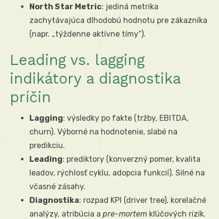
North Star Metric
: jediná metrika
zachytávajúca dlhodobú hodnotu pre zákazníka
(napr. „týždenne aktívne tímy“).
Leading vs. lagging
indikátory a diagnostika
príčin
Lagging
: výsledky po fakte (tržby, EBITDA,
churn). Výborné na hodnotenie, slabé na
predikciu.
Leading
: prediktory (konverzný pomer, kvalita
leadov, rýchlosť cyklu, adopcia funkcií). Silné na
včasné zásahy.
Diagnostika
: rozpad KPI (driver tree), korelačné
analýzy, atribúcia a
pre-mortem
kľúčových rizík.