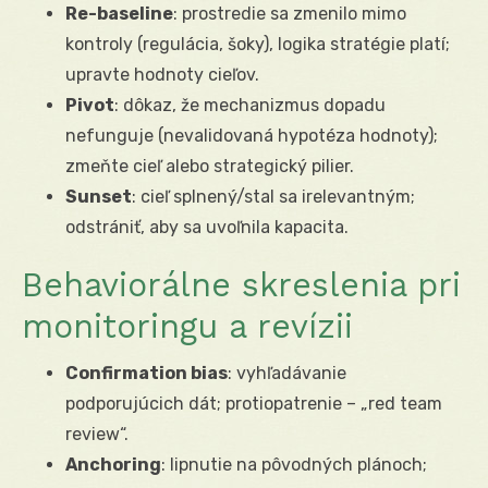
Re-baseline
: prostredie sa zmenilo mimo
kontroly (regulácia, šoky), logika stratégie platí;
upravte hodnoty cieľov.
Pivot
: dôkaz, že mechanizmus dopadu
nefunguje (nevalidovaná hypotéza hodnoty);
zmeňte cieľ alebo strategický pilier.
Sunset
: cieľ splnený/stal sa irelevantným;
odstrániť, aby sa uvoľnila kapacita.
Behaviorálne skreslenia pri
monitoringu a revízii
Confirmation bias
: vyhľadávanie
podporujúcich dát; protiopatrenie – „red team
review“.
Anchoring
: lipnutie na pôvodných plánoch;