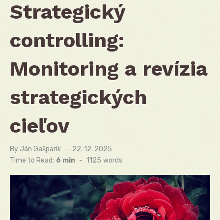
Strategický
controlling:
Monitoring a revízia
strategických
cieľov
By
Ján Gašparík
Posted
22. 12. 2025
on
Time to Read:
6 min
-
1125
words