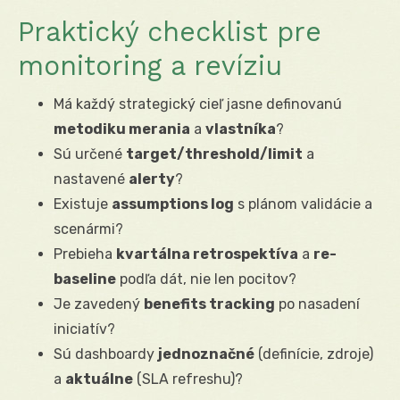
Praktický checklist pre
monitoring a revíziu
Má každý strategický cieľ jasne definovanú
metodiku merania
a
vlastníka
?
Sú určené
target/threshold/limit
a
nastavené
alerty
?
Existuje
assumptions log
s plánom validácie a
scenármi?
Prebieha
kvartálna retrospektíva
a
re-
baseline
podľa dát, nie len pocitov?
Je zavedený
benefits tracking
po nasadení
iniciatív?
Sú dashboardy
jednoznačné
(definície, zdroje)
a
aktuálne
(SLA refreshu)?