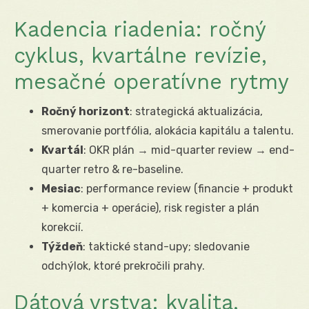
Kadencia riadenia: ročný
cyklus, kvartálne revízie,
mesačné operatívne rytmy
Ročný horizont
: strategická aktualizácia,
smerovanie portfólia, alokácia kapitálu a talentu.
Kvartál
: OKR plán → mid-quarter review → end-
quarter retro & re-baseline.
Mesiac
: performance review (financie + produkt
+ komercia + operácie), risk register a plán
korekcií.
Týždeň
: taktické stand-upy; sledovanie
odchýlok, ktoré prekročili prahy.
Dátová vrstva: kvalita,