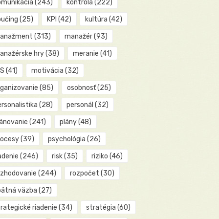
omunikácia
(243)
kontrola
(222)
oučing
(25)
KPI
(42)
kultúra
(42)
anažment
(313)
manažér
(93)
anažérske hry
(38)
meranie
(41)
IS
(41)
motivácia
(32)
rganizovanie
(85)
osobnosť
(25)
rsonalistika
(28)
personál
(32)
lánovanie
(241)
plány
(48)
rocesy
(39)
psychológia
(26)
adenie
(246)
risk
(35)
riziko
(46)
ozhodovanie
(244)
rozpočet
(30)
pätná väzba
(27)
rategické riadenie
(34)
stratégia
(60)