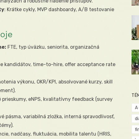
 analýzach a robustné riadenie prístupov.
ty
: Krátke cykly, MVP dashboardy, A/B testovanie
oje
ne:
FTE, typ úväzku, seniorita, organizačná
e kandidátov, time-to-hire, offer acceptance rate
tenia výkonu, OKR/KPI, absolvované kurzy, skill
ement).
TÉ
 prieskumy, eNPS, kvalitatívny feedback (survey
A
 pásma, variabilná zložka, interná spravodlivosť,
d
témy).
fi
cie, nadčasy, fluktuácia, mobilita talentu (HRIS,