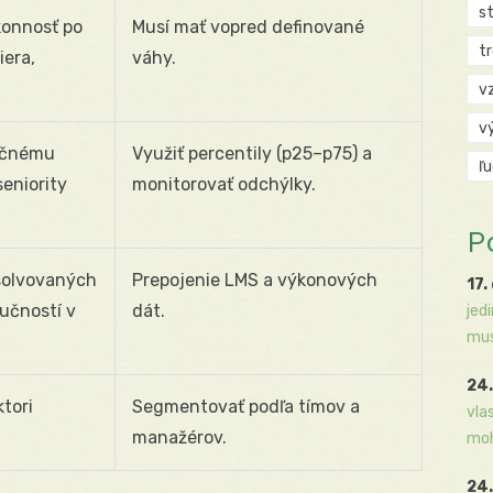
s
konnosť po
Musí mať vopred definované
t
iera,
váhy.
v
v
nčnému
Využiť percentily (p25–p75) a
ľ
eniority
monitorovať odchýlky.
P
solvovaných
Prepojenie LMS a výkonových
17.
učností v
dát.
jed
mus
24.
tori
Segmentovať podľa tímov a
vla
manažérov.
moh
24.