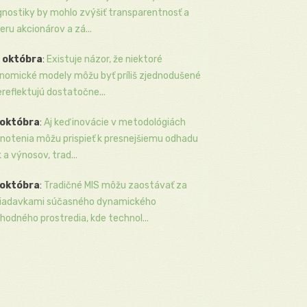
gnostiky by mohlo zvýšiť transparentnosť a
eru akcionárov a zá...
 októbra
:
Existuje názor, že niektoré
nomické modely môžu byť príliš zjednodušené
ereflektujú dostatočne...
 októbra
:
Aj keď inovácie v metodológiách
notenia môžu prispieť k presnejšiemu odhadu
k a výnosov, trad...
 októbra
:
Tradičné MIS môžu zaostávať za
iadavkami súčasného dynamického
hodného prostredia, kde technol...