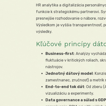
HR analytika a digitalizácia personáln
funkcie k strategickému partnerovi. Sy
presnejšie rozhodovanie o nábore, rozvo
Výsledkom je vyššia transparentnosť, 
výsledky.
Kľúčové princípy dát
Business-first
: Analýzy vychádz
fluktuácie v kritických roliach, sk
nástrojov.
Jednotný dátový model
: Konzi
zamestnanec, zručnosť) a metrík 
End-to-end tok dát
: Od zberu (
vizualizáciu a experimenty.
Data governance a súlad s GD