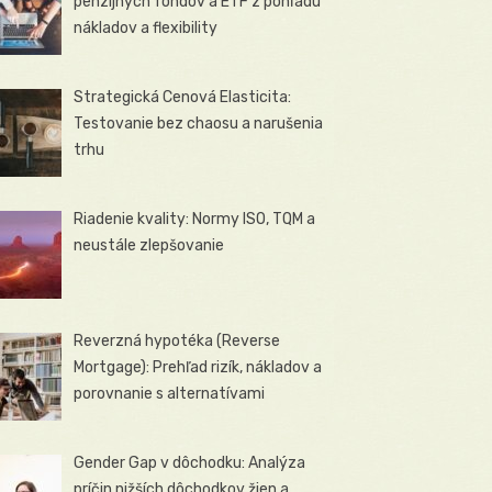
penzijných fondov a ETF z pohľadu
nákladov a flexibility
Strategická Cenová Elasticita:
Testovanie bez chaosu a narušenia
trhu
Riadenie kvality: Normy ISO, TQM a
neustále zlepšovanie
Reverzná hypotéka (Reverse
Mortgage): Prehľad rizík, nákladov a
porovnanie s alternatívami
Gender Gap v dôchodku: Analýza
príčin nižších dôchodkov žien a