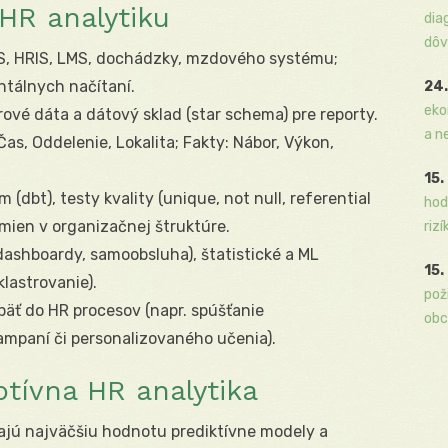
 HR analytiku
dia
dôv
S, HRIS, LMS, dochádzky, mzdového systému;
ntálnych načítaní.
24.
eko
ové dáta a dátový sklad (star schema) pre reporty.
a n
as, Oddelenie, Lokalita; Fakty: Nábor, Výkon,
15.
 (dbt), testy kvality (unique, not null, referential
hod
zmien v organizačnej štruktúre.
rizí
dashboardy, samoobsluha), štatistické a ML
15.
klastrovanie).
pož
päť do HR procesov (napr. spúšťanie
obc
mpaní či personalizovaného učenia).
ptívna HR analytika
ajú najväčšiu hodnotu prediktívne modely a