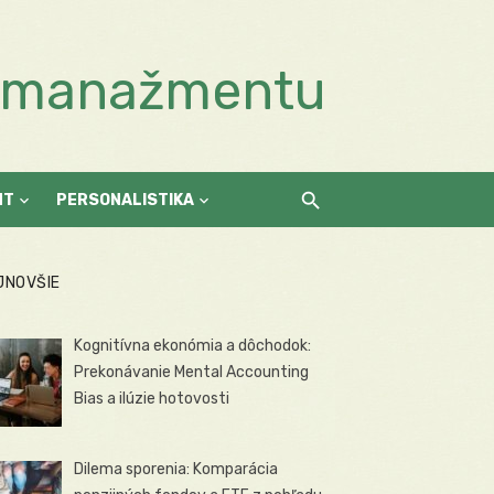
a manažmentu
NT
PERSONALISTIKA
JNOVŠIE
Kognitívna ekonómia a dôchodok:
Prekonávanie Mental Accounting
Bias a ilúzie hotovosti
Dilema sporenia: Komparácia