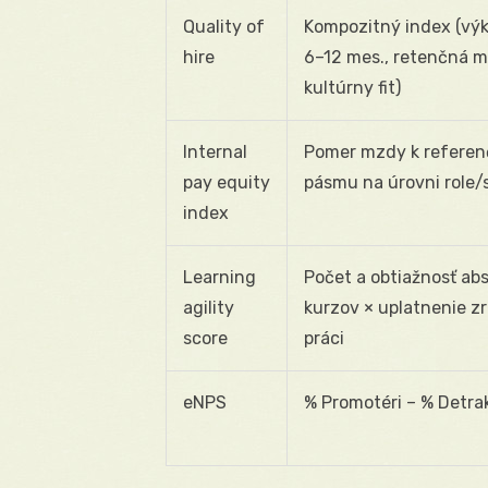
Quality of
Kompozitný index (vý
hire
6–12 mes., retenčná m
kultúrny fit)
Internal
Pomer mzdy k refere
pay equity
pásmu na úrovni role/s
index
Learning
Počet a obtiažnosť ab
agility
kurzov × uplatnenie zr
score
práci
eNPS
% Promotéri – % Detrak