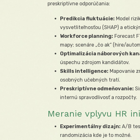
preskriptívne odporúčania:
Predikcia fluktuácie:
Model rizi
vysvetliteľnosťou (SHAP) a etický
Workforce planning:
Forecast F
mapy; scenáre „čo ak“ (hire/autom
Optimalizácia náborových kan
úspechu zdrojom kandidátov.
Skills intelligence:
Mapovanie zr
osobných učebných tratí.
Preskriptívne odmeňovanie:
Si
internú spravodlivosť a rozpočty.
Meranie vplyvu HR in
Experimentálny dizajn:
A/B tes
randomizácia kde je to možné.