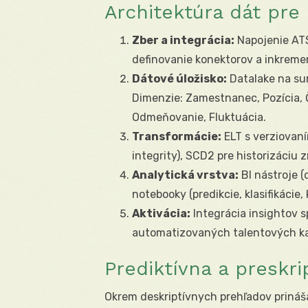
Architektúra dát pre
Zber a integrácia:
Napojenie AT
definovanie konektorov a inkreme
Dátové úložisko:
Datalake na sur
Dimenzie: Zamestnanec, Pozícia, Č
Odmeňovanie, Fluktuácia.
Transformácie:
ELT s verziovaním
integrity), SCD2 pre historizáciu 
Analytická vrstva:
BI nástroje (
notebooky (predikcie, klasifikácie, 
Aktivácia:
Integrácia insightov s
automatizovaných talentových ka
Prediktívna a preskri
Okrem deskriptívnych prehľadov prináš