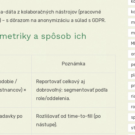
k
-dáta z kolaboračných nástrojov (pracovné
k
e) – s dôrazom na anonymizáciu a súlad s GDPR.
m
m
metriky a spôsob ich
M
o
Poznámka
pe
p
bdobie /
Reportovať celkový aj
p
stnancov) ×
dobrovoľný; segmentovať podľa
ri
role/oddelenia.
r
iadavky po
Rozlišovať od time-to-fill (po
s
nástupe).
st