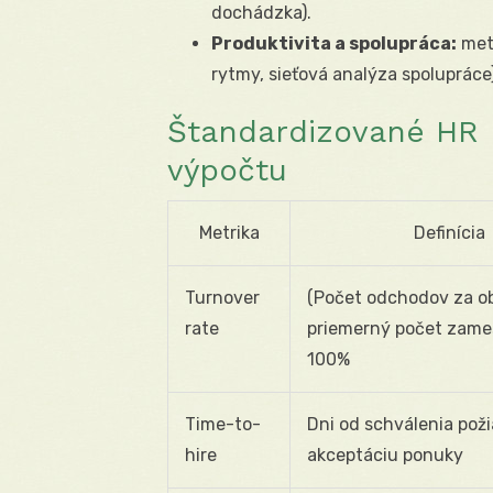
dochádzka).
Produktivita a spolupráca:
meta
rytmy, sieťová analýza spoluprác
Štandardizované HR 
výpočtu
Metrika
Definícia
Turnover
(Počet odchodov za o
rate
priemerný počet zame
100%
Time-to-
Dni od schválenia pož
hire
akceptáciu ponuky