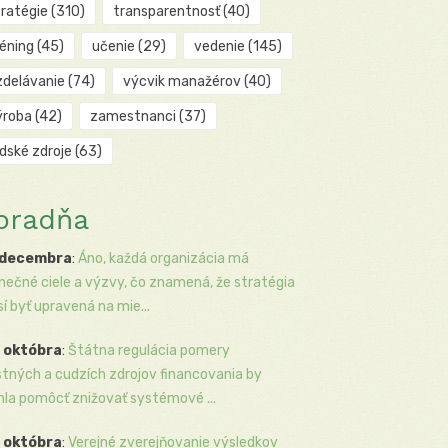
tratégie
(310)
transparentnosť
(40)
réning
(45)
učenie
(29)
vedenie
(145)
zdelávanie
(74)
výcvik manažérov
(40)
ýroba
(42)
zamestnanci
(37)
udské zdroje
(63)
oradňa
 decembra
:
Áno, každá organizácia má
inečné ciele a výzvy, čo znamená, že stratégia
í byť upravená na mie...
 októbra
:
Štátna regulácia pomery
stných a cudzích zdrojov financovania by
la pomôcť znižovať systémové ...
 októbra
:
Verejné zverejňovanie výsledkov