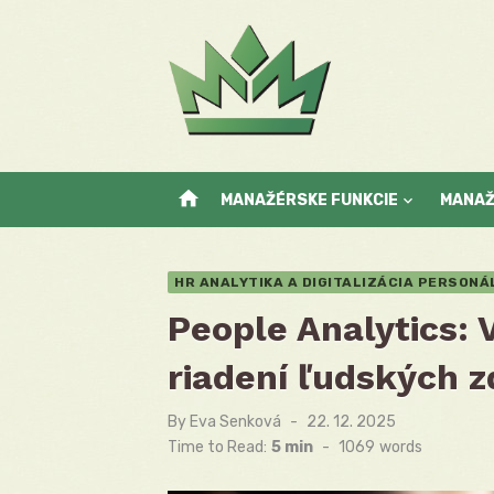
Skip
to
content
home
MANAŽÉRSKE FUNKCIE
MANA
HR ANALYTIKA A DIGITALIZÁCIA PERSON
People Analytics: V
riadení ľudských z
By
Eva Senková
Posted
22. 12. 2025
on
Time to Read:
5 min
-
1069
words