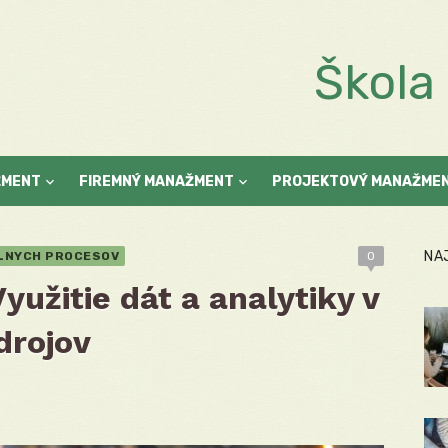
Škol
ŽMENT
FIREMNÝ MANAŽMENT
PROJEKTOVÝ MANAŽME
NA
ÁLNYCH PROCESOV
0
yužitie dát a analytiky v
drojov