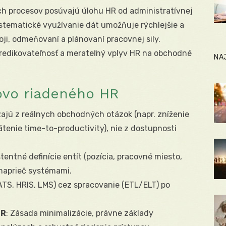
ych procesov posúvajú úlohu HR od administratívnej
stematické využívanie dát umožňuje rýchlejšie a
ji, odmeňovaní a plánovaní pracovnej sily.
predikovateľnosť a merateľný vplyv HR na obchodné
NA
ovo riadeného HR
ajú z reálnych obchodných otázok (napr. zníženie
rátenie time-to-productivity), nie z dostupnosti
stentné definície entít (pozícia, pracovné miesto,
naprieč systémami.
ATS, HRIS, LMS) cez spracovanie (ETL/ELT) po
PR
: Zásada minimalizácie, právne základy