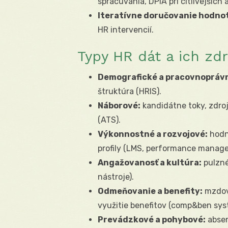
spracúvania, DPIA pri citlivejších
Iteratívne doručovanie hodno
HR intervencií.
Typy HR dát a ich zdr
Demografické a pracovnopráv
štruktúra (HRIS).
Náborové:
kandidátne toky, zdroj
(ATS).
Výkonnostné a rozvojové:
hodno
profily (LMS, performance manag
Angažovanosť a kultúra:
pulzné
nástroje).
Odmeňovanie a benefity:
mzdové
využitie benefitov (comp&ben sys
Prevádzkové a pohybové:
absen