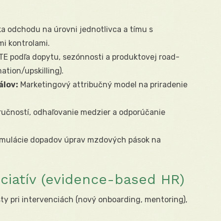
ka odchodu na úrovni jednotlivca a tímu s
mi kontrolami.
TE podľa dopytu, sezónnosti a produktovej road-
ation/upskilling).
álov:
Marketingový attribučný model na priradenie
učností, odhaľovanie medzier a odporúčanie
mulácie dopadov úprav mzdových pások na
iciatív (evidence-based HR)
ty pri intervenciách (nový onboarding, mentoring),