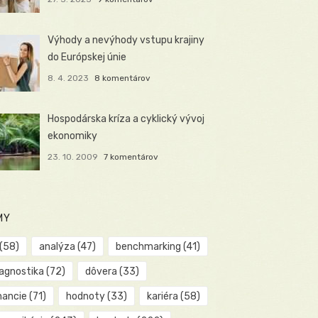
Výhody a nevýhody vstupu krajiny
do Európskej únie
8. 4. 2023
8 komentárov
Hospodárska kríza a cyklický vývoj
ekonomiky
23. 10. 2009
7 komentárov
MY
(58)
analýza
(47)
benchmarking
(41)
iagnostika
(72)
dôvera
(33)
nancie
(71)
hodnoty
(33)
kariéra
(58)