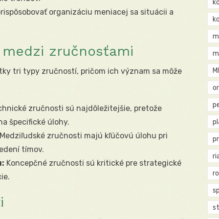
k
spôsobovať organizáciu meniacej sa situácii a
k
m
y medzi zručnosťami
m
y tri typy zručností, pričom ich význam sa môže
M
o
pe
hnické zručnosti sú najdôležitejšie, pretože
a špecifické úlohy.
p
Medziľudské zručnosti majú kľúčovú úlohu pri
p
edení tímov.
ri
:
Koncepčné zručnosti sú kritické pre strategické
r
ie.
s
i
st