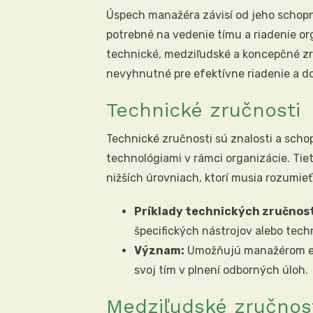
Úspech manažéra závisí od jeho schopno
potrebné na vedenie tímu a riadenie org
technické, medziľudské a koncepčné zru
nevyhnutné pre efektívne riadenie a d
Technické zručnosti
Technické zručnosti sú znalosti a schop
technológiami v rámci organizácie. Tie
nižších úrovniach, ktorí musia rozumie
Príklady technických zručnost
špecifických nástrojov alebo techn
Význam:
Umožňujú manažérom efe
svoj tím v plnení odborných úloh.
Medziľudské zručnos