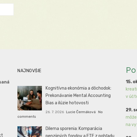
Po
NAJNOVŠIE
15. o
saná
Kognitívna ekonómia a dôchodok:
kreat
Prekonávanie Mental Accounting
v účt
Bias a ilúzie hotovosti
29. 
26. 7. 2026
Lucie Čermáková
No
comments
môže 
na vy
Dilema sporenia: Komparácia
kt
penzijných fondov a ETF z pohľadu