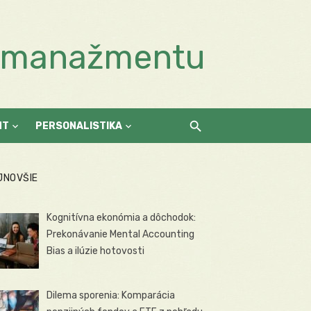
a manažmentu
NT
PERSONALISTIKA
JNOVŠIE
Kognitívna ekonómia a dôchodok:
Prekonávanie Mental Accounting
Bias a ilúzie hotovosti
Dilema sporenia: Komparácia