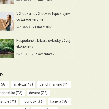
Výhody a nevýhody vstupu krajiny
do Európskej únie
8. 4. 2023
8 komentárov
Hospodárska kríza a cyklický vývoj
ekonomiky
23. 10. 2009
7 komentárov
MY
(58)
analýza
(47)
benchmarking
(41)
iagnostika
(72)
dôvera
(33)
nancie
(71)
hodnoty
(33)
kariéra
(58)