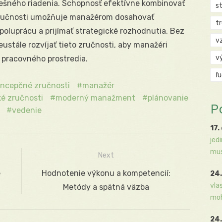
ešného riadenia. Schopnosť efektívne kombinovať
s
zručnosti umožňuje manažérom dosahovať
t
poluprácu a prijímať strategické rozhodnutia. Bez
v
eustále rozvíjať tieto zručnosti, aby manažéri
v
 pracovného prostredia.
ľ
ncepčné zručnosti
manažér
é zručnosti
moderný manažment
plánovanie
P
vedenie
17.
jed
mus
Next
e
Next
Hodnotenie výkonu a kompetencií:
24.
vla
post:
Metódy a spätná väzba
moh
24.