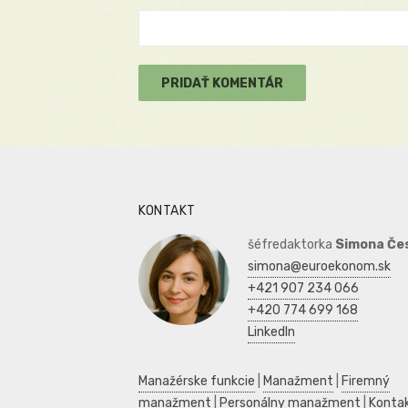
KONTAKT
šéfredaktorka
Simona Če
simona@euroekonom.sk
+421 907 234 066
+420 774 699 168
LinkedIn
Manažérske funkcie
|
Manažment
|
Firemný
manažment
|
Personálny manažment
|
Konta