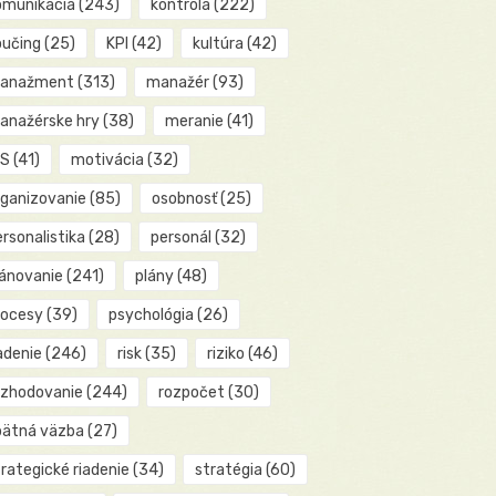
omunikácia
(243)
kontrola
(222)
oučing
(25)
KPI
(42)
kultúra
(42)
anažment
(313)
manažér
(93)
anažérske hry
(38)
meranie
(41)
IS
(41)
motivácia
(32)
rganizovanie
(85)
osobnosť
(25)
rsonalistika
(28)
personál
(32)
lánovanie
(241)
plány
(48)
rocesy
(39)
psychológia
(26)
adenie
(246)
risk
(35)
riziko
(46)
ozhodovanie
(244)
rozpočet
(30)
pätná väzba
(27)
rategické riadenie
(34)
stratégia
(60)