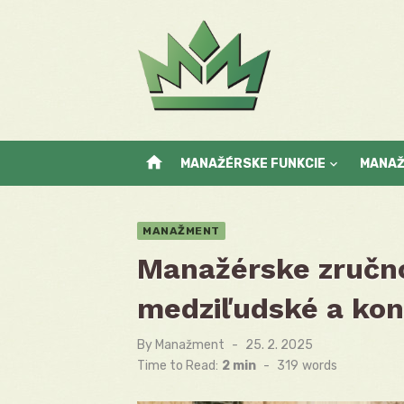
Skip
to
content
home
MANAŽÉRSKE FUNKCIE
MANA
MANAŽMENT
Manažérske zručno
medziľudské a kon
By
Manažment
Posted
25. 2. 2025
on
Time to Read:
2 min
-
319
words