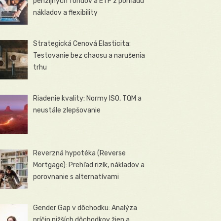
penzijných fondov a ETF z pohľadu
nákladov a flexibility
Strategická Cenová Elasticita:
Testovanie bez chaosu a narušenia
trhu
Riadenie kvality: Normy ISO, TQM a
neustále zlepšovanie
Reverzná hypotéka (Reverse
Mortgage): Prehľad rizík, nákladov a
porovnanie s alternatívami
Gender Gap v dôchodku: Analýza
príčin nižších dôchodkov žien a