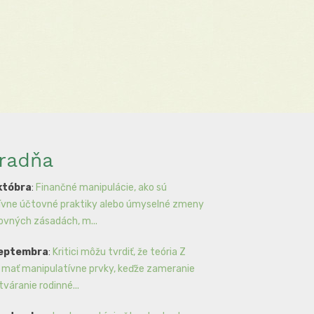
radňa
któbra
:
Finančné manipulácie, ako sú
ívne účtovné praktiky alebo úmyselné zmeny
ovných zásadách, m...
septembra
:
Kritici môžu tvrdiť, že teória Z
mať manipulatívne prvky, keďže zameranie
tváranie rodinné...