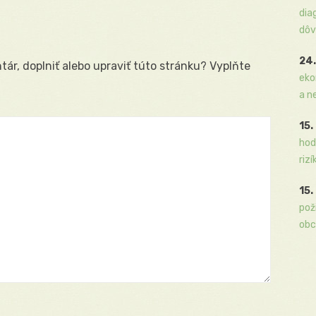
dia
dôv
24.
ár, doplniť alebo upraviť túto stránku? Vyplňte
eko
a n
15.
hod
rizí
15.
pož
obc