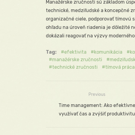
Manažérske zručnosti sú základom úsp
technické, medziľudské a koncepčné 
organizačné ciele, podporovať tímovú s
ohľadu na úroveň riadenia je dôležité n
dokázali reagovať na výzvy moderného
Tag:
efektivita
komunikácia
ko
manažérske zručnosti
medziľudsk
technické zručnosti
tímová práca
Previous
Navigácia
Previous
Time management: Ako efektívn
v
post:
využívať čas a zvýšiť produktivitu
článku