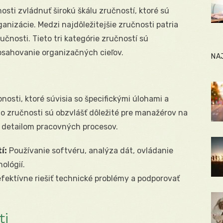
sti zvládnuť širokú škálu zručností, ktoré sú
anizácie. Medzi najdôležitejšie zručnosti patria
čnosti. Tieto tri kategórie zručností sú
osahovanie organizačných cieľov.
NA
nosti, ktoré súvisia so špecifickými úlohami a
to zručnosti sú obzvlášť dôležité pre manažérov na
ť detailom pracovných procesov.
í:
Používanie softvéru, analýza dát, ovládanie
ológií.
ktívne riešiť technické problémy a podporovať
ti