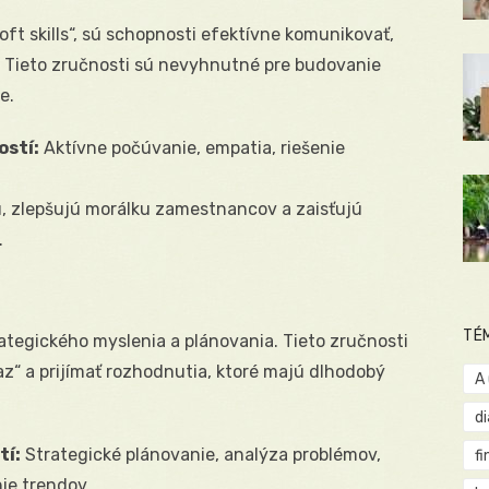
ft skills“, sú schopnosti efektívne komunikovať,
. Tieto zručnosti sú nevyhnutné pre budovanie
e.
ostí:
Aktívne počúvanie, empatia, riešenie
, zlepšujú morálku zamestnancov a zaisťujú
.
TÉ
ategického myslenia a plánovania. Tieto zručnosti
z“ a prijímať rozhodnutia, ktoré majú dlhodobý
A
d
tí:
Strategické plánovanie, analýza problémov,
fi
nie trendov.