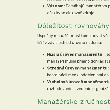
Význam:
Pomáhajú manažérom pri
efektívne alokovať zdroje.
Dôležitosť rovnováh
Úspešný manažér musí kombinovať všetk
líšiť v závislosti od úrovne riadenia:
Nižšia úroveň manažmentu:
Tec
manažéri musia priamo dohliadať n
Stredná úroveň manažmentu:
koordinácii medzi oddeleniami a v
Vrcholová úroveň manažmentu
rozhodovanie a vedenie organizác
Manažérske zručnost