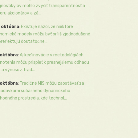
gnostiky by mohlo zvýšiť transparentnosť a
eru akcionárov a zá...
 októbra
:
Existuje názor, že niektoré
nomické modely môžu byť príliš zjednodušené
ereflektujú dostatočne...
 októbra
:
Aj keď inovácie v metodológiách
notenia môžu prispieť k presnejšiemu odhadu
k a výnosov, trad...
 októbra
:
Tradičné MIS môžu zaostávať za
iadavkami súčasného dynamického
hodného prostredia, kde technol...