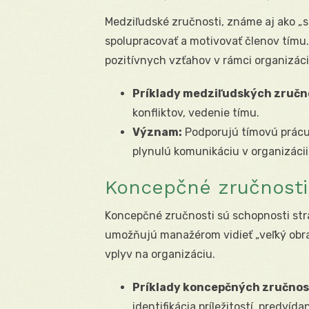
Medziľudské zručnosti, známe aj ako „so
spolupracovať a motivovať členov tímu
pozitívnych vzťahov v rámci organizáci
Príklady medziľudských zručn
konfliktov, vedenie tímu.
Význam:
Podporujú tímovú prácu
plynulú komunikáciu v organizácii
Koncepčné zručnosti
Koncepčné zručnosti sú schopnosti str
umožňujú manažérom vidieť „veľký obra
vplyv na organizáciu.
Príklady koncepčných zručnos
identifikácia príležitostí, predvída