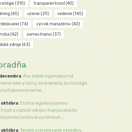
tratégie
(310)
transparentnosť
(40)
réning
(45)
učenie
(29)
vedenie
(145)
zdelávanie
(74)
výcvik manažérov
(40)
ýroba
(42)
zamestnanci
(37)
udské zdroje
(63)
oradňa
 decembra
:
Áno, každá organizácia má
inečné ciele a výzvy, čo znamená, že stratégia
í byť upravená na mie...
 októbra
:
Štátna regulácia pomery
stných a cudzích zdrojov financovania by
la pomôcť znižovať systémové ...
 októbra
:
Verejné zverejňovanie výsledkov