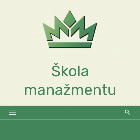
Skip
to
content
Škola
manažmentu