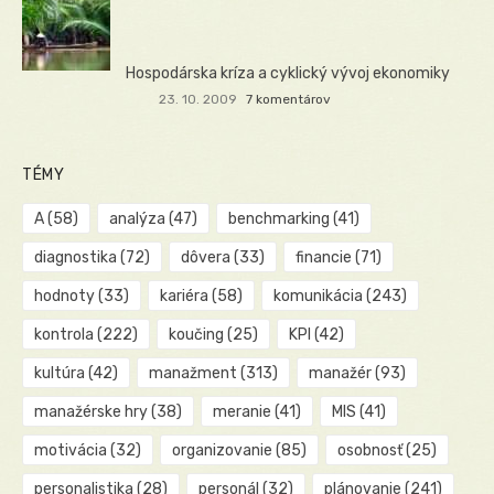
Hospodárska kríza a cyklický vývoj ekonomiky
23. 10. 2009
7 komentárov
TÉMY
A
(58)
analýza
(47)
benchmarking
(41)
diagnostika
(72)
dôvera
(33)
financie
(71)
hodnoty
(33)
kariéra
(58)
komunikácia
(243)
kontrola
(222)
koučing
(25)
KPI
(42)
kultúra
(42)
manažment
(313)
manažér
(93)
manažérske hry
(38)
meranie
(41)
MIS
(41)
motivácia
(32)
organizovanie
(85)
osobnosť
(25)
personalistika
(28)
personál
(32)
plánovanie
(241)