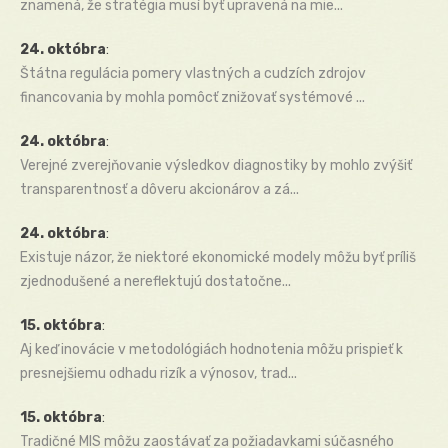
znamená, že stratégia musí byť upravená na mie...
24. októbra
:
Štátna regulácia pomery vlastných a cudzích zdrojov
financovania by mohla pomôcť znižovať systémové ...
24. októbra
:
Verejné zverejňovanie výsledkov diagnostiky by mohlo zvýšiť
transparentnosť a dôveru akcionárov a zá...
24. októbra
:
Existuje názor, že niektoré ekonomické modely môžu byť príliš
zjednodušené a nereflektujú dostatočne...
15. októbra
:
Aj keď inovácie v metodológiách hodnotenia môžu prispieť k
presnejšiemu odhadu rizík a výnosov, trad...
15. októbra
:
Tradičné MIS môžu zaostávať za požiadavkami súčasného