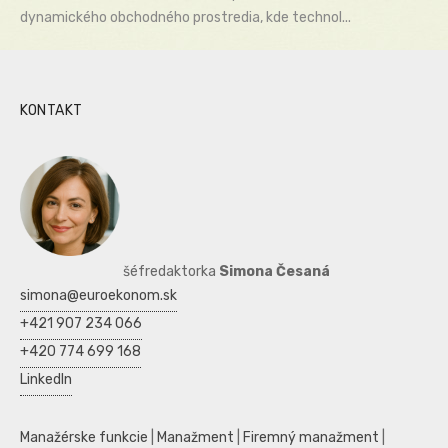
dynamického obchodného prostredia, kde technol...
KONTAKT
šéfredaktorka
Simona Česaná
simona@euroekonom.sk
+421 907 234 066
+420 774 699 168
LinkedIn
Manažérske funkcie
|
Manažment
|
Firemný manažment
|