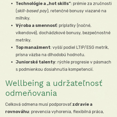
Technológie a „hot skills“
: prémie za zručnosti
(
skill-based pay
), retenčné bonusy viazané na
míľniky.
Výroba a smennosť
: príplatky (nočné,
víkendové), dochádzkové bonusy, bezpečnostné
metriky.
Top manažment
: vyšší podiel LTIP/ESG metrík,
prísna väzba na dlhodobú hodnotu.
Juniorské talenty
: rýchle progresie v pásmach
s podmienkou dosiahnutia kompetencií.
Wellbeing a udržateľnosť
odmeňovania
Celková odmena musí podporovať
zdravie a
rovnováhu
: prevencia vyhorenia, flexibilná práca,