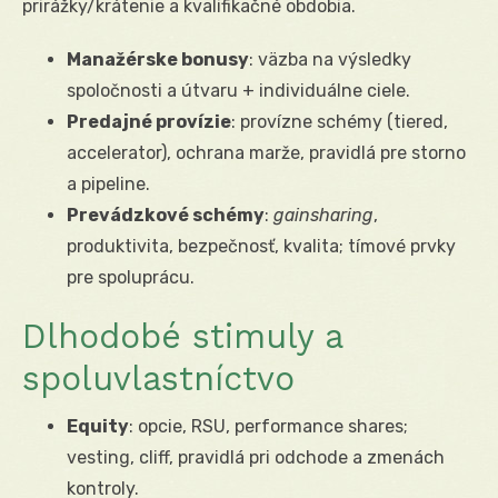
prirážky/krátenie a kvalifikačné obdobia.
Manažérske bonusy
: väzba na výsledky
spoločnosti a útvaru + individuálne ciele.
Predajné provízie
: provízne schémy (tiered,
accelerator), ochrana marže, pravidlá pre storno
a pipeline.
Prevádzkové schémy
:
gainsharing
,
produktivita, bezpečnosť, kvalita; tímové prvky
pre spoluprácu.
Dlhodobé stimuly a
spoluvlastníctvo
Equity
: opcie, RSU, performance shares;
vesting, cliff, pravidlá pri odchode a zmenách
kontroly.