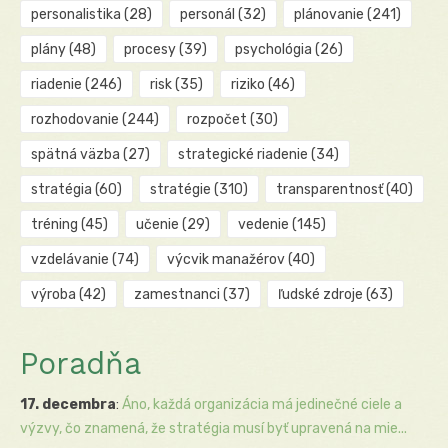
personalistika
(28)
personál
(32)
plánovanie
(241)
plány
(48)
procesy
(39)
psychológia
(26)
riadenie
(246)
risk
(35)
riziko
(46)
rozhodovanie
(244)
rozpočet
(30)
spätná väzba
(27)
strategické riadenie
(34)
stratégia
(60)
stratégie
(310)
transparentnosť
(40)
tréning
(45)
učenie
(29)
vedenie
(145)
vzdelávanie
(74)
výcvik manažérov
(40)
výroba
(42)
zamestnanci
(37)
ľudské zdroje
(63)
Poradňa
17. decembra
:
Áno, každá organizácia má jedinečné ciele a
výzvy, čo znamená, že stratégia musí byť upravená na mie...