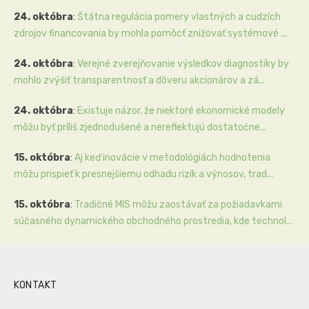
24. októbra
:
Štátna regulácia pomery vlastných a cudzích
zdrojov financovania by mohla pomôcť znižovať systémové ...
24. októbra
:
Verejné zverejňovanie výsledkov diagnostiky by
mohlo zvýšiť transparentnosť a dôveru akcionárov a zá...
24. októbra
:
Existuje názor, že niektoré ekonomické modely
môžu byť príliš zjednodušené a nereflektujú dostatočne...
15. októbra
:
Aj keď inovácie v metodológiách hodnotenia
môžu prispieť k presnejšiemu odhadu rizík a výnosov, trad...
15. októbra
:
Tradičné MIS môžu zaostávať za požiadavkami
súčasného dynamického obchodného prostredia, kde technol...
KONTAKT