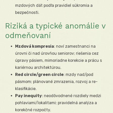
mzdových dát podľa pravidiel súkromia a
bezpečnosti.
Riziká a typické anomálie v
odmeňovaní
Mzdová kompresia
: noví zamestnanci na
úrovni či nad úrovňou seniorov; riešenia cez
úpravy pásiem, mimoriadne korekcie a prácu s
kariérnou architektúrou.
Red circle/green circle
: mzdy nad/pod
pásmom; plánované zmrazenia, rozvoj a re-
klasifikácie.
Pay inequity
: neodôvodnené rozdiely medzi
pohlaviami/lokalitami; pravidelná analýza a
korekčné rozpočty.