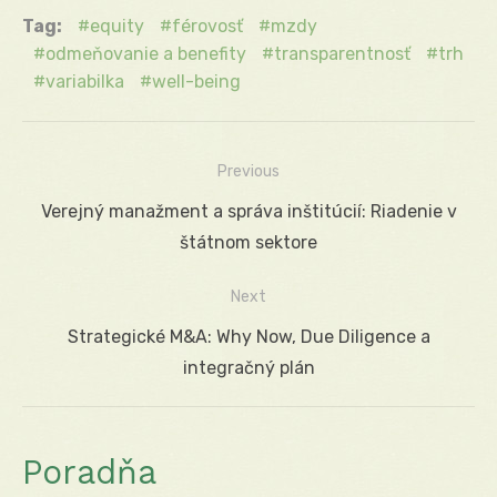
Tag:
equity
férovosť
mzdy
odmeňovanie a benefity
transparentnosť
trh
variabilka
well-being
Previous
Navigácia
Previous
Verejný manažment a správa inštitúcií: Riadenie v
v
post:
štátnom sektore
článku
Next
Next
Strategické M&A: Why Now, Due Diligence a
post:
integračný plán
Poradňa