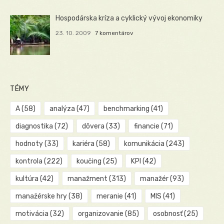
Hospodárska kríza a cyklický vývoj ekonomiky
23. 10. 2009
7 komentárov
TÉMY
A
(58)
analýza
(47)
benchmarking
(41)
diagnostika
(72)
dôvera
(33)
financie
(71)
hodnoty
(33)
kariéra
(58)
komunikácia
(243)
kontrola
(222)
koučing
(25)
KPI
(42)
kultúra
(42)
manažment
(313)
manažér
(93)
manažérske hry
(38)
meranie
(41)
MIS
(41)
motivácia
(32)
organizovanie
(85)
osobnosť
(25)