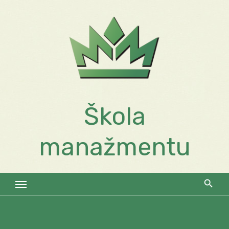
Skip
to
content
Škola
manažmentu