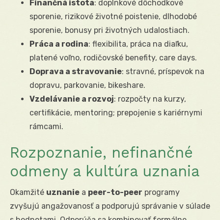
Finančná istota
: doplnkové dôchodkové
sporenie, rizikové životné poistenie, dlhodobé
sporenie, bonusy pri životných udalostiach.
Práca a rodina
: flexibilita, práca na diaľku,
platené voľno, rodičovské benefity, care days.
Doprava a stravovanie
: stravné, príspevok na
dopravu, parkovanie, bikeshare.
Vzdelávanie a rozvoj
: rozpočty na kurzy,
certifikácie, mentoring; prepojenie s kariérnymi
rámcami.
Rozpoznanie, nefinančné
odmeny a kultúra uznania
Okamžité
uznanie
a
peer-to-peer
programy
zvyšujú angažovanosť a podporujú správanie v súlade
s hodnotami. Odporúča sa kombinovať formálne