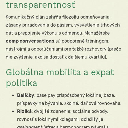
transparentnosť
Komunikačný plán zahŕňa filozofiu odmeňovania,
zásady priraďovania do pásiem, vysvetlenie trhových
dát a prepojenie výkonu s odmenou. Manažérske
comp conversations
sú podporené tréningom,
nástrojmi a odporúčaniami pre ťažké rozhovory (prečo
nie zvýšenie, ako sa dostať k ďalšiemu kvartilu).
Globálna mobilita a expat
politika
Balíčky
: base pay prispôsobený lokálnej báze,
príspevky na bývanie, školné, daňová rovnováha.
Riziká
: dvojité zdanenie, sociálne odvody,
rovnosť s lokálnymi kolegami; dôležitý je
assignment letter
a harmonogram návratu.