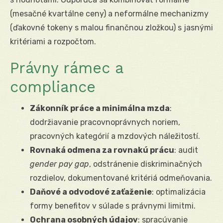
(mesačné kvartálne ceny) a neformálne mechanizmy
(ďakovné tokeny s malou finančnou zložkou) s jasnými
kritériami a rozpočtom.
Právny rámec a
compliance
Zákonník práce a minimálna mzda
:
dodržiavanie pracovnoprávnych noriem,
pracovných kategórií a mzdových náležitostí.
Rovnaká odmena za rovnakú prácu
: audit
gender pay gap
, odstránenie diskriminačných
rozdielov, dokumentované kritériá odmeňovania.
Daňové a odvodové zaťaženie
: optimalizácia
formy benefitov v súlade s právnymi limitmi.
Ochrana osobných údajov
: spracúvanie