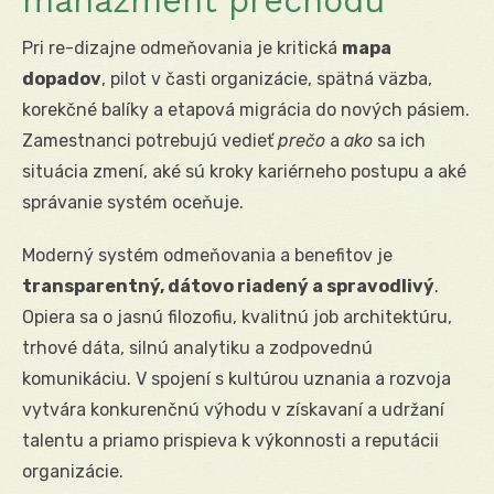
manažment prechodu
Pri re-dizajne odmeňovania je kritická
mapa
dopadov
, pilot v časti organizácie, spätná väzba,
korekčné balíky a etapová migrácia do nových pásiem.
Zamestnanci potrebujú vedieť
prečo
a
ako
sa ich
situácia zmení, aké sú kroky kariérneho postupu a aké
správanie systém oceňuje.
Moderný systém odmeňovania a benefitov je
transparentný, dátovo riadený a spravodlivý
.
Opiera sa o jasnú filozofiu, kvalitnú job architektúru,
trhové dáta, silnú analytiku a zodpovednú
komunikáciu. V spojení s kultúrou uznania a rozvoja
vytvára konkurenčnú výhodu v získavaní a udržaní
talentu a priamo prispieva k výkonnosti a reputácii
organizácie.