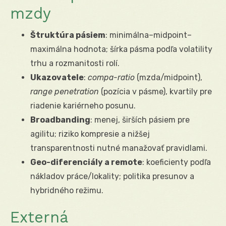
mzdy
Štruktúra pásiem
: minimálna–midpoint–
maximálna hodnota; šírka pásma podľa volatility
trhu a rozmanitosti rolí.
Ukazovatele
:
compa-ratio
(mzda/midpoint),
range penetration
(pozícia v pásme), kvartily pre
riadenie kariérneho posunu.
Broadbanding
: menej, širších pásiem pre
agilitu; riziko kompresie a nižšej
transparentnosti nutné manažovať pravidlami.
Geo-diferenciály a remote
: koeficienty podľa
nákladov práce/lokality; politika presunov a
hybridného režimu.
Externá