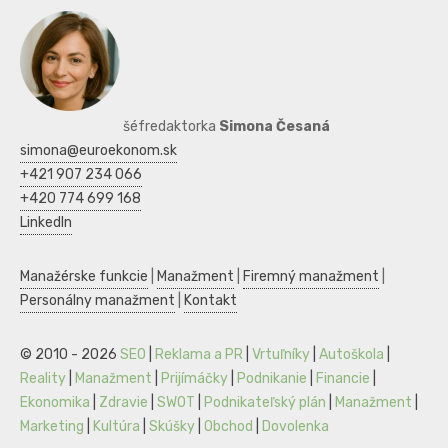
šéfredaktorka
Simona Česaná
simona@euroekonom.sk
+421 907 234 066
+420 774 699 168
LinkedIn
Manažérske funkcie
|
Manažment
|
Firemný manažment
|
Personálny manažment
|
Kontakt
© 2010 - 2026
SEO
|
Reklama a PR
|
Vrtuľníky
|
Autoškola
|
Reality
|
Manažment
|
Prijímáčky
|
Podnikanie
|
Financie
|
Ekonomika
|
Zdravie
|
SWOT
|
Podnikateľský plán
|
Manažment
|
Marketing
|
Kultúra
|
Skúšky
|
Obchod
|
Dovolenka