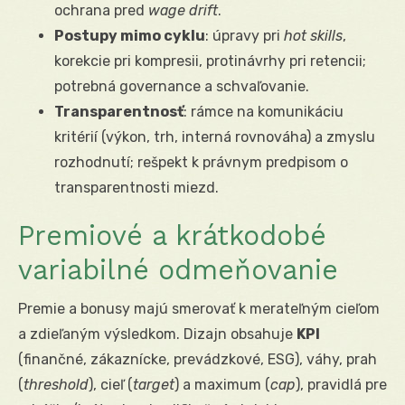
ochrana pred
wage drift
.
Postupy mimo cyklu
: úpravy pri
hot skills
,
korekcie pri kompresii, protinávrhy pri retencii;
potrebná governance a schvaľovanie.
Transparentnosť
: rámce na komunikáciu
kritérií (výkon, trh, interná rovnováha) a zmyslu
rozhodnutí; rešpekt k právnym predpisom o
transparentnosti miezd.
Premiové a krátkodobé
variabilné odmeňovanie
Premie a bonusy majú smerovať k merateľným cieľom
a zdieľaným výsledkom. Dizajn obsahuje
KPI
(finančné, zákaznícke, prevádzkové, ESG), váhy, prah
(
threshold
), cieľ (
target
) a maximum (
cap
), pravidlá pre