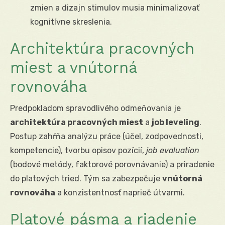
zmien a dizajn stimulov musia minimalizovať
kognitívne skreslenia.
Architektúra pracovných
miest a vnútorná
rovnováha
Predpokladom spravodlivého odmeňovania je
architektúra pracovných miest
a
job leveling
.
Postup zahŕňa analýzu práce (účel, zodpovednosti,
kompetencie), tvorbu opisov pozícií,
job evaluation
(bodové metódy, faktorové porovnávanie) a priradenie
do platových tried. Tým sa zabezpečuje
vnútorná
rovnováha
a konzistentnosť naprieč útvarmi.
Platové pásma a riadenie