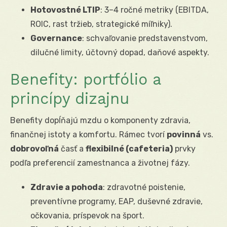
Hotovostné LTIP
: 3–4 ročné metriky (EBITDA,
ROIC, rast tržieb, strategické míľniky).
Governance
: schvaľovanie predstavenstvom,
dilučné limity, účtovný dopad, daňové aspekty.
Benefity: portfólio a
princípy dizajnu
Benefity dopĺňajú mzdu o komponenty zdravia,
finančnej istoty a komfortu. Rámec tvorí
povinná
vs.
dobrovoľná
časť a
flexibilné (cafeteria)
prvky
podľa preferencií zamestnanca a životnej fázy.
Zdravie a pohoda
: zdravotné poistenie,
preventívne programy, EAP, duševné zdravie,
očkovania, príspevok na šport.