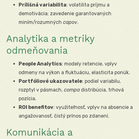
Prílišná variabilita
: volatilita príjmu a
demotivácia; zavedenie garantovaných
miním/rozumných
capov
.
Analytika a metriky
odmeňovania
People Analytics
: modely retencie, vplyv
odmeny na výkon a fluktuáciu, elasticita ponúk.
Portfóliové ukazovatele
: podiel variabilu,
rozptyl v pásmach,
compa
distribúcia, trhová
pozícia.
ROI benefitov
: využiteľnosť, vplyv na absencie a
angažovanosť, čistý prínos po zdanení.
Komunikácia a