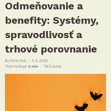
Odmeňovanie a
benefity: Systémy,
spravodlivosť a
trhové porovnanie
By
Peter Kráľ
Posted
3. 6. 2026
on
Time to Read:
6 min
-
1163
words