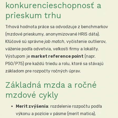
konkurencieschopnosť a
prieskum trhu
Trhová hodnota práce sa odvodzuje z benchmarkov
(mzdové prieskumy, anonymizované HRIS dáta).
Kľúčové sú správne
job match
, vyčistenie outlierov,
váženie podľa odvetvia, veľkosti firmy a lokality.
Výstupom je
market reference point
(napr.
P50/P75) pre každú triedu a rolu, ktoré sa stávajú
základom pre rozpočty ročných úprav.
Základná mzda a ročné
mzdové cykly
Merit zvýšenia
: rozdelenie rozpočtu podľa
výkonu a pozície v pásme (merit matica),