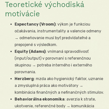
Teoretické východiská
motivácie
Expectancy (Vroom)
: výkon je funkciou
očakávania, instrumentality a valencie odmeny
→ odmeňovanie musí byť predvídateľné a
prepojené s výsledkom.
Equity (Adams)
: vnímaná spravodlivosť
(input/output) v porovnaní s referenčnou
skupinou → potreba interného i externého
porovnania.
Herzberg
: mzda ako hygienický faktor, uznanie
a zmysluplná práca ako motivátory →
kombinácia finančných a nefinančných stimulov.
Behaviorálna ekonomika
: averzia k strate,
ukotvenie, referenčné body → komunikácia