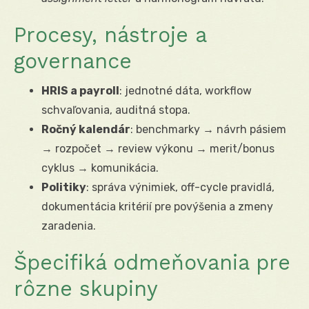
Procesy, nástroje a
governance
HRIS a payroll
: jednotné dáta, workflow
schvaľovania, auditná stopa.
Ročný kalendár
: benchmarky → návrh pásiem
→ rozpočet → review výkonu → merit/bonus
cyklus → komunikácia.
Politiky
: správa výnimiek, off-cycle pravidlá,
dokumentácia kritérií pre povýšenia a zmeny
zaradenia.
Špecifiká odmeňovania pre
rôzne skupiny