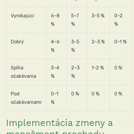
Vynikajúci
6–8
5–7
3–5 %
0–2
%
%
%
Dobrý
4–6
3–5
2–3 %
0–1 %
%
%
Spĺňa
3–4
2–3
1–2 %
0 %
očakávania
%
%
Pod
0–1
0 %
0 %
0 %
očakávaniami
%
Implementácia zmeny a