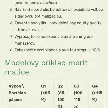
governance a
clawback
.
Navrhnite portfólio benefitov s flexibilnou voľbou
a daňovou optimalizáciou.
Zaveďte analytiku: pravidelné pay equity audity
a trhové revízie.
Vypracujte komunikačný plán a tréning pre
manažérov.
Zabezpečte compliance a auditnú stopu v HRIS.
Modelový príklad merit
matice
Výkon \
Q1
Q2
Q3
Q4
Pozícia v
(<85
(85–
(100–
(>115
pásme
%)
100
115
%)
%)
%)