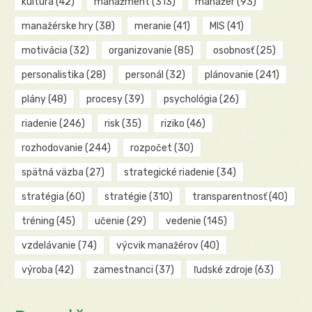
kultúra
(42)
manažment
(313)
manažér
(93)
manažérske hry
(38)
meranie
(41)
MIS
(41)
motivácia
(32)
organizovanie
(85)
osobnosť
(25)
personalistika
(28)
personál
(32)
plánovanie
(241)
plány
(48)
procesy
(39)
psychológia
(26)
riadenie
(246)
risk
(35)
riziko
(46)
rozhodovanie
(244)
rozpočet
(30)
spätná väzba
(27)
strategické riadenie
(34)
stratégia
(60)
stratégie
(310)
transparentnosť
(40)
tréning
(45)
učenie
(29)
vedenie
(145)
vzdelávanie
(74)
výcvik manažérov
(40)
výroba
(42)
zamestnanci
(37)
ľudské zdroje
(63)