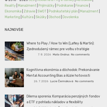
Reality
|
Manažment
|
Prijímáčky
|
Podnikanie
|
Financie
|
Ekonomika
|
Zdravie
|
SWOT
|
Podnikateľský plán
|
Manažment
|
Marketing
|
Kultúra
|
Skúšky
|
Obchod
|
Dovolenka
NAJNOVŠIE
Where to Play / How to Win (Lafley & Martin):
Zjednodušený rámec pre voľbu stratégie
7. 8. 2026
Mato Ondrus
No comments
Kognitívna ekonómia a dôchodok: Prekonávanie
Mental Accounting Bias a ilúzie hotovosti
26. 7. 2026
Lucie Čermáková
No comments
Dilema sporenia: Komparácia penzijných fondov
a ETF z pohľadu nákladov a flexibility