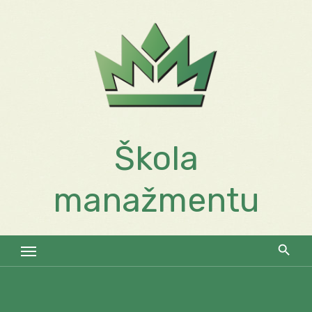
Skip
to
content
Škola
manažmentu