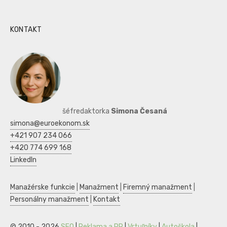
KONTAKT
šéfredaktorka
Simona Česaná
simona@euroekonom.sk
+421 907 234 066
+420 774 699 168
LinkedIn
Manažérske funkcie
|
Manažment
|
Firemný manažment
|
Personálny manažment
|
Kontakt
© 2010 - 2026
SEO
|
Reklama a PR
|
Vrtuľníky
|
Autoškola
|