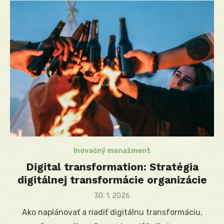
Inovačný manažment
Digital transformation: Stratégia
digitálnej transformácie organizácie
Posted
30. 1. 2026
on
Ako naplánovať a riadiť digitálnu transformáciu,