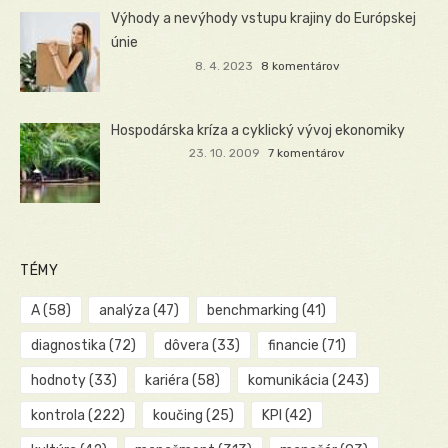
Výhody a nevýhody vstupu krajiny do Európskej
únie
8. 4. 2023
8 komentárov
Hospodárska kríza a cyklický vývoj ekonomiky
23. 10. 2009
7 komentárov
TÉMY
A
(58)
analýza
(47)
benchmarking
(41)
diagnostika
(72)
dôvera
(33)
financie
(71)
hodnoty
(33)
kariéra
(58)
komunikácia
(243)
kontrola
(222)
koučing
(25)
KPI
(42)