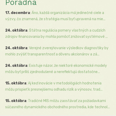
Poradňa
17. decembra
:
Áno, každá organizácia má jedinečné ciele a
výzvy, čo znamená, že stratégia musí byť upravená na mie...
24. októbra
:
Štátna regulácia pomery vlastných a cudzích
zdrojov financovania by mohla pomôcť znižovať systémové ...
24. októbra
:
Verejné zverejňovanie výsledkov diagnostiky by
mohlo zvýšiť transparentnosť a dôveru akcionárov a zá...
24. októbra
:
Existuje názor, že niektoré ekonomické modely
môžu byť príliš zjednodušené a nereflektujú dostatočne...
15. októbra
:
Aj keď inovácie v metodológiách hodnotenia
môžu prispieť k presnejšiemu odhadu rizík a výnosov, trad...
15. októbra
:
Tradičné MIS môžu zaostávať za požiadavkami
súčasného dynamického obchodného prostredia, kde technol...