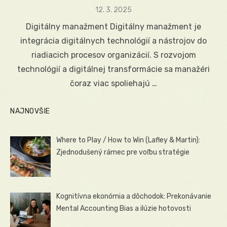
Posted
12. 3. 2025
on
Digitálny manažment Digitálny manažment je
integrácia digitálnych technológií a nástrojov do
riadiacich procesov organizácií. S rozvojom
technológií a digitálnej transformácie sa manažéri
čoraz viac spoliehajú …
NAJNOVŠIE
Where to Play / How to Win (Lafley & Martin):
Zjednodušený rámec pre voľbu stratégie
Kognitívna ekonómia a dôchodok: Prekonávanie
Mental Accounting Bias a ilúzie hotovosti