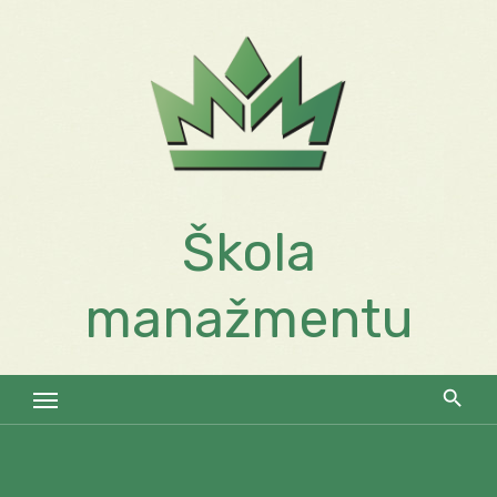
Skip
to
content
Škola
manažmentu