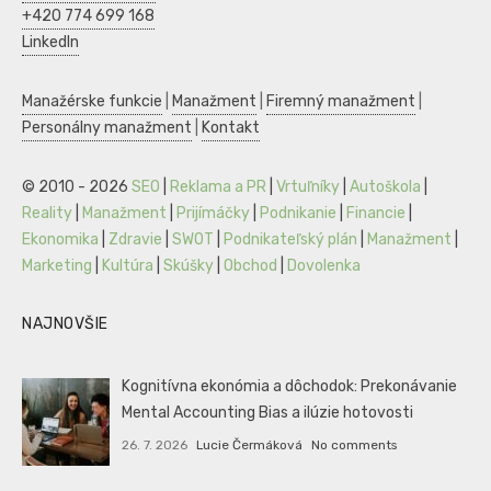
+420 774 699 168
LinkedIn
Manažérske funkcie
|
Manažment
|
Firemný manažment
|
Personálny manažment
|
Kontakt
© 2010 - 2026
SEO
|
Reklama a PR
|
Vrtuľníky
|
Autoškola
|
Reality
|
Manažment
|
Prijímáčky
|
Podnikanie
|
Financie
|
Ekonomika
|
Zdravie
|
SWOT
|
Podnikateľský plán
|
Manažment
|
Marketing
|
Kultúra
|
Skúšky
|
Obchod
|
Dovolenka
NAJNOVŠIE
Kognitívna ekonómia a dôchodok: Prekonávanie
Mental Accounting Bias a ilúzie hotovosti
26. 7. 2026
Lucie Čermáková
No comments