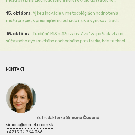
môžu byť príliš zjednodušené a nereflektujú dostatočne...
15. októbra
:
Aj keď inovácie v metodológiách hodnotenia
môžu prispieť k presnejšiemu odhadu rizík a výnosov, trad...
15. októbra
:
Tradičné MIS môžu zaostávať za požiadavkami
súčasného dynamického obchodného prostredia, kde technol...
KONTAKT
šéfredaktorka
Simona Česaná
simona@euroekonom.sk
+421 907 234 066