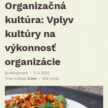
Organizačná
kultúra: Vplyv
kultúry na
výkonnosť
organizácie
By
Manažment
Posted
5. 4. 2025
on
Time to Read:
2 min
-
302
words