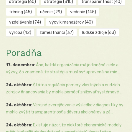
stratégia
(60)
stratégie
(310)
transparentnosť
(40)
tréning
(45)
učenie
(29)
vedenie
(145)
vzdelávanie
(74)
výcvik manažérov
(40)
výroba
(42)
zamestnanci
(37)
ľudské zdroje
(63)
Poradňa
17. decembra
:
Áno, každá organizácia má jedinečné ciele a
výzvy, čo znamená, že stratégia musí byť upravená na mie...
24. októbra
:
Štátna regulácia pomery vlastných a cudzích
zdrojov financovania by mohla pomôcť znižovať systémové ...
24. októbra
:
Verejné zverejňovanie výsledkov diagnostiky by
mohlo zvýšiť transparentnosť a dôveru akcionárov a zá...
24. októbra
:
Existuje názor, že niektoré ekonomické modely