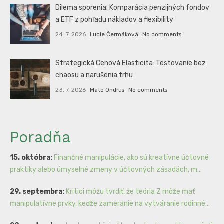
Dilema sporenia: Komparácia penzijných fondov
a ETF z pohľadu nákladov a flexibility
24. 7. 2026
Lucie Čermáková
No comments
Strategická Cenová Elasticita: Testovanie bez
chaosu a narušenia trhu
23. 7. 2026
Mato Ondrus
No comments
Poradňa
15. októbra
:
Finančné manipulácie, ako sú kreatívne účtovné
praktiky alebo úmyselné zmeny v účtovných zásadách, m...
29. septembra
:
Kritici môžu tvrdiť, že teória Z môže mať
manipulatívne prvky, keďže zameranie na vytváranie rodinné...