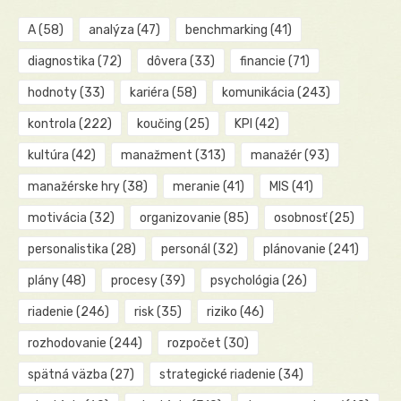
A
(58)
analýza
(47)
benchmarking
(41)
diagnostika
(72)
dôvera
(33)
financie
(71)
hodnoty
(33)
kariéra
(58)
komunikácia
(243)
kontrola
(222)
koučing
(25)
KPI
(42)
kultúra
(42)
manažment
(313)
manažér
(93)
manažérske hry
(38)
meranie
(41)
MIS
(41)
motivácia
(32)
organizovanie
(85)
osobnosť
(25)
personalistika
(28)
personál
(32)
plánovanie
(241)
plány
(48)
procesy
(39)
psychológia
(26)
riadenie
(246)
risk
(35)
riziko
(46)
rozhodovanie
(244)
rozpočet
(30)
spätná väzba
(27)
strategické riadenie
(34)