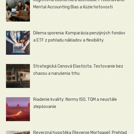
Mental Accounting Bias a ilúzie hotovosti
Dilema sporenia: Komparácia penzijných fondov
a ETF z pohľadu nákladov a flexibility
Strategická Cenová Elasticita: Testovanie bez
chaosu a narušenia trhu
Riadenie kvality: Normy ISO, TQM a neustále
zlepšovanie
Reverzná hypotéka (Reverse Mortgage): Prehľad