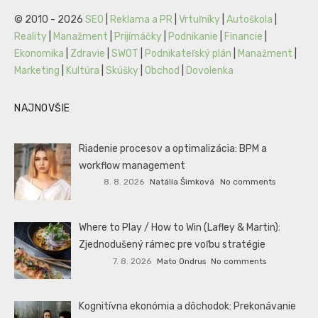
© 2010 - 2026
SEO
|
Reklama a PR
|
Vrtuľníky
|
Autoškola
|
Reality
|
Manažment
|
Prijímáčky
|
Podnikanie
|
Financie
|
Ekonomika
|
Zdravie
|
SWOT
|
Podnikateľský plán
|
Manažment
|
Marketing
|
Kultúra
|
Skúšky
|
Obchod
|
Dovolenka
NAJNOVŠIE
Riadenie procesov a optimalizácia: BPM a
workflow management
8. 8. 2026
Natália Šimková
No comments
Where to Play / How to Win (Lafley & Martin):
Zjednodušený rámec pre voľbu stratégie
7. 8. 2026
Mato Ondrus
No comments
Kognitívna ekonómia a dôchodok: Prekonávanie