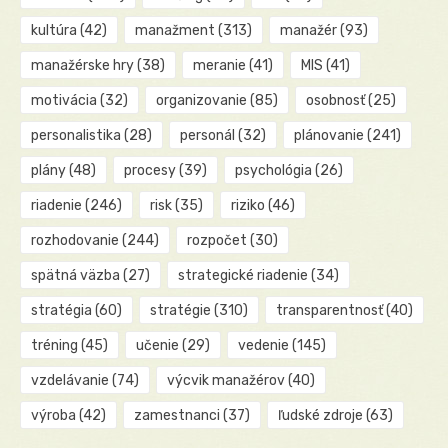
kultúra
(42)
manažment
(313)
manažér
(93)
manažérske hry
(38)
meranie
(41)
MIS
(41)
motivácia
(32)
organizovanie
(85)
osobnosť
(25)
personalistika
(28)
personál
(32)
plánovanie
(241)
plány
(48)
procesy
(39)
psychológia
(26)
riadenie
(246)
risk
(35)
riziko
(46)
rozhodovanie
(244)
rozpočet
(30)
spätná väzba
(27)
strategické riadenie
(34)
stratégia
(60)
stratégie
(310)
transparentnosť
(40)
tréning
(45)
učenie
(29)
vedenie
(145)
vzdelávanie
(74)
výcvik manažérov
(40)
výroba
(42)
zamestnanci
(37)
ľudské zdroje
(63)