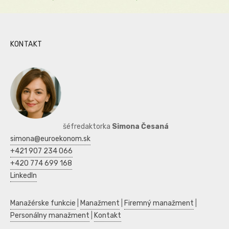
KONTAKT
šéfredaktorka
Simona Česaná
simona@euroekonom.sk
+421 907 234 066
+420 774 699 168
LinkedIn
Manažérske funkcie
|
Manažment
|
Firemný manažment
|
Personálny manažment
|
Kontakt