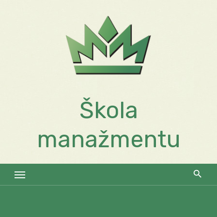
Skip
to
content
Škola
manažmentu