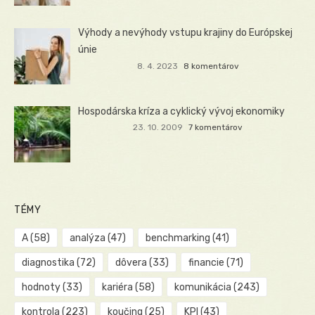
Výhody a nevýhody vstupu krajiny do Európskej
únie
8. 4. 2023
8 komentárov
Hospodárska kríza a cyklický vývoj ekonomiky
23. 10. 2009
7 komentárov
TÉMY
A
(58)
analýza
(47)
benchmarking
(41)
diagnostika
(72)
dôvera
(33)
financie
(71)
hodnoty
(33)
kariéra
(58)
komunikácia
(243)
kontrola
(223)
koučing
(25)
KPI
(43)