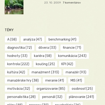
23. 10. 2009
7 komentárov
TÉMY
A
(58)
analýza
(47)
benchmarking
(41)
diagnostika
(72)
dôvera
(33)
financie
(71)
hodnoty
(33)
kariéra
(58)
komunikácia
(243)
kontrola
(222)
koučing
(25)
KPI
(42)
kultúra
(42)
manažment
(313)
manažér
(93)
manažérske hry
(38)
meranie
(41)
MIS
(41)
motivácia
(32)
organizovanie
(85)
osobnosť
(25)
personalistika
(28)
personál
(32)
plánovanie
(241)