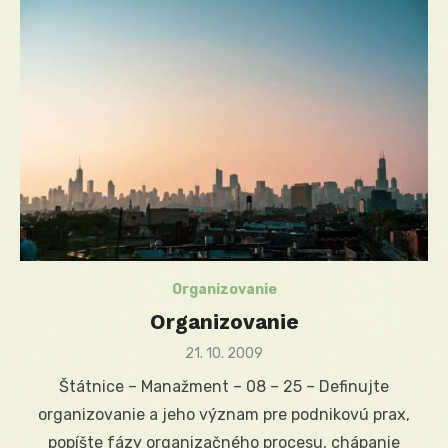
Organizovanie
Organizovanie
Posted
21. 10. 2009
on
Štátnice – Manažment – 08 – 25 – Definujte
organizovanie a jeho význam pre podnikovú prax,
popíšte fázy organizačného procesu, chápanie