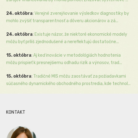
24. októbra
:
Verejné zverejňovanie výsledkov diagnostiky by
mohlo zvýšiť transparentnosť a dôveru akcionárov a zá...
24. októbra
:
Existuje názor, že niektoré ekonomické modely
môžu byť príliš zjednodušené a nereflektujú dostatočne...
15. októbra
:
Aj keď inovácie v metodológiách hodnotenia
môžu prispieť k presnejšiemu odhadu rizík a výnosov, trad...
15. októbra
:
Tradičné MIS môžu zaostávať za požiadavkami
súčasného dynamického obchodného prostredia, kde technol...
KONTAKT