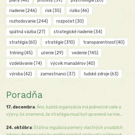
plány
(48)
procesy
(39)
psychológia
(26)
riadenie
(246)
risk
(35)
riziko
(46)
rozhodovanie
(244)
rozpočet
(30)
spätná väzba
(27)
strategické riadenie
(34)
stratégia
(60)
stratégie
(310)
transparentnosť
(40)
tréning
(45)
učenie
(29)
vedenie
(145)
vzdelávanie
(74)
výcvik manažérov
(40)
výroba
(42)
zamestnanci
(37)
ľudské zdroje
(63)
Poradňa
17. decembra
:
Áno, každá organizácia má jedinečné ciele a
výzvy, čo znamená, že stratégia musí byť upravená na mie...
24. októbra
:
Štátna regulácia pomery vlastných a cudzích
zdrojov financovania by mohla pomôcť znižovať systémové ...