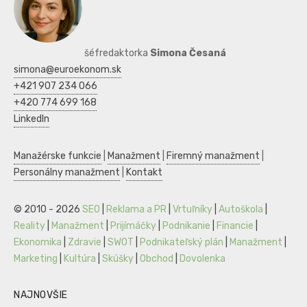
šéfredaktorka
Simona Česaná
simona@euroekonom.sk
+421 907 234 066
+420 774 699 168
LinkedIn
Manažérske funkcie
|
Manažment
|
Firemný manažment
|
Personálny manažment
|
Kontakt
© 2010 - 2026
SEO
|
Reklama a PR
|
Vrtuľníky
|
Autoškola
|
Reality
|
Manažment
|
Prijímáčky
|
Podnikanie
|
Financie
|
Ekonomika
|
Zdravie
|
SWOT
|
Podnikateľský plán
|
Manažment
|
Marketing
|
Kultúra
|
Skúšky
|
Obchod
|
Dovolenka
NAJNOVŠIE