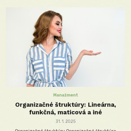
Manažment
Organizačné štruktúry: Lineárna,
funkčná, maticová a iné
Posted
31. 1. 2025
on