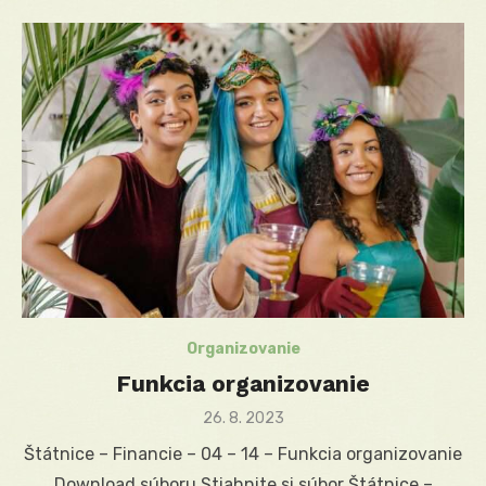
Organizovanie
Funkcia organizovanie
Posted
26. 8. 2023
on
Štátnice – Financie – 04 – 14 – Funkcia organizovanie
Download súboru Stiahnite si súbor Štátnice –